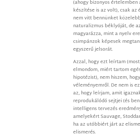
(ahogy bizonyos értelemben 
készítése is az volt), csak 
nem vitt bennünket közelebb
naturalizmus béklyóját, de a
magyarázza, mint a nyelv ere
csimpánzok képesek megtan
egyszerű jelsorát.
Azzal, hogy ezt leírtam (most
elmondom, miért tartom egés
hipotézist), nem hiszem, ho
véleményemről. De nem is ez
az, hogy leírjam, amit igazna
reprodukálódó sejtjei (és b
intelligens tervezés eredmén
amelyekért Sauvage, Stoddard
ha az utóbbiért járt az elisme
elismerés.