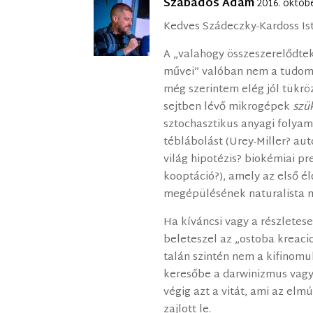
Szabados Ádám
2016. októbe
Kedves Szádeczky-Kardoss Is
A „valahogy összeszerelődtek
művei” valóban nem a tudomán
még szerintem elég jól tükröz
sejtben lévő mikrogépek
szü
sztochasztikus anyagi folyama
téblábolást (Urey-Miller? au
világ hipotézis? biokémiai p
kooptáció?), amely az első é
megépülésének naturalista m
Ha kíváncsi vagy a részlete
beleteszel az „ostoba kreac
talán szintén nem a kifinomul
keresőbe a darwinizmus vagy 
végig azt a vitát, ami az el
zajlott le.