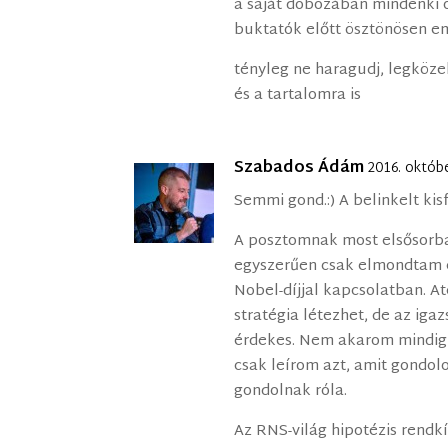
a saját dobozában mindenki 
buktatók előtt ösztönösen em
tényleg ne haragudj, legköz
és a tartalomra is
Szabados Ádám
2016. októb
Semmi gond.:) A belinkelt ki
A posztomnak most elsősorba
egyszerűen csak elmondtam e
Nobel-díjjal kapcsolatban. A
stratégia létezhet, de az i
érdekes. Nem akarom mindig 
csak leírom azt, amit gondolo
gondolnak róla.
Az RNS-világ hipotézis rendk