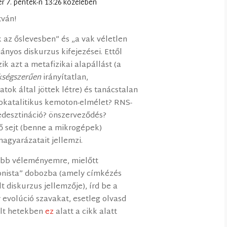
r 7. péntek-n 13:26 közelében
tván!
 az őslevesben” és „a vak véletlen
yos diskurzus kifejezései. Ettől
ik azt a metafizikai alapállást (a
kségszerűen
irányítatlan,
tok által jöttek létre) és tanácstalan
tokatalitikus kemoton-elmélet? RNS-
redesztináció? önszerveződés?
lő sejt (benne a mikrogépek)
agyarázatait jellemzi.
sebb véleményemre, mielőtt
ionista” dobozba (amely címkézés
t diskurzus jellemzője), írd be a
evolúció szavakat, esetleg olvasd
múlt hetekben
ez
alatt a cikk alatt