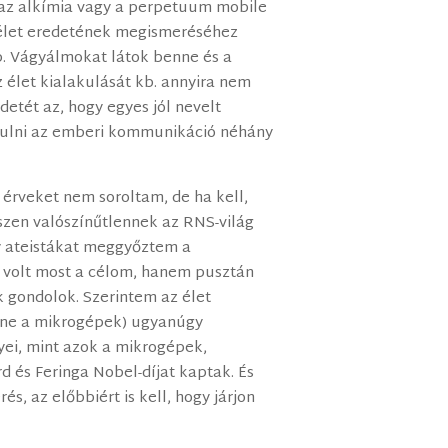
az alkímia vagy a perpetuum mobile
az élet eredetének megismeréséhez
. Vágyálmokat látok benne és a
z élet kialakulását kb. annyira nem
detét az, hogy egyes jól nevelt
ulni az emberi kommunikáció néhány
 érveket nem soroltam, de ha kell,
zen valószínűtlennek az RNS-világ
gy ateistákat meggyőztem a
 volt most a célom, hanem pusztán
k gondolok. Szerintem az élet
enne a mikrogépek) ugyanúgy
yei, mint azok a mikrogépek,
 és Feringa Nobel-díjat kaptak. És
rés, az előbbiért is kell, hogy járjon