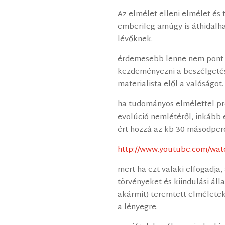
Az elmélet elleni elmélet és
emberileg amúgy is áthidalh
lévőknek.
érdemesebb lenne nem pont 
kezdeményezni a beszélgetést
materialista elől a valóságot.
ha tudományos elmélettel pr
evolúció nemlétéről, inkább e
ért hozzá az kb 30 másodper
http://www.youtube.com/w
mert ha ezt valaki elfogadja, 
törvényeket és kiindulási álla
akármit) teremtett elméletek 
a lényegre.