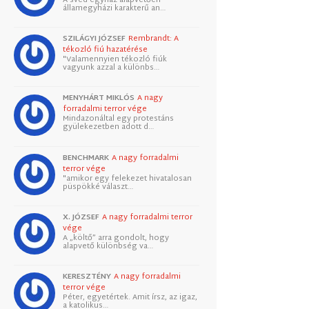
államegyházi karakterű an…
SZILÁGYI JÓZSEF
Rembrandt: A
tékozló fiú hazatérése
"Valamennyien tékozló fiúk
vagyunk azzal a különbs…
MENYHÁRT MIKLÓS
A nagy
forradalmi terror vége
Mindazonáltal egy protestáns
gyülekezetben adott d…
BENCHMARK
A nagy forradalmi
terror vége
"amikor egy felekezet hivatalosan
püspökké választ…
X. JÓZSEF
A nagy forradalmi terror
vége
A „költő” arra gondolt, hogy
alapvető különbség va…
KERESZTÉNY
A nagy forradalmi
terror vége
Péter, egyetértek. Amit írsz, az igaz,
a katolikus…