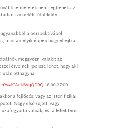
 további elméletek nem segítenek az
atatlan szakadék túloldalán
ugyanabból a perspektívából
, mint amelyik éppen hogy elrejti a
óbálnék meggyőzni valakit az
zzel érvelnék (persze lehet, hogy aki
c után otthagyna:
atch?v=fCAnNWqQFOQ
18:00-27:00
akkor a fejlődés, vagy az Isten fizikai
potot, (vagy első sejtet, vagy
okafogyottá válnak, és rá lehet térni