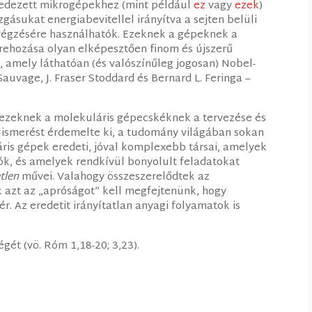
fedezett mikrogépekhez (mint például
ez
vagy
ezek
)
gásukat energiabevitellel irányítva a sejten belüli
 végzésére használhatók. Ezeknek a gépeknek a
rehozása olyan elképesztően finom és újszerű
, amely láthatóan (és valószínűleg jogosan) Nobel-
Sauvage, J. Fraser Stoddard és Bernard L. Feringa –
 ezeknek a molekuláris gépecskéknek a tervezése és
ismerést érdemelte ki, a tudomány világában sokan
ris gépek eredeti, jóval komplexebb társai, amelyek
ók, és amelyek rendkívül bonyolult feladatokat
tlen
művei. Valahogy összeszerelődtek az
k azt az „apróságot” kell megfejtenünk, hogy
r. Az eredetit irányítatlan anyagi folyamatok is
gét (vö. Róm 1,18-20; 3,23).