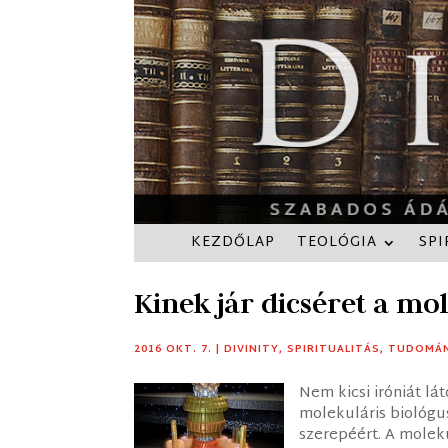
KEZDŐLAP
TEOLÓGIA
SPI
Kinek jár dicséret a mo
2016 OKT. 7.
|
DIVINITY
,
SPIRITUALITÁS
,
TUDOMÁ
Nem kicsi iróniát lá
molekuláris biológ
szerepéért. A molek