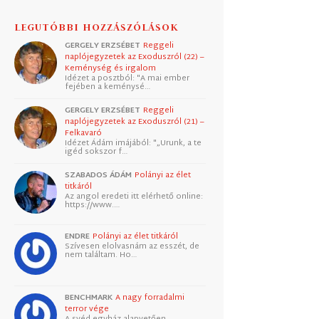
LEGUTÓBBI HOZZÁSZÓLÁSOK
GERGELY ERZSÉBET
Reggeli
naplójegyzetek az Exoduszról (22) –
Keménység és irgalom
Idézet a posztból: "A mai ember
fejében a keménysé…
GERGELY ERZSÉBET
Reggeli
naplójegyzetek az Exoduszról (21) –
Felkavaró
Idézet Ádám imájából: "„Urunk, a te
igéd sokszor f…
SZABADOS ÁDÁM
Polányi az élet
titkáról
Az angol eredeti itt elérhető online:
https://www.…
ENDRE
Polányi az élet titkáról
Szívesen elolvasnám az esszét, de
nem találtam. Ho…
BENCHMARK
A nagy forradalmi
terror vége
A svéd egyház alapvetően