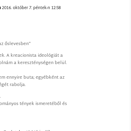
n
2016. október 7. péntek-n 12:58
az őslevesben”
k. A kreacionista ideológiát a
olnám a kereszténységen belül.
nem ennyire buta; egyébként az
égét rabolja.
.
ományos tények ismeretéből és