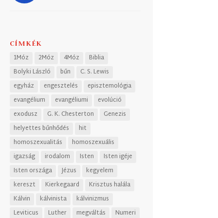
CÍMKÉK
1Móz
2Móz
4Móz
Biblia
Bolyki László
bűn
C. S. Lewis
egyház
engesztelés
episztemológia
evangélium
evangéliumi
evolúció
exodusz
G. K. Chesterton
Genezis
helyettes bűnhődés
hit
homoszexualitás
homoszexuális
igazság
irodalom
Isten
Isten igéje
Isten országa
Jézus
kegyelem
kereszt
Kierkegaard
Krisztus halála
Kálvin
kálvinista
kálvinizmus
Leviticus
Luther
megváltás
Numeri