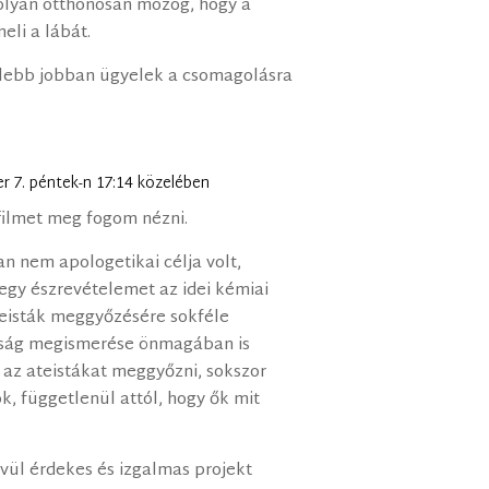
olyan otthonosan mozog, hogy a
eli a lábát.
elebb jobban ügyelek a csomagolásra
er 7. péntek-n 17:14 közelében
sfilmet meg fogom nézni.
n nem apologetikai célja volt,
gy észrevételemet az idei kémiai
teisták meggyőzésére sokféle
gazság megismerése önmagában is
az ateistákat meggyőzni, sokszor
k, függetlenül attól, hogy ők mit
ívül érdekes és izgalmas projekt