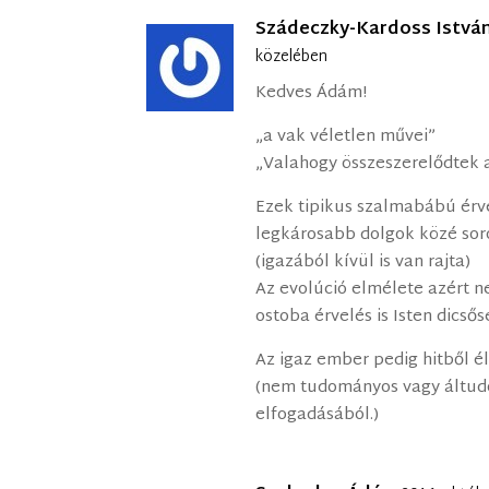
Szádeczky-Kardoss Istvá
közelében
Kedves Ádám!
„a vak véletlen művei”
„Valahogy összeszerelődtek 
Ezek tipikus szalmabábú érve
legkárosabb dolgok közé sor
(igazából kívül is van rajta)
Az evolúció elmélete azért 
ostoba érvelés is Isten dicsős
Az igaz ember pedig hitből él
(nem tudományos vagy áltud
elfogadásából.)