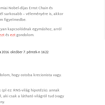
miai Nobel-díjas Ernst Chain és
él sarkosabb – véleményére is, akkor
om figyelmedbe.
gyan kapcsolódnak egymáshoz, arról
ezt
és
ezt
gondolom.
n
2016. október 7. péntek-n 16:22
olom, hogy ostoba krecionista vagy.
(pl ez: RNS-világ hipotézis). annak
 aki csak a látható világról tud (vagy
ny.