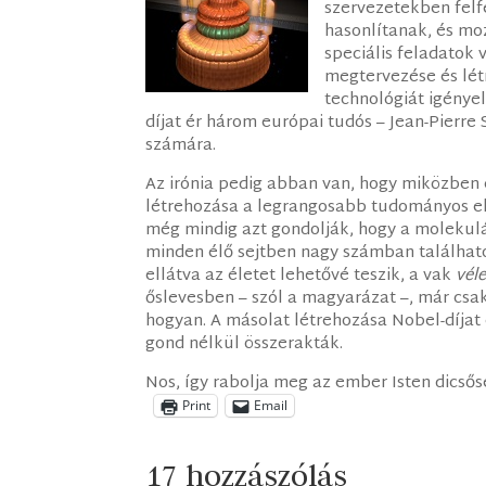
szervezetekben fel
hasonlítanak, és moz
speciális feladatok
megtervezése és lét
technológiát igényel
díjat ér három európai tudós – Jean-Pierre 
számára.
Az irónia pedig abban van, hogy miközben
létrehozása a legrangosabb tudományos el
még mindig azt gondolják, hogy a molekulá
minden élő sejtben nagy számban találhat
ellátva az életet lehetővé teszik, a vak
véle
őslevesben – szól a magyarázat –, már csa
hogyan. A másolat létrehozása Nobel-díjat é
gond nélkül összerakták.
Nos, így rabolja meg az ember Isten dicsősé
Print
Email
17 hozzászólás