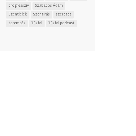
progresszív
Szabados Ádám
Szentlélek
Szentírás
szeretet
teremtés
Tűzfal
Tűzfal podcast