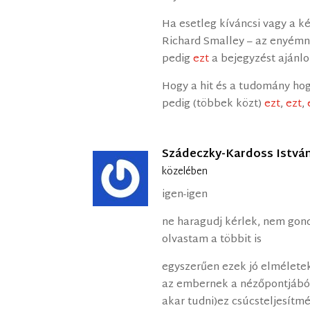
Ha esetleg kíváncsi vagy a ké
Richard Smalley – az enyémn
pedig
ezt
a bejegyzést ajánl
Hogy a hit és a tudomány ho
pedig (többek közt)
ezt
,
ezt
,
Szádeczky-Kardoss Istvá
közelében
igen-igen
ne haragudj kérlek, nem gond
olvastam a többit is
egyszerűen ezek jó elméletek 
az embernek a nézőpontjából,
akar tudni)ez csúcsteljesítmé