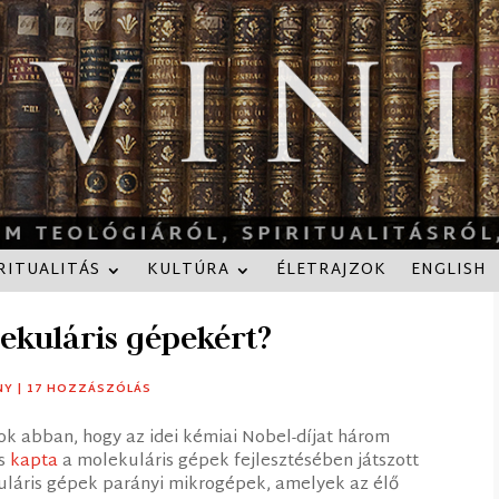
RITUALITÁS
KULTÚRA
ÉLETRAJZOK
ENGLISH
lekuláris gépekért?
NY
|
17 HOZZÁSZÓLÁS
tok abban, hogy az idei kémiai Nobel-díjat három
us
kapta
a molekuláris gépek fejlesztésében játszott
uláris gépek parányi mikrogépek, amelyek az élő