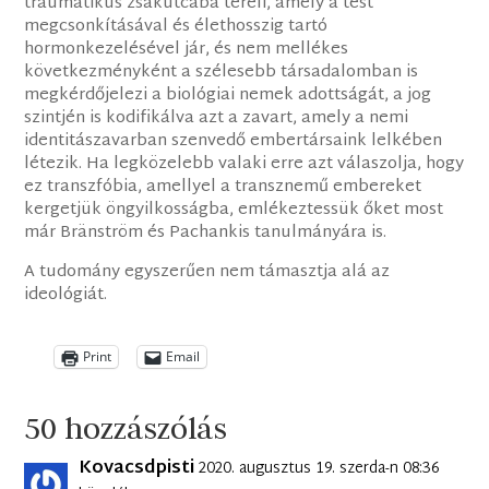
traumatikus zsákutcába tereli, amely a test
megcsonkításával és élethosszig tartó
hormonkezelésével jár, és nem mellékes
következményként a szélesebb társadalomban is
megkérdőjelezi a biológiai nemek adottságát, a jog
szintjén is kodifikálva azt a zavart, amely a nemi
identitászavarban szenvedő embertársaink lelkében
létezik. Ha legközelebb valaki erre azt válaszolja, hogy
ez transzfóbia, amellyel a transznemű embereket
kergetjük öngyilkosságba, emlékeztessük őket most
már Bränström és Pachankis tanulmányára is.
A tudomány egyszerűen nem támasztja alá az
ideológiát.
Print
Email
50 hozzászólás
Kovacsdpisti
2020. augusztus 19. szerda-n 08:36