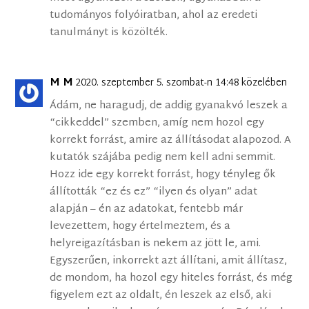
tudományos folyóiratban, ahol az eredeti
tanulmányt is közölték.
M M
2020. szeptember 5. szombat-n 14:48 közelében
Ádám, ne haragudj, de addig gyanakvó leszek a
“cikkeddel” szemben, amíg nem hozol egy
korrekt forrást, amire az állításodat alapozod. A
kutatók szájába pedig nem kell adni semmit.
Hozz ide egy korrekt forrást, hogy tényleg ők
állították “ez és ez” “ilyen és olyan” adat
alapján – én az adatokat, fentebb már
levezettem, hogy értelmeztem, és a
helyreigazításban is nekem az jött le, ami.
Egyszerűen, inkorrekt azt állítani, amit állítasz,
de mondom, ha hozol egy hiteles forrást, és még
figyelem ezt az oldalt, én leszek az első, aki