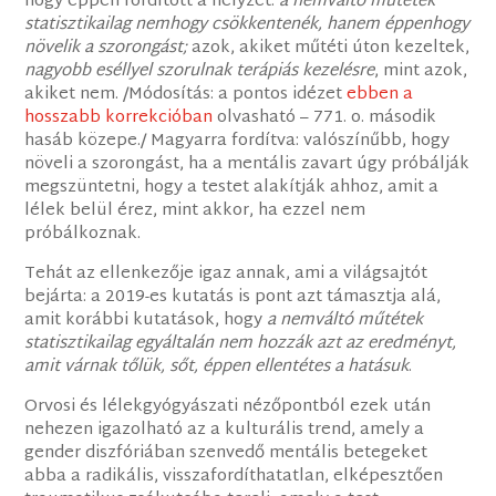
hogy éppen fordított a helyzet:
a nemváltó műtétek
statisztikailag nemhogy csökkentenék, hanem éppenhogy
növelik a szorongást;
azok, akiket műtéti úton kezeltek,
nagyobb eséllyel szorulnak terápiás kezelésre
, mint azok,
akiket nem. /Módosítás: a pontos idézet
ebben a
hosszabb korrekcióban
olvasható – 771. o. második
hasáb közepe./ Magyarra fordítva: valószínűbb, hogy
növeli a szorongást, ha a mentális zavart úgy próbálják
megszüntetni, hogy a testet alakítják ahhoz, amit a
lélek belül érez, mint akkor, ha ezzel nem
próbálkoznak.
Tehát az ellenkezője igaz annak, ami a világsajtót
bejárta: a 2019-es kutatás is pont azt támasztja alá,
amit korábbi kutatások, hogy
a nemváltó műtétek
statisztikailag egyáltalán nem hozzák azt az eredményt,
amit várnak tőlük, sőt, éppen ellentétes a hatásuk
.
Orvosi és lélekgyógyászati nézőpontból ezek után
nehezen igazolható az a kulturális trend, amely a
gender diszfóriában szenvedő mentális betegeket
abba a radikális, visszafordíthatatlan, elképesztően