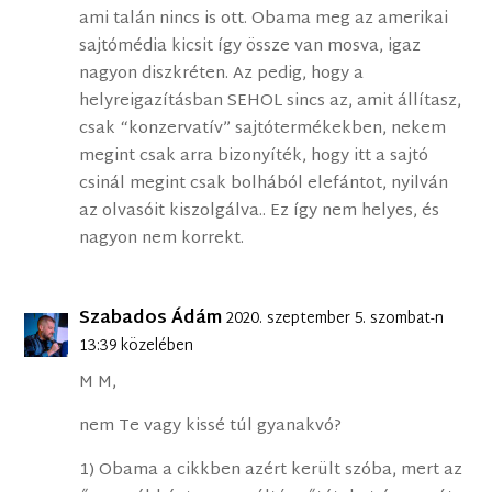
ami talán nincs is ott. Obama meg az amerikai
sajtómédia kicsit így össze van mosva, igaz
nagyon diszkréten. Az pedig, hogy a
helyreigazításban SEHOL sincs az, amit állítasz,
csak “konzervatív” sajtótermékekben, nekem
megint csak arra bizonyíték, hogy itt a sajtó
csinál megint csak bolhából elefántot, nyilván
az olvasóit kiszolgálva.. Ez így nem helyes, és
nagyon nem korrekt.
Szabados Ádám
2020. szeptember 5. szombat-n
13:39 közelében
M M,
nem Te vagy kissé túl gyanakvó?
1) Obama a cikkben azért került szóba, mert az