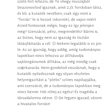
szóló hírt lehozni, de Te vhogy muszájból
beazonosítod igaznak, amit 2./3. forrásban látsz,
és kb. a kutatók nevében, csak úgy mint a
“forrás” le is hozod. Inkorrekt, de vajon miért
érzed fontosnak mégis, hogy ez így jelenjen
meg? Szenzáció, pénz, megrendelés? Bármi is,
az biztos, hogy nem az igazság és tisztán
látás/láttatás a cél. 🙁 Nekem legalább is ez jön
le. Az az igazság, hogy addig, amíg tudományos
lapokban nincs lehozva az állításod/a
sajtóorgánumok állítása, az még mindig csak
sz@rkavarás. Nem gondolod visszásnak, hogy a
kutatók nyilatkoznak egy olyan részletes
helyreigazítást a “plebs” színes napilapjába,
ami szenzáció, de a tudományos lapokban meg
nincs benne. Hát röhej az egész! És tragédia a
társadalomra nézve. 🙁 De legyen igazad, várom
a hivatalos forrást!