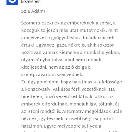
közelében
Szia Ádám!
Szomorú ezeknek az embereknek a sorsa, a
közegük teljesen más utat mutat nekik, mint
ami elvezet a gyógyuláshoz. Imádkozni kell
értük! Ugyanez igaza nőkre is, akik sokszor
pozitívan vannak kiemelve a munkahelyeken,
olyan irányba tolva, ahol nem tudnak
kiteljesedni, nem az az ő dolguk,
szerepzavarban szenvednek.
Én úgy gondolom, hogy hatalmas a felelőssége
a konzervatív, vallásos férfi vezetőknek. Ha
hiteltelen, önző vezetőket látnak, akkor az
emberek elfordulnak, mondjuk így, tőlünk, és
az isteni rendtől is. Alternatív megoldások után
néznek, így lesznek a kisebbségi csoportok
hatalmon. Egyre mélyebbre süllyed a