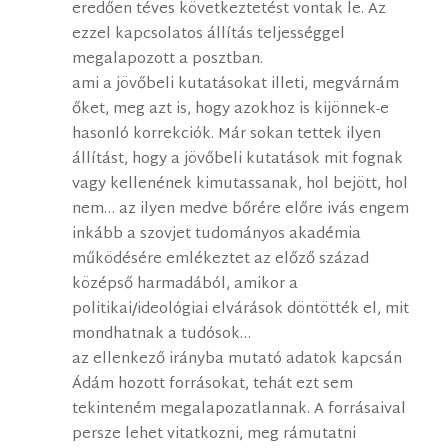
eredően téves következtetést vontak le. Az
ezzel kapcsolatos állítás teljességgel
megalapozott a posztban.
ami a jövőbeli kutatásokat illeti, megvárnám
őket, meg azt is, hogy azokhoz is kijönnek-e
hasonló korrekciók. Már sokan tettek ilyen
állítást, hogy a jövőbeli kutatások mit fognak
vagy kellenének kimutassanak, hol bejött, hol
nem… az ilyen medve bőrére előre ivás engem
inkább a szovjet tudományos akadémia
működésére emlékeztet az előző század
középső harmadából, amikor a
politikai/ideológiai elvárások döntötték el, mit
mondhatnak a tudósok…
az ellenkező irányba mutató adatok kapcsán
Ádám hozott forrásokat, tehát ezt sem
tekinteném megalapozatlannak. A forrásaival
persze lehet vitatkozni, meg rámutatni