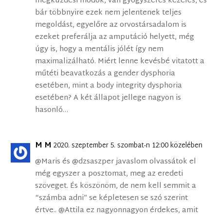
megküzdési módok, van gyógyszeres kezelés, és
bár többnyire ezek nem jelentenek teljes
megoldást, egyelőre az orvostársadalom is
ezeket preferálja az amputáció helyett, még
úgy is, hogy a mentális jólét így nem
maximalizálható. Miért lenne kevésbé vitatott a
műtéti beavatkozás a gender dysphoria
esetében, mint a body integrity dysphoria
esetében? A két állapot jellege nagyon is
hasonló…
M M
2020. szeptember 5. szombat-n 12:00 közelében
@Maris és @dzsaszper javaslom olvassátok el
még egyszer a posztomat, meg az eredeti
szöveget. És köszönöm, de nem kell semmit a
“számba adni” se képletesen se szó szerint
értve.. @Attila ez nagyonnagyon érdekes, amit