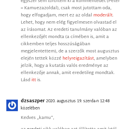
egyszer sem töröltem ki a kommentedet (Péter
= Kamuezazoldal), csak most jutottam oda,
hogy elfogadjam, mert ez az oldal
moderált
.
Lehet, hogy nem elég figyelmesen olvastad el
az írásomat. Az eredeti tanulmány valóban az
ellenkezőjét mondta (a címében is, amit a
cikkemben teljes hosszúságában
megjelentettem), de a szerzők most augusztus
elején tettek közzé
helyreigazítást
, amelyben
jelzik, hogy a kutatás valós eredménye az
ellenkezője annak, amit eredetileg mondtak.
Lásd
itt
is.
dzsaszper
2020. augusztus 19. szerda-n 12:48
közelében
Kedves „kamu”,