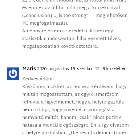
az eredeti cikk valóban azt állította amit írtál,
és épp ez az állítás dőlt meg a korrekcióval…
(„conclusion […] is too strong” — meglehetősen
PC megfogalmazás).
Amennyire értem az eredeti cikkben egy
statisztikai módszertani hiba vezetett téves,
megalapozatlan következtetésre.
Maris
2020. augusztus 19. szerda-n 12:49 közelében
Kedves Ádám!
Köszönöm a cikket, az lenne a kérdésem, hogy
miután megosztottam, az egyik ismerősöm
felhívta a figyelmemet, hogy a helyreigazítás
nem azt írja, hogy növelné a szorongást a
nemváltó műtét, hanem „csak” nincs pozitív
hatása a mentális egészségre. Én is így olvasom
a helyreigazításban: „the results demonstrated