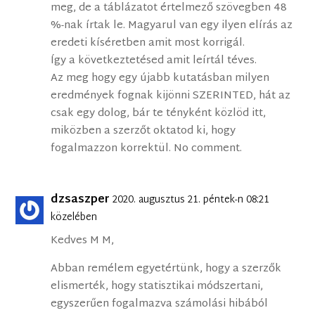
meg, de a táblázatot értelmező szövegben 48
%-nak írtak le. Magyarul van egy ilyen elírás az
eredeti kíséretben amit most korrigál.
Így a következtetésed amit leírtál téves.
Az meg hogy egy újabb kutatásban milyen
eredmények fognak kijönni SZERINTED, hát az
csak egy dolog, bár te tényként közlöd itt,
miközben a szerzőt oktatod ki, hogy
fogalmazzon korrektül. No comment.
dzsaszper
2020. augusztus 21. péntek-n 08:21
közelében
Kedves M M,
Abban remélem egyetértünk, hogy a szerzők
elismerték, hogy statisztikai módszertani,
egyszerűen fogalmazva számolási hibából