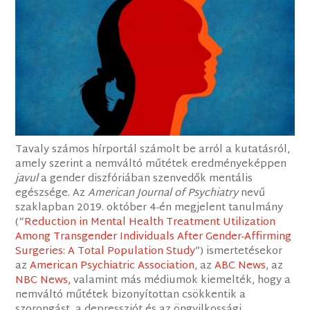
Tavaly számos hírportál számolt be arról a kutatásról,
amely szerint a nemváltó műtétek eredményeképpen
javul
a gender diszfóriában szenvedők mentális
egészsége. Az
American Journal of Psychiatry
nevű
szaklapban 2019. október 4-én megjelent tanulmány
(“
Reduction in Mental Health Treatment Utilization
Among Transgender Individuals After Gender-Affirming
Surgeries: A Total Population Study
”) ismertetésekor
az
American Psychiatric Association
, az
ABC News
, az
NBC News,
valamint más médiumok kiemelték, hogy a
nemváltó műtétek bizonyítottan csökkentik a
szorongást, a depressziót és az öngyilkossági