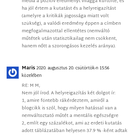
média a pozitív eredményt világgá kürtölte, és
ha jól értem a kutatást és a helyreigazítást
(amelyre a kritikák jogossága miatt volt
szükség), a valódi eredmény éppen a címben
megfogalmazottal ellentétes (nemváltó
műtétek után statisztikailag nem csökkent,
hanem nőtt a szorongásos kezelés aránya).
Maris
2020. augusztus 20. csütörtök-n 15:56
közelében
RE: M M,
Nem jól írod. A helyreigazítás két dolgot ír:
1, amire föntebb rákérdeztem, amiről a
blogcikk is szól, hogy milyen hatással van a
nemváltoztató műtét a mentális egészségre
2, említ egy százalékot, ami az erdeti kutatás
adott táblázatában helyesen 37.9 % -ként adtak