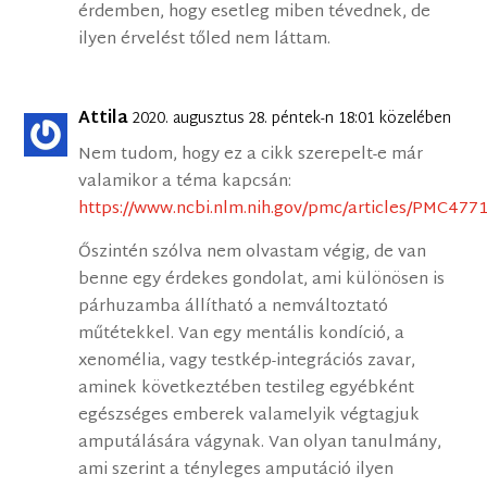
érdemben, hogy esetleg miben tévednek, de
ilyen érvelést tőled nem láttam.
Attila
2020. augusztus 28. péntek-n 18:01 közelében
Nem tudom, hogy ez a cikk szerepelt-e már
valamikor a téma kapcsán:
https://www.ncbi.nlm.nih.gov/pmc/articles/PMC477
Őszintén szólva nem olvastam végig, de van
benne egy érdekes gondolat, ami különösen is
párhuzamba állítható a nemváltoztató
műtétekkel. Van egy mentális kondíció, a
xenomélia, vagy testkép-integrációs zavar,
aminek következtében testileg egyébként
egészséges emberek valamelyik végtagjuk
amputálására vágynak. Van olyan tanulmány,
ami szerint a tényleges amputáció ilyen