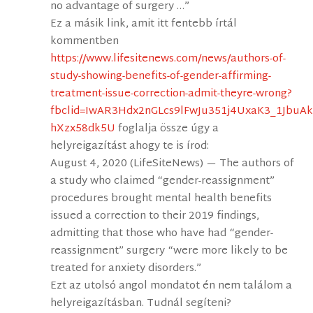
no advantage of surgery …”
Ez a másik link, amit itt fentebb írtál
kommentben
https://www.lifesitenews.com/news/authors-of-
study-showing-benefits-of-gender-affirming-
treatment-issue-correction-admit-theyre-wrong?
fbclid=IwAR3Hdx2nGLcs9lFwJu351j4UxaK3_1JbuA
hXzx58dk5U
foglalja össze úgy a
helyreigazítást ahogy te is írod:
August 4, 2020 (LifeSiteNews) — The authors of
a study who claimed “gender-reassignment”
procedures brought mental health benefits
issued a correction to their 2019 findings,
admitting that those who have had “gender-
reassignment” surgery “were more likely to be
treated for anxiety disorders.”
Ezt az utolsó angol mondatot én nem találom a
helyreigazításban. Tudnál segíteni?