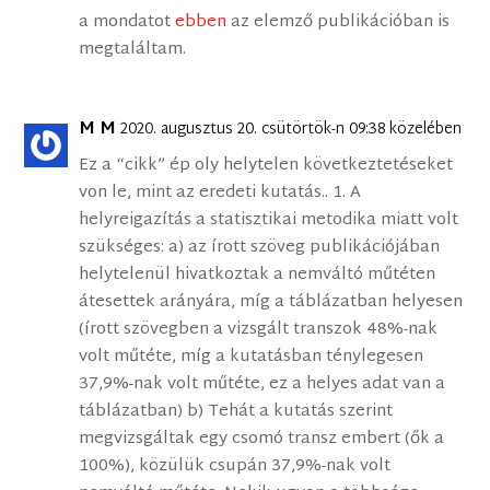
a mondatot
ebben
az elemző publikációban is
megtaláltam.
M M
2020. augusztus 20. csütörtök-n 09:38 közelében
Ez a “cikk” ép oly helytelen következtetéseket
von le, mint az eredeti kutatás.. 1. A
helyreigazítás a statisztikai metodika miatt volt
szükséges: a) az írott szöveg publikációjában
helytelenül hivatkoztak a nemváltó műtéten
átesettek arányára, míg a táblázatban helyesen
(írott szövegben a vizsgált transzok 48%-nak
volt műtéte, míg a kutatásban ténylegesen
37,9%-nak volt műtéte, ez a helyes adat van a
táblázatban) b) Tehát a kutatás szerint
megvizsgáltak egy csomó transz embert (ők a
100%), közülük csupán 37,9%-nak volt