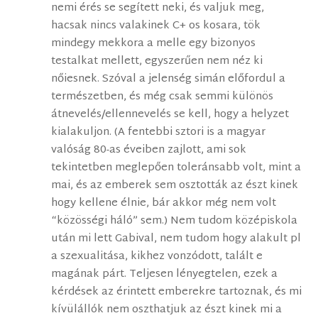
nemi érés se segített neki, és valjuk meg,
hacsak nincs valakinek C+ os kosara, tök
mindegy mekkora a melle egy bizonyos
testalkat mellett, egyszerűen nem néz ki
nőiesnek. Szóval a jelenség simán előfordul a
természetben, és még csak semmi különös
átnevelés/ellennevelés se kell, hogy a helyzet
kialakuljon. (A fentebbi sztori is a magyar
valóság 80-as éveiben zajlott, ami sok
tekintetben meglepően toleránsabb volt, mint a
mai, és az emberek sem osztották az észt kinek
hogy kellene élnie, bár akkor még nem volt
“közösségi háló” sem.) Nem tudom középiskola
után mi lett Gabival, nem tudom hogy alakult pl
a szexualitása, kikhez vonzódott, talált e
magának párt. Teljesen lényegtelen, ezek a
kérdések az érintett emberekre tartoznak, és mi
kívülállók nem oszthatjuk az észt kinek mi a