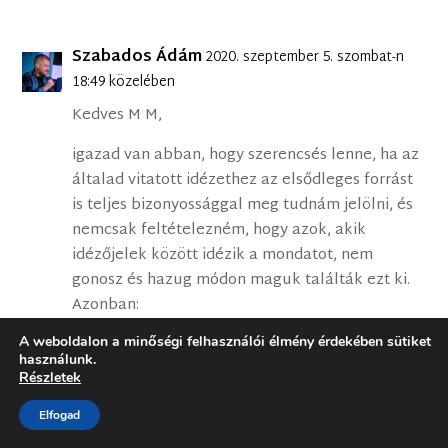
Szabados Ádám
2020. szeptember 5. szombat-n
18:49 közelében
Kedves M M,
igazad van abban, hogy szerencsés lenne, ha az
általad vitatott idézethez az elsődleges forrást
is teljes bizonyossággal meg tudnám jelölni, és
nemcsak feltételezném, hogy azok, akik
idézőjelek között idézik a mondatot, nem
gonosz és hazug módon maguk találták ezt ki.
Azonban:
1) Ez nem egy szakcikk, hanem egy
A weboldalon a minőségi felhasználói élmény érdekében sütiket
használunk.
blogbejegyzés, és nagyon messze vezetne, ha
Részletek
azt feltételezném, hogy pl. a szakmában jól
ismert Ryan Anderson maga kreálta az idézetet.
Elfogad
Olyan durva és nyilvánvaló csalás lenne ez, amit