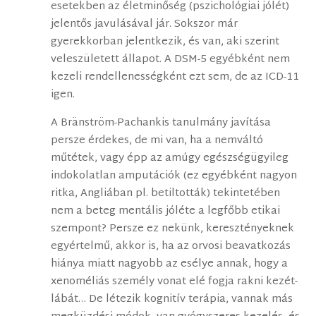
esetekben az életminőség (pszichológiai jólét)
jelentős javulásával jár. Sokszor már
gyerekkorban jelentkezik, és van, aki szerint
veleszületett állapot. A DSM-5 egyébként nem
kezeli rendellenességként ezt sem, de az ICD-11
igen.
A Bränström-Pachankis tanulmány javítása
persze érdekes, de mi van, ha a nemváltó
műtétek, vagy épp az amúgy egészségügyileg
indokolatlan amputációk (ez egyébként nagyon
ritka, Angliában pl. betiltották) tekintetében
nem a beteg mentális jóléte a legfőbb etikai
szempont? Persze ez nekünk, keresztényeknek
egyértelmű, akkor is, ha az orvosi beavatkozás
hiánya miatt nagyobb az esélye annak, hogy a
xenoméliás személy vonat elé fogja rakni kezét-
lábát… De létezik kognitív terápia, vannak más