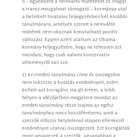
ő – egyébként a nemváltó műtéteket és magát
a transz-mozgalmat támogató – kormánya utal
a belinkelt hivatalos feljegyzésben két korábbi
tanulmányra, amelyek szerint a nemváltó
műtétek nem okoznak kimutatható pozitív
változást. Éppen azért utaltam az Obama-
kormány feljegyzésére, hogy ne lehessen azt
mondani, hogy csak valami konzervatív
véleményről van szó.
2) Az eredeti tanulmány címe és összegzése
nem tükrözte a kutatás eredményeit, ezért
kellett azt korrigálni. Ha jól értem, a több
helyen is idézőjelben megjelent mondat az
eredeti tanulmány része (sajnos az egész
tanulmányhoz nincs hozzáférésem), amit a
szerzők először helytelenül (éppen ellenkező
eredményre utalva) összegeztek. Ezt korrigálták
most ugyanezek a szerzők, ugyanabban a