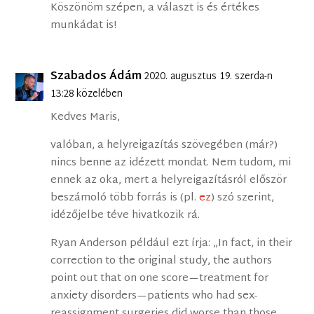
Köszönöm szépen, a választ is és értékes
munkádat is!
Szabados Ádám
2020. augusztus 19. szerda-n
13:28 közelében
Kedves Maris,
valóban, a helyreigazítás szövegében (már?)
nincs benne az idézett mondat. Nem tudom, mi
ennek az oka, mert a helyreigazításról először
beszámoló több forrás is (pl.
ez
) szó szerint,
idézőjelbe téve hivatkozik rá.
Ryan Anderson például ezt írja: „In fact, in their
correction to the original study, the authors
point out that on one score—treatment for
anxiety disorders—patients who had sex-
reassignment surgeries did worse than those