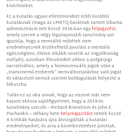
kísérleteket.
Ez a kutatás ugyan ellentmondott több korábbi
kutatásnak (maga az LMBTQ-barátnak tartott Obama-
adminisztráció tett közzé 2016-ban egy
feljegyzést
,
amely szerint a négy legalaposabb tanulmány azt
igazolja, hogy a nemváltó műtétek nem
eredményeznek érzékelhető javulást a mentális
egészségben, illetve inkább növelik az öngyilkosság
esélyét), azonban illeszkedett ahhoz a polgárjogi
narratívához, amely a homoszexuális jogok után a
„transznemű emberek” nemváltoztatáshoz való jogát
és választott nemük szerinti boldogulását helyezte a
fókuszba.
Talán ez az oka annak, hogy az viszont már nem
kapott ekkora sajtófigyelmet, hogy a 2019-es
tanulmány szerzői – Richard Bränström és John E.
Pachankis – néhány hete
helyreigazítást
tettek közzé.
A kritikák hatására újra átvizsgálták a kutatási
eredményeiket, és arra a következtetésre jutottak,