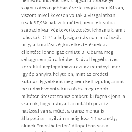
nemváltó műtéte. Nekik ugyan a többsége
szignifikánsan jobban érezte magát mentálisan,
viszont mivel kevesen voltak a vizsgálatban
(csak 37,9%-nak volt műtét), nem lett volna
szabad olyan végkövetkeztetést lehozniuk, amit
lehoztak DE 2) a helyreigazítás nem arról szól,
hogy a kutatási végkövetkeztetésnek az
ellentéte lenne igaz emiatt. 3) Obama meg
sehogy sem jön a képbe.. Szóval legyél szíves
korrektül negfogalmazni ezt az irományt, mert
így ép annyira helytelen, mint az eredeti
kutatás. Egyébként meg nem kell izgulni, amint
be tudnak vonni a kutatásba még többb
műtéten átesett transz embert, ki fognak jönni a
számok, hogy arányaiban inkább pozitív
hatással van a műtét a transz mentális
állapotára – nyilván mindig lesz 1-1 személy,
akinek “menthetetlen” állapotban van a