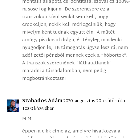
mentális állapota és identitása, szóval ez 100%-
ra sose fog kijönni. De szerencsére ez a
transzokon kívül senkit sem kell, hogy
érdekeljen, nekik kell mérlegelniük, hogy
mivel/miként tudnak együtt élni. A műtét
amúgy piszkosul drága, és tényleg mindenki
nyugodjon le, TB támogatás úgyse lesz rá, nem
adófizetői pénzből mennek ezek a “hóbortok”.
A transzok szeretnének “láthatatlanok”
maradni a társadalomban, nem pedig
megbotránkoztatni..
Szabados Ádám
2020. augusztus 20. csütörtök-n
10:00 közelében
M M,
éppen a cikk címe az, amelyre hivatkozva a