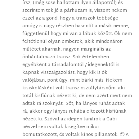
írsz, (még sose hallottam ilyen állapotról) és
szerintem tök jó a párhuzam is, viszont nekem
ezzel az a gond, hogy a transzok többsége
amúgy is nagy részben hasonlít a másik nemre,
függetlenül hogy mi van a lábuk között. Ők nem
feltétlenül olyan emberek, akik mindenáron
műtétet akarnak, nagyon marginális az
önbántalmazó transz. Sok értelemben
egyébként a társadalomtól / idegenektől is
kapnak visszaigazolást, hogy kik is ők
valójában, pont úgy, mint bárki más. Nekem
kisiskolásként volt transz osztálytársnőm, aki
totál kisfiúnak nézett ki, de nem azért mert nem
adtak rá szoknyát.. Sőt, ha lányos ruhát adtak
rá, akkor egy lányos ruhába öltözött kisfiúnak
nézett ki. Szóval az idegen tanárok a Gabi
névvel sem voltak kisegítve mikor
bemutatkozott, és voltak kínos pillanatok. 🙁 A