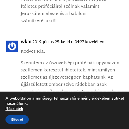
Ítéletes próféciáiról szólnak valamint,
Jeruzsálem eleste és a babiloni
száműzetésükről.
wkm
2019. június 25. kedd-n 04:27 közelében
Kedves Ria,
Szerintem az ószövetségi próféciák ugyanazon
szellemen keresztül ihletettek, mint amilyen
szellemet az újszövetségben kaphatunk. Az
újjászületett ember szive rádobban azok
igazságára, mikor olvassa. Azt nem hiszem, hogy
ez a szellem csak a prófétálások idején volt
A weboldalon a minőségi felhasználói élmény érdekében sütiket
használunk.
velük, mert pl Dávidnál írja is az ige, hogy vele
Részletek
is maradt a felkenetése után. Úgy gondolom,
hogy ez igaz Jeremiásra, Ezékielre, Dánielre, és
Elfogad
sokan másokra is. Dánielnek egyenesen Jézus