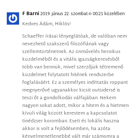
F Barni
2019. június 22. szombat-n 00:21 közelében
Kedves Ádám, Miklós!
Schaeffer írásai lényeglátóak, de valóban nem
nevezhető szakszerű filozófiának vagy
szellemtörténetnek. Az önművelés heroikus
küzdelméből és a vitális igazságkeresésből
több van bennük, mivel szerzőjük tétremenő
küzdelmet folytatott hitének rendszerbe
foglalásáért. Ez a személyes indíttatás roppant
megnyerővé ugyanakkor kicsit outsidersé is
teszi őt a gondolkodás válfajában. Nekem
nagyon sokat adott, mikor a hitem és a hietmen
kívüli világ között kerestem a kapcsolatot
tinédzser koromban. Eseti és lokális haszna
akkor is volt a fejlődésemben, ha azóta
kényelmenetlenebbé vált már számomra a