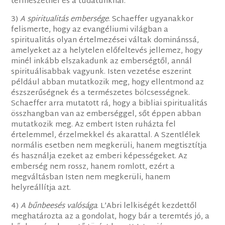
természetnél és a tudatunknál.
3)
A spiritualitás embersége
. Schaeffer ugyanakkor
felismerte, hogy az evangéliumi világban a
spiritualitás olyan értelmezései váltak dominánssá,
amelyeket az a helytelen előfeltevés jellemez, hogy
minél inkább elszakadunk az emberségtől, annál
spirituálisabbak vagyunk. Isten vezetése eszerint
például abban mutatkozik meg, hogy ellentmond az
észszerűségnek és a természetes bölcsességnek.
Schaeffer arra mutatott rá, hogy a bibliai spiritualitás
összhangban van az emberséggel, sőt éppen abban
mutatkozik meg. Az embert Isten ruházta fel
értelemmel, érzelmekkel és akarattal. A Szentlélek
normális esetben nem megkerüli, hanem megtisztítja
és használja ezeket az emberi képességeket. Az
emberség nem rossz, hanem romlott, ezért a
megváltásban Isten nem megkerüli, hanem
helyreállítja azt.
4)
A bűnbeesés valósága
. L’Abri lelkiségét kezdettől
meghatározta az a gondolat, hogy bár a teremtés jó, a