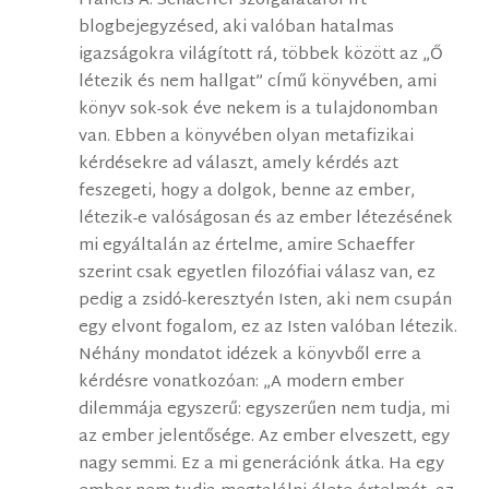
Francis A. Schaeffer szolgálatáról Írt
blogbejegyzésed, aki valóban hatalmas
igazságokra világított rá, többek között az „Ő
létezik és nem hallgat” cÍmű könyvében, ami
könyv sok-sok éve nekem is a tulajdonomban
van. Ebben a könyvében olyan metafizikai
kérdésekre ad választ, amely kérdés azt
feszegeti, hogy a dolgok, benne az ember,
létezik-e valóságosan és az ember létezésének
mi egyáltalán az értelme, amire Schaeffer
szerint csak egyetlen filozófiai válasz van, ez
pedig a zsidó-keresztyén Isten, aki nem csupán
egy elvont fogalom, ez az Isten valóban létezik.
Néhány mondatot idézek a könyvből erre a
kérdésre vonatkozóan: „A modern ember
dilemmája egyszerű: egyszerűen nem tudja, mi
az ember jelentősége. Az ember elveszett, egy
nagy semmi. Ez a mi generációnk átka. Ha egy