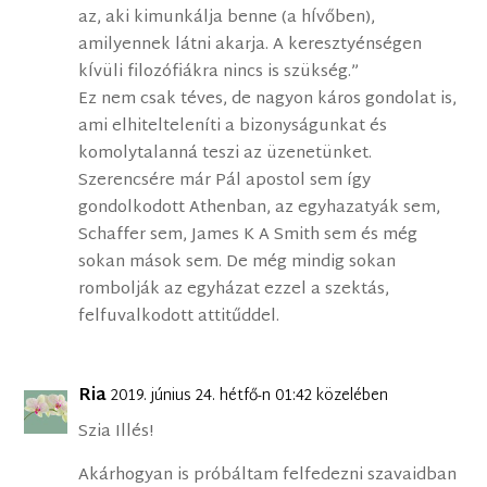
az, aki kimunkálja benne (a hÍvőben),
amilyennek látni akarja. A keresztyénségen
kÍvüli filozófiákra nincs is szükség.”
Ez nem csak téves, de nagyon káros gondolat is,
ami elhitelteleníti a bizonyságunkat és
komolytalanná teszi az üzenetünket.
Szerencsére már Pál apostol sem így
gondolkodott Athenban, az egyhazatyák sem,
Schaffer sem, James K A Smith sem és még
sokan mások sem. De még mindig sokan
rombolják az egyházat ezzel a szektás,
felfuvalkodott attitűddel.
Ria
2019. június 24. hétfő-n 01:42 közelében
Szia Illés!
Akárhogyan is próbáltam felfedezni szavaidban