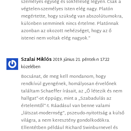
személyes egység és sokféleség legyen. Csak a
végtelen-személyes Isten elég nagy. Platón
megértette, hogy szükség van abszolútumokra,
különben semminek nincs értelme. Platónnak
azonban az okozott nehézséget, hogy az ő
istenei nem voltak elég nagyok.”
Szalai Miklós
2019. június 21. péntek-n 17:22
közelében
Bocsánat, de meg kell mondanom, hogy
rendkívül gyengének, homályosan érvelőnek
találtam Schaeffer írásait, az „Ő létezik és nem
hallgat”-ot éppúgy, mint a „Szabadulás az
értelemtől”-t. Ráadásul van benne valami
„látszat-modernség”, pszeudo-nyitottság a külső
világra, a nem keresztény gondolkodókra.
Ellentétben például Richard Swinburnevel és