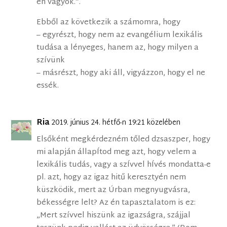
én vagyok.”.
Ebből az következik a számomra, hogy
– egyrészt, hogy nem az evangélium lexikális
tudása a lényeges, hanem az, hogy milyen a
szívünk
– másrészt, hogy aki áll, vigyázzon, hogy el ne
essék.
Ria
2019. június 24. hétfő-n 19:21 közelében
Elsőként megkérdezném tőled dzsaszper, hogy
mi alapján állapÍtod meg azt, hogy velem a
lexikális tudás, vagy a szÍvvel hÍvés mondatta-e
pl. azt, hogy az igaz hitű keresztyén nem
küszködik, mert az Úrban megnyugvásra,
békességre lelt? Az én tapasztalatom is ez:
„Mert szívvel hiszünk az igazságra, szájjal