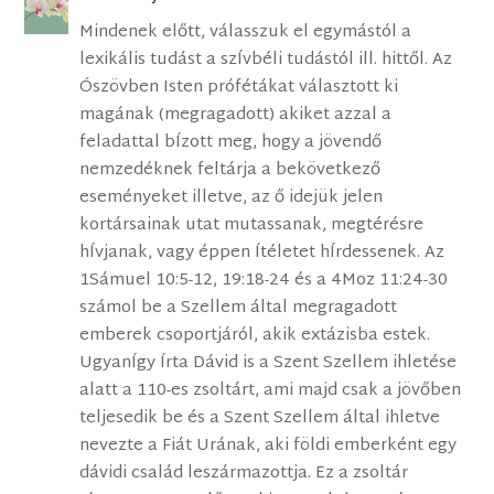
Mindenek előtt, válasszuk el egymástól a
lexikális tudást a szÍvbéli tudástól ill. hittől. Az
Ószövben Isten prófétákat választott ki
magának (megragadott) akiket azzal a
feladattal bÍzott meg, hogy a jövendő
nemzedéknek feltárja a bekövetkező
eseményeket illetve, az ő idejük jelen
kortársainak utat mutassanak, megtérésre
hÍvjanak, vagy éppen Ítéletet hÍrdessenek. Az
1Sámuel 10:5-12, 19:18-24 és a 4Moz 11:24-30
számol be a Szellem által megragadott
emberek csoportjáról, akik extázisba estek.
UgyanÍgy Írta Dávid is a Szent Szellem ihletése
alatt a 110-es zsoltárt, ami majd csak a jövőben
teljesedik be és a Szent Szellem által ihletve
nevezte a Fiát Urának, aki földi emberként egy
dávidi család leszármazottja. Ez a zsoltár