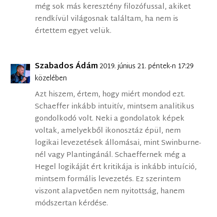
még sok más keresztény filozófussal, akiket
rendkívül világosnak találtam, ha nem is
értettem egyet velük.
Szabados Ádám
2019. június 21. péntek-n 17:29
közelében
Azt hiszem, értem, hogy miért mondod ezt.
Schaeffer inkább intuitív, mintsem analitikus
gondolkodó volt. Neki a gondolatok képek
voltak, amelyekből ikonosztáz épül, nem
logikai levezetések állomásai, mint Swinburne-
nél vagy Plantingánál. Schaeffernek még a
Hegel logikáját ért kritikája is inkább intuíció,
mintsem formális levezetés. Ez szerintem
viszont alapvetően nem nyitottság, hanem
módszertan kérdése.