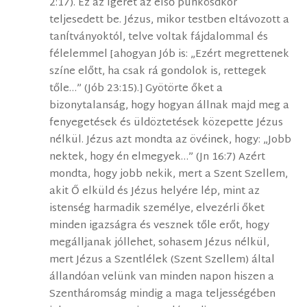
2:17). Ez az Ígéret az első pünkösdkor
teljesedett be. Jézus, mikor testben eltávozott a
tanÍtványoktól, telve voltak fájdalommal és
félelemmel [ahogyan Jób is: „Ezért megrettenek
színe előtt, ha csak rá gondolok is, rettegek
tőle…” (Jób 23:15).] Gyötörte őket a
bizonytalanság, hogy hogyan állnak majd meg a
fenyegetések és üldöztetések közepette Jézus
nélkül. Jézus azt mondta az övéinek, hogy: „Jobb
nektek, hogy én elmegyek…” (Jn 16:7) Azért
mondta, hogy jobb nekik, mert a Szent Szellem,
akit Ő elküld és Jézus helyére lép, mint az
istenség harmadik személye, elvezérli őket
minden igazságra és vesznek tőle erőt, hogy
megálljanak jóllehet, sohasem Jézus nélkül,
mert Jézus a Szentlélek (Szent Szellem) által
állandóan velünk van minden napon hiszen a
Szentháromság mindig a maga teljességében