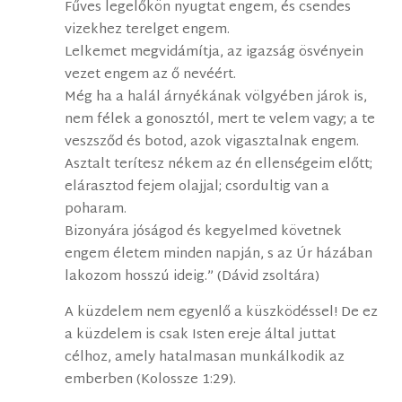
Fűves legelőkön nyugtat engem, és csendes
vizekhez terelget engem.
Lelkemet megvidámítja, az igazság ösvényein
vezet engem az ő nevéért.
Még ha a halál árnyékának völgyében járok is,
nem félek a gonosztól, mert te velem vagy; a te
veszsződ és botod, azok vigasztalnak engem.
Asztalt terítesz nékem az én ellenségeim előtt;
elárasztod fejem olajjal; csordultig van a
poharam.
Bizonyára jóságod és kegyelmed követnek
engem életem minden napján, s az Úr házában
lakozom hosszú ideig.” (Dávid zsoltára)
A küzdelem nem egyenlő a küszködéssel! De ez
a küzdelem is csak Isten ereje által juttat
célhoz, amely hatalmasan munkálkodik az
emberben (Kolossze 1:29).