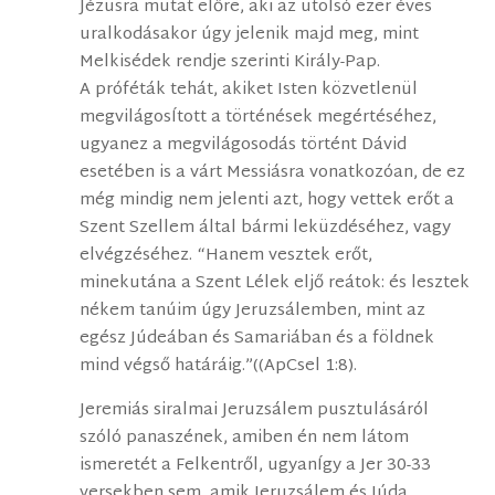
Jézusra mutat előre, aki az utolsó ezer éves
uralkodásakor úgy jelenik majd meg, mint
Melkisédek rendje szerinti Király-Pap.
A próféták tehát, akiket Isten közvetlenül
megvilágosÍtott a történések megértéséhez,
ugyanez a megvilágosodás történt Dávid
esetében is a várt Messiásra vonatkozóan, de ez
még mindig nem jelenti azt, hogy vettek erőt a
Szent Szellem által bármi leküzdéséhez, vagy
elvégzéséhez. “Hanem vesztek erőt,
minekutána a Szent Lélek eljő reátok: és lesztek
nékem tanúim úgy Jeruzsálemben, mint az
egész Júdeában és Samariában és a földnek
mind végső határáig.”((ApCsel 1:8).
Jeremiás siralmai Jeruzsálem pusztulásáról
szóló panaszének, amiben én nem látom
ismeretét a Felkentről, ugyanÍgy a Jer 30-33
versekben sem, amik Jeruzsálem és Júda