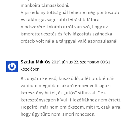
mankóira támaszkodni.
A pszedo-nyitottságnál lehetne még pontosabb
és talán igazságosabb leírást találni a
módszerére. Inkább arról van szó, hogy az
ismeretterjesztés és felvilágosítás szándéka
erőseb volt nála a tárggyal való azonosulásnál.
Szalai Miklós
2019. június 22. szombat-n 00:31
közelében
Bizonyára kereső, küszködő, a lét problémáit
valóban megoldani akaró ember volt…igazi
keresztény hittel, és „ütős” stílussal. De a
kereszténységen kívüli filozófiákhoz nem értett.
Hegelről már nem emlékszem, mit írt, csak arra,
hogy úgy tűnt: nem ismeri rendesen.