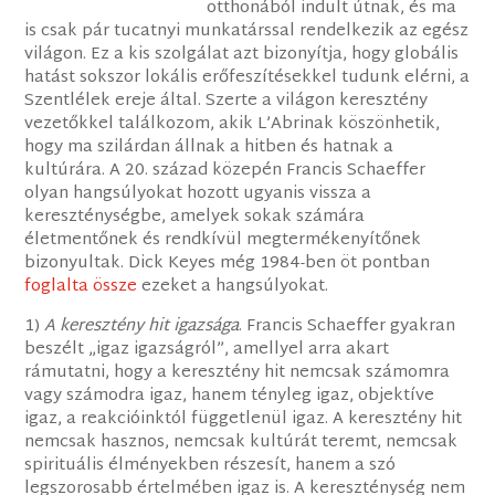
otthonából indult útnak, és ma
is csak pár tucatnyi munkatárssal rendelkezik az egész
világon. Ez a kis szolgálat azt bizonyítja, hogy globális
hatást sokszor lokális erőfeszítésekkel tudunk elérni, a
Szentlélek ereje által. Szerte a világon keresztény
vezetőkkel találkozom, akik L’Abrinak köszönhetik,
hogy ma szilárdan állnak a hitben és hatnak a
kultúrára. A 20. század közepén Francis Schaeffer
olyan hangsúlyokat hozott ugyanis vissza a
kereszténységbe, amelyek sokak számára
életmentőnek és rendkívül megtermékenyítőnek
bizonyultak. Dick Keyes még 1984-ben öt pontban
foglalta össze
ezeket a hangsúlyokat.
1)
A keresztény hit igazsága
. Francis Schaeffer gyakran
beszélt „igaz igazságról”, amellyel arra akart
rámutatni, hogy a keresztény hit nemcsak számomra
vagy számodra igaz, hanem tényleg igaz, objektíve
igaz, a reakcióinktól függetlenül igaz. A keresztény hit
nemcsak hasznos, nemcsak kultúrát teremt, nemcsak
spirituális élményekben részesít, hanem a szó
legszorosabb értelmében igaz is. A kereszténység nem