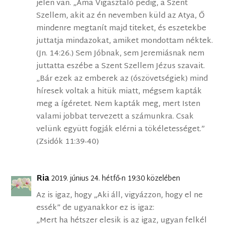
jelen van. „Ama Vigasztaló pedig, a Szent
Szellem, akit az én nevemben küld az Atya, Ő
mindenre megtanít majd titeket, és eszetekbe
juttatja mindazokat, amiket mondottam néktek.
(Jn. 14:26.) Sem Jóbnak, sem Jeremiásnak nem
juttatta eszébe a Szent Szellem Jézus szavait.
„Bár ezek az emberek az (ószövetségiek) mind
híresek voltak a hitük miatt, mégsem kapták
meg a ígéretet. Nem kapták meg, mert Isten
valami jobbat tervezett a számunkra. Csak
velünk együtt fogják elérni a tökéletességet.”
(Zsidók 11:39-40)
Ria
2019. június 24. hétfő-n 19:30 közelében
Az is igaz, hogy „Aki áll, vigyázzon, hogy el ne
essék” de ugyanakkor ez is igaz:
„Mert ha hétszer elesik is az igaz, ugyan felkél