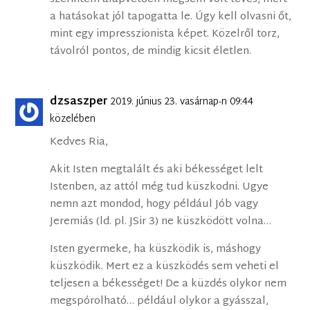
a hatásokat jól tapogatta le. Úgy kell olvasni őt,
mint egy impresszionista képet. Közelről torz,
távolról pontos, de mindig kicsit életlen.
dzsaszper
2019. június 23. vasárnap-n 09:44
közelében
Kedves Ria,
Akit Isten megtalált és aki békességet lelt
Istenben, az attól még tud küszkodni. Ugye
nemn azt mondod, hogy például Jób vagy
Jeremiás (ld. pl. JSir 3) ne küszködött volna…
Isten gyermeke, ha küszködik is, máshogy
küszködik. Mert ez a küszködés sem veheti el
teljesen a békességet! De a küzdés olykor nem
megspórolható… például olykor a gyásszal,