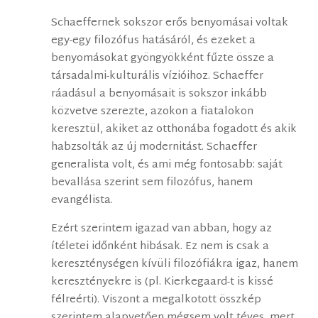
Schaeffernek sokszor erős benyomásai voltak
egy-egy filozófus hatásáról, és ezeket a
benyomásokat gyöngyökként fűzte össze a
társadalmi-kulturális vízióihoz. Schaeffer
ráadásul a benyomásait is sokszor inkább
közvetve szerezte, azokon a fiatalokon
keresztül, akiket az otthonába fogadott és akik
habzsolták az új modernitást. Schaeffer
generalista volt, és ami még fontosabb: saját
bevallása szerint sem filozófus, hanem
evangélista.
Ezért szerintem igazad van abban, hogy az
ítéletei időnként hibásak. Ez nem is csak a
kereszténységen kívüli filozófiákra igaz, hanem
keresztényekre is (pl. Kierkegaard-t is kissé
félreérti). Viszont a megalkotott összkép
szerintem alapvetően mégsem volt téves, mert