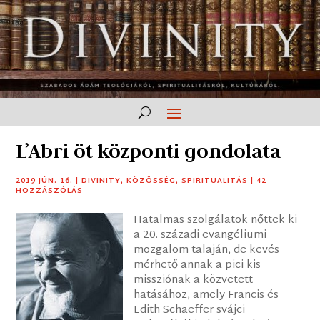
L’Abri öt központi gondolata
2019 JÚN. 16.
|
DIVINITY
,
KÖZÖSSÉG
,
SPIRITUALITÁS
|
42
HOZZÁSZÓLÁS
Hatalmas szolgálatok nőttek ki
a 20. századi evangéliumi
mozgalom talaján, de kevés
mérhető annak a pici kis
missziónak a közvetett
hatásához, amely Francis és
Edith Schaeffer svájci