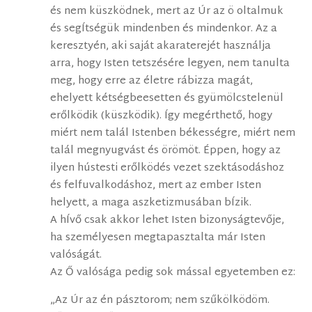
és nem küszködnek, mert az Úr az ö oltalmuk
és segÍtségük mindenben és mindenkor. Az a
keresztyén, aki saját akaraterejét használja
arra, hogy Isten tetszésére legyen, nem tanulta
meg, hogy erre az életre rábizza magát,
ehelyett kétségbeesetten és gyümölcstelenül
erőlködik (küszködik). Így megérthető, hogy
miért nem talál Istenben békességre, miért nem
talál megnyugvást és örömöt. Éppen, hogy az
ilyen hústesti erőlködés vezet szektásodáshoz
és felfuvalkodáshoz, mert az ember Isten
helyett, a maga aszketizmusában bÍzik.
A hÍvő csak akkor lehet Isten bizonyságtevője,
ha személyesen megtapasztalta már Isten
valóságát.
Az Ő valósága pedig sok mással egyetemben ez:
„Az Úr az én pásztorom; nem szűkölködöm.