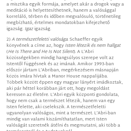
a misztika egyik formája, amelyet akár a drogok vagy a
meditáció is helyettesíthetnek, hanem a valósággal
korreláló, térben és időben megvalósuló, történetileg
megbízható, értelmes mondatokban kifejezhető
igazság.
Igaz
igazság.
2)
A természetfeletti valósága
. Schaeffer egyik
könyvének a címe az, hogy
Isten létezik és nem hallgat
(
He Is There and He Is Not Silent
). A L’Abri
közösségekben mindig hangsúlyos szerepe volt az
Istentől függésnek és az imának. Amikor 1993-ban
először jártam L’Abriban, megérkezésem másnapján
közös imára hívtak a Manor House nappalijába.
Többek között éppen egy magyar lányért imádkoztak,
aki pár héttel korábban járt ott, hogy megoldást
keressen az életére. L’Abri egyik központi gondolata,
hogy nem csak a természet létezik, hanem van egy
Isten felette, aki cselekszik. A természetfeletti
ugyanolyan valóságos, mint a természet. L’Abri-ban
mindig van valami kiszámíthatatlan, mert Isten
valóságát szeretnék átélni és megmutatni, aki több a