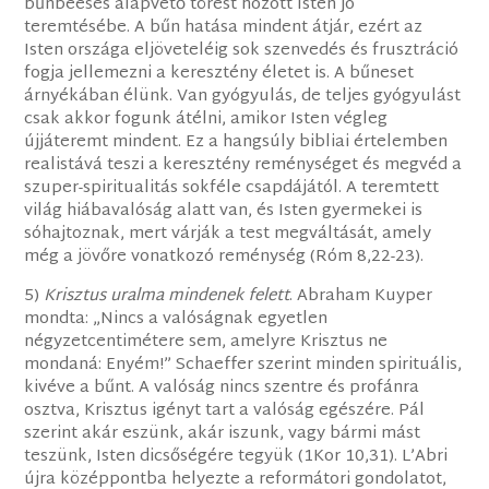
bűnbeesés alapvető törést hozott Isten jó
teremtésébe. A bűn hatása mindent átjár, ezért az
Isten országa eljöveteléig sok szenvedés és frusztráció
fogja jellemezni a keresztény életet is. A bűneset
árnyékában élünk. Van gyógyulás, de teljes gyógyulást
csak akkor fogunk átélni, amikor Isten végleg
újjáteremt mindent. Ez a hangsúly bibliai értelemben
realistává teszi a keresztény reménységet és megvéd a
szuper-spiritualitás sokféle csapdájától. A teremtett
világ hiábavalóság alatt van, és Isten gyermekei is
sóhajtoznak, mert várják a test megváltását, amely
még a jövőre vonatkozó reménység (Róm 8,22-23).
5)
Krisztus uralma mindenek felett
. Abraham Kuyper
mondta: „Nincs a valóságnak egyetlen
négyzetcentimétere sem, amelyre Krisztus ne
mondaná: Enyém!” Schaeffer szerint minden spirituális,
kivéve a bűnt. A valóság nincs szentre és profánra
osztva, Krisztus igényt tart a valóság egészére. Pál
szerint akár eszünk, akár iszunk, vagy bármi mást
teszünk, Isten dicsőségére tegyük (1Kor 10,31). L’Abri
újra középpontba helyezte a reformátori gondolatot,