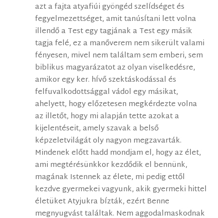
azt a fajta atyafiúi gyöngéd szelÍdséget és
fegyelmezettséget, amit tanúsÍtani lett volna
illendő a Test egy tagjának a Test egy másik
tagja felé, ez a manőverem nem sikerült valami
fényesen, mivel nem találtam sem emberi, sem
biblikus magyarázatot az olyan viselkedésre,
amikor egy ker. hÍvő szektáskodással és
felfuvalkodottsággal vádol egy másikat,
ahelyett, hogy előzetesen megkérdezte volna
az illetőt, hogy mi alapján tette azokat a
kijelentéseit, amely szavak a belső
képzeletvilágát oly nagyon megzavarták.
Mindenek előtt hadd mondjam el, hogy az élet,
ami megtérésünkkor kezdődik el bennünk,
magának Istennek az élete, mi pedig ettől
kezdve gyermekei vagyunk, akik gyermeki hittel
életüket Atyjukra bÍzták, ezért Benne
megnyugvást találtak. Nem aggodalmaskodnak