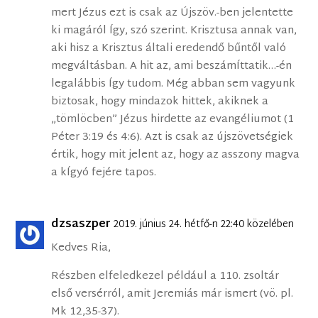
mert Jézus ezt is csak az Újszöv.-ben jelentette
ki magáról Így, szó szerint. Krisztusa annak van,
aki hisz a Krisztus általi eredendő bűntől való
megváltásban. A hit az, ami beszámÍttatik…-én
legalábbis Így tudom. Még abban sem vagyunk
biztosak, hogy mindazok hittek, akiknek a
„tömlöcben” Jézus hirdette az evangéliumot (1
Péter 3:19 és 4:6). Azt is csak az újszövetségiek
értik, hogy mit jelent az, hogy az asszony magva
a kÍgyó fejére tapos.
dzsaszper
2019. június 24. hétfő-n 22:40 közelében
Kedves Ria,
Részben elfeledkezel például a 110. zsoltár
első versérról, amit Jeremiás már ismert (vö. pl.
Mk 12,35-37).