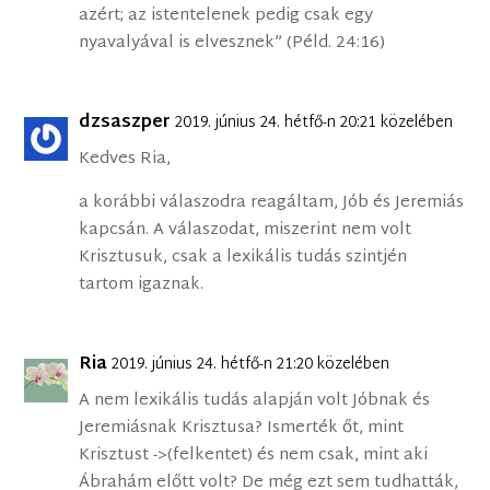
azért; az istentelenek pedig csak egy
nyavalyával is elvesznek” (Péld. 24:16)
dzsaszper
2019. június 24. hétfő-n 20:21 közelében
Kedves Ria,
a korábbi válaszodra reagáltam, Jób és Jeremiás
kapcsán. A válaszodat, miszerint nem volt
Krisztusuk, csak a lexikális tudás szintjén
tartom igaznak.
Ria
2019. június 24. hétfő-n 21:20 közelében
A nem lexikális tudás alapján volt Jóbnak és
Jeremiásnak Krisztusa? Ismerték őt, mint
Krisztust ->(felkentet) és nem csak, mint aki
Ábrahám előtt volt? De még ezt sem tudhatták,