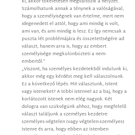
ki, akkor tökéletesen megváltozik a helyzet.
Számolhatunk annak a ténynek a valóságával,
hogy a személyiségnek van értelme, mert nem
idegenedett el attól, hogy ami mindig is volt,
ami van, és ami mindig is lesz. Ez Így nemcsak a
puszta lét problémájára és összetettségére ad
választ, hanem arra is, hogy az embert
személyisége megkülönbözteti a nem-
embertől.”
„Viszont, ha személyes kezdetekből indulunk ki,
akkor még egy kérdést meg kell válaszolnunk.
Ez a következő lépés. Mit választunk, Istent
vagy isteneket? A többi istennel az a baj, hogy a
korlátozott istenek nem elég nagyok. Két
dologra van szükségünk ahhoz, hogy megfelelő
választ találjunk a személyes kezdetre:
személyes-végtelen (vagy végtelen-személyes)
Istenre és arra, hogy ebben az Istenben