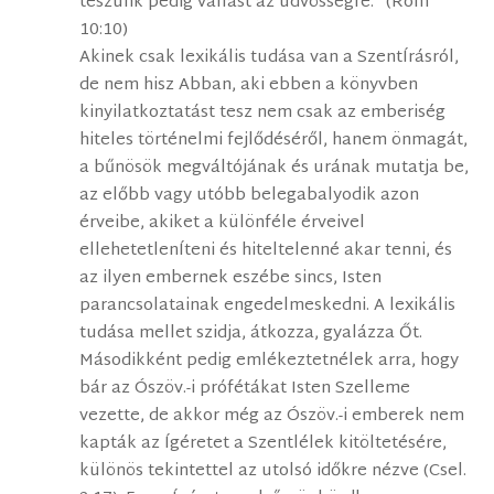
teszünk pedig vallást az üdvösségre.” (Rom
10:10)
Akinek csak lexikális tudása van a SzentÍrásról,
de nem hisz Abban, aki ebben a könyvben
kinyilatkoztatást tesz nem csak az emberiség
hiteles történelmi fejlődéséről, hanem önmagát,
a bűnösök megváltójának és urának mutatja be,
az előbb vagy utóbb belegabalyodik azon
érveibe, akiket a különféle érveivel
ellehetetlenÍteni és hiteltelenné akar tenni, és
az ilyen embernek eszébe sincs, Isten
parancsolatainak engedelmeskedni. A lexikális
tudása mellet szidja, átkozza, gyalázza Őt.
Másodikként pedig emlékeztetnélek arra, hogy
bár az Ószöv.-i prófétákat Isten Szelleme
vezette, de akkor még az Ószöv.-i emberek nem
kapták az Ígéretet a Szentlélek kitöltetésére,
különös tekintettel az utolsó időkre nézve (Csel.