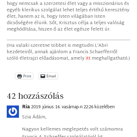
hogy nemcsak a szerzetesi élet vagy a misszionárius és
egyéb klerikus szolgálat lehet teljes értékű keresztény
élet, hanem az is, hogy Isten világában Isten
dicsőségére élünk. Sőt, Krisztus célja a teljes valóság
meghódítása, hiszen ő az élet egésze felett úr.
(Ha valaki szeretne többet is megtudni L’Abri
kezdeteiről, annak ajánlom a Francis Schaefferről
szóló életrajzi előadásomat, amely
itt
meghallgatható.)
Print
Email
42 hozzászólás
Ria
2019. június 16. vasárnap-n 22:26 közelében
Szia Ádám,
Nagyon kellemes meglepetés volt számomra