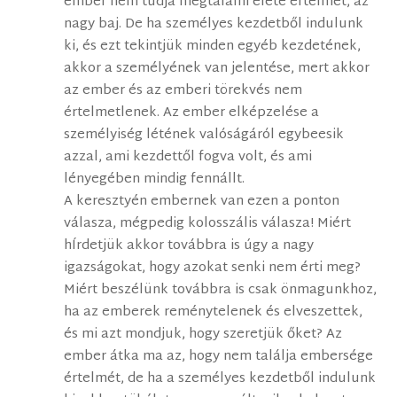
ember nem tudja megtalálni élete értelmét, az
nagy baj. De ha személyes kezdetből indulunk
ki, és ezt tekintjük minden egyéb kezdetének,
akkor a személyének van jelentése, mert akkor
az ember és az emberi törekvés nem
értelmetlenek. Az ember elképzelése a
személyiség létének valóságáról egybeesik
azzal, ami kezdettől fogva volt, és ami
lényegében mindig fennállt.
A keresztyén embernek van ezen a ponton
válasza, mégpedig kolosszális válasza! Miért
hÍrdetjük akkor továbbra is úgy a nagy
igazságokat, hogy azokat senki nem érti meg?
Miért beszélünk továbbra is csak önmagunkhoz,
ha az emberek reménytelenek és elveszettek,
és mi azt mondjuk, hogy szeretjük őket? Az
ember átka ma az, hogy nem találja embersége
értelmét, de ha a személyes kezdetből indulunk