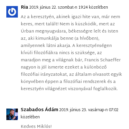
Ria
2019. június 22. szombat-n 19:24 közelében
Az a keresztyén, akinek igazi hite van, már nem
keres, mert talált! Nem is küszködik, mert az
Úrban megnyugvásra, békességre lelt és Isten
az, aki kimunkálja benne (a hÍvőben),
amilyennek látni akarja. A keresztyénségen
kÍvüli filozófiákra nincs is szüksége, az
maradjon meg a világnak bár, Francis Schaeffer
nagyon is jól ismerte ezeket a különböző
filozófiai irányzatokat, az általam olvasott egyik
könyvében éppen a filozófiai rendszerek és a
keresztyén világnézet viszonyával foglalkozik.
Szabados Ádám
2019. június 23. vasárnap-n 07:02
közelében
Kedves Miklós!