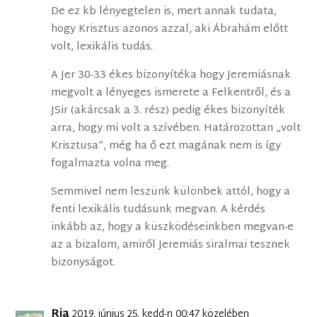
De ez kb lényegtelen is, mert annak tudata,
hogy Krisztus azonos azzal, aki Ábrahám előtt
volt, lexikális tudás.
A Jer 30-33 ékes bizonyítéka hogy Jeremiásnak
megvolt a lényeges ismerete a Felkentről, és a
JSir (akárcsak a 3. rész) pedig ékes bizonyíték
arra, hogy mi volt a szívében. Határozottan „volt
Krisztusa”, még ha ő ezt magának nem is így
fogalmazta volna meg.
Semmivel nem leszünk különbek attól, hogy a
fenti lexikális tudásunk megvan. A kérdés
inkább az, hogy a küszködéseinkben megvan-e
az a bizalom, amiről Jeremiás siralmai tesznek
bizonyságot.
Ria
2019. június 25. kedd-n 00:47 közelében