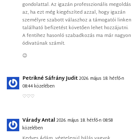
gondolattal. Az igazán professzionális megoldás
az, ha ezt még kiegészíted azzal, hogy igazán
személyre szabott válaszhoz a támogatói linken
található befizetést követően lehet hozzájutni.
A fentihez hasonló szabadkozás ma már nagyon
ódivatúnak számít.
😉
Petrikné Sáfrány Judit
2026. május 18. hétfő-n
08:44 közelében
♡♡♡
Várady Antal
2026. május 18. hétfő-n 08:58
közelében
Kedves Ádám, végtelenül hálás vagyok