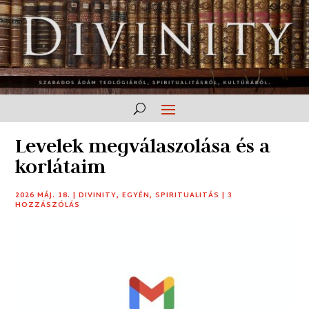
Levelek megválaszolása és a
korlátaim
2026 MÁJ. 18.
|
DIVINITY
,
EGYÉN
,
SPIRITUALITÁS
|
3
HOZZÁSZÓLÁS