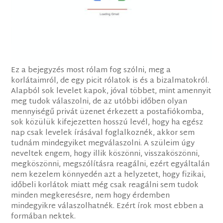
Ez a bejegyzés most rólam fog szólni, meg a
korlátaimról, de egy picit rólatok is és a bizalmatokról.
Alapból sok levelet kapok, jóval többet, mint amennyit
meg tudok válaszolni, de az utóbbi időben olyan
mennyiségű privát üzenet érkezett a postafiókomba,
sok közülük kifejezetten hosszú levél, hogy ha egész
nap csak levelek írásával foglalkoznék, akkor sem
tudnám mindegyiket megválaszolni. A szüleim úgy
neveltek engem, hogy illik köszönni, visszaköszönni,
megköszönni, megszólításra reagálni, ezért egyáltalán
nem kezelem könnyedén azt a helyzetet, hogy fizikai,
időbeli korlátok miatt még csak reagálni sem tudok
minden megkeresésre, nem hogy érdemben
mindegyikre válaszolhatnék. Ezért írok most ebben a
formában nektek.