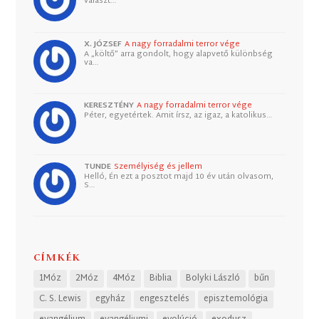
választ…
X. JÓZSEF
A nagy forradalmi terror vége
A „költő” arra gondolt, hogy alapvető különbség
va…
KERESZTÉNY
A nagy forradalmi terror vége
Péter, egyetértek. Amit írsz, az igaz, a katolikus…
TUNDE
Személyiség és jellem
Helló, Én ezt a posztot majd 10 év után olvasom,
S…
CÍMKÉK
1Móz
2Móz
4Móz
Biblia
Bolyki László
bűn
C. S. Lewis
egyház
engesztelés
episztemológia