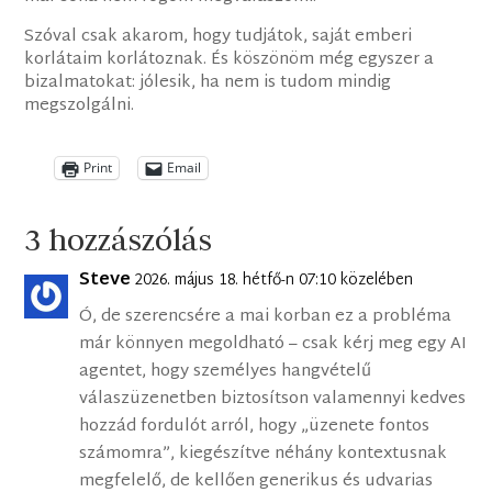
Szóval csak akarom, hogy tudjátok, saját emberi
korlátaim korlátoznak. És köszönöm még egyszer a
bizalmatokat: jólesik, ha nem is tudom mindig
megszolgálni.
Print
Email
3 hozzászólás
Steve
2026. május 18. hétfő-n 07:10 közelében
Ó, de szerencsére a mai korban ez a probléma
már könnyen megoldható – csak kérj meg egy AI
agentet, hogy személyes hangvételű
válaszüzenetben biztosítson valamennyi kedves
hozzád fordulót arról, hogy „üzenete fontos
számomra”, kiegészítve néhány kontextusnak
megfelelő, de kellően generikus és udvarias