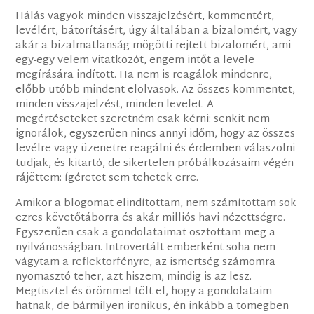
Hálás vagyok minden visszajelzésért, kommentért,
levélért, bátorításért, úgy általában a bizalomért, vagy
akár a bizalmatlanság mögötti rejtett bizalomért, ami
egy-egy velem vitatkozót, engem intőt a levele
megírására indított. Ha nem is reagálok mindenre,
előbb-utóbb mindent elolvasok. Az összes kommentet,
minden visszajelzést, minden levelet. A
megértéseteket szeretném csak kérni: senkit nem
ignorálok, egyszerűen nincs annyi időm, hogy az összes
levélre vagy üzenetre reagálni és érdemben válaszolni
tudjak, és kitartó, de sikertelen próbálkozásaim végén
rájöttem: ígéretet sem tehetek erre.
Amikor a blogomat elindítottam, nem számítottam sok
ezres követőtáborra és akár milliós havi nézettségre.
Egyszerűen csak a gondolataimat osztottam meg a
nyilvánosságban. Introvertált emberként soha nem
vágytam a reflektorfényre, az ismertség számomra
nyomasztó teher, azt hiszem, mindig is az lesz.
Megtisztel és örömmel tölt el, hogy a gondolataim
hatnak, de bármilyen ironikus, én inkább a tömegben