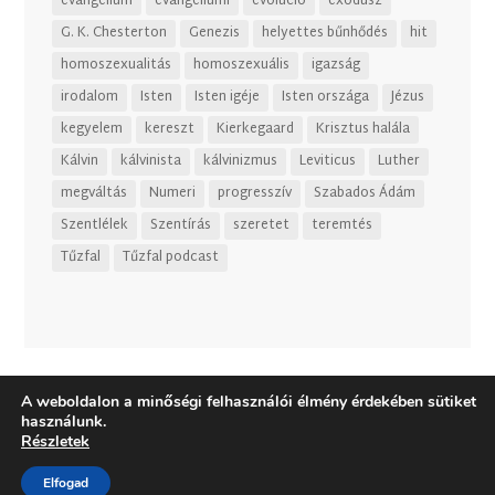
evangélium
evangéliumi
evolúció
exodusz
G. K. Chesterton
Genezis
helyettes bűnhődés
hit
homoszexualitás
homoszexuális
igazság
irodalom
Isten
Isten igéje
Isten országa
Jézus
kegyelem
kereszt
Kierkegaard
Krisztus halála
Kálvin
kálvinista
kálvinizmus
Leviticus
Luther
megváltás
Numeri
progresszív
Szabados Ádám
Szentlélek
Szentírás
szeretet
teremtés
Tűzfal
Tűzfal podcast
A weboldalon a minőségi felhasználói élmény érdekében sütiket
használunk.
Részletek
Elfogad
Dizájn:
Elegant Themes
| Motor:
WordPress