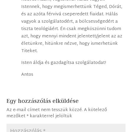
Istennek, hogy megismerhettünk Téged, Dórát,
és az azóta férvivá cseperedett fiaidat. Hálás
vagyok a szolgálatodért, a bölcsességedért a
tiszta teológiáért. Én csak megköszönni tudom
azt, hogy mennyi mindent jelentett/jelent az az
életünkre, hitünkre nézve, hogy ismerhetünk
Titeket.
Isten áldja és gazdagítsa szolgálatodat!
Antos
Egy hozzászólás elküldése
Az e-mail címet nem tesszük közzé.
A kötelező
mezőket
*
karakterrel jelöltük