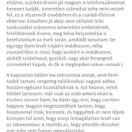
eltűnve, szürkén érzem jól magam. A telefonszámomat
kevesen tudják, ismeretlen számokat soha nem veszek
fel, ez a részemről önvédelem és a családi életünk
védelme. Emailben jó ideje nem vállalok lelki
tanácsadást számomra ismeretlen embereknek,
felelőtlennek érzem, meg béna helyzetekbe is
belefutottam az évek során, amikből tanultam. De
egy-egy ilyen levél írójáért imádkozom, néha
visszatérően is. (Van, hogy azokért is imádkozom,
akiktől szidalmazó, gyalázó, vagy akár fenyegető
üzeneteket kapok, és ők is meglepően sokan vannak.)
A kapcsolati hálóm ma sokszorosa annak, amit fenn
tudok tartani, rengeteg találkozóval vagyok adósa
hozzám egészen közelállóknak is. Azt hiszem, nekik
többel tartozom, már csak az
ordo amoris
okán is.
Közben viszont bánt, ha bárki úgy érzi, hogy cserben
hagyom. Nagyon megtisztelőnek tartom, hogy
bizalommal írtok, kerestek, és higgyétek el: nem lépek
könnyen túl azon, hogy annyi lereagálatlan levél van
az inboxomban. A realitás az, hogy jelentős részüket
már soha nem fogom megválaszolni.