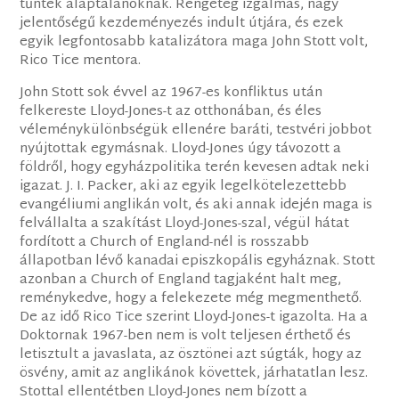
tűntek alaptalanoknak. Rengeteg izgalmas, nagy
jelentőségű kezdeményezés indult útjára, és ezek
egyik legfontosabb katalizátora maga John Stott volt,
Rico Tice mentora.
John Stott sok évvel az 1967-es konfliktus után
felkereste Lloyd-Jones-t az otthonában, és éles
véleménykülönbségük ellenére baráti, testvéri jobbot
nyújtottak egymásnak. Lloyd-Jones úgy távozott a
földről, hogy egyházpolitika terén kevesen adtak neki
igazat. J. I. Packer, aki az egyik legelkötelezettebb
evangéliumi anglikán volt, és aki annak idején maga is
felvállalta a szakítást Lloyd-Jones-szal, végül hátat
fordított a Church of England-nél is rosszabb
állapotban lévő kanadai episzkopális egyháznak. Stott
azonban a Church of England tagjaként halt meg,
reménykedve, hogy a felekezete még megmenthető.
De az idő Rico Tice szerint Lloyd-Jones-t igazolta. Ha a
Doktornak 1967-ben nem is volt teljesen érthető és
letisztult a javaslata, az ösztönei azt súgták, hogy az
ösvény, amit az anglikánok követtek, járhatatlan lesz.
Stottal ellentétben Lloyd-Jones nem bízott a