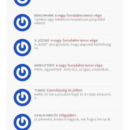
BENCHMARK
A nagy forradalmi terror vége
"amikor egy felekezet hivatalosan püspökké
választ…
X. JÓZSEF
A nagy forradalmi terror vége
A „költő” arra gondolt, hogy alapvető különbség
va…
KERESZTÉNY
A nagy forradalmi terror vége
Péter, egyetértek. Amit írsz, az igaz, a katolikus…
TUNDE
Személyiség és jellem
Helló, Én ezt a posztot majd 10 év után olvasom,
S…
SZALAI MIKLÓS
Erőgyűjtés
Jó pihenést, kiváncsi vagyok, mit fogsz írni az ál…