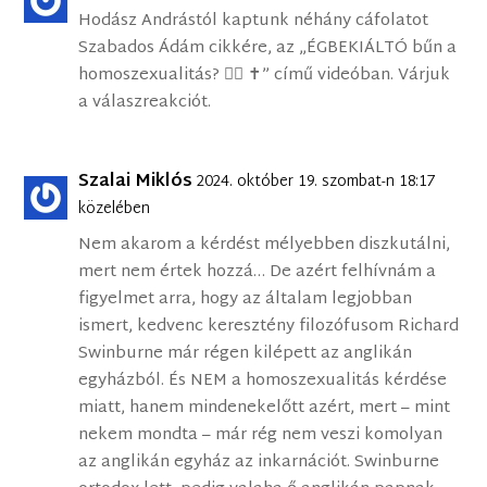
Hodász Andrástól kaptunk néhány cáfolatot
Szabados Ádám cikkére, az „ÉGBEKIÁLTÓ bűn a
homoszexualitás? 🏳‍🌈 ✝” című videóban. Várjuk
a válaszreakciót.
Szalai Miklós
2024. október 19. szombat-n 18:17
közelében
Nem akarom a kérdést mélyebben diszkutálni,
mert nem értek hozzá… De azért felhívnám a
figyelmet arra, hogy az általam legjobban
ismert, kedvenc keresztény filozófusom Richard
Swinburne már régen kilépett az anglikán
egyházból. És NEM a homoszexualitás kérdése
miatt, hanem mindenekelőtt azért, mert – mint
nekem mondta – már rég nem veszi komolyan
az anglikán egyház az inkarnációt. Swinburne