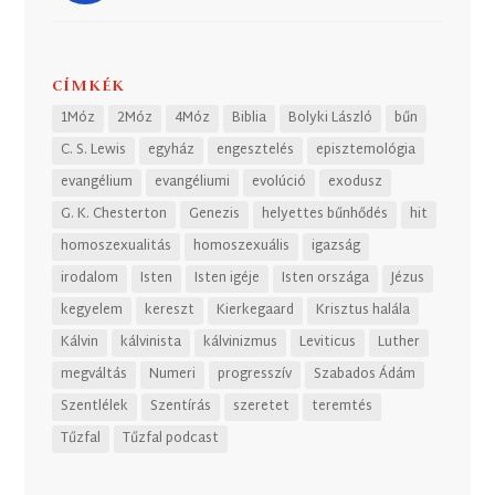
CÍMKÉK
1Móz
2Móz
4Móz
Biblia
Bolyki László
bűn
C. S. Lewis
egyház
engesztelés
episztemológia
evangélium
evangéliumi
evolúció
exodusz
G. K. Chesterton
Genezis
helyettes bűnhődés
hit
homoszexualitás
homoszexuális
igazság
irodalom
Isten
Isten igéje
Isten országa
Jézus
kegyelem
kereszt
Kierkegaard
Krisztus halála
Kálvin
kálvinista
kálvinizmus
Leviticus
Luther
megváltás
Numeri
progresszív
Szabados Ádám
Szentlélek
Szentírás
szeretet
teremtés
Tűzfal
Tűzfal podcast