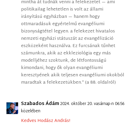
mintha át tudnák venni a felekezetet — ami
politikailag lehetetlen is volt az állami
irányítású egyházban — hanem hogy
ottmaradásuk egyértelmű evangéliumi
bizonyságtétel legyen. a felekezet hivatalos
nemzeti egyházi státuszát az evangélizáció
eszközeként használva. Ez furcsának tűnhet
számunkra, akik az ekkleziológia egy más
modelljéhez szoktunk, de létfontosságú
kimondani, hogy ők olyan evangéliumi
keresztyének akik teljesen evangéliumi okokból
maradtak a felekezetükben.” (a 88. oldalról)
Szabados Ádám
2024. október 20. vasárnap-n 06:56
közelében
Kedves Hodász András!