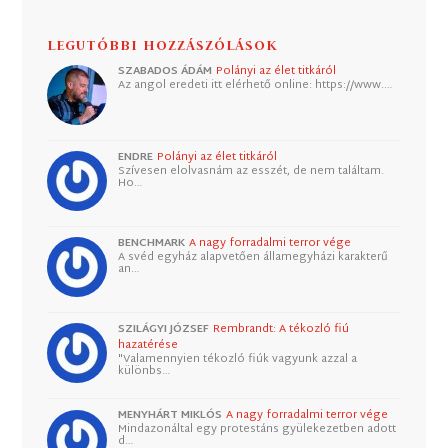
LEGUTÓBBI HOZZÁSZÓLÁSOK
SZABADOS ÁDÁM
Polányi az élet titkáról
Az angol eredeti itt elérhető online: https://www.…
ENDRE
Polányi az élet titkáról
Szívesen elolvasnám az esszét, de nem találtam.
Ho…
BENCHMARK
A nagy forradalmi terror vége
A svéd egyház alapvetően államegyházi karakterű
an…
SZILÁGYI JÓZSEF
Rembrandt: A tékozló fiú
hazatérése
"Valamennyien tékozló fiúk vagyunk azzal a
különbs…
MENYHÁRT MIKLÓS
A nagy forradalmi terror vége
Mindazonáltal egy protestáns gyülekezetben adott
d…