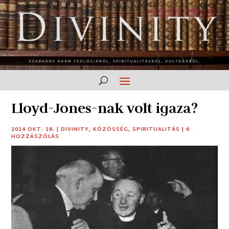
Lloyd-Jones-nak volt igaza?
2024 OKT. 18.
|
DIVINITY
,
KÖZÖSSÉG
,
SPIRITUALITÁS
|
6
HOZZÁSZÓLÁS