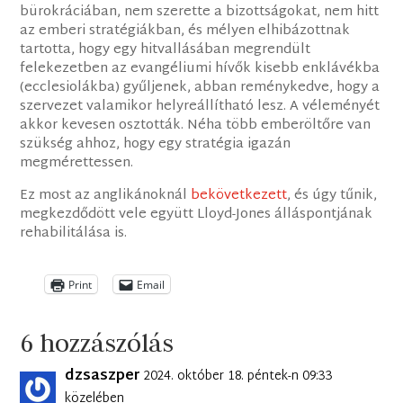
bürokráciában, nem szerette a bizottságokat, nem hitt
az emberi stratégiákban, és mélyen elhibázottnak
tartotta, hogy egy hitvallásában megrendült
felekezetben az evangéliumi hívők kisebb enklávékba
(ecclesiolákba) gyűljenek, abban reménykedve, hogy a
szervezet valamikor helyreállítható lesz. A véleményét
akkor kevesen osztották. Néha több emberöltőre van
szükség ahhoz, hogy egy stratégia igazán
megmérettessen.
Ez most az anglikánoknál
bekövetkezett
, és úgy tűnik,
megkezdődött vele együtt Lloyd-Jones álláspontjának
rehabilitálása is.
Print
Email
6 hozzászólás
dzsaszper
2024. október 18. péntek-n 09:33
közelében