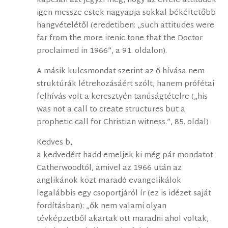
kapcsán azt jegyzi meg, hogy az efféle attitűdök
igen messze estek nagyapja sokkal békéltetőbb
hangvételétől (eredetiben: „such attitudes were
far from the more irenic tone that the Doctor
proclaimed in 1966”, a 91. oldalon).
A másik kulcsmondat szerint az ő hívása nem
struktúrák létrehozásáért szólt, hanem prófétai
felhívás volt a keresztyén tanúságtételre („his
was not a call to create structures but a
prophetic call for Christian witness.”, 85. oldal)
Kedves b,
a kedvedért hadd emeljek ki még pár mondatot
Catherwoodtól, amivel az 1966 után az
anglikánok közt maradó evangelikálok
legalábbis egy csoportjáról ír (ez is idézet saját
fordításban): „ők nem valami olyan
tévképzetből akartak ott maradni ahol voltak,