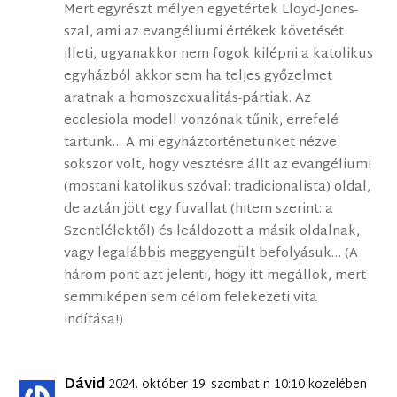
Mert egyrészt mélyen egyetértek Lloyd-Jones-
szal, ami az evangéliumi értékek követését
illeti, ugyanakkor nem fogok kilépni a katolikus
egyházból akkor sem ha teljes győzelmet
aratnak a homoszexualitás-pártiak. Az
ecclesiola modell vonzónak tűnik, errefelé
tartunk… A mi egyháztörténetünket nézve
sokszor volt, hogy vesztésre állt az evangéliumi
(mostani katolikus szóval: tradicionalista) oldal,
de aztán jött egy fuvallat (hitem szerint: a
Szentlélektől) és leáldozott a másik oldalnak,
vagy legalábbis meggyengült befolyásuk… (A
három pont azt jelenti, hogy itt megállok, mert
semmiképen sem célom felekezeti vita
indítása!)
Dávid
2024. október 19. szombat-n 10:10 közelében