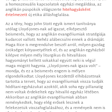
a homoszexuális kapcsolatok egyházi megáldása, az
anglikán püspökök világszerte
hitehagyásként
értelmezett
új etika állásfoglalása.
Az a tény, hogy John Stott egyik ismert tanítványa
utólag Lloyd-Jones-nak ad igazat, elképesztő
beismerés, hogy az anglikán evangéliumiak stratégiája
kudarcot vallott. Nehéz alábecsülni ennek a drámáját.
Maga Rice is megrendülve beszél arról, milyen gazdag
örökséget kótyavetyéltek el, és az anglikán egyházból
kilépve milyen mély liturgikus és hitvallásos
hagyományt kellett sokakkal együtt neki is végül
maga mögött hagynia. „Lloyd-Jones-nak igaza volt” –
mondja, és ez a beismerés engem is mélyen
elgondolkodtat. Lloyd-Jones kezdettől elhibázottnak
tartotta a tervet, hogy az evangéliumiak vissza tudják
hódítani egyházukat azoktól, akik soha egy pillanatig
nem voltak érdekeltek egy hitvalló egyház létében.
Akkoriban az anglikán evangéliumiak abban
reménykedtek, hogy elég erősek lesznek a
felekezetük visszafoglalásához, és a reményeik nem is