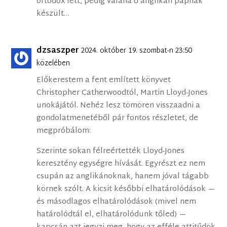
ortodox lett, pedig valaha ő anglikán papnak
készült…
dzsaszper
2024. október 19. szombat-n 23:50
közelében
Előkerestem a fent említett könyvet
Christopher Catherwoodtól, Martin Lloyd-Jones
unokájától. Nehéz lesz tömören visszaadni a
gondolatmenetéből pár fontos részletet, de
megpróbálom:
Szerinte sokan félreértették Lloyd-Jones
keresztény egységre hívását. Egyrészt ez nem
csupán az anglikánoknak, hanem jóval tágabb
körnek szólt. A kicsit későbbi elhatárolódások —
és másodlagos elhatárolódások (mivel nem
határolódtál el, elhatárolódunk tőled) —