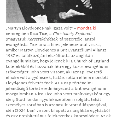
„Martyn Lloyd-Jones-nak igaza volt” –
mondta ki
nemrégiben Rico Tice, a
Christianity Explored
(magyarul:
Keresztkérdések
) társszerzője, angol
evangélista. Tice arra a híres jelenetre utal vissza,
amikor Martyn Lloyd-Jones a Brit Evangéliumi Aliansz
1967-es találkozóján felszólította az anglikán
evangéliumiakat, hogy jöjjenek ki a Church of England
kötelékéből és hozzanak létre egy közös evangéliumi
szövetséget, John Stott viszont, aki aznap levezető
elnöke volt a gyűlésnek, határozottan ellene mondott
Lloyd-Jones felvetésének. Az a nap történelmi
jelentőségű törést eredményezett a brit evangéliumi
mozgalomban. Rico Tice John Stott tanítványaként egy
ideig Stott londoni gyülekezetében szolgált, tehát
személyes sorsában is azonosult Stott álláspontjával,
idén (2024-ben) viszont kilépett az anglikán egyházból
és egy presbiteriánus felekezethez kapcsolódott. Az ok