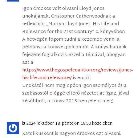
Igen érdekes volt olvasni Lloyd-Jones
unokájának, Cristopher Catherwoodnak a
reflexióját „Martyn Lloyd-Jones: His Life and
Relevance for the 21st Century” c. könyvében.
A hétvégén fogom tudni a kezembe venni a
példányt a könyvespolcomról. A könyv hatodik
fejezete foglalkozik ezzel a témával, ahogyan
azt a
https://www.thegospelcoalition.org/reviews/jones-
his-life-and-relevance/
is említi.
Unokától nem meglepően igen személyes és a
szokásostól eléggé eltérő nézetet at (igaz, jóval
későbbről, a könyv 2015-ben jelent meg).
b
2024. október 18. péntek-n 18:50 közelében
Katolikusként is nagyon érdekes ezt olvasni.