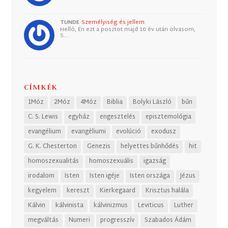
TUNDE
Személyiség és jellem
Helló, Én ezt a posztot majd 10 év után olvasom,
S…
CÍMKÉK
1Móz
2Móz
4Móz
Biblia
Bolyki László
bűn
C. S. Lewis
egyház
engesztelés
episztemológia
evangélium
evangéliumi
evolúció
exodusz
G. K. Chesterton
Genezis
helyettes bűnhődés
hit
homoszexualitás
homoszexuális
igazság
irodalom
Isten
Isten igéje
Isten országa
Jézus
kegyelem
kereszt
Kierkegaard
Krisztus halála
Kálvin
kálvinista
kálvinizmus
Leviticus
Luther
megváltás
Numeri
progresszív
Szabados Ádám