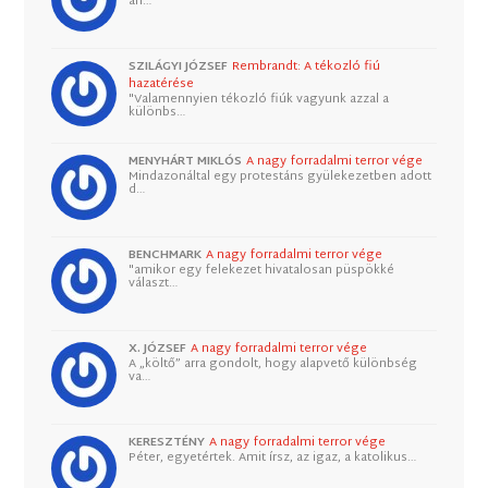
an…
SZILÁGYI JÓZSEF
Rembrandt: A tékozló fiú
hazatérése
"Valamennyien tékozló fiúk vagyunk azzal a
különbs…
MENYHÁRT MIKLÓS
A nagy forradalmi terror vége
Mindazonáltal egy protestáns gyülekezetben adott
d…
BENCHMARK
A nagy forradalmi terror vége
"amikor egy felekezet hivatalosan püspökké
választ…
X. JÓZSEF
A nagy forradalmi terror vége
A „költő” arra gondolt, hogy alapvető különbség
va…
KERESZTÉNY
A nagy forradalmi terror vége
Péter, egyetértek. Amit írsz, az igaz, a katolikus…