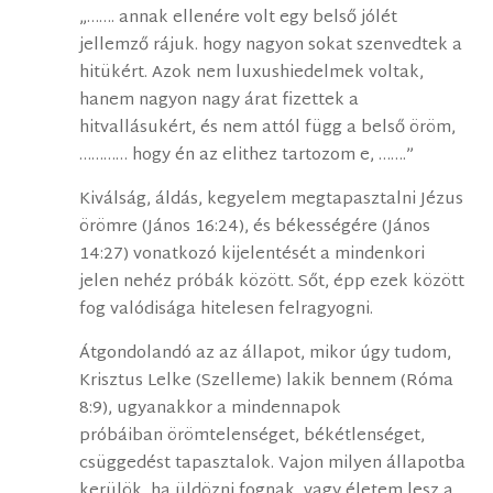
„……. annak ellenére volt egy belső jólét
jellemző rájuk. hogy nagyon sokat szenvedtek a
hitükért. Azok nem luxushiedelmek voltak,
hanem nagyon nagy árat fizettek a
hitvallásukért, és nem attól függ a belső öröm,
………… hogy én az elithez tartozom e, …….”
Kiválság, áldás, kegyelem megtapasztalni Jézus
örömre (János 16:24), és békességére (János
14:27) vonatkozó kijelentését a mindenkori
jelen nehéz próbák között. Sőt, épp ezek között
fog valódisága hitelesen felragyogni.
Átgondolandó az az állapot, mikor úgy tudom,
Krisztus Lelke (Szelleme) lakik bennem (Róma
8:9), ugyanakkor a mindennapok
próbáiban örömtelenséget, békétlenséget,
csüggedést tapasztalok. Vajon milyen állapotba
kerülök, ha üldözni fognak, vagy életem lesz a