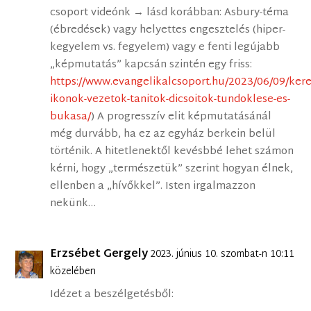
csoport videónk → lásd korábban: Asbury-téma
(ébredések) vagy helyettes engesztelés (hiper-
kegyelem vs. fegyelem) vagy e fenti legújabb
„képmutatás” kapcsán szintén egy friss:
https://www.evangelikalcsoport.hu/2023/06/09/kere
ikonok-vezetok-tanitok-dicsoitok-tundoklese-es-
bukasa/
) A progresszív elit képmutatásánál
még durvább, ha ez az egyház berkein belül
történik. A hitetlenektől kevésbbé lehet számon
kérni, hogy „természetük” szerint hogyan élnek,
ellenben a „hívőkkel”. Isten irgalmazzon
nekünk…
Erzsébet Gergely
2023. június 10. szombat-n 10:11
közelében
Idézet a beszélgetésből: