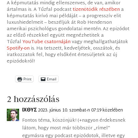
A képmutatás mindig ellenszenves, de van, amikor
ártalmas is. A Tűzfal podcast
tizenötödik részében
a
képmutatás kirívó mai példáját – a progresszív elit
luxushiedelmeit – beszéljük át Rob Henderson
amerikai pszichológus gondolatai mentén. Az epizódot
az előző részekkel együtt megnézhetitek a
Tűzfal
YouTube csatornáján
vagy meghallgathatjátok
Spotify-on
is. Ha tetszett, kedveljétek, osszátok, és
iratkozzatok fel, hogy elsőként értesüljetek az új
epizódokról!
Print
Email
2 hozzászólás
ΙΧΘΥΣ
2023. június 10. szombat-n 07:19 közelében
Fontos téma, köszönjük! (+nagyon érdekesnek
látom, hogy most már többször „rímel”
egymásra egy podcast epizódotok, illetve egy