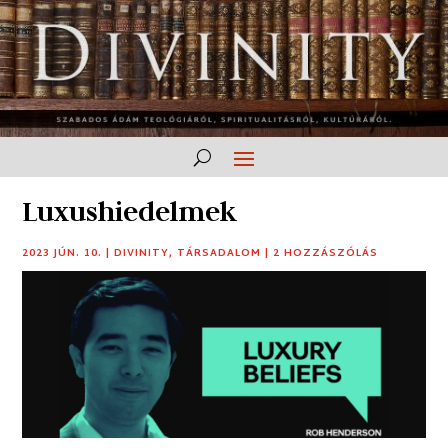
Luxushiedelmek
2023 JÚN. 10.
|
DIVINITY
,
TÁRSADALOM
|
2 HOZZÁSZÓLÁS