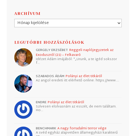
ARCHÍVUM
Archívum
LEGUTÓBBI HOZZÁSZÓLÁSOK
GERGELY ERZSÉBET
Reggeli naplójegyzetek az
Exoduszról (21) – Felkavaró
Idézet Ádám imájából: "„Urunk, a te igéd sokszor
f…
SZABADOS ÁDÁM
Polányi az élet titkáról
Az angol eredeti itt elérhető online: https://www.…
ENDRE
Polányi az élet titkáról
Szívesen elolvasnám az esszét, de nem találtam.
Ho…
BENCHMARK
A nagy forradalmi terror vége
A svéd egyház alapvetően államegyházi karakterű