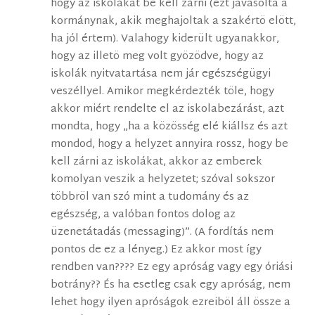
hogy az iskolákat be kell zárni (ezt javasolta a
kormánynak, akik meghajoltak a szakértö elött,
ha jól értem). Valahogy kiderült ugyanakkor,
hogy az illetö meg volt gyözödve, hogy az
iskolák nyitvatartása nem jár egészségügyi
veszéllyel. Amikor megkérdezték töle, hogy
akkor miért rendelte el az iskolabezárást, azt
mondta, hogy „ha a közösség elé kiállsz és azt
mondod, hogy a helyzet annyira rossz, hogy be
kell zárni az iskolákat, akkor az emberek
komolyan veszik a helyzetet; szóval sokszor
többröl van szó mint a tudomány és az
egészség, a valóban fontos dolog az
üzenetátadás (messaging)”. (A fordítás nem
pontos de ez a lényeg.) Ez akkor most így
rendben van???? Ez egy apróság vagy egy óriási
botrány?? És ha esetleg csak egy apróság, nem
lehet hogy ilyen apróságok ezreiböl áll össze a