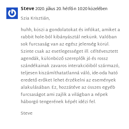
Steve
2020. július 20. hétfő-n 10:20 közelében
Szia Krisztián,
huhh, köszi a gondolatokat és infókat, amiket a
rabbit hole-ból kibányásztál nekünk. Valóban
sok furcsaság van az egész jelenség körül.
Szinte csak az esetlegességet ill. céltévesztett
agendák, különböző szereplők jó és rossz
szándékainak zavaros interakcióiból származó,
teljesen kiszámíthatatlanná váló, ide-oda ható
eredető erőket lehet érzékelni az események
alakulásában. Ez, hozzátéve az összes egyéb
furcsaságot ami zajlik a világban a népek
háborgó tengerének képét idézi fel.
Steve