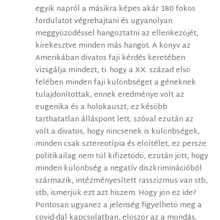
egyik napról a másikra képes akár 180 fokos
fordulatot végrehajtani és ugyanolyan
meggyözödéssel hangoztatni az ellenkezöjét,
kirekesztve minden más hangot. A könyv az
Amerikában divatos faji kérdés keretében
vizsgálja mindezt, ti. hogy a XX. század elsö
felében minden faji különbséget a géneknek
tulajdonítottak, ennek eredménye volt az
eugenika és a holokauszt, ez késöbb
tarthatatlan álláspont lett, szóval ezután az
volt a divatos, hogy nincsenek is különbségek,
minden csak sztereotípia és elöítélet, ez persze
politikailag nem túl kifizetödö, ezután jött, hogy
minden különbség a negatív diszkriminációból
származik, intézményesített rasszizmus van stb,
stb, ismerjük ezt azt hiszem. Hogy jön ez ide?
Pontosan ugyanez a jelenség figyelhetö meg a
covid-dal kapcsolatban, elöször az a mondás,