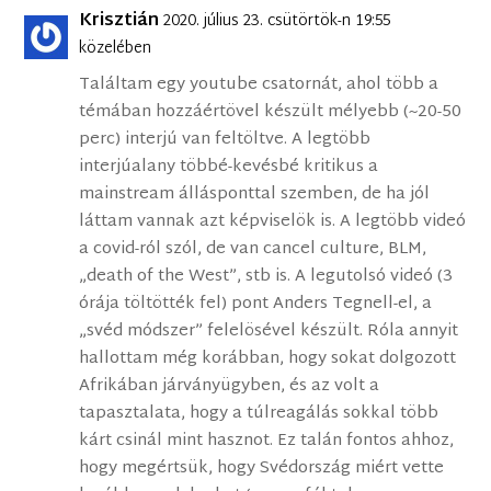
Krisztián
2020. július 23. csütörtök-n 19:55
közelében
Találtam egy youtube csatornát, ahol több a
témában hozzáértövel készült mélyebb (~20-50
perc) interjú van feltöltve. A legtöbb
interjúalany többé-kevésbé kritikus a
mainstream állásponttal szemben, de ha jól
láttam vannak azt képviselök is. A legtöbb videó
a covid-ról szól, de van cancel culture, BLM,
„death of the West”, stb is. A legutolsó videó (3
órája töltötték fel) pont Anders Tegnell-el, a
„svéd módszer” felelösével készült. Róla annyit
hallottam még korábban, hogy sokat dolgozott
Afrikában járványügyben, és az volt a
tapasztalata, hogy a túlreagálás sokkal több
kárt csinál mint hasznot. Ez talán fontos ahhoz,
hogy megértsük, hogy Svédország miért vette