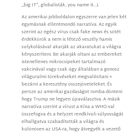
„big IT”, globalisták, you name it…).
Az amerikai jobboldalon egyszerre van jelen két
egymásnak ellentmondó narratíva. Az egyik
szerint az egész vírus csak fake news és sötét
érdekkörök a nem is létező veszély hamis
sulykolásával akarják az akaratukat a világra
kényszeríteni. Be akarják oltani az embereket
istenellenes mikrocsipeket tartalmazó
vakcinával vagy csak úgy általában a gonosz
világuralmi törekvéseket megvalósítani +
bezárni a keresztény összejöveteleket. És
persze az amerikai gazdaságot romba-dönteni
hogy Trump ne legyen újraválasztva. A másik
narratíva szerint a vírust a Kína a WHO-val
összefogva és a helyzet rendkívüli súlyosságát
elhallgatva szabadították a világra és
különösen az USA-ra, hogy átvegyék a vezető