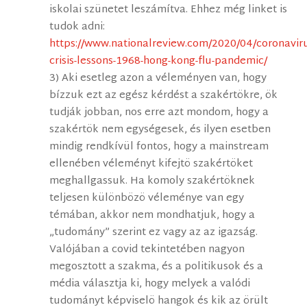
iskolai szünetet leszámítva. Ehhez még linket is
tudok adni:
https://www.nationalreview.com/2020/04/coronavir
crisis-lessons-1968-hong-kong-flu-pandemic/
3) Aki esetleg azon a véleményen van, hogy
bízzuk ezt az egész kérdést a szakértökre, ök
tudják jobban, nos erre azt mondom, hogy a
szakértök nem egységesek, és ilyen esetben
mindig rendkívül fontos, hogy a mainstream
ellenében véleményt kifejtö szakértöket
meghallgassuk. Ha komoly szakértöknek
teljesen különbözö véleménye van egy
témában, akkor nem mondhatjuk, hogy a
„tudomány” szerint ez vagy az az igazság.
Valójában a covid tekintetében nagyon
megosztott a szakma, és a politikusok és a
média választja ki, hogy melyek a valódi
tudományt képviselö hangok és kik az örült