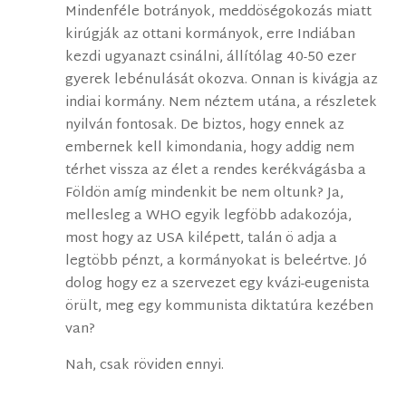
Mindenféle botrányok, meddöségokozás miatt
kirúgják az ottani kormányok, erre Indiában
kezdi ugyanazt csinálni, állítólag 40-50 ezer
gyerek lebénulását okozva. Onnan is kivágja az
indiai kormány. Nem néztem utána, a részletek
nyilván fontosak. De biztos, hogy ennek az
embernek kell kimondania, hogy addig nem
térhet vissza az élet a rendes kerékvágásba a
Földön amíg mindenkit be nem oltunk? Ja,
mellesleg a WHO egyik legföbb adakozója,
most hogy az USA kilépett, talán ö adja a
legtöbb pénzt, a kormányokat is beleértve. Jó
dolog hogy ez a szervezet egy kvázi-eugenista
örült, meg egy kommunista diktatúra kezében
van?
Nah, csak röviden ennyi.