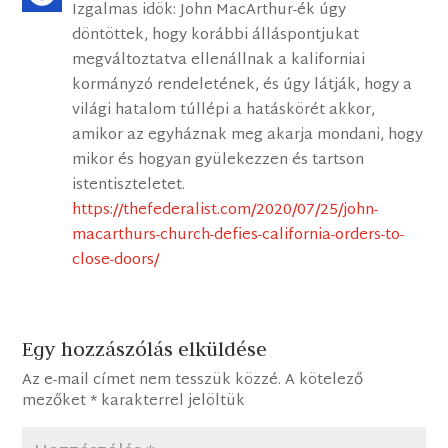
Izgalmas idök: John MacArthur-ék úgy
döntöttek, hogy korábbi álláspontjukat
megváltoztatva ellenállnak a kaliforniai
kormányzó rendeletének, és úgy látják, hogy a
világi hatalom túllépi a hatáskörét akkor,
amikor az egyháznak meg akarja mondani, hogy
mikor és hogyan gyülekezzen és tartson
istentiszteletet.
https://thefederalist.com/2020/07/25/john-
macarthurs-church-defies-california-orders-to-
close-doors/
Egy hozzászólás elküldése
Az e-mail címet nem tesszük közzé.
A kötelező
mezőket
*
karakterrel jelöltük