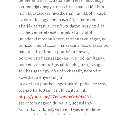
belöle és a kórházakban nem lesz, most hogy
azt mondják hogy a maszk használ, valójában
nem kutatásokra hivatkoznak (amikböl inkább
az derül ki hogy nem használ), hanem fenn
akarják tartani a veszély-tudatot, hogy ez által
is a helyes viselkedést érjék el a nyájtól
(mindenki mosson kezet, tartson távolságot, ne
bulizzon, ne utazzon, ha vakcina lesz oltassa be
magát, stb). Ebböl a pontból a lényeg:
benevolens hazugságokkal rutinból ámítanak
minket, viszont mégis jobb dolog az igazság, a
sok hazugás egy idö után visszaüt, nem várt
következményekkel jár.
8) Az elözö ponthoz egy konkrét példa, ez friss,
tegnap hallottam, és ehhez itt a link:
https://youtu.be/O7edweVmOHs?t=234
,
szerintem nagyon durva: a Queensland-
Australia-i valamilyen fö-eü-fejes elrendelte,