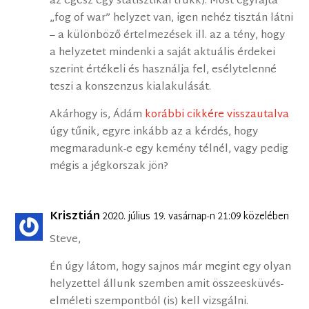
az egész egy statisztikai trükk). Most egyfajta
„fog of war” helyzet van, igen nehéz tisztán látni
– a különböző értelmezések ill. az a tény, hogy
a helyzetet mindenki a saját aktuális érdekei
szerint értékeli és használja fel, esélytelenné
teszi a konszenzus kialakulását.
Akárhogy is, Ádám
korábbi cikkére visszautalva
úgy tűnik, egyre inkább az a kérdés, hogy
megmaradunk-e egy kemény télnél, vagy pedig
mégis a jégkorszak jön?
Krisztián
2020. július 19. vasárnap-n 21:09 közelében
Steve,
Én úgy látom, hogy sajnos már megint egy olyan
helyzettel állunk szemben amit összeesküvés-
elméleti szempontból (is) kell vizsgálni.