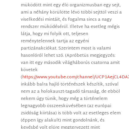
müködött mint egy élö organizmusban egy sejt,
ami a néhány körülötte lévö többi sejttöl veszi a
viselkedési mintáit, és fogalma sincs a nagy
rendszer müködéséröl. Illetve ha esetleg mégis
látja, hogy mi folyik ott, teljesen
reménytelennek tartja az egyéni
partizánakciókat. Szerintem most is valami
hasonlóról lehet szó. (Apróbetüs megjegyzés:
van itt egy második világháborús csatorna amit
követek
(
https://www.youtube.com/channel/UCP1AejCL4D
inkább balra hajló történészek készítik, szóval
nem az a holokauszt-tagadó társaság, de ebböl
nekem úgy tünik, hogy még a történelem
legnagyobb összeesküvésében (az európai
zsidóság kiirtása) is több volt az esetleges elem
(éppen így alakult) mint gondolnánk, és
kevésbé volt elöre megtervezett mint