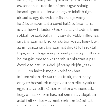
hazugságokkal próbálják a helyes viselkedésre
ösztönözni a tudatlan népet. Ugye sokáig
hasonlítgattuk, illetve ez egyre inkább újra
aktuális, egy durvább influenza járvány
halálozási számait a covid halálozással, arra
jutva, hogy tulajdonképpen a covid számok nem
sokkal rosszabbak, mint egy durvább influenza-
járvány számai. Erre valaki benyögte, hogy btw,
az influenza-járvány számait direkt fel szokták
fújni, azért, hogy a nép komolyan vegye, oltassa
be magát, mosson kezet stb. Konkrétan a pár
évvel ezelötti USA-beli járvány idején „csak”
15000-en haltak meg a kórházakban
influenzában, de 60000-et írtak, mert hogy
ennyire becsülték meg az otthon elhunytakkal
együtt a valódi számot. Amikor azt mondták,
hogy a maszk nem használ semmit, valójában
attól féltek, hogy az emberek bevásárolnak