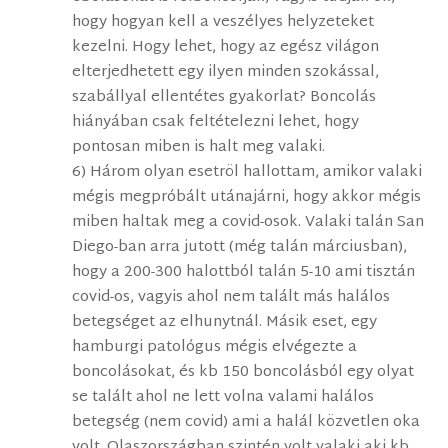
hogy hogyan kell a veszélyes helyzeteket
kezelni. Hogy lehet, hogy az egész világon
elterjedhetett egy ilyen minden szokással,
szabállyal ellentétes gyakorlat? Boncolás
hiányában csak feltételezni lehet, hogy
pontosan miben is halt meg valaki.
6) Három olyan esetröl hallottam, amikor valaki
mégis megpróbált utánajárni, hogy akkor mégis
miben haltak meg a covid-osok. Valaki talán San
Diego-ban arra jutott (még talán márciusban),
hogy a 200-300 halottból talán 5-10 ami tisztán
covid-os, vagyis ahol nem talált más halálos
betegséget az elhunytnál. Másik eset, egy
hamburgi patológus mégis elvégezte a
boncolásokat, és kb 150 boncolásból egy olyat
se talált ahol ne lett volna valami halálos
betegség (nem covid) ami a halál közvetlen oka
volt. Olaszországban szintén volt valaki aki kb