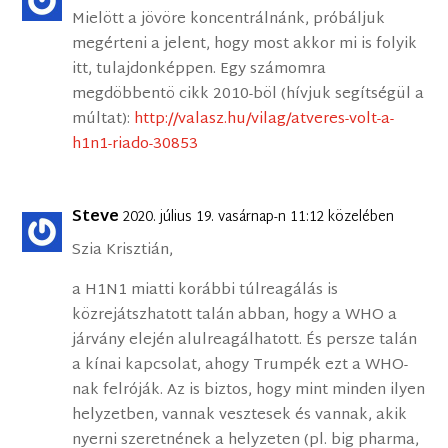
Mielött a jövöre koncentrálnánk, próbáljuk
megérteni a jelent, hogy most akkor mi is folyik
itt, tulajdonképpen. Egy számomra
megdöbbentö cikk 2010-böl (hívjuk segítségül a
múltat):
http://valasz.hu/vilag/atveres-volt-a-
h1n1-riado-30853
Steve
2020. július 19. vasárnap-n 11:12 közelében
Szia Krisztián,
a H1N1 miatti korábbi túlreagálás is
közrejátszhatott talán abban, hogy a WHO a
járvány elején alulreagálhatott. És persze talán
a kínai kapcsolat, ahogy Trumpék ezt a WHO-
nak felróják. Az is biztos, hogy mint minden ilyen
helyzetben, vannak vesztesek és vannak, akik
nyerni szeretnének a helyzeten (pl. big pharma,