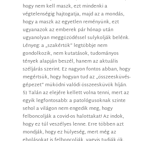
hogy nem kell maszk, ezt mindenki a
végtelenségig hajtogatja, majd az a mondás,
hogy a maszk az egyetlen reményünk, ezt
ugyanazok az emberek pár hónap után
ugyanolyan meggözödéssel sulykolják belénk.
Lényeg: a „szakértök” legtöbbje nem
gondolkozik, nem kutatások, tudományos
tények alapján beszél, hanem az aktuális
széljárás szerint. Ez nagyon fontos abban, hogy
megértsük, hogy hogyan tud az „összeesküvés-
gépezet” müködni valódi összeesküvök híján.
5) Talán az elejére kellett volna tenni, mert az
egyik legfontosabb: a patológusoknak szinte
sehol a világon nem engedik meg, hogy
felboncolják a covid-os halottakat! Az indok,
hogy ez túl veszélyes lenne. Erre többen azt
mondják, hogy ez hülyeség, mert még az
ebolásokat is felboncolják, vagyis tudják ök,