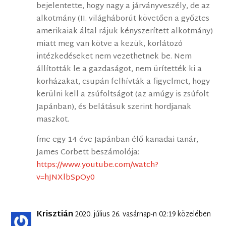
bejelentette, hogy nagy a járványveszély, de az
alkotmány (II. világháborút követően a győztes
amerikaiak által rájuk kényszerített alkotmány)
miatt meg van kötve a kezük, korlátozó
intézkedéseket nem vezethetnek be. Nem
állították le a gazdaságot, nem ürítették ki a
korházakat, csupán felhívták a figyelmet, hogy
kerülni kell a zsúfoltságot (az amúgy is zsúfolt
Japánban), és belátásuk szerint hordjanak
maszkot.
Íme egy 14 éve Japánban élő kanadai tanár,
James Corbett beszámolója:
https://www.youtube.com/watch?
v=hJNXlbSpOy0
Krisztián
2020. július 26. vasárnap-n 02:19 közelében