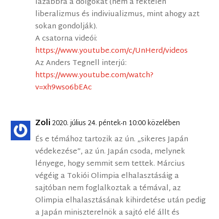
lazábbra a dolgokat (nem a féktelen
liberalizmus és indiviualizmus, mint ahogy azt
sokan gondolják).
A csatorna videói:
https://www.youtube.com/c/UnHerd/videos
Az Anders Tegnell interjú:
https://www.youtube.com/watch?
v=xh9wso6bEAc
Zoli
2020. július 24. péntek-n 10:00 közelében
És e témához tartozik az ún. „sikeres Japán
védekezése”, az ún. Japán csoda, melynek
lényege, hogy semmit sem tettek. Március
végéig a Tokiói Olimpia elhalasztásáig a
sajtóban nem foglalkoztak a témával, az
Olimpia elhalasztásának kihirdetése után pedig
a Japán miniszterelnök a sajtó elé állt és