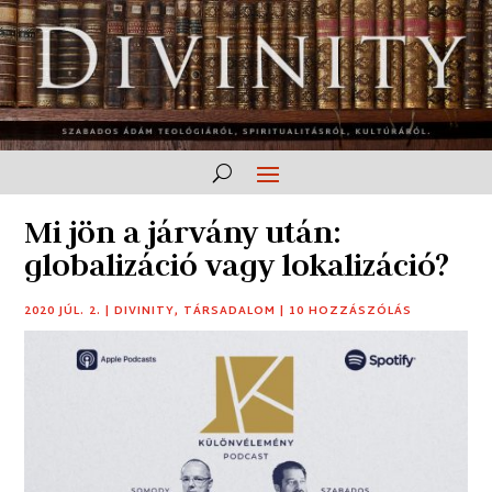
Mi jön a járvány után:
globalizáció vagy lokalizáció?
2020 JÚL. 2.
|
DIVINITY
,
TÁRSADALOM
|
10 HOZZÁSZÓLÁS