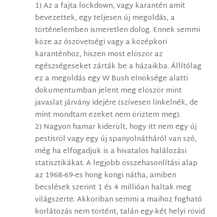
1) Az a fajta lockdown, vagy karantén amit
bevezettek, egy teljesen új megoldás, a
történelemben ismeretlen dolog. Ennek semmi
köze az ószövetségi vagy a középkori
karanténhoz, hiszen most elöször az
egészségeseket zárták be a házaikba. Állítólag
ez a megoldás egy W Bush elnöksége alatti
dokumentumban jelent meg elöször mint
javaslat járvány idejére (szívesen linkelnék, de
mint mondtam ezeket nem öriztem meg).
2) Nagyon hamar kiderült, hogy itt nem egy új
pestisröl vagy egy új spanyolnátháról van szó,
még ha elfogadjuk is a hivatalos halálozási
statisztikákat. A legjobb összehasonlítási alap
az 1968-69-es hong kongi nátha, amiben
becslések szerint 1 és 4 millióan haltak meg
világszerte. Akkoriban semmi a maihoz fogható
korlátozás nem történt, talán egy-két helyi rövid