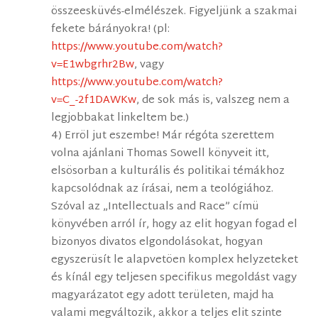
összeesküvés-elmélészek. Figyeljünk a szakmai
fekete bárányokra! (pl:
https://www.youtube.com/watch?
v=E1wbgrhr2Bw
, vagy
https://www.youtube.com/watch?
v=C_-2f1DAWKw
, de sok más is, valszeg nem a
legjobbakat linkeltem be.)
4) Erröl jut eszembe! Már régóta szerettem
volna ajánlani Thomas Sowell könyveit itt,
elsösorban a kulturális és politikai témákhoz
kapcsolódnak az írásai, nem a teológiához.
Szóval az „Intellectuals and Race” címü
könyvében arról ír, hogy az elit hogyan fogad el
bizonyos divatos elgondolásokat, hogyan
egyszerüsít le alapvetöen komplex helyzeteket
és kínál egy teljesen specifikus megoldást vagy
magyarázatot egy adott területen, majd ha
valami megváltozik, akkor a teljes elit szinte