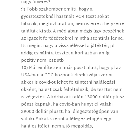
nagy átverés?
9) Több szakember említi, hogy a
gyorsteszteknél használt PCR teszt sokat
hibázik, megbízhatatlan, nem is erre a helyzetre
találták ki stb. A médiában mégis úgy beszélnek
az igazolt fertözöttekröl mintha szentírás lenne.
Itt megint nagy a visszaéléssel a játéktér, pl
addig csinálni a tesztet a kórházban amíg
pozitív nem lesz stb.
10) Már említettem más poszt alatt, hogy pl az
USA-ban a CDC központi direktívája szerint
akkor is covid-ot lehet feltüntetni halálozási
okként, ha ezt csak feltételezik, de tesztet nem
is végeztek. A kórházak talán 13000 dollár plusz
pénzt kapnak, ha covid-ban hunyt el valaki.
39000 dollár pluszt, ha lélegeztetögépen van
valaki. Sokak szerint a lélegeztetögép egy
halálos ítélet, nem a jó megoldás,