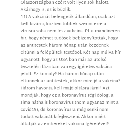
Olaszországban ezért volt ilyen sok halott.
Akárhogy is, ez is büzlik.
11) A vakcinát belengetik állandóan, csak azt
kell kivárni, közben többek szerint erre a
vírusra soha nem lesz vakcina. Pl. a mandineren
hír, hogy német tudósok bebizonyították, hogy
az antitestek három hónap után kezdenek
eltünni a felépültek testéböl. Két nap múlva hír
ugyanott, hogy az USA-ban már az utolsó
tesztelési fázisban van egy ígéretes vakcina
jelölt. Ez komoly? Ha három hónap után
eltünnek az antitestek, akkor mire jó a vakcina?
Három havonta kell majd oltásra járni? Azt
mondják, hogy ez a koronavírus régi dolog, a
sima nátha is koronavírus (nem ugyanaz mint a
covid19), de koronavírusra még senki nem
tudott vakcinát kifejleszteni. Akkor miért
áltatják az embereket vakcina ígéretével?