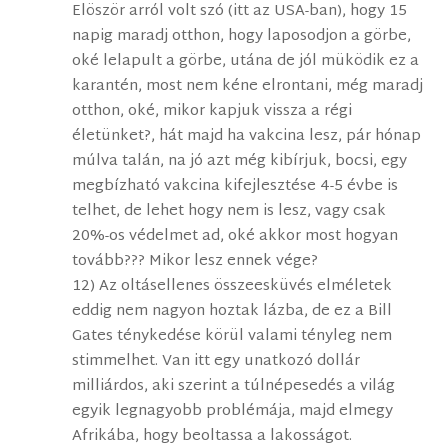
Elöször arról volt szó (itt az USA-ban), hogy 15
napig maradj otthon, hogy laposodjon a görbe,
oké lelapult a görbe, utána de jól müködik ez a
karantén, most nem kéne elrontani, még maradj
otthon, oké, mikor kapjuk vissza a régi
életünket?, hát majd ha vakcina lesz, pár hónap
múlva talán, na jó azt még kibírjuk, bocsi, egy
megbízható vakcina kifejlesztése 4-5 évbe is
telhet, de lehet hogy nem is lesz, vagy csak
20%-os védelmet ad, oké akkor most hogyan
tovább??? Mikor lesz ennek vége?
12) Az oltásellenes összeesküvés elméletek
eddig nem nagyon hoztak lázba, de ez a Bill
Gates ténykedése körül valami tényleg nem
stimmelhet. Van itt egy unatkozó dollár
milliárdos, aki szerint a túlnépesedés a világ
egyik legnagyobb problémája, majd elmegy
Afrikába, hogy beoltassa a lakosságot.