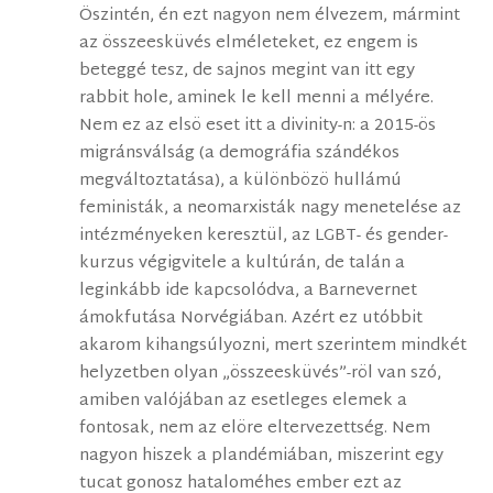
Öszintén, én ezt nagyon nem élvezem, mármint
az összeesküvés elméleteket, ez engem is
beteggé tesz, de sajnos megint van itt egy
rabbit hole, aminek le kell menni a mélyére.
Nem ez az elsö eset itt a divinity-n: a 2015-ös
migránsválság (a demográfia szándékos
megváltoztatása), a különbözö hullámú
feministák, a neomarxisták nagy menetelése az
intézményeken keresztül, az LGBT- és gender-
kurzus végigvitele a kultúrán, de talán a
leginkább ide kapcsolódva, a Barnevernet
ámokfutása Norvégiában. Azért ez utóbbit
akarom kihangsúlyozni, mert szerintem mindkét
helyzetben olyan „összeesküvés”-röl van szó,
amiben valójában az esetleges elemek a
fontosak, nem az elöre eltervezettség. Nem
nagyon hiszek a plandémiában, miszerint egy
tucat gonosz hataloméhes ember ezt az