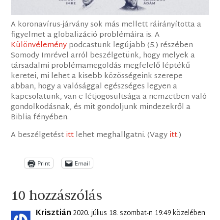
A koronavírus-járvány sok más mellett ráirányította a
figyelmet a globalizáció problémáira is. A
Különvélemény
podcastunk legújabb (5.) részében
Somody Imrével arról beszélgetünk, hogy melyek a
társadalmi problémamegoldás megfelelő léptékű
keretei, mi lehet a kisebb közösségeink szerepe
abban, hogy a valósággal egészséges legyen a
kapcsolatunk, van-e létjogosultsága a nemzetben való
gondolkodásnak, és mit gondoljunk mindezekről a
Biblia fényében.
A beszélgetést
itt
lehet meghallgatni. (Vagy
itt
.)
Print
Email
10 hozzászólás
Krisztián
2020. július 18. szombat-n 19:49 közelében