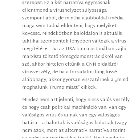
szerepet. Ez a két narratíva egymásnak
ellentmond a vírushelyzet súlyossága
szempontjából, de mintha a jobboldali média
maga sem tudná eldönteni, hogy melyiket
kövesse. Mindeközben baloldalon is aktuális
taktikai szempontok fényében változik a vírus
megítélése – ha az USA-ban mostanában zajló
marxista töltető tömegdemonstrációkról van
szó, akkor hirtelen eltűnik a CNN oldaláról
vírusveszély, de ha a forradalmi láng kissé
alábbhagy, akkor gyorsan visszatérnek a „mind
meghalunk Trump miatt” cikkek.
Mindez nem azt jelenti, hogy nincs valós veszély
és hogy csak politikai machináció van. Van egy
valóságos vírus és annak van egy valóságos
hatása – a halottak is valóságos halottak (vagy
nem azok, mert az alternatív narratíva szerint