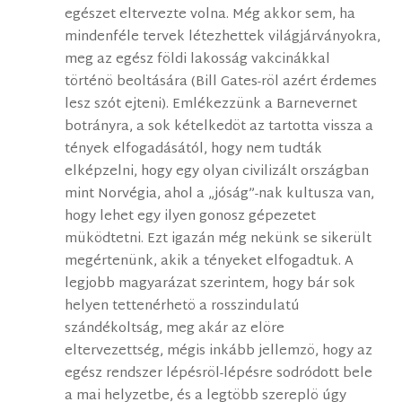
egészet eltervezte volna. Még akkor sem, ha
mindenféle tervek létezhettek világjárványokra,
meg az egész földi lakosság vakcinákkal
történö beoltására (Bill Gates-röl azért érdemes
lesz szót ejteni). Emlékezzünk a Barnevernet
botrányra, a sok kételkedöt az tartotta vissza a
tények elfogadásától, hogy nem tudták
elképzelni, hogy egy olyan civilizált országban
mint Norvégia, ahol a „jóság”-nak kultusza van,
hogy lehet egy ilyen gonosz gépezetet
müködtetni. Ezt igazán még nekünk se sikerült
megértenünk, akik a tényeket elfogadtuk. A
legjobb magyarázat szerintem, hogy bár sok
helyen tettenérhetö a rosszindulatú
szándékoltság, meg akár az elöre
eltervezettség, mégis inkább jellemzö, hogy az
egész rendszer lépésröl-lépésre sodródott bele
a mai helyzetbe, és a legtöbb szereplö úgy