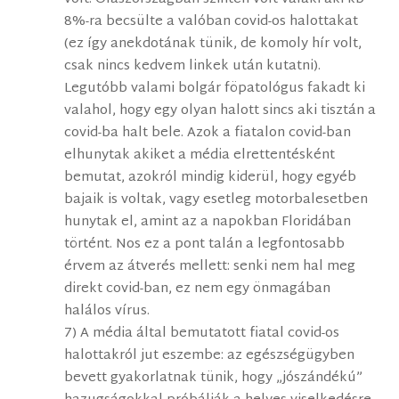
8%-ra becsülte a valóban covid-os halottakat
(ez így anekdotának tünik, de komoly hír volt,
csak nincs kedvem linkek után kutatni).
Legutóbb valami bolgár föpatológus fakadt ki
valahol, hogy egy olyan halott sincs aki tisztán a
covid-ba halt bele. Azok a fiatalon covid-ban
elhunytak akiket a média elrettentésként
bemutat, azokról mindig kiderül, hogy egyéb
bajaik is voltak, vagy esetleg motorbalesetben
hunytak el, amint az a napokban Floridában
történt. Nos ez a pont talán a legfontosabb
érvem az átverés mellett: senki nem hal meg
direkt covid-ban, ez nem egy önmagában
halálos vírus.
7) A média által bemutatott fiatal covid-os
halottakról jut eszembe: az egészségügyben
bevett gyakorlatnak tünik, hogy „jószándékú”