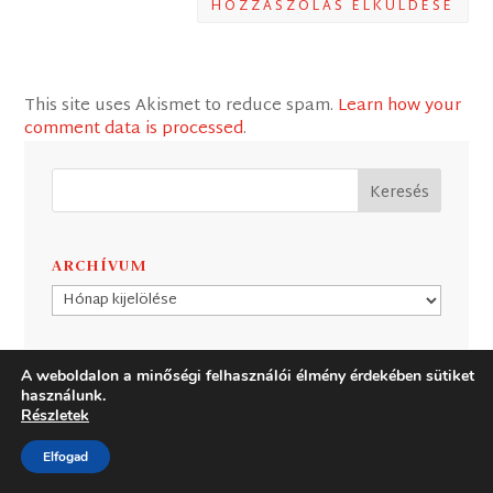
HOZZÁSZÓLÁS ELKÜLDÉSE
This site uses Akismet to reduce spam.
Learn how your
comment data is processed
.
ARCHÍVUM
Archívum
LEGUTÓBBI HOZZÁSZÓLÁSOK
A weboldalon a minőségi felhasználói élmény érdekében sütiket
használunk.
GERGELY ERZSÉBET
Reggeli naplójegyzetek az
Exoduszról (22) – Keménység és irgalom
Részletek
Idézet a posztból: "A mai ember fejében a
keménysé…
Elfogad