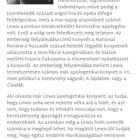
mesesorozat, legfontosabb
tudományos műve pedig a
tizenhatodik századi angol líra és epika átfogó
feldolgozása, mely a mai napig alapműnek számít.
Lewis azonban mindenekelőtt keresztény apologéta
volt. Erről a világ sem feledkezett meg teljesen:
Az
emberiség felszámolása
című könyvét a National
Review a huszadik század hetedik legjobb könyvének
választotta a nem-fikció kategóriában, és mások
mellett Francis Fukuyama is elismeréssel nyilatkozott
a könyvről.
Az emberiség felszámolása
mellett Lewis
természetesen számos más apologetikai könyvet is írt,
mint például a
Keresztény vagyok!, A fájdalom
, vagy a
Csodák
.
Aki olvasta már Lewis apologetikai könyveit, az tudja,
hogy Lewis soha nem rejtette véka alá a hitét, és azt
sem, hogy tudatos és eltökélt missziója volt, hogy a
kereszténység igazságát elmagyarázza az
embereknek. Az azonban még a Lewis hitét ismerők
számára is meglepő lehet, ha magától Lewis-tól tudják
meg, hogy egész irodalmi munkásságában mennyire