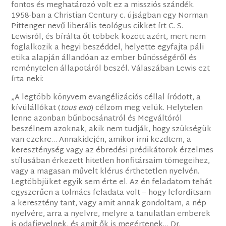
fontos és meghatározó volt ez a missziós szándék.
1958-ban a Christian Century c. újságban egy Norman
Pittenger nevű liberális teológus cikket írt C. S.
Lewisról, és bírálta őt többek között azért, mert nem
foglalkozik a hegyi beszéddel, helyette egyfajta páli
etika alapján állandóan az ember bűnösségéről és
reménytelen állapotáról beszél. Válaszában Lewis ezt
írta neki:
„A legtöbb könyvem evangélizációs céllal íródott, a
kívülállókat (
tous exo
) célzom meg velük. Helytelen
lenne azonban bűnbocsánatról és Megváltóról
beszélnem azoknak, akik nem tudják, hogy szükségük
van ezekre… Annakidején, amikor írni kezdtem, a
kereszténység vagy az ébredési prédikátorok érzelmes
stílusában érkezett hitetlen honfitársaim tömegeihez,
vagy a magasan művelt klérus érthetetlen nyelvén.
Legtöbbjüket egyik sem érte el. Az én feladatom tehát
egyszerűen a tolmács feladata volt – hogy lefordítsam
a keresztény tant, vagy amit annak gondoltam, a nép
nyelvére, arra a nyelvre, melyre a tanulatlan emberek
is odafigyelnek, és amit ők is megértenek… Dr.