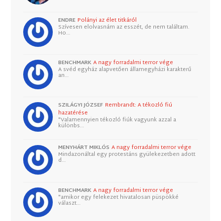
ENDRE
Polányi az élet titkáról
Szívesen elolvasnám az esszét, de nem találtam.
Ho…
BENCHMARK
A nagy forradalmi terror vége
A svéd egyház alapvetően államegyházi karakterű
an…
SZILÁGYI JÓZSEF
Rembrandt: A tékozló fiú
hazatérése
"Valamennyien tékozló fiúk vagyunk azzal a
különbs…
MENYHÁRT MIKLÓS
A nagy forradalmi terror vége
Mindazonáltal egy protestáns gyülekezetben adott
d…
BENCHMARK
A nagy forradalmi terror vége
"amikor egy felekezet hivatalosan püspökké
választ…