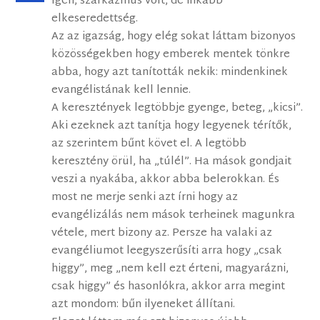
Igen, szarkazmus volt, de inkább
elkeseredettség.
Az az igazság, hogy elég sokat láttam bizonyos
közösségekben hogy emberek mentek tönkre
abba, hogy azt tanították nekik: mindenkinek
evangélistának kell lennie.
A keresztények legtöbbje gyenge, beteg, „kicsi”.
Aki ezeknek azt tanítja hogy legyenek térítők,
az szerintem bűnt követ el. A legtöbb
keresztény örül, ha „túlél”. Ha mások gondjait
veszi a nyakába, akkor abba belerokkan. És
most ne merje senki azt írni hogy az
evangélizálás nem mások terheinek magunkra
vétele, mert bizony az. Persze ha valaki az
evangéliumot leegyszerűsíti arra hogy „csak
higgy”, meg „nem kell ezt érteni, magyarázni,
csak higgy” és hasonlókra, akkor arra megint
azt mondom: bűn ilyeneket állítani.