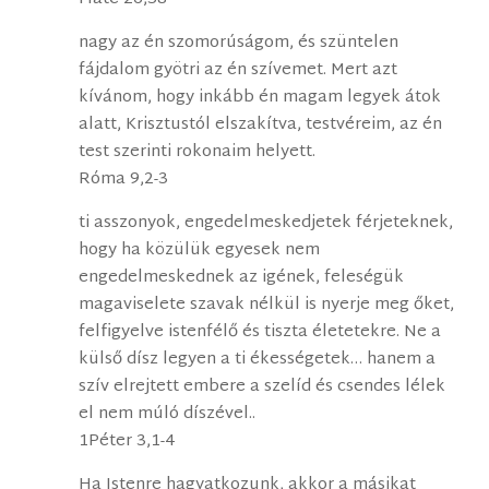
nagy az én szomorúságom, és szüntelen
fájdalom gyötri az én szívemet. Mert azt
kívánom, hogy inkább én magam legyek átok
alatt, Krisztustól elszakítva, testvéreim, az én
test szerinti rokonaim helyett.
Róma 9,2-3
ti asszonyok, engedelmeskedjetek férjeteknek,
hogy ha közülük egyesek nem
engedelmeskednek az igének, feleségük
magaviselete szavak nélkül is nyerje meg őket,
felfigyelve istenfélő és tiszta életetekre. Ne a
külső dísz legyen a ti ékességetek… hanem a
szív elrejtett embere a szelíd és csendes lélek
el nem múló díszével..
1Péter 3,1-4
Ha Istenre hagyatkozunk, akkor a másikat