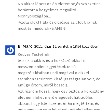
No akkor lépett az én életembe,és szó szerint
berántott a kegyelmes Megváltó
Mennyországába….
-Azóta élek! Hála és dicsőség az élet Urának
most és mindörökké:ÁMEN!
B. Marci
2011. július 15. péntek-n 18:54 közelében
Kedves Testvérek,
tetszik a cikk is és a hozzászólókkal is
messzemenően egyetértek (első
megszólalásában Endi magával a cikkel
szemben szerintem kissé igazságtalan volt, de
amúgy értem, miről beszél).
Azt fűzném hozzá, hogy egy biztos: a keresztény
élet nem lehet merő elégedett hátradőlés
abban, hogy Isten szeret és én megtértem, és