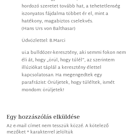
hordozó szeretet tovább hat, a tehetetlenség
iszonyatos fájdalma többet ér el, mint a
hatékony, magabiztos cselekvés.
(Hans Urs von Balthasar)
Üdvözlettel: B.Marci
ui.a bulldózer-keresztény, aki semmi fokon nem
éli át, hogy „örül, hogy túlél”, az szerintem
illúziókat táplál a keresztény élettel
kapcsolatosan. Ha megengedtek egy
parafrázist: Örüljetek, hogy túléltek, ismét
mondom: örüljetek!
Egy hozzászólás elküldése
Az e-mail címet nem tesszük közzé.
A kötelező
mezőket
*
karakterrel jelöltük