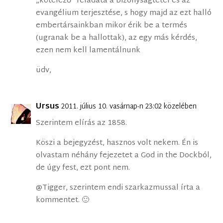
„kötelező” feladata a bizonyságtétel és az
evangélium terjesztése, s hogy majd az ezt halló
embertársainkban mikor érik be a termés
(ugranak be a hallottak), az egy más kérdés,
ezen nem kell lamentálnunk
üdv,
Ursus
2011. július 10. vasárnap-n 23:02 közelében
Szerintem elírás az 1858.
Köszi a bejegyzést, hasznos volt nekem. Én is
olvastam néhány fejezetet a God in the Dockból,
de úgy fest, ezt pont nem.
@Tigger, szerintem endi szarkazmussal írta a
kommentet. 🙂