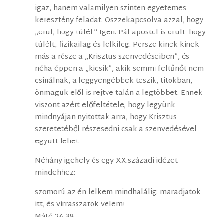
igaz, hanem valamilyen szinten egyetemes
keresztény feladat. Öszzekapcsolva azzal, hogy
„örül, hogy túlél.” Igen. Pál apostol is örült, hogy
túlélt, fizikailag és lelkileg. Persze kinek-kinek
más a része a „Krisztus szenvedéseiben”, és
néha éppen a „kicsik”, akik semmi feltűnőt nem
csinálnak, a leggyengébbek teszik, titokban,
önmaguk elől is rejtve talán a legtöbbet. Ennek
viszont azért előfeltétele, hogy legyünk
mindnyájan nyitottak arra, hogy Krisztus
szeretetéből részesedni csak a szenvedésével
együtt lehet.
Néhány igehely és egy XX.századi idézet
mindehhez:
szomorú az én lelkem mindhalálig: maradjatok
itt, és virrasszatok velem!
Máté 26,38