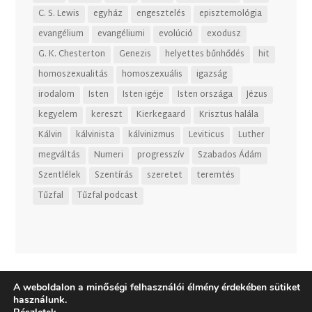
C. S. Lewis
egyház
engesztelés
episztemológia
evangélium
evangéliumi
evolúció
exodusz
G. K. Chesterton
Genezis
helyettes bűnhődés
hit
homoszexualitás
homoszexuális
igazság
irodalom
Isten
Isten igéje
Isten országa
Jézus
kegyelem
kereszt
Kierkegaard
Krisztus halála
Kálvin
kálvinista
kálvinizmus
Leviticus
Luther
megváltás
Numeri
progresszív
Szabados Ádám
Szentlélek
Szentírás
szeretet
teremtés
Tűzfal
Tűzfal podcast
A weboldalon a minőségi felhasználói élmény érdekében sütiket
használunk.