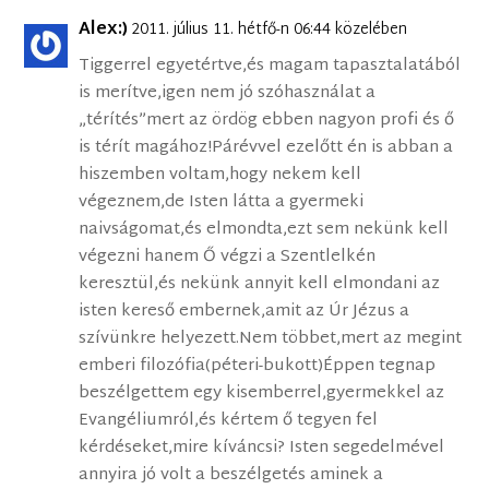
Alex:)
2011. július 11. hétfő-n 06:44 közelében
Tiggerrel egyetértve,és magam tapasztalatából
is merítve,igen nem jó szóhasználat a
„térítés”mert az ördög ebben nagyon profi és ő
is térít magához!Párévvel ezelőtt én is abban a
hiszemben voltam,hogy nekem kell
végeznem,de Isten látta a gyermeki
naivságomat,és elmondta,ezt sem nekünk kell
végezni hanem Ő végzi a Szentlelkén
keresztül,és nekünk annyit kell elmondani az
isten kereső embernek,amit az Úr Jézus a
szívünkre helyezett.Nem többet,mert az megint
emberi filozófia(péteri-bukott)Éppen tegnap
beszélgettem egy kisemberrel,gyermekkel az
Evangéliumról,és kértem ő tegyen fel
kérdéseket,mire kíváncsi? Isten segedelmével
annyira jó volt a beszélgetés aminek a