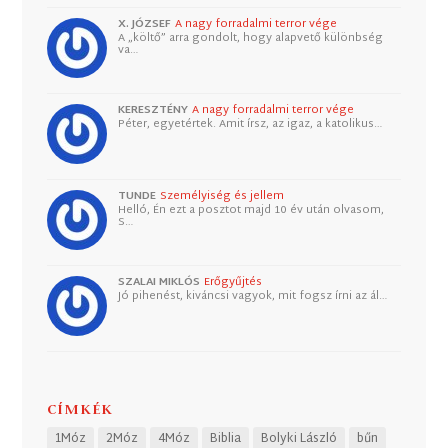
X. JÓZSEF
A nagy forradalmi terror vége
A „költő” arra gondolt, hogy alapvető különbség
va…
KERESZTÉNY
A nagy forradalmi terror vége
Péter, egyetértek. Amit írsz, az igaz, a katolikus…
TUNDE
Személyiség és jellem
Helló, Én ezt a posztot majd 10 év után olvasom,
S…
SZALAI MIKLÓS
Erőgyűjtés
Jó pihenést, kiváncsi vagyok, mit fogsz írni az ál…
CÍMKÉK
1Móz
2Móz
4Móz
Biblia
Bolyki László
bűn