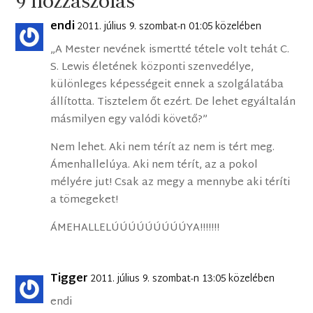
9 hozzászólás
endi
2011. július 9. szombat-n 01:05 közelében
„A Mester nevének ismertté tétele volt tehát C.
S. Lewis életének központi szenvedélye,
különleges képességeit ennek a szolgálatába
állította. Tisztelem őt ezért. De lehet egyáltalán
másmilyen egy valódi követő?”
Nem lehet. Aki nem térít az nem is tért meg.
Ámenhallelúya. Aki nem térít, az a pokol
mélyére jut! Csak az megy a mennybe aki téríti
a tömegeket!
ÁMEHALLELÚÚÚÚÚÚÚÚÚYA!!!!!!!
Tigger
2011. július 9. szombat-n 13:05 közelében
endi