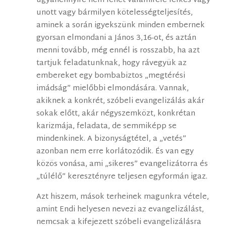
ugyanennyire nem lehet valamiféle lelkes vagy
unott vagy bármilyen kötelességteljesítés,
aminek a során igyekszünk minden embernek
gyorsan elmondani a János 3,16-ot, és aztán
menni tovább, még ennél is rosszabb, ha azt
tartjuk feladatunknak, hogy rávegyük az
embereket egy bombabiztos „megtérési
imádság” mielőbbi elmondására. Vannak,
akiknek a konkrét, szóbeli evangelizálás akár
sokak előtt, akár négyszemközt, konkrétan
karizmája, feladata, de semmiképp se
mindenkinek. A bizonyságtétel, a „vetés”
azonban nem erre korlátozódik. És van egy
közös vonása, ami „sikeres” evangelizátorra és
„túlélő” keresztényre teljesen egyformán igaz.
Azt hiszem, mások terheinek magunkra vétele,
amint Endi helyesen nevezi az evangelizálást,
nemcsak a kifejezett szóbeli evangelizálásra