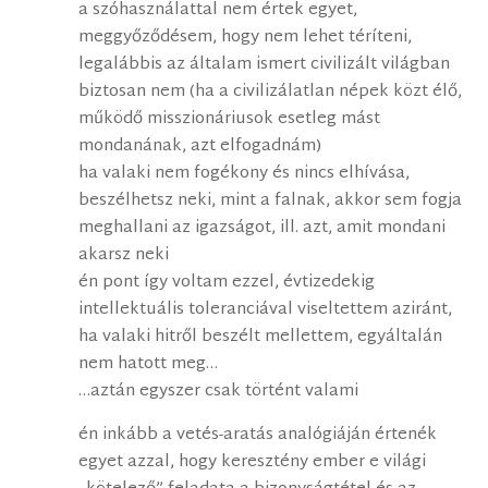
a szóhasználattal nem értek egyet,
meggyőződésem, hogy nem lehet téríteni,
legalábbis az általam ismert civilizált világban
biztosan nem (ha a civilizálatlan népek közt élő,
működő misszionáriusok esetleg mást
mondanának, azt elfogadnám)
ha valaki nem fogékony és nincs elhívása,
beszélhetsz neki, mint a falnak, akkor sem fogja
meghallani az igazságot, ill. azt, amit mondani
akarsz neki
én pont így voltam ezzel, évtizedekig
intellektuális toleranciával viseltettem aziránt,
ha valaki hitről beszélt mellettem, egyáltalán
nem hatott meg…
…aztán egyszer csak történt valami
én inkább a vetés-aratás analógiáján értenék
egyet azzal, hogy keresztény ember e világi