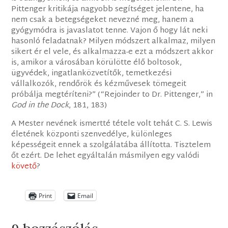
Pittenger kritikája nagyobb segítséget jelentene, ha
nem csak a betegségeket nevezné meg, hanem a
gyógymódra is javaslatot tenne. Vajon ő hogy lát neki
hasonló feladatnak? Milyen módszert alkalmaz, milyen
sikert ér el vele, és alkalmazza-e ezt a módszert akkor
is, amikor a városában körülötte élő boltosok,
ügyvédek, ingatlanközvetítők, temetkezési
vállalkozók, rendőrök és kézművesek tömegeit
próbálja megtéríteni?” (“Rejoinder to Dr. Pittenger,” in
God in the Dock
, 181, 183)
A Mester nevének ismertté tétele volt tehát C. S. Lewis
életének központi szenvedélye, különleges
képességeit ennek a szolgálatába állította. Tisztelem
őt ezért. De lehet egyáltalán másmilyen egy valódi
követő
?
Print
Email