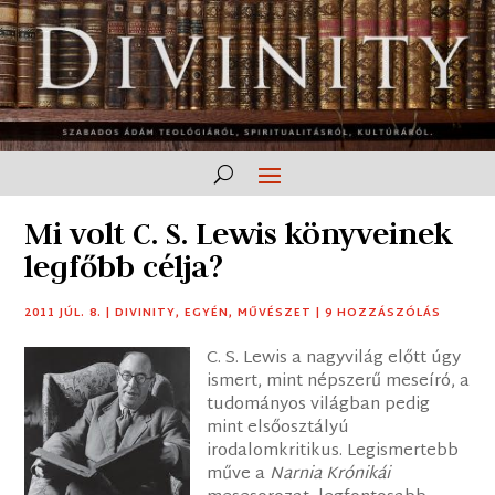
Mi volt C. S. Lewis könyveinek
legfőbb célja?
2011 JÚL. 8.
|
DIVINITY
,
EGYÉN
,
MŰVÉSZET
|
9 HOZZÁSZÓLÁS
C. S. Lewis a nagyvilág előtt úgy
ismert, mint népszerű meseíró, a
tudományos világban pedig
mint elsőosztályú
irodalomkritikus. Legismertebb
műve a
Narnia Krónikái