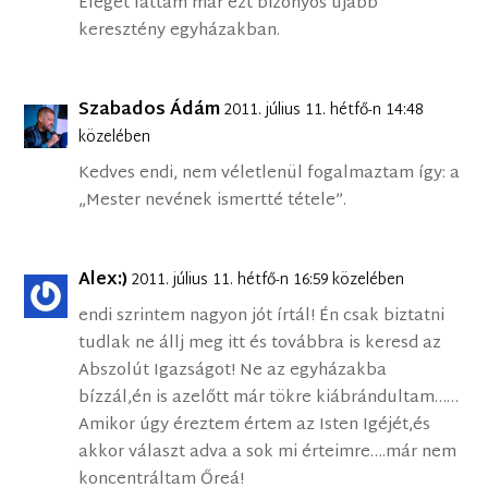
Eleget láttam már ezt bizonyos újabb
keresztény egyházakban.
Szabados Ádám
2011. július 11. hétfő-n 14:48
közelében
Kedves endi, nem véletlenül fogalmaztam így: a
„Mester nevének ismertté tétele”.
Alex:)
2011. július 11. hétfő-n 16:59 közelében
endi szrintem nagyon jót írtál! Én csak biztatni
tudlak ne állj meg itt és továbbra is keresd az
Abszolút Igazságot! Ne az egyházakba
bízzál,én is azelőtt már tökre kiábrándultam……
Amikor úgy éreztem értem az Isten Igéjét,és
akkor választ adva a sok mi érteimre….már nem
koncentráltam Őreá!