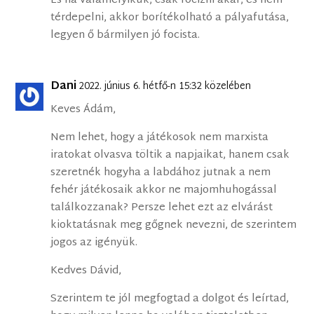
És ha valamelyikük, csak focizni akar, és nem
térdepelni, akkor borítékolható a pályafutása,
legyen ő bármilyen jó focista.
Dani
2022. június 6. hétfő-n 15:32 közelében
Keves Ádám,
Nem lehet, hogy a játékosok nem marxista
iratokat olvasva töltik a napjaikat, hanem csak
szeretnék hogyha a labdához jutnak a nem
fehér játékosaik akkor ne majomhuhogással
találkozzanak? Persze lehet ezt az elvárást
kioktatásnak meg gőgnek nevezni, de szerintem
jogos az igényük.
Kedves Dávid,
Szerintem te jól megfogtad a dolgot és leírtad,