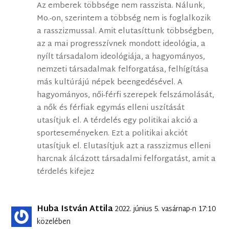
Az emberek többsége nem rasszista. Nálunk,
Mo.-on, szerintem a többség nem is foglalkozik
a rasszizmussal. Amit elutasíttunk többségben,
az a mai progresszívnek mondott ideológia, a
nyílt társadalom ideológiája, a hagyományos,
nemzeti társadalmak felforgatása, felhígítása
más kultúrájú népek beengedésével. A
hagyományos, női-férfi szerepek felszámolását,
a nők és férfiak egymás elleni uszítását
utasítjuk el. A térdelés egy politikai akció a
sporteseményeken. Ezt a politikai akciót
utasítjuk el. Elutasítjuk azt a rasszizmus elleni
harcnak álcázott társadalmi felforgatást, amit a
térdelés kifejez
Huba István Attila
2022. június 5. vasárnap-n 17:10
közelében