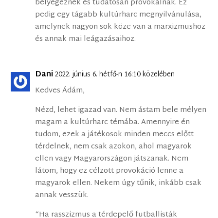
bélyegeznek és tudatosan provokálnak. Ez
pedig egy tágabb kultúrharc megnyilvánulása,
amelynek nagyon sok köze van a marxizmushoz
és annak mai leágazásaihoz.
Dani
2022. június 6. hétfő-n 16:10 közelében
Kedves Ádám,
Nézd, lehet igazad van. Nem ástam bele mélyen
magam a kultúrharc témába. Amennyire én
tudom, ezek a játékosok minden meccs előtt
térdelnek, nem csak azokon, ahol magyarok
ellen vagy Magyarországon játszanak. Nem
látom, hogy ez célzott provokáció lenne a
magyarok ellen. Nekem úgy tűnik, inkább csak
annak vesszük.
“Ha rasszizmus a térdepelő futballisták