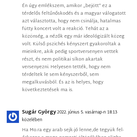
Én úgy emlékszem, amikor „bejött” ez a
térdelős feltűnőskodés és a magyar válogatott
azt választotta, hogy nem csinálja, hatalmas
fütty koncert volt a reakció. Tehát az a
közönség, a nézők egy már ideológizált közeg
volt. Külső pszichés kényszert gyakoroltak a
mieinkre, akik pedig sportversenyen vettek
részt, és nem politikai síkon akartak
versenyezni. Helyesen tették, hogy nem
térdeltek le sem kényszerből, sem
megalkuvásból. És az is helyes, hogy
következtetések ma is.
Sugár György
2022. június 5. vasárnap-n 18:13
közelében
Ha Mo.ra egy arab sejk-jó lenne,de tegyük fel-