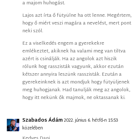
a majom huhogást.
Lajos azt írta ő fütyülne ha ott lenne. Megértem,
hogy ő miért veszi magára a nevelést, mert pont
neki szól.
Ez a viselkedés engem a gyerekekre
emlékeztet, akiknek ha valami meg van tiltva
azért is csinálják. Ha az angolok azt hiszik
rólunk hog rasszisták vagyunk, akkor ezután
kétszer annyira leszünk rasszisták. Ezután a
gyerekeinknek is azt mondjuk hogy fütyüljenek
meg huhogjanak. Had tanulják meg az angolok,
hogy itt nekünk ők majmok, ne oktassanak ki.
Szabados Ádám
2022. június 6. hétfő-n 15:53
közelében
Kedves Dani,