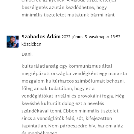
emberek az ilyenek. A valódi, tiszteletteljes
beszélgetés azután kezdődhetne, hogy
minimális tiszteletet mutatunk bármi iránt.
Szabados Ádám
2022. június 5. vasárnap-n 13:52
közelében
Dani,
kulturálatlanság egy kommunizmus által
megtépázott országba vendégként egy marxista
mozgalom kultúrharcos szimbólumait behozni,
főleg annak tudatában, hogy ez a
vendéglátókat irritálni és provokálni fogja. Még
kevésbé kulturált dolog ezt a nevelés
szándékával tenni. Ebben minimális tisztelet
sincs a vendéglátók felé, sőt, kifejezetten
tapintatlan. Nem párbeszédre hív, hanem aláz
és megbélyegez.