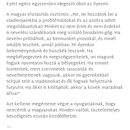
Ezért egész egyszerűen idegesíti őket az ilyesmi.
A magyar elutasítás ösztönös: „Ne, ne hozzátok be a
stadionjainkba a problémáitokat és az azokra adott
megoldásaitokat! Minket ez nem érint és nem érdekel.
A nevelési szándékotok meg irritáló birodalmi gőg. Ha
nevelni próbáltok, az bennünket provokál, és minél
inkább teszitek, annál jobban. Mi ilyenkor
bekeményedünk és büszkék leszünk. Ha
megbélyegeztek és megszégyenítetek, mi magunk
fogjuk nyomtatni hozzá a bélyegeket. Ha emiatt
büntettek, mert szerintetek rasszisták és
nevelhetetlenek vagyunk, akkor mi gyerekekkel
töltjük tele a stadionokat és ők fognak helyettünk
fütyülni. Ha őket is kitiltjátok, akkor a kövek maradnak
állva!”
Azt kellene megértenie végre a nyugatiaknak, hogy
nem értik a magyarokat. Minden valódi, tiszteletteljes
beszélgetés ezután kezdődhetne.
—-