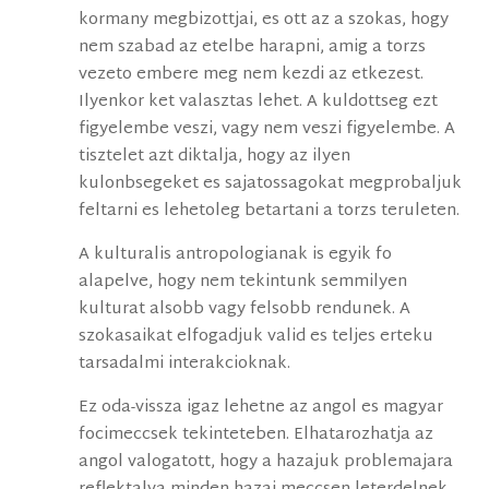
kormany megbizottjai, es ott az a szokas, hogy
nem szabad az etelbe harapni, amig a torzs
vezeto embere meg nem kezdi az etkezest.
Ilyenkor ket valasztas lehet. A kuldottseg ezt
figyelembe veszi, vagy nem veszi figyelembe. A
tisztelet azt diktalja, hogy az ilyen
kulonbsegeket es sajatossagokat megprobaljuk
feltarni es lehetoleg betartani a torzs teruleten.
A kulturalis antropologianak is egyik fo
alapelve, hogy nem tekintunk semmilyen
kulturat alsobb vagy felsobb rendunek. A
szokasaikat elfogadjuk valid es teljes erteku
tarsadalmi interakcioknak.
Ez oda-vissza igaz lehetne az angol es magyar
focimeccsek tekinteteben. Elhatarozhatja az
angol valogatott, hogy a hazajuk problemajara