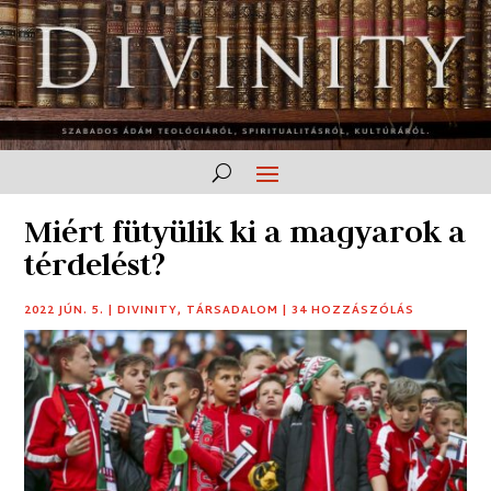
Miért fütyülik ki a magyarok a
térdelést?
2022 JÚN. 5.
|
DIVINITY
,
TÁRSADALOM
|
34 HOZZÁSZÓLÁS