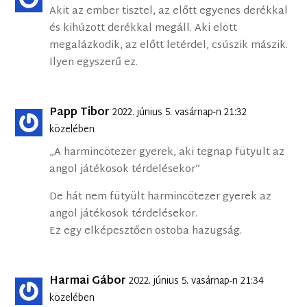
Akit az ember tisztel, az előtt egyenes derékkal
és kihúzott derékkal megáll. Aki elött
megalázkodik, az előtt letérdel, csúszik mászik.
Ilyen egyszerű ez.
Papp Tibor
2022. június 5. vasárnap-n 21:32
közelében
„A harmincötezer gyerek, aki tegnap fütyült az
angol játékosok térdelésekor”
De hát nem fütyült harmincötezer gyerek az
angol játékosok térdelésekor.
Ez egy elképesztően ostoba hazugság.
Harmai Gábor
2022. június 5. vasárnap-n 21:34
közelében