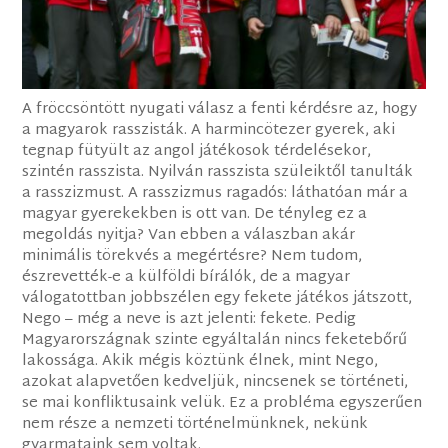
A fröccsöntött nyugati válasz a fenti kérdésre az, hogy
a magyarok rasszisták. A harmincötezer gyerek, aki
tegnap fütyült az angol játékosok térdelésekor,
szintén rasszista. Nyilván rasszista szüleiktől tanulták
a rasszizmust. A rasszizmus ragadós: láthatóan már a
magyar gyerekekben is ott van. De tényleg ez a
megoldás nyitja? Van ebben a válaszban akár
minimális törekvés a megértésre? Nem tudom,
észrevették-e a külföldi bírálók, de a magyar
válogatottban jobbszélen egy fekete játékos játszott,
Nego – még a neve is azt jelenti: fekete. Pedig
Magyarországnak szinte egyáltalán nincs feketebőrű
lakossága. Akik mégis köztünk élnek, mint Nego,
azokat alapvetően kedveljük, nincsenek se történeti,
se mai konfliktusaink velük. Ez a probléma egyszerűen
nem része a nemzeti történelmünknek, nekünk
gyarmataink sem voltak.