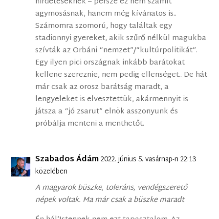
hirdetéseknek – persze ez nem számít
agymosásnak, hanem még kívánatos is..
Számomra szomorú, hogy találtak egy
stadionnyi gyereket, akik szűrő nélkül magukba
szívták az Orbáni “nemzet”/“kultúrpolitikát”.
Egy ilyen pici országnak inkább barátokat
kellene szereznie, nem pedig ellenséget.. De hát
már csak az orosz barátság maradt, a
lengyeleket is elvesztettük, akármennyit is
játsza a “jó zsarut” elnök asszonyunk és
próbálja menteni a menthetőt.
Szabados Ádám
2022. június 5. vasárnap-n 22:13
közelében
A magyarok büszke, toleráns, vendégszerető
népek voltak. Ma már csak a büszke maradt