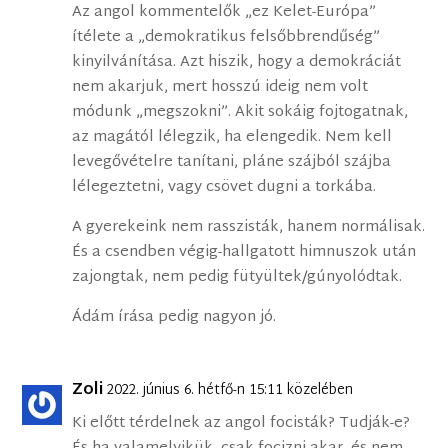
Az angol kommentelők „ez Kelet-Európa”
ítélete a „demokratikus felsőbbrendűség”
kinyilvánítása. Azt hiszik, hogy a demokráciát
nem akarjuk, mert hosszú ideig nem volt
módunk „megszokni”. Akit sokáig fojtogatnak,
az magától lélegzik, ha elengedik. Nem kell
levegővételre tanítani, pláne szájból szájba
lélegeztetni, vagy csövet dugni a torkába.
A gyerekeink nem rasszisták, hanem normálisak.
És a csendben végig-hallgatott himnuszok után
zajongtak, nem pedig fütyültek/gúnyolódtak.
Ádám írása pedig nagyon jó.
Zoli
2022. június 6. hétfő-n 15:11 közelében
Ki előtt térdelnek az angol focisták? Tudják-e?