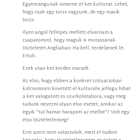
Egyenrangunak ismerne el ket kulturat. Lehet,
hogy csak egy torzs vagyunk, de egy masik
torzs.
Ilyen angol fellepes mellett elvarnam a
csapatomrol, hogy maguk is mutassanak
tiszteletet Angliaban. Ha kell, terdeljenek le.
Ertuk.
Ezek utan ket kerdes maradt.
Az elso, hogy ebben a konkret szituacioban
kolcsonosen kovetett el kulturalis jellegu hibat
a ket valogatott es szurkolotabora, vagy meg
tudunk nevezni olyan elso esetet, amikor az
egyik “tul hamar harapott az etelbe”? Volt egy
elso tiszteletlenseg?
Erre azert nem valaszolok, mert el tudom