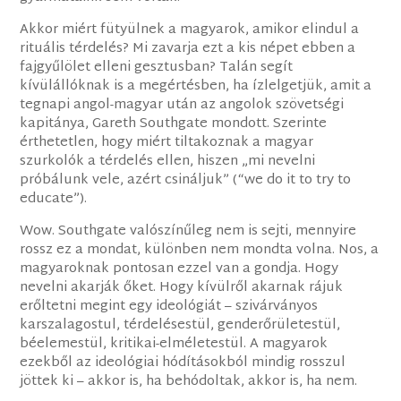
Akkor miért fütyülnek a magyarok, amikor elindul a
rituális térdelés? Mi zavarja ezt a kis népet ebben a
fajgyűlölet elleni gesztusban? Talán segít
kívülállóknak is a megértésben, ha ízlelgetjük, amit a
tegnapi angol-magyar után az angolok szövetségi
kapitánya, Gareth Southgate mondott. Szerinte
érthetetlen, hogy miért tiltakoznak a magyar
szurkolók a térdelés ellen, hiszen „mi nevelni
próbálunk vele, azért csináljuk” (“we do it to try to
educate”).
Wow. Southgate valószínűleg nem is sejti, mennyire
rossz ez a mondat, különben nem mondta volna. Nos, a
magyaroknak pontosan ezzel van a gondja. Hogy
nevelni akarják őket. Hogy kívülről akarnak rájuk
erőltetni megint egy ideológiát – szivárványos
karszalagostul, térdelésestül, genderőrületestül,
béelemestül, kritikai-elméletestül. A magyarok
ezekből az ideológiai hódításokból mindig rosszul
jöttek ki – akkor is, ha behódoltak, akkor is, ha nem.