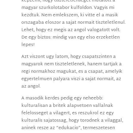
kepzelni, hogy tiszteletlenseget mutatott a
magyar szurkolotabor kulfoldon. Vagyis mi
kezdtuk. Nem emlekszem, ki vitte el a masik
orszagaba eloszor a sajat normait tiszteletlenul.
Lehet, hogy ez megis az angol valogatott volt.
De egy biztos: mindig van egy elso erzeketlen
lepes!
Azt viszont ugy latom, hogy csapatszinten a
magyarok nem tiszteletlenek, hanem tartjak a
regi normakhoz magukat, es a csapat, amelyik
egyertelmuen palyara viszi a sajat normait, az
az angol.
A masodik kerdes pedig egy neheebb:
kulturalisan a britek alapvetoen vallalnak
felelosseget a vilagert, es reszukrol ez egy
kulturalis sajatossag, hogy torodnek a vilaggal,
aninek resze az “edukacio”, termeszetesen