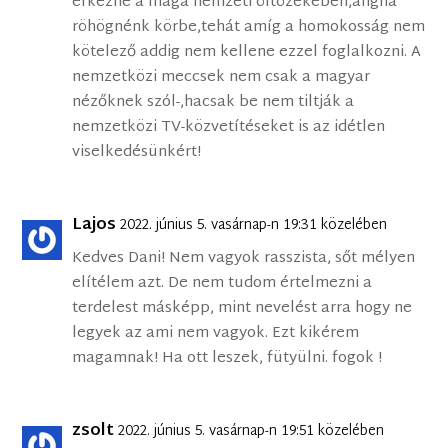
érkezne a maga nemzeti öltözékében,aligha
röhögnénk körbe,tehát amíg a homokosság nem
kötelező addig nem kellene ezzel foglalkozni. A
nemzetközi meccsek nem csak a magyar
nézőknek szól-,hacsak be nem tiltják a
nemzetközi TV-közvetítéseket is az idétlen
viselkedésünkért!
Lajos
2022. június 5. vasárnap-n 19:31 közelében
Kedves Dani! Nem vagyok rasszista, sőt mélyen
elítélem azt. De nem tudom értelmezni a
terdelest másképp, mint nevelést arra hogy ne
legyek az ami nem vagyok. Ezt kikérem
magamnak! Ha ott leszek, fütyülni. fogok !
zsolt
2022. június 5. vasárnap-n 19:51 közelében