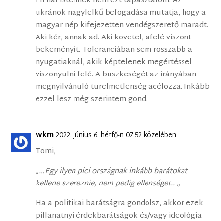
Én hál’Istennek nem ezt tapasztalom. Az
ukránok nagylelkű befogadása mutatja, hogy a
magyar nép kifejezetten vendégszerető maradt.
Aki kér, annak ad. Aki követel, afelé viszont
bekeményít. Toleranciában sem rosszabb a
nyugatiaknál, akik képtelenek megértéssel
viszonyulni felé. A büszkeségét az irányában
megnyilvánuló türelmetlenség acélozza. Inkább
ezzel lesz még szerintem gond.
wkm
2022. június 6. hétfő-n 07:52 közelében
Tomi,
„…Egy ilyen pici országnak inkább barátokat
kellene szereznie, nem pedig ellenséget.. „
Ha a politikai barátságra gondolsz, akkor ezek
pillanatnyi érdekbarátságok és/vagy ideológia