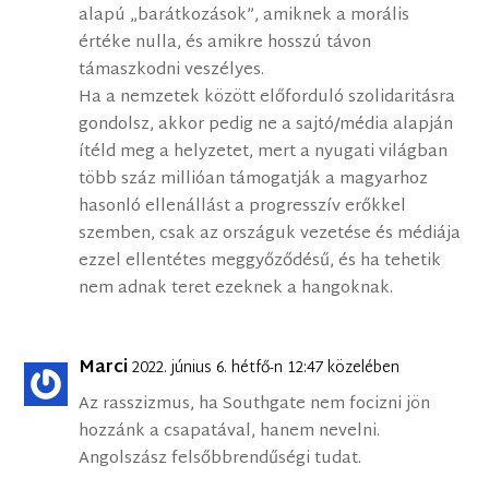
alapú „barátkozások”, amiknek a morális
értéke nulla, és amikre hosszú távon
támaszkodni veszélyes.
Ha a nemzetek között előforduló szolidaritásra
gondolsz, akkor pedig ne a sajtó/média alapján
ítéld meg a helyzetet, mert a nyugati világban
több száz millióan támogatják a magyarhoz
hasonló ellenállást a progresszív erőkkel
szemben, csak az országuk vezetése és médiája
ezzel ellentétes meggyőződésű, és ha tehetik
nem adnak teret ezeknek a hangoknak.
Marci
2022. június 6. hétfő-n 12:47 közelében
Az rasszizmus, ha Southgate nem focizni jön
hozzánk a csapatával, hanem nevelni.
Angolszász felsőbbrendűségi tudat.