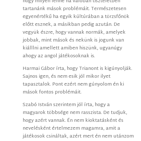
hogy milyen lenne ha valóban tiszteletben
tartanánk mások problémáit. Természetesen
egyenértékű ha egyik kúltúrában a törzsfőnök
előtt esznek, a másikban pedig azután. De
vegyük észre, hogy vannak normák, amelyek
jobbak, mint mások és nekünk is jogunk van
kiálllni amellett amiben hiszünk, ugyanúgy
ahogy az angol játékosoknak is.
Harmai Gábor írta, hogy Trianont is kigúnyolják.
Sajnos igen, és nem esik jól mikor ilyet
tapasztalok. Pont ezért nem gúnyolom én ki
mások fontos problémáit.
Szabó István szerintem jól írta, hogy a
magyarok többsége nem rasszista. De tudjuk,
hogy azért vannak. Én nem kioktatásként és
nevelésként értelmezem magamra, amit a
játékosok csináltak, azért mert én nem utánzom