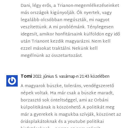
Dani, légy erős, a Trianon-megemlékezéseinket
más országok kigúnyolják. Ők nyertek, vagy
legalább olcsóbban megúszták, mi nagyot
veszítettünk. A mi problémánk. Ténylegesen
idegesít, amikor honfitársaink külföldön egy idő
után Trianont kezdik magyarázni. Nem kell
ezzel másokat traktálni. Nekünk kell
megélnünk az összetartozást.
Tomi
2022. június 5. vasárnap-n 21:43 közelében
A magyarok büszke, toleráns, vendégszerető
népek voltak. Ma már csak a büszke maradt,
borzasztó sok önteltséggel, ami az Orbáni
külpolitikának is köszönhető. A politikát meg
már a gyerekek is magukba szívják, köszönet az
óriásplakátoknak és a youtube politikai