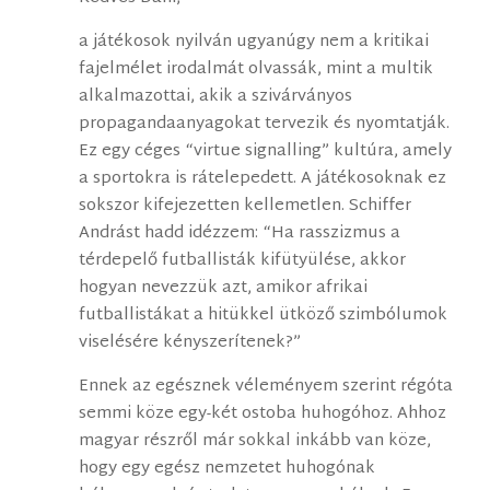
a játékosok nyilván ugyanúgy nem a kritikai
fajelmélet irodalmát olvassák, mint a multik
alkalmazottai, akik a szivárványos
propagandaanyagokat tervezik és nyomtatják.
Ez egy céges “virtue signalling” kultúra, amely
a sportokra is rátelepedett. A játékosoknak ez
sokszor kifejezetten kellemetlen. Schiffer
Andrást hadd idézzem: “Ha rasszizmus a
térdepelő futballisták kifütyülése, akkor
hogyan nevezzük azt, amikor afrikai
futballistákat a hitükkel ütköző szimbólumok
viselésére kényszerítenek?”
Ennek az egésznek véleményem szerint régóta
semmi köze egy-két ostoba huhogóhoz. Ahhoz
magyar részről már sokkal inkább van köze,
hogy egy egész nemzetet huhogónak