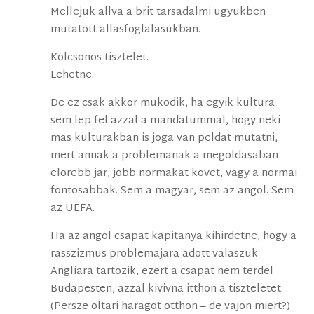
Mellejuk allva a brit tarsadalmi ugyukben
mutatott allasfoglalasukban.
Kolcsonos tisztelet.
Lehetne.
De ez csak akkor mukodik, ha egyik kultura
sem lep fel azzal a mandatummal, hogy neki
mas kulturakban is joga van peldat mutatni,
mert annak a problemanak a megoldasaban
elorebb jar, jobb normakat kovet, vagy a normai
fontosabbak. Sem a magyar, sem az angol. Sem
az UEFA.
Ha az angol csapat kapitanya kihirdetne, hogy a
rasszizmus problemajara adott valaszuk
Angliara tartozik, ezert a csapat nem terdel
Budapesten, azzal kivivna itthon a tiszteletet.
(Persze oltari haragot otthon – de vajon miert?)