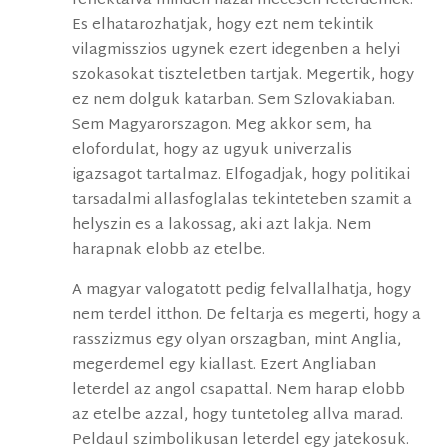
reflektalva minden hazai meccsen leterdelnek.
Es elhatarozhatjak, hogy ezt nem tekintik
vilagmisszios ugynek ezert idegenben a helyi
szokasokat tiszteletben tartjak. Megertik, hogy
ez nem dolguk katarban. Sem Szlovakiaban.
Sem Magyarorszagon. Meg akkor sem, ha
elofordulat, hogy az ugyuk univerzalis
igazsagot tartalmaz. Elfogadjak, hogy politikai
tarsadalmi allasfoglalas tekinteteben szamit a
helyszin es a lakossag, aki azt lakja. Nem
harapnak elobb az etelbe.
A magyar valogatott pedig felvallalhatja, hogy
nem terdel itthon. De feltarja es megerti, hogy a
rasszizmus egy olyan orszagban, mint Anglia,
megerdemel egy kiallast. Ezert Angliaban
leterdel az angol csapattal. Nem harap elobb
az etelbe azzal, hogy tuntetoleg allva marad.
Peldaul szimbolikusan leterdel egy jatekosuk.