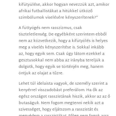
kifütyülése, akkor hogyan nevezzük azt, amikor
afrikai futballistákat a hitükkel ütköző
szimbólumok viselésére kényszerítenek?”
A füttyögés nem rasszizmus, csak
tiszteletlenség. De egyébként szerintem ebből
nem az közvetkezik, hogy a kifütyölés is helyes
meg a viselés kényszerítése is. Sokkal inkább
az, hogy egyik sem. Csak úgy látom ezekkel a
gesztusokkal nem abba az irányba tereljük a
dolgotk, hogy egyik se történjén meg, hanem
öntjuk az olajat a tűzre.
Lehet túl idelaista vagyok, de személy szerint a
kenyérrel visszadobást preferálom. Ha ők az
egész országot rasszistának hiszik, akkor az az ő
butaságuk. Nem fogom megtenni nekik azt a
szivességet, hogy eljátszom a rasszistát és