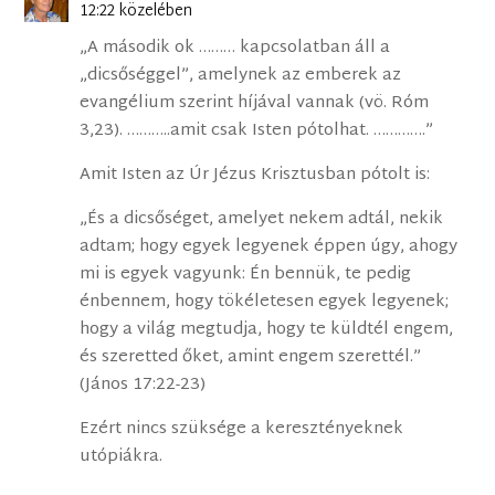
12:22 közelében
„A második ok ……… kapcsolatban áll a
„dicsőséggel”, amelynek az emberek az
evangélium szerint híjával vannak (vö. Róm
3,23). ………..amit csak Isten pótolhat. ………….”
Amit Isten az Úr Jézus Krisztusban pótolt is:
„És a dicsőséget, amelyet nekem adtál, nekik
adtam; hogy egyek legyenek éppen úgy, ahogy
mi is egyek vagyunk: Én bennük, te pedig
énbennem, hogy tökéletesen egyek legyenek;
hogy a világ megtudja, hogy te küldtél engem,
és szeretted őket, amint engem szerettél.”
(János 17:22-23)
Ezért nincs szüksége a keresztényeknek
utópiákra.