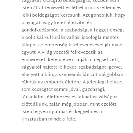
vágyakat kielégítő boldogságra, közben nem
Isten által tervezett és létrehozott szellemi és
lelki boldogságot keresünk. Azt gondoljuk, hogy
a nyugati vagy keleti életvitel és
gondolkodásmód, a szabadság, a függetlenség,
a politikai-kulturális-vallási ideológia mentes
állapot az emberiség kiteljesedésével jár majd
együtt. A világ vezetői félrevezetik az
embereket, kelepcébe csalják a megsebzett,
vágyaitól hajtott lelkeket, szabadságot ígérve,
ehelyett a bűn, a szenvedés láncait mégjobban
rákötik az emberek életére. A jelenlegi helyzet
sem kecsegtet semmi jóval, gazdasági,
társadalmi, élelmezési és lakhatási válságok
előtt állunk, talán még jobban, mint ezelőtt.
Isten legyen irgalmas és kegyelmes a
Krisztusban mindeki felé.