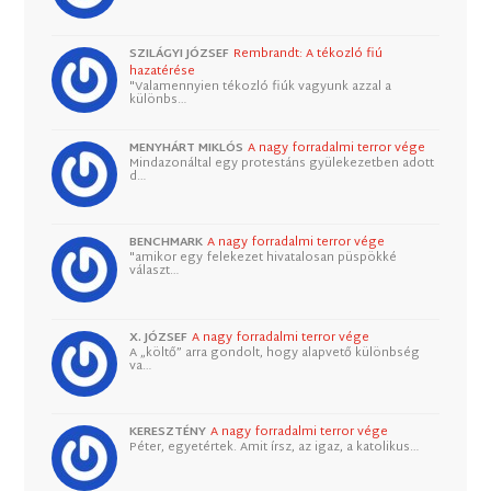
SZILÁGYI JÓZSEF
Rembrandt: A tékozló fiú
hazatérése
"Valamennyien tékozló fiúk vagyunk azzal a
különbs…
MENYHÁRT MIKLÓS
A nagy forradalmi terror vége
Mindazonáltal egy protestáns gyülekezetben adott
d…
BENCHMARK
A nagy forradalmi terror vége
"amikor egy felekezet hivatalosan püspökké
választ…
X. JÓZSEF
A nagy forradalmi terror vége
A „költő” arra gondolt, hogy alapvető különbség
va…
KERESZTÉNY
A nagy forradalmi terror vége
Péter, egyetértek. Amit írsz, az igaz, a katolikus…