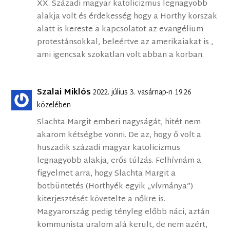
XX. Századi magyar katolicizmus legnagyobb
alakja volt és érdekesség hogy a Horthy korszak
alatt is kereste a kapcsolatot az evangélium
protestánsokkal, beleértve az amerikaiakat is ,
ami igencsak szokatlan volt abban a korban.
Szalai Miklós
2022. július 3. vasárnap-n 19:26
közelében
Slachta Margit emberi nagyságát, hitét nem
akarom kétségbe vonni. De az, hogy ő volt a
huszadik századi magyar katolicizmus
legnagyobb alakja, erős túlzás. Felhívnám a
figyelmet arra, hogy Slachta Margit a
botbüntetés (Horthyék egyik „vívmánya”)
kiterjesztését követelte a nőkre is.
Magyarország pedig tényleg előbb náci, aztán
kommunista uralom alá került, de nem azért,