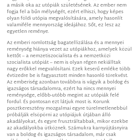
a másik oka az utópiák születésének. Az ember nem
fogja fel a bűn mélységét, ezért elhiszi, hogy képes
olyan földi utópia megvalósítására, amely hasonlít
valamiféle mennyország ideájához. Sőt, ez lesz az
egyetlen reménye.
Az emberi romlottság bagatellizálása és a mennyei
reménység hiánya vezet az utópiákhoz, amelyek közül
kettőt – a nemzetiszocialista és a nemzetközi
szocialista utópiát – nem is olyan régen nekiálltak
nagy erőkkel megvalósítani. Ezek keserű emléke több
évtizedre be is fagyasztott minden hasonló törekvést.
Az emberiség azonban továbbra is vágyik a boldog és
igazságos társadalomra, ezért ha nincs mennyei
reménysége, előbb-utóbb megint az utópiák felé
fordul. És pontosan ezt látjuk most is. Korunk
posztkeresztény mozgalmai egyre türelmetlenebbül
próbálják elsöpörni az utópiájuk útjában álló
akadályokat, és egyre frusztráltabbak, mikor ezekbe
az akadályokba ütköznek. Számukra karnyújtásnyira
van a boldog és igazságos társadalom, már csak