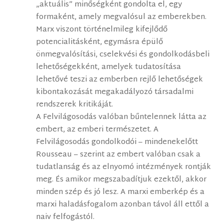
„aktuális” minőségként gondolta el, egy
formaként, amely megvalósul az emberekben.
Marx viszont történelmileg kifejlődő
potencialitásként, egymásra épülő
önmegvalósítási, cselekvési és gondolkodásbeli
lehetőségekként, amelyek tudatosítása
lehetővé teszi az emberben rejlő lehetőségek
kibontakozását megakadályozó társadalmi
rendszerek kritikáját.
A Felvilágosodás valóban bűntelennek látta az
embert, az emberi természetet. A
Felvilágosodás gondolkodói – mindenekelőtt
Rousseau – szerint az embert valóban csak a
tudatlanság és az elnyomó intézmények rontják
meg. És amikor megszabadítjuk ezektől, akkor
minden szép és jó lesz. A marxi emberkép és a
marxi haladásfogalom azonban távol áll ettől a
naiv felfogástól.