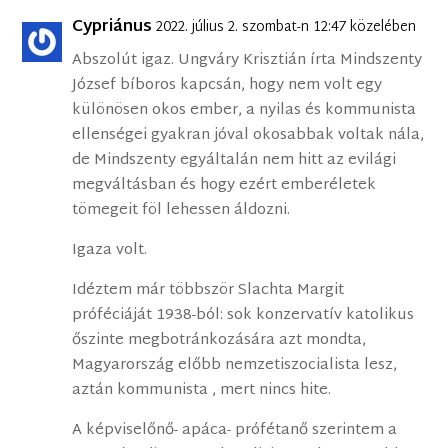
Cypriánus
2022. július 2. szombat-n 12:47 közelében
Abszolút igaz. Ungváry Krisztián írta Mindszenty
József bíboros kapcsán, hogy nem volt egy
különösen okos ember, a nyilas és kommunista
ellenségei gyakran jóval okosabbak voltak nála,
de Mindszenty egyáltalán nem hitt az evilági
megváltásban és hogy ezért emberéletek
tömegeit föl lehessen áldozni.
Igaza volt.
Idéztem már többször Slachta Margit
próféciáját 1938-ból: sok konzervatív katolikus
őszinte megbotránkozására azt mondta,
Magyarország előbb nemzetiszocialista lesz,
aztán kommunista , mert nincs hite.
A képviselőnő- apáca- prófétanő szerintem a