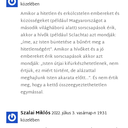
közelében
Amikor a hitetlen és erkölcstelen embereket és
közösségeket (például Magyarországot a
második világháború alatt) sorscsapások érik,
akkor a hívők (például Sclachta) azt mondják:
„íme, az Isten büntetése a bűnért meg a
hitetlenségért”. Amikor a hívőket és a jó
embereket érik sorscsapások akkor azt
mondják: „Isten útjai kifürkészhetetlenek, nem
értjük, ez miért történt, de alázattal
meghajlunk Isten akarata előtt…”. És nem értik
meg, hogy a kettő összeegyeztethetetlen
egymással.
Szalai Miklós
2022. július 3. vasárnap-n 19:31
közelében