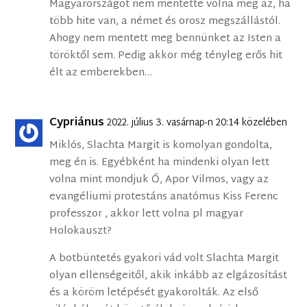
Magyarországot nem mentette volna meg az, ha
több hite van, a német és orosz megszállástól.
Ahogy nem mentett meg bennünket az Isten a
töröktől sem. Pedig akkor még tényleg erős hit
élt az emberekben…
Cypriánus
2022. július 3. vasárnap-n 20:14 közelében
Miklós, Slachta Margit is komolyan gondolta,
meg én is. Egyébként ha mindenki olyan lett
volna mint mondjuk Ő, Apor Vilmos, vagy az
evangéliumi protestáns anatómus Kiss Ferenc
professzor , akkor lett volna pl magyar
Holokauszt?
A botbüntetés gyakori vád volt Slachta Margit
olyan ellenségeitől, akik inkább az elgázosítást
és a köröm letépését gyakorolták. Az első