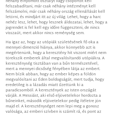
néhány elnyomott osztályt vagy csoportot kell
felszabadítani, már csak néhány intézményt kell
felszámolni, már csak néhány ország ellenállását kell
letörni, és mindjárt itt az új világ. Lehet, hogy a harc
nehéz lesz, lehet, hogy lesznek áldozatai, lehet, hogy a
jogrendet is fel kell egy időre függeszteni, de nincs
visszaút, mert akkor nincs reménység sem.
Ha igaz az, hogy az utópiák születésének fő oka a
mennyei dimenzió hiánya, akkor könnyebb azt is
megértenünk, hogy a keresztény hit viszont miért nem
törekszik emberek által megvalósítandó utópiákra. A
kereszténység tisztában van a bűn természetével,
mert a mennyei dicsőség fényében látja az embert.
Nem bízik abban, hogy az ember képes a földön
megvalósítani az Éden boldogságát, mert tudja, hogy
eredetileg is a lázadás miatt űzettünk ki a
paradicsomból. A keresztények az Isten országát
várják. A Messiást, aki első eljövetelekor hordozta a
bűneinket, második eljövetelekor pedig ítéletre jön
majd el. A kereszténységet nem lepi meg a gonosz
valósága, az emberi szívben is számít rá, és pont az