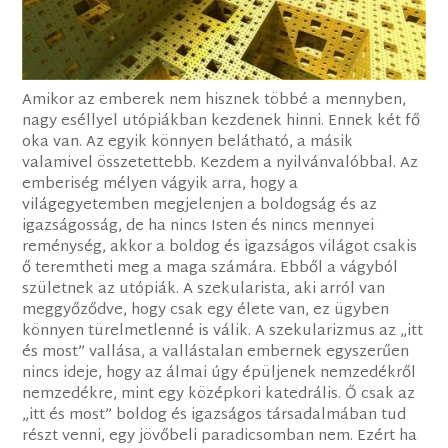
Amikor az emberek nem hisznek többé a mennyben,
nagy eséllyel utópiákban kezdenek hinni. Ennek két fő
oka van. Az egyik könnyen belátható, a másik
valamivel összetettebb. Kezdem a nyilvánvalóbbal. Az
emberiség mélyen vágyik arra, hogy a
világegyetemben megjelenjen a boldogság és az
igazságosság, de ha nincs Isten és nincs mennyei
reménység, akkor a boldog és igazságos világot csakis
ő teremtheti meg a maga számára. Ebből a vágyból
születnek az utópiák. A szekularista, aki arról van
meggyőződve, hogy csak egy élete van, ez ügyben
könnyen türelmetlenné is válik. A szekularizmus az „itt
és most” vallása, a vallástalan embernek egyszerűen
nincs ideje, hogy az álmai úgy épüljenek nemzedékről
nemzedékre, mint egy középkori katedrális. Ő csak az
„itt és most” boldog és igazságos társadalmában tud
részt venni, egy jövőbeli paradicsomban nem. Ezért ha