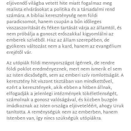
eljövendő világba vetett hite miatt fogalmaz meg
realista elvárásokat a politika és a társadalmi rend
számá​ra. A bibliai kereszténység nem földi
paradicsomot, hanem csupán a bűn időleges
visszaszorítását és féken tartását várja az államtól, és
nem próbálja a gonoszt erőszakkal kigyomlálni az
emberek szívéből. Hisz az állam szerepében, de
gyökeres változást nem a kard, hanem az evangélium
erejétől vár.
Az utópiák​ földi mennyországot ígérnek, ​de ​rendre
földi poklot eredményeznek, mert nem ismerik el sem
az Isten dicsőségét, sem az emberi szív romlottságát.​ A
keresztény hit viszont tisztában van mindkettővel,
ezért a keresztények, akik ebben a hitben állnak,
elfogadják a jelenlegi intézmények tökéletlenségét,
számolnak a gonosz valóságával, és közben buzgón
imádkoznak az Isten országa eljöveteléért, ahogy Uruk
tanította. A reménységük nem az emberben, hanem
Istenben van, így nincs szükségük utópiákra.