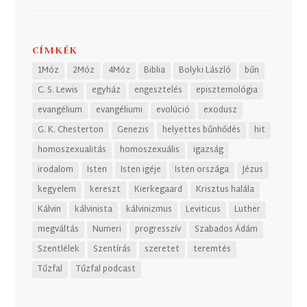
CÍMKÉK
1Móz
2Móz
4Móz
Biblia
Bolyki László
bűn
C. S. Lewis
egyház
engesztelés
episztemológia
evangélium
evangéliumi
evolúció
exodusz
G. K. Chesterton
Genezis
helyettes bűnhődés
hit
homoszexualitás
homoszexuális
igazság
irodalom
Isten
Isten igéje
Isten országa
Jézus
kegyelem
kereszt
Kierkegaard
Krisztus halála
Kálvin
kálvinista
kálvinizmus
Leviticus
Luther
megváltás
Numeri
progresszív
Szabados Ádám
Szentlélek
Szentírás
szeretet
teremtés
Tűzfal
Tűzfal podcast