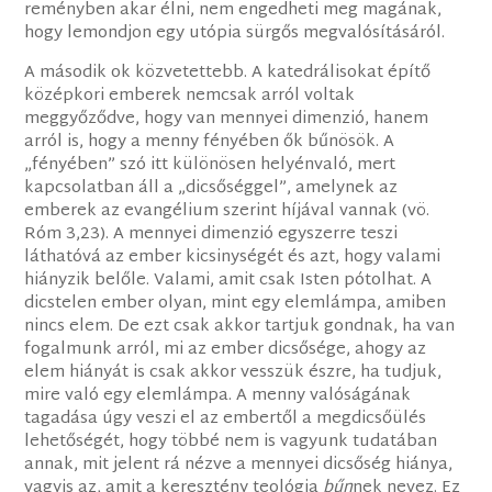
reményben akar élni, nem engedheti meg magának,
hogy lemondjon egy utópia sürgős megvalósításáról.
A második ok közvetettebb. A katedrálisokat építő
középkori emberek nemcsak arról voltak
meggyőződve, hogy van mennyei dimenzió, hanem
arról is, hogy a menny fényében ők bűnösök. A
„fényében” szó itt különösen helyénvaló, mert
kapcsolatban áll a „dicsőséggel”, amelynek az
emberek az evangélium szerint híjával vannak (vö.
Róm 3,23). A mennyei dimenzió egyszerre teszi
láthatóvá az ember kicsinységét és azt, hogy valami
hiányzik belőle. Valami, amit csak Isten pótolhat. A
dicstelen ember olyan, mint egy elemlámpa, amiben
nincs elem. De ezt csak akkor tartjuk gondnak, ha van
fogalmunk arról, mi az ember dicsősége, ahogy az
elem hiányát is csak akkor vesszük észre, ha tudjuk,
mire való egy elemlámpa. A menny valóságának
tagadása úgy veszi el az embertől a megdicsőülés
lehetőségét, hogy többé nem is vagyunk tudatában
annak, mit jelent rá nézve a mennyei dicsőség hiánya,
vagyis az, amit a keresztény teológia
bűn
nek nevez. Ez