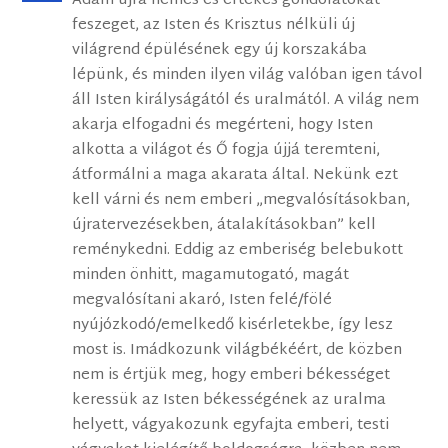
Ádám újra nemes és értékes gondolatokat
feszeget, az Isten és Krisztus nélküli új
világrend épülésének egy új korszakába
lépünk, és minden ilyen világ valóban igen távol
áll Isten királyságától és uralmától. A világ nem
akarja elfogadni és megérteni, hogy Isten
alkotta a világot és Ő fogja újjá teremteni,
átformálni a maga akarata által. Nekünk ezt
kell várni és nem emberi „megvalósításokban,
újratervezésekben, átalakításokban” kell
reménykedni. Eddig az emberiség belebukott
minden önhitt, magamutogató, magát
megvalósítani akaró, Isten felé/fölé
nyújózkodó/emelkedő kisérletekbe, így lesz
most is. Imádkozunk világbékéért, de közben
nem is értjük meg, hogy emberi békességet
keressük az Isten békességének az uralma
helyett, vágyakozunk egyfajta emberi, testi