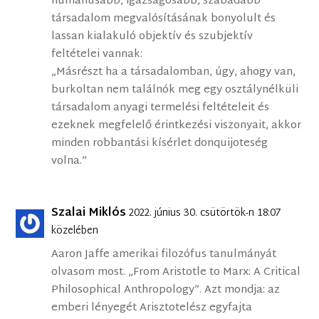
humánusabb, igazságosabb, szabadabb
társadalom megvalósításának bonyolult és
lassan kialakuló objektív és szubjektív
feltételei vannak:
„Másrészt ha a társadalomban, úgy, ahogy van,
burkoltan nem találnók meg egy osztálynélküli
társadalom anyagi termelési feltételeit és
ezeknek megfelelő érintkezési viszonyait, akkor
minden robbantási kísérlet donquijoteség
volna.”
Szalai Miklós
2022. június 30. csütörtök-n 18:07
közelében
Aaron Jaffe amerikai filozófus tanulmányát
olvasom most. „From Aristotle to Marx: A Critical
Philosophical Anthropology”. Azt mondja: az
emberi lényegét Arisztotelész egyfajta