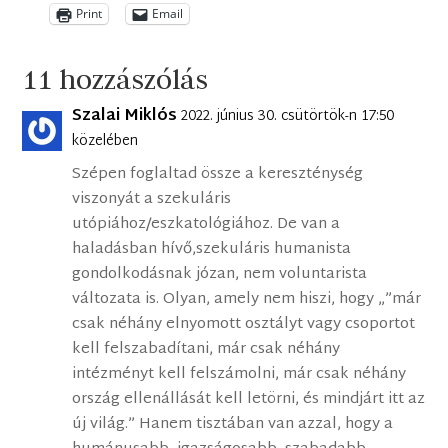
Print
Email
11 hozzászólás
Szalai Miklós
2022. június 30. csütörtök-n 17:50
közelében
Szépen foglaltad össze a kereszténység
viszonyát a szekuláris
utópiához/eszkatológiához. De van a
haladásban hívő,szekuláris humanista
gondolkodásnak józan, nem voluntarista
változata is. Olyan, amely nem hiszi, hogy „”már
csak néhány elnyomott osztályt vagy csoportot
kell felszabadítani, már csak néhány
intézményt kell felszámolni, már csak néhány
ország ellenállását kell letörni, és mindjárt itt az
új világ.” Hanem tisztában van azzal, hogy a