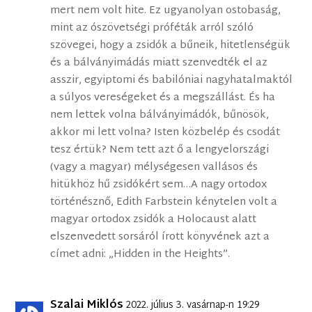
mert nem volt hite. Ez ugyanolyan ostobaság,
mint az ószövetségi próféták arról szóló
szövegei, hogy a zsidók a bűneik, hitetlenségük
és a bálványimádás miatt szenvedték el az
asszir, egyiptomi és babilóniai nagyhatalmaktól
a súlyos vereségeket és a megszállást. És ha
nem lettek volna bálványimádók, bűnösök,
akkor mi lett volna? Isten közbelép és csodát
tesz értük? Nem tett azt ő a lengyelországi
(vagy a magyar) mélységesen vallásos és
hitükhöz hű zsidókért sem…A nagy ortodox
történésznő, Edith Farbstein kénytelen volt a
magyar ortodox zsidók a Holocaust alatt
elszenvedett sorsáról írott könyvének azt a
címet adni: „Hidden in the Heights”.
Szalai Miklós
2022. július 3. vasárnap-n 19:29