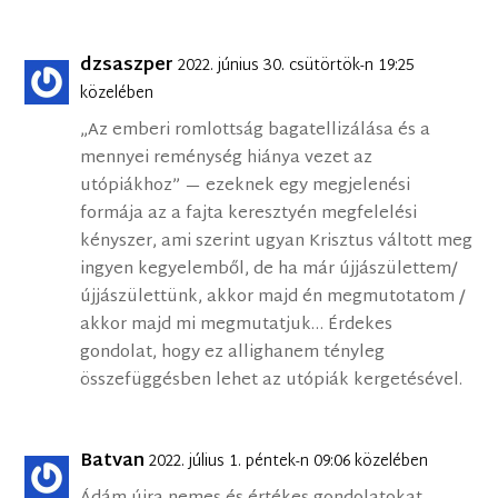
dzsaszper
2022. június 30. csütörtök-n 19:25
közelében
„Az emberi romlottság bagatellizálása és a
mennyei reménység hiánya vezet az
utópiákhoz” — ezeknek egy megjelenési
formája az a fajta keresztyén megfelelési
kényszer, ami szerint ugyan Krisztus váltott meg
ingyen kegyelemből, de ha már újjászülettem/
újjászülettünk, akkor majd én megmutotatom /
akkor majd mi megmutatjuk… Érdekes
gondolat, hogy ez allighanem tényleg
összefüggésben lehet az utópiák kergetésével.
Batvan
2022. július 1. péntek-n 09:06 közelében