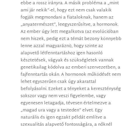
ebbe a rossz irányra. A másik probléma a „mint
ami jár nekik”-el, hogy ezt nem csak valakik
fogják megmondani a fiataloknak, hanem az
„anyatermészet”, leegyszerűsítve, a hormonok.
Az ember úgy lett megalkotva (az evolúcióban
nem hiszek, pedig ezt a témát bezony könnyebb
lenne azzal magyarázni), hogy szinte az
alapvető létfenntartáshoz igen hasonló
késztetések, vágyak és szükségletek vannak
genetikailag kódolva az emberi szervezetben, a
fajfenntartás okán. A hormonok működését nem
lehet egyszerűen csak úgy akarattal
befolyásolni. Ezeket a tényeket a kereszténység
sokszor vagy nem veszi figyelembe, vagy
egyenesen letagadja, tévesen értelmezve a
„magad ura vagy a testeden” elvet. Egy
naturális és igen egzakt példát említve a
szexualitás alapvető fontosságára, a nőknél