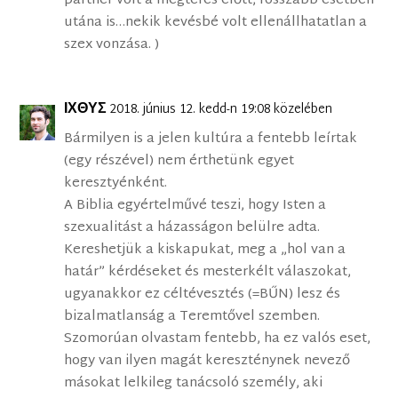
partner volt a megtérés előtt, rosszabb esetben
utána is…nekik kevésbé volt ellenállhatatlan a
szex vonzása. )
ΙΧΘΥΣ
2018. június 12. kedd-n 19:08 közelében
Bármilyen is a jelen kultúra a fentebb leírtak
(egy részével) nem érthetünk egyet
keresztyénként.
A Biblia egyértelművé teszi, hogy Isten a
szexualitást a házasságon belülre adta.
Kereshetjük a kiskapukat, meg a „hol van a
határ” kérdéseket és mesterkélt válaszokat,
ugyanakkor ez céltévesztés (=BŰN) lesz és
bizalmatlanság a Teremtővel szemben.
Szomorúan olvastam fentebb, ha ez valós eset,
hogy van ilyen magát kereszténynek nevező
másokat lelkileg tanácsoló személy, aki