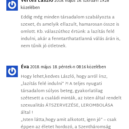
Vértes László
2018. május 16. szerda-n 19:28
közelében
Eddig még minden társadalom szabályozta a
szexet, és amelyik ellazult, hamarosan össze is
omlott. Kb. válaszúthoz értünk: a lazítás felé
indulni, akár a fenntarthatatlanná válás árán is,
nem tűnik jó ötletnek.
Éva
2018. május 18. péntek-n 08:16 közelében
Hogy lehet,kedves László, hogy arról írsz,
„lazítás felé indulni” ?! A teljes nyugati
társadalom súlyos beteg, gyakorlatilag
szétesett a családi minták, az Isten által rendelt
szexualitás ÁTSZERVEZÉSE, LEROMBOLÁSA
által !
„Isten látta,hogy amit alkotott, igen jó” – csak
éppen az életet hordozó, a Szentháromság