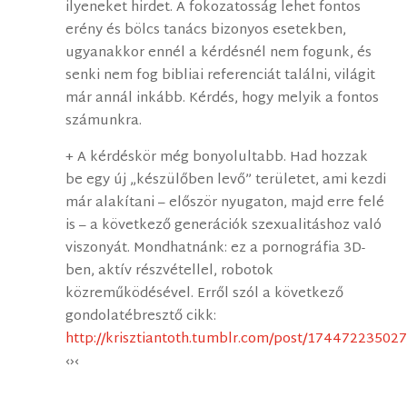
ilyeneket hirdet. A fokozatosság lehet fontos
erény és bölcs tanács bizonyos esetekben,
ugyanakkor ennél a kérdésnél nem fogunk, és
senki nem fog bibliai referenciát találni, világit
már annál inkább. Kérdés, hogy melyik a fontos
számunkra.
+ A kérdéskör még bonyolultabb. Had hozzak
be egy új „készülőben levő” területet, ami kezdi
már alakítani – először nyugaton, majd erre felé
is – a következő generációk szexualitáshoz való
viszonyát. Mondhatnánk: ez a pornográfia 3D-
ben, aktív részvétellel, robotok
közreműködésével. Erről szól a következő
gondolatébresztő cikk:
http://krisztiantoth.tumblr.com/post/1744722350
‹›‹