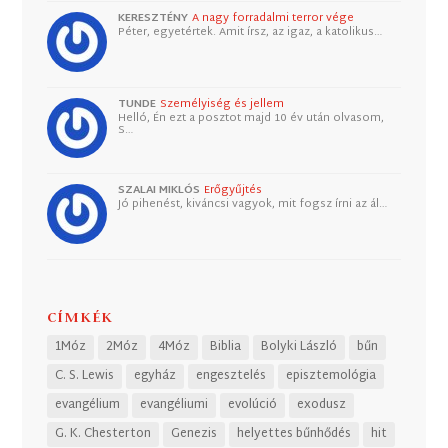
KERESZTÉNY
A nagy forradalmi terror vége
Péter, egyetértek. Amit írsz, az igaz, a katolikus…
TUNDE
Személyiség és jellem
Helló, Én ezt a posztot majd 10 év után olvasom,
S…
SZALAI MIKLÓS
Erőgyűjtés
Jó pihenést, kiváncsi vagyok, mit fogsz írni az ál…
CÍMKÉK
1Móz
2Móz
4Móz
Biblia
Bolyki László
bűn
C. S. Lewis
egyház
engesztelés
episztemológia
evangélium
evangéliumi
evolúció
exodusz
G. K. Chesterton
Genezis
helyettes bűnhődés
hit