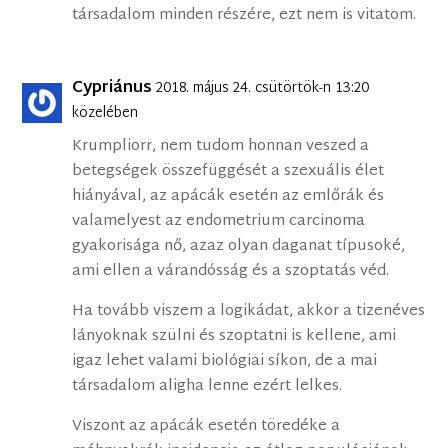
társadalom minden részére, ezt nem is vitatom.
Cypriánus
2018. május 24. csütörtök-n 13:20
közelében
Krumpliorr, nem tudom honnan veszed a
betegségek összefüggését a szexuális élet
hiányával, az apácák esetén az emlőrák és
valamelyest az endometrium carcinoma
gyakorisága nő, azaz olyan daganat típusoké,
ami ellen a várandósság és a szoptatás véd.
Ha tovább viszem a logikádat, akkor a tizenéves
lányoknak szülni és szoptatni is kellene, ami
igaz lehet valami biológiai síkon, de a mai
társadalom aligha lenne ezért lelkes.
Viszont az apácák esetén töredéke a