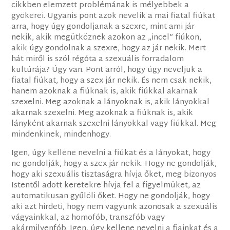
cikkben elemzett problémának is mélyebbek a
gyökerei. Ugyanis pont azok nevelik a mai fiatal fiúkat
arra, hogy úgy gondoljanak a szexre, mint ami jár
nekik, akik megütköznek azokon az „incel” fiúkon,
akik úgy gondolnak a szexre, hogy az jár nekik. Mert
hát miről is szól régóta a szexuális forradalom
kultúrája? Úgy van. Pont arról, hogy úgy neveljük a
fiatal fiúkat, hogy a szex jár nekik. És nem csak nekik,
hanem azoknak a fiúknak is, akik fiúkkal akarnak
szexelni. Meg azoknak a lányoknak is, akik lányokkal
akarnak szexelni. Meg azoknak a fiúknak is, akik
lányként akarnak szexelni lányokkal vagy fiúkkal. Meg
mindenkinek, mindenhogy.
Igen, úgy kellene nevelni a fiúkat és a lányokat, hogy
ne gondolják, hogy a szex jár nekik. Hogy ne gondolják,
hogy aki szexuális tisztaságra hívja őket, meg bizonyos
Istentől adott keretekre hívja fel a figyelmüket, az
automatikusan gyűlöli őket. Hogy ne gondolják, hogy
aki azt hirdeti, hogy nem vagyunk azonosak a szexuális
vágyainkkal, az homofób, transzfób vagy
akármilyenfób. Igen, úgy kellene nevelni a fiainkat és a