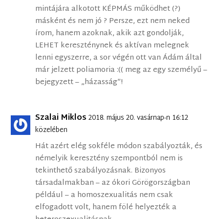
mintájára alkotott KÉPMÁS működhet (?)
másként és nem jó ? Persze, ezt nem neked
írom, hanem azoknak, akik azt gondolják,
LEHET kereszténynek és aktívan melegnek
lenni egyszerre, a sor végén ott van Ádám által
már jelzett poliamoria :(( meg az egy személyű –
bejegyzett – „házasság”!
Szalai Miklos
2018. május 20. vasárnap-n 16:12
közelében
Hát azért elég sokféle módon szabályozták, és
némelyik keresztény szempontból nem is
tekinthető szabályozásnak. Bizonyos
társadalmakban – az ókori Görögországban
például – a homoszexualitás nem csak
elfogadott volt, hanem fölé helyezték a