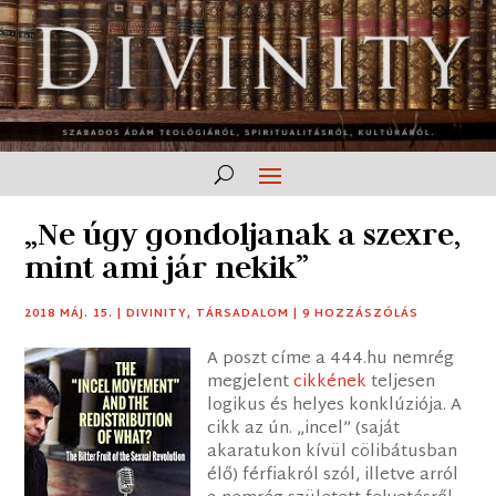
„Ne úgy gondoljanak a szexre,
mint ami jár nekik”
2018 MÁJ. 15.
|
DIVINITY
,
TÁRSADALOM
|
9 HOZZÁSZÓLÁS
A poszt címe a 444.hu nemrég
megjelent
cikkének
teljesen
logikus és helyes konklúziója. A
cikk az ún. „incel” (saját
akaratukon kívül cölibátusban
élő) férfiakról szól, illetve arról