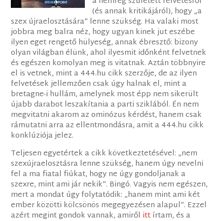
a nemrég született felvetésről
(és annak kritikájáról), hogy „a
szex újraelosztására” lenne szükség. Ha valaki most
jobbra meg balra néz, hogy ugyan kinek jut eszébe
ilyen eget rengető hülyeség, annak ébresztő: bizony
olyan világban élünk, ahol ilyesmit időnként felvetnek
és egészen komolyan meg is vitatnak. Aztán többnyire
el is vetnek, mint a 444.hu cikk szerzője, de az ilyen
felvetések jellemzően csak úgy halnak el, mint a
bretagne-i hullám, amelynek most épp nem sikerült
újabb darabot leszakítania a parti sziklából. Én nem
megvitatni akarom az ominózus kérdést, hanem csak
rámutatni arra az ellentmondásra, amit a 444.hu cikk
konklúziója jelez.
Teljesen egyetértek a cikk következtetésével: „nem
szexújraelosztásra lenne szükség, hanem úgy nevelni
fel a ma fiatal fiúkat, hogy ne úgy gondoljanak a
szexre, mint ami jár nekik”. Bingó. Vagyis nem egészen,
mert a mondat úgy folytatódik: „hanem mint ami két
ember közötti kölcsönös megegyezésen alapul”. Ezzel
azért megint gondok vannak, amiről
itt
írtam, és a