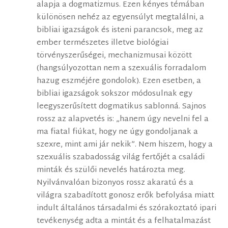
alapja a dogmatizmus. Ezen kényes témában
különösen nehéz az egyensúlyt megtalálni, a
bibliai igazságok és isteni parancsok, meg az
ember természetes illetve biológiai
törvényszerűségei, mechanizmusai között
(hangsúlyozottan nem a szexuális forradalom
hazug eszméjére gondolok). Ezen esetben, a
bibliai igazságok sokszor módosulnak egy
leegyszerűsített dogmatikus sablonná. Sajnos
rossz az alapvetés is: „hanem úgy nevelni fel a
ma fiatal fiúkat, hogy ne úgy gondoljanak a
szexre, mint ami jár nekik”. Nem hiszem, hogy a
szexuális szabadosság világ fertőjét a családi
minták és szülői nevelés határozta meg.
Nyilvánvalóan bizonyos rossz akaratú és a
világra szabadított gonosz erők befolyása miatt
indult általános társadalmi és szórakoztató ipari
tevékenység adta a mintát és a felhatalmazást