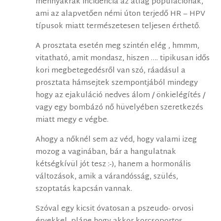
méhnyakrák incidencia az átlag populációnak,
ami az alapvetően némi úton terjedő HR – HPV
típusok miatt természetesen teljesen érthető.
A prosztata esetén meg szintén elég , hmmm,
vitatható, amit mondasz, hiszen …. tipikusan idős
kori megbetegedésről van szó, ráadásul a
prosztata hámsejtek szempontjából mindegy
hogy az ejakuláció nedves álom / önkielégítés /
vagy egy bombázó nő hüvelyében szeretkezés
miatt megy e végbe.
Ahogy a nőknél sem az véd, hogy valami izeg
mozog a vaginában, bár a hangulatnak
kétségkívül jót tesz :-), hanem a hormonális
változások, amik a várandósság, szülés,
szoptatás kapcsán vannak.
Szóval egy kicsit óvatosan a pszeudo- orvosi