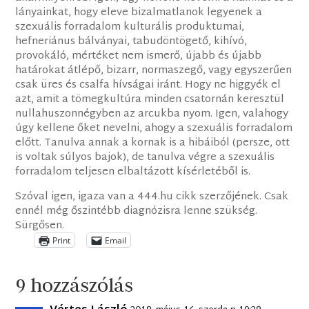
lányainkat, hogy eleve bizalmatlanok legyenek a
szexuális forradalom kulturális produktumai,
hefneriánus bálványai, tabudöntögető, kihívó,
provokáló, mértéket nem ismerő, újabb és újabb
határokat átlépő, bizarr, normaszegő, vagy egyszerűen
csak üres és csalfa hívságai iránt. Hogy ne higgyék el
azt, amit a tömegkultúra minden csatornán keresztül
nullahuszonnégyben az arcukba nyom. Igen, valahogy
úgy kellene őket nevelni, ahogy a szexuális forradalom
előtt. Tanulva annak a kornak is a hibáiból (persze, ott
is voltak súlyos bajok), de tanulva végre a szexuális
forradalom teljesen elbaltázott kísérletéből is.
Szóval igen, igaza van a 444.hu cikk szerzőjének. Csak
ennél még őszintébb diagnózisra lenne szükség.
Sürgősen.
Print
Email
9 hozzászólás