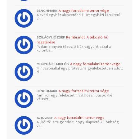
BENCHMARK
A nagy forradalmi terror vége
A svéd egyház alapvetően államegyházi karakterű
an…
SZILÁGYI JÓZSEF
Rembrandt: A tékozló fiú
hazatérése
"Valamennyien tékozló fiúk vagyunk azzal a
különbs…
MENYHÁRT MIKLÓS
A nagy forradalmi terror vége
Mindazonáltal egy protestáns gyülekezetben adott
d…
BENCHMARK
A nagy forradalmi terror vége
"amikor egy felekezet hivatalosan püspökké
választ…
X. JÓZSEF
A nagy forradalmi terror vége
A „költő” arra gondolt, hogy alapvető különbség
va…