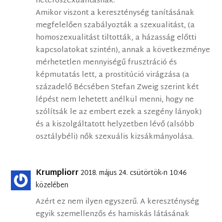
heteroszexualitásnak.
Amikor viszont a kereszténység tanításának
megfelelően szabályozták a szexualitást, (a
homoszexualitást tiltották, a házasság előtti
kapcsolatokat szintén), annak a következménye
mérhetetlen mennyiségű frusztráció és
képmutatás lett, a prostitúció virágzása (a
századelő Bécsében Stefan Zweig szerint két
lépést nem lehetett anélkül menni, hogy ne
szólítsák le az embert ezek a szegény lányok)
és a kiszolgáltatott helyzetben lévő (alsóbb
osztálybéli) nők szexuális kizsákmányolása.
Krumpliorr
2018. május 24. csütörtök-n 10:46
közelében
Azért ez nem ilyen egyszerű. A kereszténység
egyik szemellenzős és hamiskás látásának