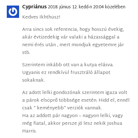
Cypriánus
2018. június 12. kedd-n 20:04 közelében
Kedves Ikhthüsz!
Arra sincs sok referencia, hogy hosszú évekig,
akár évtizedekig vár valaki a házassággal a
nemi érés után , mert mondjuk egyetemre jár
stb.
Szerintem inkább ott van a kutya elásva.
Ugyanis ez rendkívül frusztráló állapot
sokaknak.
Az adott lelki gondozónak szerintem igaza volt
a párok elsöprő többsége esetén. Hidd el, ennél
csak ” keményebb” verziók vannak.
Ha az addott pár nagyon – nagyon lelki, vagy
még fiatal, akkor persze jó lesz nekik Joshua
Harris.