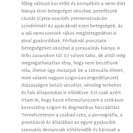
főleg változó kor előtt és környékén a nemi élet
hiánya testi betegséget okozhat, petefészek
cisztát (Cysta ovarii)és premenstruációs
szindrómát! Az apácáknál ezen betegségek, ás
a női nemi szervek rákos megbetegedései is
jóval gyakoribbak. Férfiaknál prosztata
betegségeket okozhat a szexualitás hiánya. A
lelki zavarokon túl. Ez súlyos tabu, de attól még
megingathatatlan tény, hogy nem beszélünk
róla, illetve úgy mutatjuk be a szexuális életet,
mint valami nagyon szigorúan engedélyezett
(házasságon belül) veszélyt, némileg terheket
és fals állapotokat is előidézve. Ezt csak azért
írtam le, hogy kicsit ellensúlyozzam a szokásos
keresztény szigort és dogmatikus hozzáállást.
Természetesen a szabad szex, a pornográfia, a
prostitúció és általában az egyre gyakoribb
szexuális devianciák elítélendők és károsak a