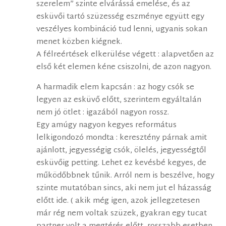
szerelem” szinte elvárássá emelése, és az
esküvői tartó szüzesség eszménye együtt egy
veszélyes kombináció tud lenni, ugyanis sokan
menet közben kiégnek.
A félreértések elkerülése végett : alapvetően az
első két elemen kéne csiszolni, de azon nagyon.
A harmadik elem kapcsán : az hogy csók se
legyen az esküvő előtt, szerintem egyáltalán
nem jó ötlet : igazából nagyon rossz.
Egy amúgy nagyon kegyes református
lelkigondozó mondta : keresztény párnak amit
ajánlott, jegyességig csók, ölelés, jegyességtől
esküvőig petting. Lehet ez kevésbé kegyes, de
működőbbnek tűnik. Arról nem is beszélve, hogy
szinte mutatóban sincs, aki nem jut el házasság
előtt ide. ( akik még igen, azok jellegzetesen
már rég nem voltak szüzek, gyakran egy tucat