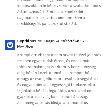
érvekkel, pláne hogy akkor korcsoportos
kohorszokban le kéne vezetni a szabados ( bocs
Ádám) szexuális élet miatt emelkedett
daganatos kockázatot, nem beszélve a
meddőségről, panaszokról stb. Stb.
Cypriánus
2018. május 24. csütörtök-n 13:39
közelében
Krumpliorr: viszont a nem orvosi felével jelentős
részben egyet tudok érteni, és ennek már
többször hahangot is adtam. A kereszténység
elég bénán kezeli a témát. E szempontból
amúgy az evangéliumi protestáns kisegyházak
és nagyon pietista kegyességű felekezetek a
leginkább bénák, legalábbis azok, ahol nem
gyakori a -mai világban – korai házasság.
Az önmegvalósítás ideája, a „romantikus