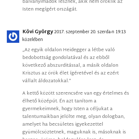
bálványimádók lesznek, akik nem öröklik az
Isten megígért országát.
Kövi György
2017. szeptember 20. szerda-n 19:13
közelében
„Az egyik oldalon Heidegger a létbe való
bedobottság gondolatával és az ebből
következő abszurditással, a másik oldalon
Krisztus az örök élet ígéretével és az ezért
vállalt áldozatokkal.”
A kettő között szerencsére van egy értelmes és
élhető középút. Én azt tanítom a
gyermekeimnek, hogy Isten a céljukat a
talentumaikban jelölte meg, olyan dologban,
amelyet ha becsületes igyekezettel
gyümölcsöztetnek, maguknak is, másoknak is