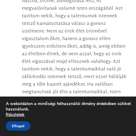
haszna, öröme, boldogulása lesz, és
megvalósítanak valamit Isten országából. Azt
tanítom nekik, hogy a talentumok Istennek
tetsző kamatoztatása válasz a gonosz
üzelmeire. Nem az örök élet örömével
vigasztalom őket, hanem a gonosz ellen
igyekszem erősíteni őket, addig is, amíg ebben
az életben élnek, de nem azzal, hogy az örök
élet vigaszával majd ellesznek valahogy. Azt
tanítom nekik, hogy a talentumaikkal való jó
sáfárkodás Istennek tetsző, mert ezzel hálálják
meg a tőle kapott ajándékot. Ha valóban
megtanulnak jól élni a talentumaikkal, Isten
minden követelményének meg tudnak felelni,
A weboldalon a minőségi felhasználói élmény érdekében sütiket
amit itt velük szemben támaszt.
használunk.
Részletek
Most olyan dolgot fogok írni, ami első olvasásra
rosszul eshet (és nyilván nem veszed magadra,
Elfogad
ha nem inged): kifejezetten kártékonynak és