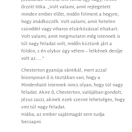
őrzött titka. „Volt valami, amit rejtegetett
minden ember előtt, midőn fölment a hegyre,
hogy imádkozzék. Volt valami, amit hirtelen
csönddel vagy viharos elzárkózással eltakart.
Volt valami, amit megmutatni még Istennek is
túl nagy feladat volt, midőn köztünk járt a
földön, s én olykor úgy vélem – lelkének derűje
volt az……”
Chesterton gyanúja sántikál, mert azzal
bizonyosan ő is tisztában van, hogy a
Mindenható Istennek nincs olyan, hogy túl nagy
feladat. Akire ő, Chesterton, valójában gondolt,
Jézus (asz), akinek ezek szerint lehetséges, hogy
vmi túl nagy feladat.
Hiába, az ember sajátmagát sem tudja
becsapni.