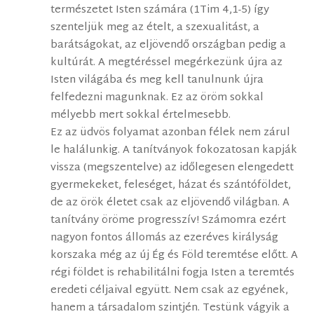
természetet Isten számára (1Tim 4,1-5) így
szenteljük meg az ételt, a szexualitást, a
barátságokat, az eljövendő országban pedig a
kultúrát. A megtéréssel megérkezünk újra az
Isten világába és meg kell tanulnunk újra
felfedezni magunknak. Ez az öröm sokkal
mélyebb mert sokkal értelmesebb.
Ez az üdvös folyamat azonban félek nem zárul
le halálunkig. A tanítványok fokozatosan kapják
vissza (megszentelve) az időlegesen elengedett
gyermekeket, feleséget, házat és szántóföldet,
de az örök életet csak az eljövendő világban. A
tanítvány öröme progresszív! Számomra ezért
nagyon fontos állomás az ezeréves királyság
korszaka még az új Ég és Föld teremtése előtt. A
régi földet is rehabilitálni fogja Isten a teremtés
eredeti céljaival együtt. Nem csak az egyének,
hanem a társadalom szintjén. Testünk vágyik a