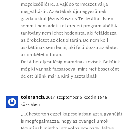
megdicsőülésre, a vajúdó természet várja
megváltását. Az értékek újra egyesülnek
gazdájukkal Jézus Krisztus Teste által. Isten
semmit nem adott fel eredeti programjából! A
tanítvány nem lehet hedonista, aki feláldozza
az örökéletet az élet oltárán. De nem kell
aszkétának sem lenni, aki feláldozza az életet
az örökélet oltárán.
De! A beteljesülésig maradnak tövisek. Bokáink
még ki vannak facsarodva, mint Mefibosetként
de ott ülünk már a Király asztalánál!
tolerancia
2017. szeptember 5. kedd-n 16:46
közelében
„…Chesterton ezzel kapcsolatban azt a gyanúját
is megfogalmazza, hogy az evangéliumok
Jézusának mintha lett volna egy nagy, féltve