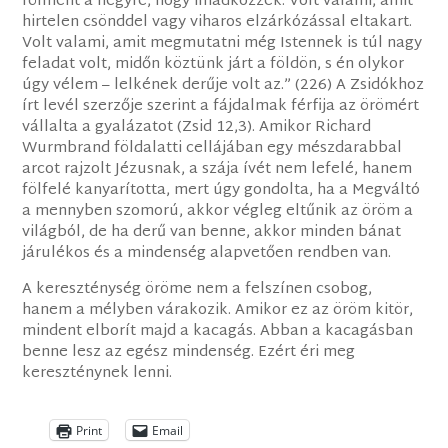
fölment a hegyre, hogy imádkozzék. Volt valami, amit
hirtelen csönddel vagy viharos elzárkózással eltakart.
Volt valami, amit megmutatni még Istennek is túl nagy
feladat volt, midőn köztünk járt a földön, s én olykor
úgy vélem – lelkének derűje volt az.” (226) A Zsidókhoz
írt levél szerzője szerint a fájdalmak férfija az örömért
vállalta a gyalázatot (Zsid 12,3). Amikor Richard
Wurmbrand földalatti cellájában egy mészdarabbal
arcot rajzolt Jézusnak, a szája ívét nem lefelé, hanem
fölfelé kanyarította, mert úgy gondolta, ha a Megváltó
a mennyben szomorú, akkor végleg eltűnik az öröm a
világból, de ha derű van benne, akkor minden bánat
járulékos és a mindenség alapvetően rendben van.
A kereszténység öröme nem a felszínen csobog,
hanem a mélyben várakozik. Amikor ez az öröm kitör,
mindent elborít majd a kacagás. Abban a kacagásban
benne lesz az egész mindenség. Ezért éri meg
kereszténynek lenni.
Print
Email