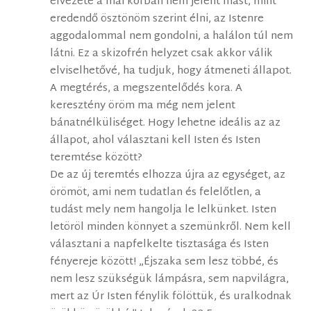
élvezete a mai korban nem jelent mást, mint
eredendő ösztönöm szerint élni, az Istenre
aggodalommal nem gondolni, a halálon túl nem
látni. Ez a skizofrén helyzet csak akkor válik
elviselhetővé, ha tudjuk, hogy átmeneti állapot.
A megtérés, a megszentelődés kora. A
keresztény öröm ma még nem jelent
bánatnélküliséget. Hogy lehetne ideális az az
állapot, ahol választani kell Isten és Isten
teremtése között?
De az új teremtés elhozza újra az egységet, az
örömöt, ami nem tudatlan és felelőtlen, a
tudást mely nem hangolja le lelkünket. Isten
letöröl minden könnyet a szemünkről. Nem kell
választani a napfelkelte tisztasága és Isten
fényereje között! „Éjszaka sem lesz többé, és
nem lesz szükségük lámpásra, sem napvilágra,
mert az Úr Isten fénylik fölöttük, és uralkodnak