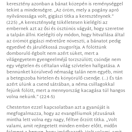
keresztény azonban a bánat közepén is reménységgel
tekint a mindenségre. „Az öröm, mely a pogány apró
nyilvánossága volt, gigászi titka a kereszténynek.”
(225) „A kereszténység tökéletesen kielégíti az
embernek azt az ősi és ösztönös vágyát, hogy szeretne
a talpán állni. Kielégíti oly módon, hogy hitvallása által
az örömöt gigászi méretűre növeszti, a bánatot pedig
egyedivé és járulékossá zsugorítja. A fölöttünk
domboruló égbolt nem azért süket, mert a
világegyetem gyengeelméjű torzszülött; csöndje nem
egy végtelen és céltalan világ szívtelen hallgatása. A
bennünket körülvevő némaság talán nem egyéb, mint
a betegszoba hirtelen és könyörülő csendje. (…) És tán
azért ülünk a csend sátrában, a néma csillagokkal
fejünk fölött, mert a mennyország kacagása túl hangos
volna nekünk.” (224-5)
Chesterton ezzel kapcsolatban azt a gyanúját is
megfogalmazza, hogy az evangéliumok Jézusának
mintha lett volna egy nagy, féltve őrzött titka. „Volt
valami, amit rejtegetett minden ember előtt, midőn