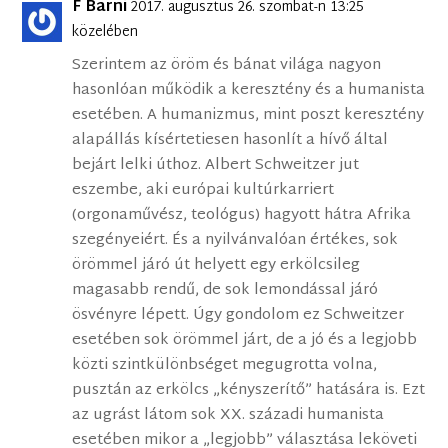
F Barni
2017. augusztus 26. szombat-n 13:25
közelében
Szerintem az öröm és bánat világa nagyon
hasonlóan működik a keresztény és a humanista
esetében. A humanizmus, mint poszt keresztény
alapállás kísértetiesen hasonlít a hívő által
bejárt lelki úthoz. Albert Schweitzer jut
eszembe, aki európai kultúrkarriert
(orgonaművész, teológus) hagyott hátra Afrika
szegényeiért. És a nyilvánvalóan értékes, sok
örömmel járó út helyett egy erkölcsileg
magasabb rendű, de sok lemondással járó
ösvényre lépett. Úgy gondolom ez Schweitzer
esetében sok örömmel járt, de a jó és a legjobb
közti szintkülönbséget megugrotta volna,
pusztán az erkölcs „kényszerítő” hatására is. Ezt
az ugrást látom sok XX. századi humanista
esetében mikor a „legjobb” választása leköveti