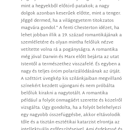
mint a hegyekből előtörő patakok; a nagy
dolgok azonban keserűek előtte, mint a tenger.
Jéggé dermed, ha a világegyetem titokzatos
magvára gondol.” A fenti Chesterton idézet, ha
lehet jobban illik a 19. század romantikájának a
szemléletére és olyan mintha felőlük nézve
vetítette volna rá a pogányságra. A romantika
még jóval Darwin és Marx előtt bejárta az utat
Istentől a természethez visszafelé. És egyben a
nagy és teljes öröm polarizálódásának az útját.
A széttört üvegkép kis szilánkjaiban megvillanó
színekért kezdett ujjongani és nem próbálta
belőlük kirakni a nagytotált. A romantika
például a folyót önmagáért szerette és közelről
vizsgálta. Úgy gondolta, ha a folyót belehelyezi
egy nagyobb összefüggésbe, akkor eltávolodik
tőle és a tisztán esztétikai katarzist elrontja az
intellektuális erőfeszítéseivel. Ami érdekessé és