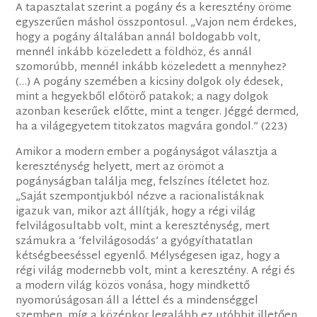
A tapasztalat szerint a pogány és a keresztény öröme
egyszerűen máshol összpontosul. „Vajon nem érdekes,
hogy a pogány általában annál boldogabb volt,
mennél inkább közeledett a földhöz, és annál
szomorúbb, mennél inkább közeledett a mennyhez?
(…) A pogány szemében a kicsiny dolgok oly édesek,
mint a hegyekből előtörő patakok; a nagy dolgok
azonban keserűek előtte, mint a tenger. Jéggé dermed,
ha a világegyetem titokzatos magvára gondol.” (223)
Amikor a modern ember a pogányságot választja a
kereszténység helyett, mert az örömöt a
pogányságban találja meg, felszínes ítéletet hoz.
„Saját szempontjukból nézve a racionalistáknak
igazuk van, mikor azt állítják, hogy a régi világ
felvilágosultabb volt, mint a kereszténység, mert
számukra a ’felvilágosodás’ a gyógyíthatatlan
kétségbeeséssel egyenlő. Mélységesen igaz, hogy a
régi világ modernebb volt, mint a keresztény. A régi és
a modern világ közös vonása, hogy mindkettő
nyomorúságosan áll a léttel és a mindenséggel
szemben, míg a középkor legalább ez utóbbit illetően