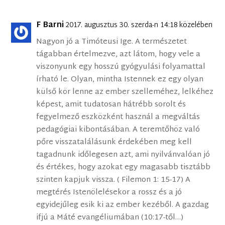
F Barni
2017. augusztus 30. szerda-n 14:18 közelében
Nagyon jó a Timóteusi Ige. A természetet
tágabban értelmezve, azt látom, hogy vele a
viszonyunk egy hosszú gyógyulási folyamattal
írható le. Olyan, mintha Istennek ez egy olyan
külső kör lenne az ember szelleméhez, lelkéhez
képest, amit tudatosan hátrébb sorolt és
fegyelmező eszközként használ a megváltás
pedagógiai kibontásában. A teremtőhöz való
pőre visszatalálásunk érdekében meg kell
tagadnunk időlegesen azt, ami nyilvánvalóan jó
és értékes, hogy azokat egy magasabb tisztább
szinten kapjuk vissza. ( Filemon 1: 15-17) A
megtérés Istenölelésekor a rossz és a jó
egyidejűleg esik ki az ember kezéből. A gazdag
ifjú a Máté evangéliumában (10:17-től…)