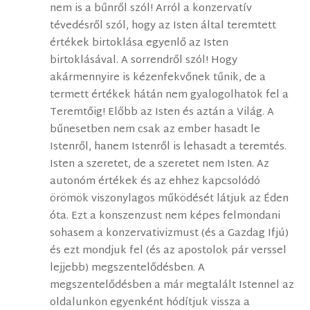
nem is a bűnről szól! Arról a konzervatív
tévedésről szól, hogy az Isten által teremtett
értékek birtoklása egyenlő az Isten
birtoklásával. A sorrendről szól! Hogy
akármennyire is kézenfekvőnek tűnik, de a
termett értékek hátán nem gyalogolhatok fel a
Teremtőig! Előbb az Isten és aztán a Világ. A
bűnesetben nem csak az ember hasadt le
Istenről, hanem Istenről is lehasadt a teremtés.
Isten a szeretet, de a szeretet nem Isten. Az
autonóm értékek és az ehhez kapcsolódó
örömök viszonylagos működését látjuk az Éden
óta. Ezt a konszenzust nem képes felmondani
sohasem a konzervativizmust (és a Gazdag Ifjú)
és ezt mondjuk fel (és az apostolok pár verssel
lejjebb) megszentelődésben. A
megszentelődésben a már megtalált Istennel az
oldalunkon egyenként hódítjuk vissza a