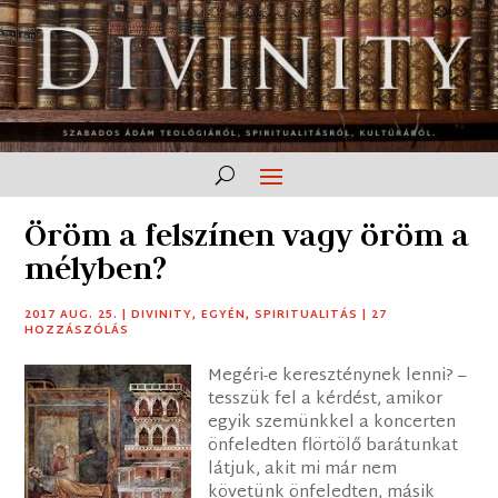
Öröm a felszínen vagy öröm a
mélyben?
2017 AUG. 25.
|
DIVINITY
,
EGYÉN
,
SPIRITUALITÁS
|
27
HOZZÁSZÓLÁS
Megéri-e kereszténynek lenni? –
tesszük fel a kérdést, amikor
egyik szemünkkel a koncerten
önfeledten flörtölő barátunkat
látjuk, akit mi már nem
követünk önfeledten, másik