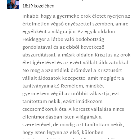
18:19 közelében
Inkább: hogy a gyermeke örök életet nyerjen az
értelmetlen végső enyészettel szemben, amire
egyébként a világra jön. Az egyik oldalon
Heidegger a létbe való bedobottság
gondolatával és az ebből következő
abszurditással, a másik oldalon Krisztus az örök
élet ígéretével és az ezért vállalt áldozatokkal.
No meg a Szentlélek örömével a Krisztusért
vállalt áldozatok közepette, amit megígért a
tanítványainak.:) Remélem, mindkét
gyermekem végül az utóbbit választja, ezt
tanítottam nekik, ezért imádkozom
csecsemőkoruk óta. A kereszt vállalása nincs
ellentmondásban Isten világának a
szeretetével, de mindig azt tanítottam nekik,
hogy Isten legyen az első, különben