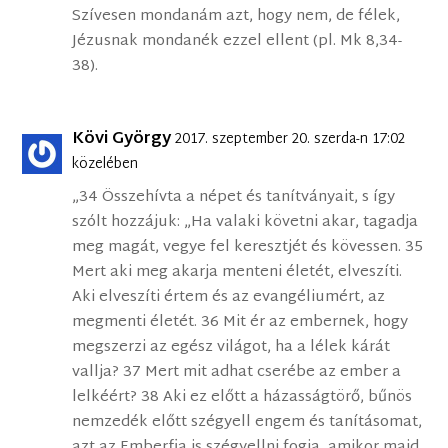
Szívesen mondanám azt, hogy nem, de félek,
Jézusnak mondanék ezzel ellent (pl. Mk 8,34-
38).
Kövi György
2017. szeptember 20. szerda-n 17:02
közelében
„34 Összehívta a népet és tanítványait, s így
szólt hozzájuk: „Ha valaki követni akar, tagadja
meg magát, vegye fel keresztjét és kövessen. 35
Mert aki meg akarja menteni életét, elveszíti.
Aki elveszíti értem és az evangéliumért, az
megmenti életét. 36 Mit ér az embernek, hogy
megszerzi az egész világot, ha a lélek kárát
vallja? 37 Mert mit adhat cserébe az ember a
lelkéért? 38 Aki ez előtt a házasságtörő, bűnös
nemzedék előtt szégyell engem és tanításomat,
azt az Emberfia is szégyellni fogja, amikor majd