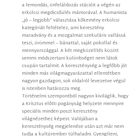
a lemondás, önfeláldozás stációit a végén az
erkölcsi megdicsőülés mámorával. A humanista
„jó – legjobb” választása kőkemény erkölcsi
kategóriát feltételez, ami keresztény
maradvány és a mozgalmat szekuláris vallássá
teszi, örömmel – bánattal, saját pokollal és
mennyországgal. A két megközelítés között
semmi módszertani különbséget nem látok
csupán tartalmit. A kereszténység a legfőbb jót
minden más világmagyarázattal ellentétben
nagyon gazdagon, sok oldalról levezetve végül
is Istenben határozza meg.
Történelmi szempontból nagyon kiviláglik, hogy
a Krisztus előtti pogányság helyzete mennyire
speciális minden poszt keresztény
világnézethez képest. Valójában a
kereszténység megjelenése után azt már nem
tudja a kultúrember túlhaladni. Gyengíteni,