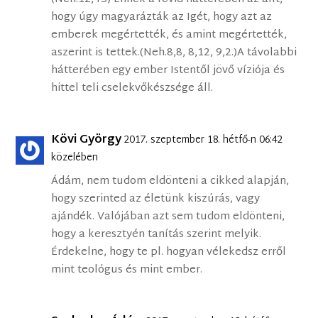
hogy úgy magyarázták az Igét, hogy azt az
emberek megértették, és amint megértették,
aszerint is tettek.(Neh.8,8, 8,12, 9,2.)A távolabbi
hátterében egy ember Istentől jövő víziója és
hittel teli cselekvőkészsége áll.
Kövi György
2017. szeptember 18. hétfő-n 06:42
közelében
Ádám, nem tudom eldönteni a cikked alapján,
hogy szerinted az életünk kiszúrás, vagy
ajándék. Valójában azt sem tudom eldönteni,
hogy a keresztyén tanítás szerint melyik.
Érdekelne, hogy te pl. hogyan vélekedsz erről
mint teológus és mint ember.