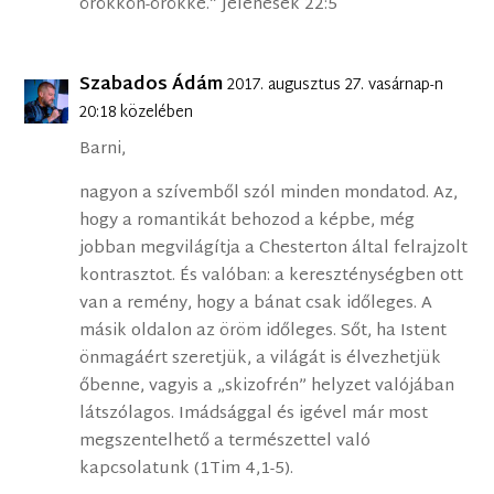
örökkön-örökké.” Jelenések 22:5
Szabados Ádám
2017. augusztus 27. vasárnap-n
20:18 közelében
Barni,
nagyon a szívemből szól minden mondatod. Az,
hogy a romantikát behozod a képbe, még
jobban megvilágítja a Chesterton által felrajzolt
kontrasztot. És valóban: a kereszténységben ott
van a remény, hogy a bánat csak időleges. A
másik oldalon az öröm időleges. Sőt, ha Istent
önmagáért szeretjük, a világát is élvezhetjük
őbenne, vagyis a „skizofrén” helyzet valójában
látszólagos. Imádsággal és igével már most
megszentelhető a természettel való
kapcsolatunk (1Tim 4,1-5).