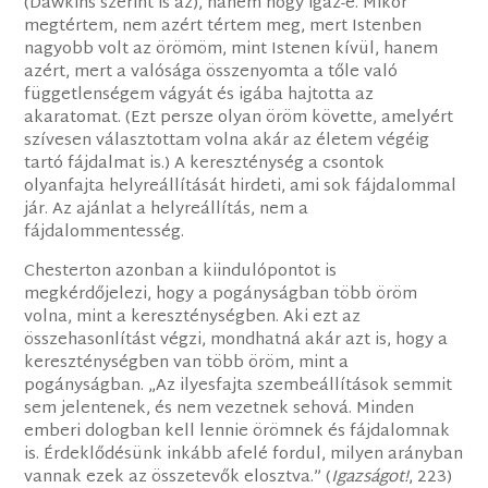
(Dawkins szerint is az), hanem hogy igaz-e. Mikor
megtértem, nem azért tértem meg, mert Istenben
nagyobb volt az örömöm, mint Istenen kívül, hanem
azért, mert a valósága összenyomta a tőle való
függetlenségem vágyát és igába hajtotta az
akaratomat. (Ezt persze olyan öröm követte, amelyért
szívesen választottam volna akár az életem végéig
tartó fájdalmat is.) A kereszténység a csontok
olyanfajta helyreállítását hirdeti, ami sok fájdalommal
jár. Az ajánlat a helyreállítás, nem a
fájdalommentesség.
Chesterton azonban a kiindulópontot is
megkérdőjelezi, hogy a pogányságban több öröm
volna, mint a kereszténységben. Aki ezt az
összehasonlítást végzi, mondhatná akár azt is, hogy a
kereszténységben van több öröm, mint a
pogányságban. „Az ilyesfajta szembeállítások semmit
sem jelentenek, és nem vezetnek sehová. Minden
emberi dologban kell lennie örömnek és fájdalomnak
is. Érdeklődésünk inkább afelé fordul, milyen arányban
vannak ezek az összetevők elosztva.” (
Igazságot!
, 223)