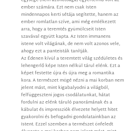
egysége (nem azonossága) egyértelmű volt az
ember számára. Ezt nem csak Isten
mindennapos kerti sétája segítette, hanem az
ember romlatlan szíve, ami még emlékezett
arra, hogy a teremtés gyümölcseit Isten
szavával együtt kapta. Az Isten immanens
istene volt világának, de nem volt azonos vele,
ahogy ezt a panteisták tanítják.
Az Édenen kívül a teremtett világ szédületes és
lehengerlő képe Isten nélkül tárul elénk. Ezt a
képet festette újra és újra meg a romantika
kora. A természet mögé nézni a mai korban nem
jelent mást, mint kigabalyodni a világból,
felfüggeszteni jogos csodálatunkat, hátat
fordulni az elénk táruló panorámának és a
kábulat és impressziók élvezete helyett hitet
gyakorolni és befogadni gondolatainkban az
Istent. Ezzel szemben a természet önfeledt