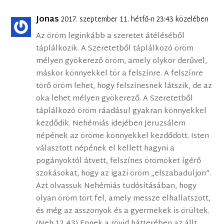
Jonas
2017. szeptember 11. hétfő-n 23:43 közelében
Az öröm leginkább a szeretet átéléséből
táplálkozik. A Szeretetből táplálkozó öröm
mélyen gyökerező öröm, amely olykor derűvel,
máskor könnyekkel tör a felszínre. A felszínre
törő öröm lehet, hogy felszínesnek látszik, de az
oka lehet mélyen gyökerező. A Szeretetből
táplálkozó öröm ráadásul gyakran könnyekkel
kezdődik. Nehémiás idejében Jeruzsálem
népének az öröme könnyekkel kezdődött. Isten
választott népének el kellett hagyni a
pogányoktól átvett, felszínes örömöket ígérő
szokásokat, hogy az igazi öröm „elszabaduljon”.
Azt olvassuk Nehémiás tudósításában, hogy
olyan öröm tört fel, amely messze elhallatszott,
és még az asszonyok és a gyermekek is örültek.
(Neh.12,43) Ennek a rövid hátterében az állt,