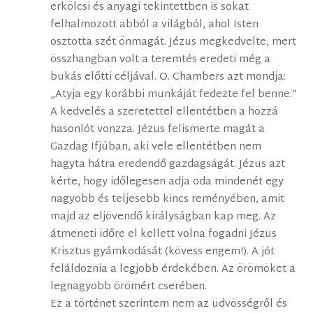
erkölcsi és anyagi tekintettben is sokat
felhalmozott abból a világból, ahol Isten
osztotta szét önmagát. Jézus megkedvelte, mert
összhangban volt a teremtés eredeti még a
bukás előtti céljával. O. Chambers azt mondja:
„Atyja egy korábbi munkáját fedezte fel benne.”
A kedvelés a szeretettel ellentétben a hozzá
hasonlót vonzza. Jézus felismerte magát a
Gazdag Ifjúban, aki vele ellentétben nem
hagyta hátra eredendő gazdagságát. Jézus azt
kérte, hogy időlegesen adja oda mindenét egy
nagyobb és teljesebb kincs reményében, amit
majd az eljövendő királyságban kap meg. Az
átmeneti időre el kellett volna fogadni Jézus
Krisztus gyámkodását (kövess engem!). A jót
feláldoznia a legjobb érdekében. Az örömöket a
legnagyobb örömért cserében.
Ez a történet szerintem nem az üdvösségről és