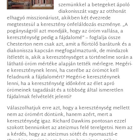
szemünkkel a betegeket ápoló
diakonisszát vagy az otthonát
elhagyó misszionáriust, akikben két évezrede
megtestesül a keresztény önfeláldozás eszménye. „A
pogányságról azt mondják, hogy az öröm vallása, a
kereszténység pedig a fájdalomé” – foglalja össze
Chesterton nem csak azt, amit a flörtölő barátunk és a
diakonissza kapcsán megfogalmaztunk, de mindazok
ítéletét is, akik a kereszténységet a történelme során a
látható öröm mértéke alapján tették mérlegre. Megéri-
e kereszténynek lenni, ha cserébe az örömöt kell
feladnunk a fájdalomért? Megéri-e kereszténynek
lenni, ha a kereszténység időnként az élet apró
örömeinek tagadását és a többség által ismeretlen
fájdalmak felvételét jelenti?
Válaszolhatjuk erre azt, hogy a kereszténység mellett
nem az örömért döntünk, hanem azért, mert a
kereszténység igaz. Richard Dawkins pontosan ezzel
szokott bennünket az ateizmus felé terelgetni. Nem az
a kérdés, hogy az ateizmus sötét és nyomasztó-e