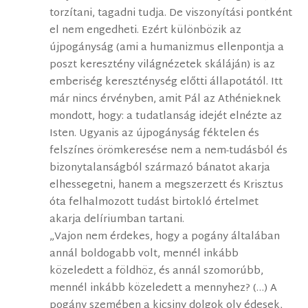
torzítani, tagadni tudja. De viszonyítási pontként
el nem engedheti. Ezért különbözik az
újpogányság (ami a humanizmus ellenpontja a
poszt keresztény világnézetek skáláján) is az
emberiség kereszténység előtti állapotától. Itt
már nincs érvényben, amit Pál az Athénieknek
mondott, hogy: a tudatlanság idejét elnézte az
Isten. Ugyanis az újpogányság féktelen és
felszínes örömkeresése nem a nem-tudásból és
bizonytalanságból származó bánatot akarja
elhessegetni, hanem a megszerzett és Krisztus
óta felhalmozott tudást birtokló értelmet
akarja delíriumban tartani.
„Vajon nem érdekes, hogy a pogány általában
annál boldogabb volt, mennél inkább
közeledett a földhöz, és annál szomorúbb,
mennél inkább közeledett a mennyhez? (…) A
pogány szemében a kicsiny dolgok oly édesek,