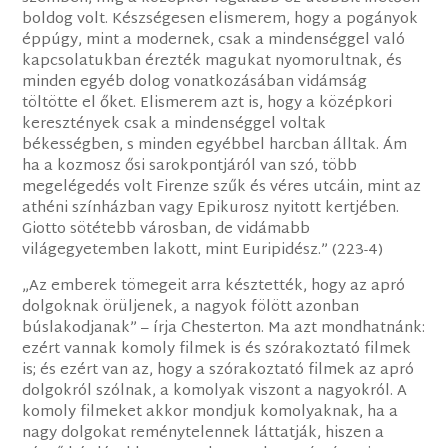
boldog volt. Készségesen elismerem, hogy a pogányok
éppúgy, mint a modernek, csak a mindenséggel való
kapcsolatukban érezték magukat nyomorultnak, és
minden egyéb dolog vonatkozásában vidámság
töltötte el őket. Elismerem azt is, hogy a középkori
keresztények csak a mindenséggel voltak
békességben, s minden egyébbel harcban álltak. Ám
ha a kozmosz ősi sarokpontjáról van szó, több
megelégedés volt Firenze szűk és véres utcáin, mint az
athéni színházban vagy Epikurosz nyitott kertjében.
Giotto sötétebb városban, de vidámabb
világegyetemben lakott, mint Euripidész.” (223-4)
„Az emberek tömegeit arra késztették, hogy az apró
dolgoknak örüljenek, a nagyok fölött azonban
búslakodjanak” – írja Chesterton. Ma azt mondhatnánk:
ezért vannak komoly filmek is és szórakoztató filmek
is; és ezért van az, hogy a szórakoztató filmek az apró
dolgokról szólnak, a komolyak viszont a nagyokról. A
komoly filmeket akkor mondjuk komolyaknak, ha a
nagy dolgokat reménytelennek láttatják, hiszen a