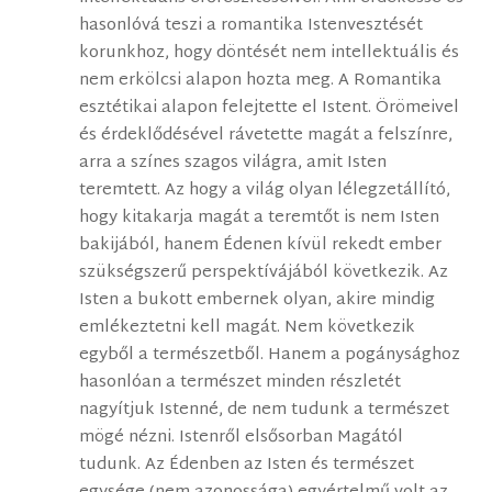
hasonlóvá teszi a romantika Istenvesztését
korunkhoz, hogy döntését nem intellektuális és
nem erkölcsi alapon hozta meg. A Romantika
esztétikai alapon felejtette el Istent. Örömeivel
és érdeklődésével rávetette magát a felszínre,
arra a színes szagos világra, amit Isten
teremtett. Az hogy a világ olyan lélegzetállító,
hogy kitakarja magát a teremtőt is nem Isten
bakijából, hanem Édenen kívül rekedt ember
szükségszerű perspektívájából következik. Az
Isten a bukott embernek olyan, akire mindig
emlékeztetni kell magát. Nem következik
egyből a természetből. Hanem a pogánysághoz
hasonlóan a természet minden részletét
nagyítjuk Istenné, de nem tudunk a természet
mögé nézni. Istenről elsősorban Magától
tudunk. Az Édenben az Isten és természet