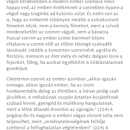
végső kérdésekben a modern ember számára nincs
happy end, az emberi értékeknek a szemében éppen a
végső nagy tragédia ad különös súlyt. És ezért van az
is, hogy az emberek többnyire inkább a szórakoztató
filmeket nézik, nem a komoly filmeket, mert a szívük
mindenekelőtt az örömre vágyik, nem a bánatra.
Pascal szerint az ember szinte bármivel képes
eltakarni a szeme elől az előtte tátongó szakadék
látványát. Inkább a koncerten szeretnénk ugrálni és
flörtölni, mintsem az élet mély és nehéz dolgain törni a
fejünket, főleg, ha azokat egyébként is kilátástalannak
gondoljuk.
Chesterton szerint az ember azonban „akkor igazán
önmaga, akkor igazán ember, ha az öröm
fundamentális dolog az életében, a bánat pedig csak
járulékos. A mélabúnak csupán ártatlan közjátéknak
szabad lennie, gyengéd és múlékony hangulatnak,
mert a lélek állandó érverése az ujjongás.” (224) A
pogány ősi és nagyon is emberi vágya viszont soha nem
teljesülhet, mert „reménytelenségének felhője
szétterül a felfoghatatlan végtelenben”. (224) A