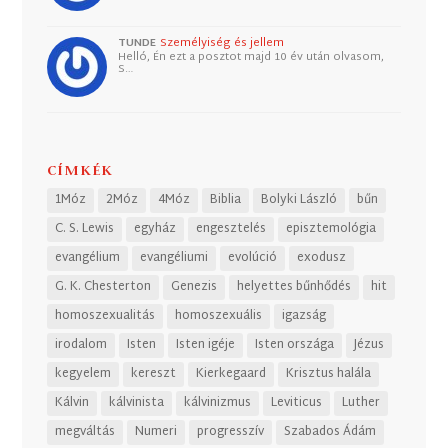
TUNDE
Személyiség és jellem
Helló, Én ezt a posztot majd 10 év után olvasom,
S…
CÍMKÉK
1Móz
2Móz
4Móz
Biblia
Bolyki László
bűn
C. S. Lewis
egyház
engesztelés
episztemológia
evangélium
evangéliumi
evolúció
exodusz
G. K. Chesterton
Genezis
helyettes bűnhődés
hit
homoszexualitás
homoszexuális
igazság
irodalom
Isten
Isten igéje
Isten országa
Jézus
kegyelem
kereszt
Kierkegaard
Krisztus halála
Kálvin
kálvinista
kálvinizmus
Leviticus
Luther
megváltás
Numeri
progresszív
Szabados Ádám