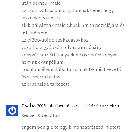
után beindul majd
az atomizálása a mozgalomnak.Lehet,hogy
lesznek olyanok is
akik pályáznak majd Chuck Smith poziciójára és
tekintélyére.
Ez előbb-utóbb szakadásokhoz
vezethet.Egyébként olvastam néhány
könyvét,korrekt könyvek-de őszintén: könyvei
nem az evangéliumi
irodalom élvonalába tartoznak.DE mint vezető
és szervező biztos
az élvonalba tartozott.
Csaba
2013. október 16. szerda-n 16:44 közelében
Kedves Spectator!
engem pedig a te egyik mondatrészed ihletett