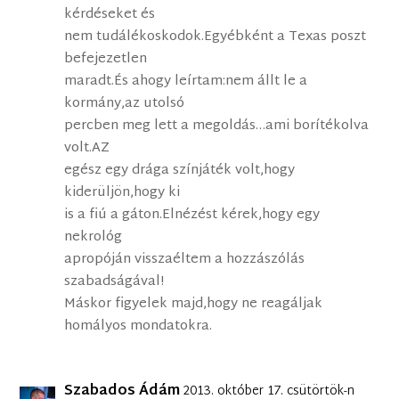
kérdéseket és
nem tudálékoskodok.Egyébként a Texas poszt
befejezetlen
maradt.És ahogy leírtam:nem állt le a
kormány,az utolsó
percben meg lett a megoldás…ami borítékolva
volt.AZ
egész egy drága színjáték volt,hogy
kiderüljön,hogy ki
is a fiú a gáton.Elnézést kérek,hogy egy
nekrológ
apropóján visszaéltem a hozzászólás
szabadságával!
Máskor figyelek majd,hogy ne reagáljak
homályos mondatokra.
Szabados Ádám
2013. október 17. csütörtök-n