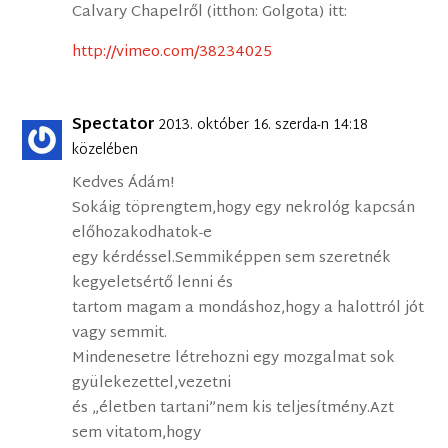
Calvary Chapelről (itthon: Golgota) itt:
http://vimeo.com/38234025
Spectator
2013. október 16. szerda-n 14:18
közelében
Kedves Ádám!
Sokáig töprengtem,hogy egy nekrológ kapcsán
előhozakodhatok-e
egy kérdéssel.Semmiképpen sem szeretnék
kegyeletsértő lenni és
tartom magam a mondáshoz,hogy a halottról jót
vagy semmit.
Mindenesetre létrehozni egy mozgalmat sok
gyülekezettel,vezetni
és „életben tartani”nem kis teljesítmény.Azt
sem vitatom,hogy