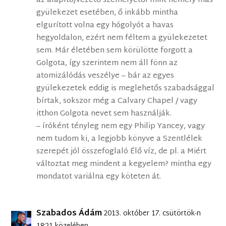
az alapító/vezető személyétől mint némely más
gyülekezet esetében, ő inkább mintha
elgurított volna egy hógolyót a havas
hegyoldalon, ezért nem féltem a gyülekezetet
sem. Már életében sem körülötte forgott a
Golgota, így szerintem nem áll fönn az
atomizálódás veszélye – bár az egyes
gyülekezetek eddig is meglehetős szabadsággal
bírtak, sokszor még a Calvary Chapel / vagy
itthon Golgota nevet sem használják.
– íróként tényleg nem egy Philip Yancey, vagy
nem tudom ki, a legjobb könyve a Szentlélek
szerepét jól összefoglaló Élő víz, de pl. a Miért
változtat meg mindent a kegyelem? mintha egy
mondatot variálna egy köteten át.
Szabados Ádám
2013. október 17. csütörtök-n