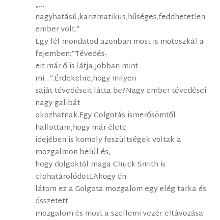
„…
nagyhatású,karizmatikus,hűséges,feddhetetlen
ember volt.”
Egy fél mondatod azonban most is motoszkál a
fejemben:”Tévedés-
eit már ő is látja,jobban mint
mi…”.Érdekelne,hogy milyen
saját tévedéseit látta be?Nagy ember tévedései
nagy galibát
okozhatnak.Egy Golgotás ismerősömtől
hallottam,hogy már élete
idejében is komoly feszültségek voltak a
mozgalmon belül és,
hogy dolgoktól maga Chuck Smith is
elohatárolódott.Ahogy én
látom ez a Golgota mozgalom egy elég tarka és
összetett
mozgalom és most a szellemi vezér eltávozása