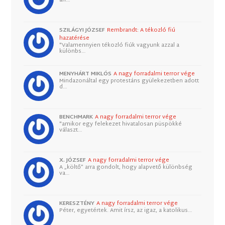
an…
SZILÁGYI JÓZSEF
Rembrandt: A tékozló fiú
hazatérése
"Valamennyien tékozló fiúk vagyunk azzal a
különbs…
MENYHÁRT MIKLÓS
A nagy forradalmi terror vége
Mindazonáltal egy protestáns gyülekezetben adott
d…
BENCHMARK
A nagy forradalmi terror vége
"amikor egy felekezet hivatalosan püspökké
választ…
X. JÓZSEF
A nagy forradalmi terror vége
A „költő” arra gondolt, hogy alapvető különbség
va…
KERESZTÉNY
A nagy forradalmi terror vége
Péter, egyetértek. Amit írsz, az igaz, a katolikus…