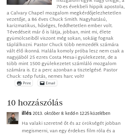
mozgalom egyik nagy öregje, a
70-es évekbeli hippik apostola,
a Calvary Chapel mozgalom megkérdőjelezhetetlen
vezetője, a 86 éves Chuck Smith. Nagyhatású,
karizmatikus, hűséges, feddhetetlen ember volt.
Tévedéseit már ő is látja, jobban, mint mi, élete
gyümölcseiből viszont még sokan, sokáig fognak
táplálkozni. Pastor Chuck több nemzedék számára
vált élő ikonná. Halála komoly próba lesz nem csak a
nagyjából 25 ezres Costa Mesa-i gyülekezete, de a
több mint 1500 gyülekezetet számláló mozgalom
számára is. Ez a perc azonban a tisztelgésé. Pastor
Chuck: szép futás, nemes harc volt!
Print
Email
10 hozzászólás
illés
2013. október 8. kedd-n 12:25 közelében
Ha valaki szeretné őt és az örökségét jobban
megismerni, van egy érdekes film róla és a