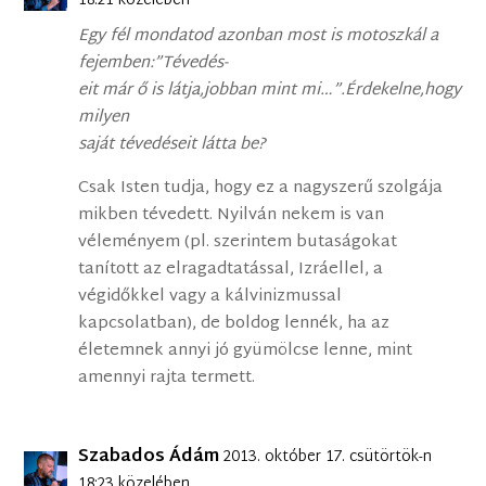
18:21 közelében
Egy fél mondatod azonban most is motoszkál a
fejemben:”Tévedés-
eit már ő is látja,jobban mint mi…”.Érdekelne,hogy
milyen
saját tévedéseit látta be?
Csak Isten tudja, hogy ez a nagyszerű szolgája
mikben tévedett. Nyilván nekem is van
véleményem (pl. szerintem butaságokat
tanított az elragadtatással, Izráellel, a
végidőkkel vagy a kálvinizmussal
kapcsolatban), de boldog lennék, ha az
életemnek annyi jó gyümölcse lenne, mint
amennyi rajta termett.
Szabados Ádám
2013. október 17. csütörtök-n
18:23 közelében