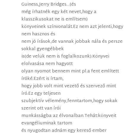
Guiness,Jerry Bridges…(és
még írhatnék egy két nevet,hogy a
klasszikusokat ne is említsem)
könyveinek színvonalát.Ez nem azt jelenti,hogy
nem hasznos és
nem jó írások,de vannak jobbak nála és persze
sokkal gyengébbek
is(de velük nem is foglalkozunk).Könyvei
elolvasása nem hagyott
olyan nyomot bennem mint pl.a fent említett
íróké.Ezért is írtam,
hogy jobb volt mint vezető és szervező mint
író.Ez egy teljesen
szubjektív vélemény,fenntartom,hogy sokak
szerint ott van írói
munkásságba az élvonalban.Tehát:könyveit
evangéliuminak tartom
és nyugodtan adnám egy kereső ember