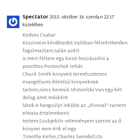
Spectator
2013. október 16. szerda-n 22:17
közelében
Kedves Csaba!
Köszönöm kérdésedet.Valóban félreérthetően
fogalmaztam,talán azért
is mert féltem egy kicsit hozzászólni a
poszthoz.Pontosítok tehát:
Chuck Smith könyveit természetesen
evangéliumi ihletésű könyveknek
tartom,nincs bennük tévtanítás.Van egy-két
dolog amit másként
látok.A hangsúlyt inkább az „élvonal”-ra(nem
elitista értelemben!)
tettem.Szubjektív véleményem szerint az ő
könyvei nem érik el egy
Timothy Keller,Charles Swindoll,Os