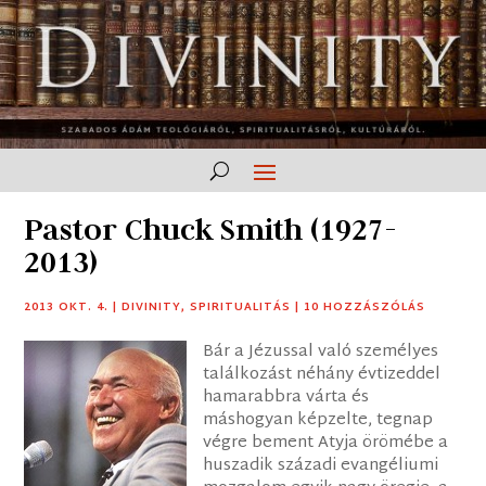
Pastor Chuck Smith (1927-
2013)
2013 OKT. 4.
|
DIVINITY
,
SPIRITUALITÁS
|
10 HOZZÁSZÓLÁS
Bár a Jézussal való személyes
találkozást néhány évtizeddel
hamarabbra várta és
máshogyan képzelte, tegnap
végre bement Atyja örömébe a
huszadik századi evangéliumi