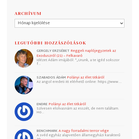
ARCHÍVUM
Archívum
LEGUTÓBBI HOZZÁSZÓLÁSOK
GERGELY ERZSÉBET
Reggeli naplójegyzetek az
Exoduszról (21) – Felkavaró
Idézet Ádám imájából: "„Urunk, a te igéd sokszor
f…
SZABADOS ÁDÁM
Polányi az élet titkáról
Az angol eredeti itt elérhető online: https://www.…
ENDRE
Polányi az élet titkáról
Szívesen elolvasnám az esszét, de nem találtam.
Ho…
BENCHMARK
A nagy forradalmi terror vége
A svéd egyház alapvetően államegyházi karakterű