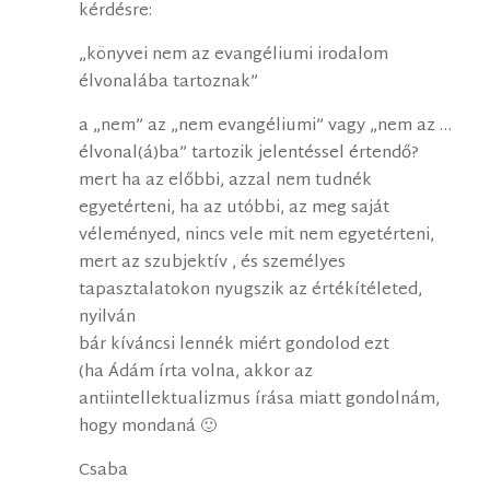
kérdésre:
„könyvei nem az evangéliumi irodalom
élvonalába tartoznak”
a „nem” az „nem evangéliumi” vagy „nem az …
élvonal(á)ba” tartozik jelentéssel értendő?
mert ha az előbbi, azzal nem tudnék
egyetérteni, ha az utóbbi, az meg saját
véleményed, nincs vele mit nem egyetérteni,
mert az szubjektív , és személyes
tapasztalatokon nyugszik az értékítéleted,
nyilván
bár kíváncsi lennék miért gondolod ezt
(ha Ádám írta volna, akkor az
antiintellektualizmus írása miatt gondolnám,
hogy mondaná 🙂
Csaba