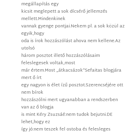
megállapítás egy
kicsit meglepett a sok dícsérő jellemzés
mellett.Mindenkinek
vannak gyenge pontjai.Nekem pl. a sok közül az
egyik,hogy
oda is írok hozzászólást ahova nem kellene.Az
utolsó
három posztot illető hozzászólásaim
feleslegesek voltak,most
már értem.Most „átkacsázok”Sefaitas blogjára
mert ő írt
egy nagyon is élet ízű posztot.Szerencséjére ott
nem bírok
hozzászólni mert ugyanabban a rendszerben
van az ő blogja
is mint Kéry Zsuzsáé:nem tudok bejutni.DE
lehet,hogy ez
így jó:nem teszek fel ostoba és felesleges