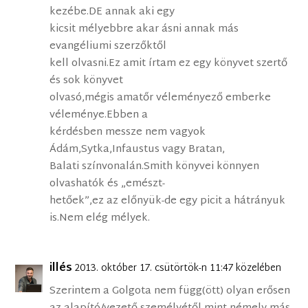
kezébe.DE annak aki egy
kicsit mélyebbre akar ásni annak más
evangéliumi szerzőktől
kell olvasni.Ez amit írtam ez egy könyvet szertő
és sok könyvet
olvasó,mégis amatőr véleményező emberke
véleménye.Ebben a
kérdésben messze nem vagyok
Ádám,Sytka,Infaustus vagy Bratan,
Balati színvonalán.Smith könyvei könnyen
olvashatók és „emészt-
hetőek”,ez az előnyük-de egy picit a hátrányuk
is.Nem elég mélyek.
illés
2013. október 17. csütörtök-n 11:47 közelében
Szerintem a Golgota nem függ(ött) olyan erősen