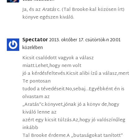
Ja, és az
Aratás
c. (Tal Brooke-kal közösen írt)
könyve egészen kiváló.
Spectator
2013. október 17. csütörtök-n 20:01
közelében
Kicsit csalódott vagyok a válasz
miatt.Lehet,hogy nem volt
jó a kérdésfeltevés.Kicsit alibi ízű a válasz,mert
Te pontosan
tudod a tévedéseit.No,sebaj…Egyébként én is
olvastam az
„Aratás”c.könyvet,jónak jó a könyv de,hogy
kiváló lenne az
azért egy kicsit túlzás.Az,hogy jó valószínűleg
inkább
Tal Brooke érdeme.A „butaságokat tanított”