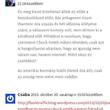
21:18 közelében
Én meg kicsit értetlenül állok ez előtt a
hozzászólásod előtt. Bár jetlagesen írtam
(harminc óra utazás és hét időzóna átlépése
után), a válaszom komoly volt, nem tértem ki a
kérdésed elől. Példákat is soroltam, hogy
szerintem Chuck Smith miben tévedett, csak azt
is hangsúlyozni akartam, hogy az igazság nem
nálam van, hanem Istennél. Miért okoz ez
csalódást?
Az amerikai kormány leállt (hetek óta áll), csak
az ország nem ment most csődbe.
Csaba
2013. október 20. vasárnap-n 15:30 közelében
http://flashtrafficblog.wordpress.com/2013/10/20/sa
goodbye-to-pastor-chuck-smith-a-great-friend-of-