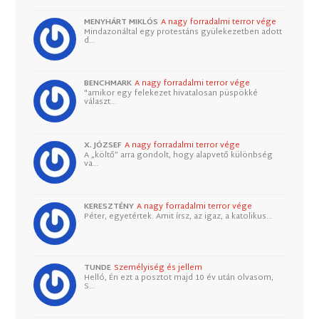
MENYHÁRT MIKLÓS
A nagy forradalmi terror vége
Mindazonáltal egy protestáns gyülekezetben adott
d…
BENCHMARK
A nagy forradalmi terror vége
"amikor egy felekezet hivatalosan püspökké
választ…
X. JÓZSEF
A nagy forradalmi terror vége
A „költő” arra gondolt, hogy alapvető különbség
va…
KERESZTÉNY
A nagy forradalmi terror vége
Péter, egyetértek. Amit írsz, az igaz, a katolikus…
TUNDE
Személyiség és jellem
Helló, Én ezt a posztot majd 10 év után olvasom,
S…