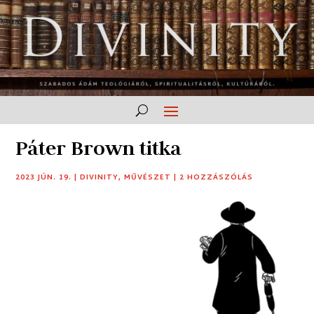
Páter Brown titka
2023 JÚN. 19.
|
DIVINITY
,
MŰVÉSZET
|
2 HOZZÁSZÓLÁS