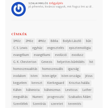
SZALAI MIKLÓS
Erőgyűjtés
Jó pihenést, kiváncsi vagyok, mit fogsz írni az ál…
CÍMKÉK
1Móz
2Móz
4Móz
Biblia
Bolyki László
bűn
C. S. Lewis
egyház
engesztelés
episztemológia
evangélium
evangéliumi
evolúció
exodusz
G. K. Chesterton
Genezis
helyettes bűnhődés
hit
homoszexualitás
homoszexuális
igazság
irodalom
Isten
Isten igéje
Isten országa
Jézus
kegyelem
kereszt
Kierkegaard
Krisztus halála
Kálvin
kálvinista
kálvinizmus
Leviticus
Luther
megváltás
Numeri
progresszív
Szabados Ádám
Szentlélek
Szentírás
szeretet
teremtés