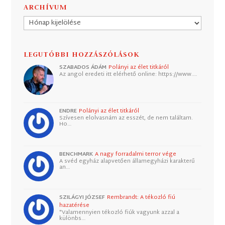
ARCHÍVUM
Archívum
LEGUTÓBBI HOZZÁSZÓLÁSOK
SZABADOS ÁDÁM
Polányi az élet titkáról
Az angol eredeti itt elérhető online: https://www.…
ENDRE
Polányi az élet titkáról
Szívesen elolvasnám az esszét, de nem találtam.
Ho…
BENCHMARK
A nagy forradalmi terror vége
A svéd egyház alapvetően államegyházi karakterű
an…
SZILÁGYI JÓZSEF
Rembrandt: A tékozló fiú
hazatérése
"Valamennyien tékozló fiúk vagyunk azzal a
különbs…