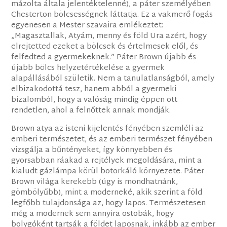
mázolta általa jelentéktelenné), a páter személyében
Chesterton bölcsességnek láttatja. Ez a vakmerő fogás
egyenesen a Mester szavaira emlékeztet:
„Magasztallak, Atyám, menny és föld Ura azért, hogy
elrejtetted ezeket a bölcsek és értelmesek elől, és
felfedted a gyermekeknek.” Páter Brown újabb és
újabb bölcs helyzetértékelése a gyermek
alapállásából születik. Nem a tanulatlanságból, amely
elbizakodottá tesz, hanem abból a gyermeki
bizalomból, hogy a valóság mindig éppen ott
rendetlen, ahol a felnőttek annak mondják.
Brown atya az isteni kijelentés fényében szemléli az
emberi természetet, és az emberi természet fényében
vizsgálja a bűntényeket, így könnyebben és
gyorsabban ráakad a rejtélyek megoldására, mint a
kialudt gázlámpa körül botorkáló környezete. Páter
Brown világa kerekebb (úgy is mondhatnánk,
gömbölyűbb), mint a moderneké, akik szerint a föld
legfőbb tulajdonsága az, hogy lapos. Természetesen
még a modernek sem annyira ostobák, hogy
bolygóként tartsák a földet laposnak, inkább az ember