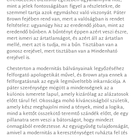
elrendezését biztosító Egészben ugyanannyira hisz,
mint a jelek fontosságában: figyel a részletekre, de
szemmel tartja azok egymáshoz való viszonyát. Páter
Brown fejében rend van, mert a valóságban is rendet
feltételez: ugyanúgy hisz az eredendő jóban, mint az
eredendő bűnben. A bűntényt éppen azért veszi észre,
mert ismeri az ártatlanságot, és azért áll az ártatlan
mellé, mert azt is tudja, mi a bűn. Tisztában van a
gonosz erejével, mert tisztában van a Mindenható
erejével is.
Chesterton a modernitás bálványainak legyőzéséhez
felforgató apologetikát művel, és Brown atya ennek a
felforgatásnak az egyik legműveltebb inkarnációja. A
páter szerénysége mögött a mindenségnek az a
különös ismerete lapul, amely kizárólag az alázatosok
előtt tárul fel. Okossága mohó kíváncsiságból születik,
amely kész meghajolni mind a tények, mind a logika,
mind a kettőt összekötő teremtő szándék előtt, de egy
pillanatra sem veszi a bátorságot, hogy mindezt
önmagából eredeztesse. Az együgyűség tulajdonságát,
amivel a modernitás a kereszténységet ruházta fel (és