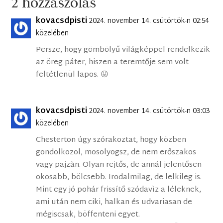
2 hozzászólás
kovacsdpisti
2024. november 14. csütörtök-n 02:54
közelében
Persze, hogy gömbölyű világképpel rendelkezik
az öreg páter, hiszen a teremtője sem volt
feltétlenül lapos. 😛
kovacsdpisti
2024. november 14. csütörtök-n 03:03
közelében
Chesterton úgy szórakoztat, hogy közben
gondolkozol, mosolyogsz, de nem erőszakos
vagy pajzàn. Olyan rejtős, de annál jelentősen
okosabb, bölcsebb. Irodalmilag, de lelkileg is.
Mint egy jó pohár frissítő szódavìz a léleknek,
ami után nem ciki, halkan és udvariasan de
mégiscsak, böffenteni egyet.