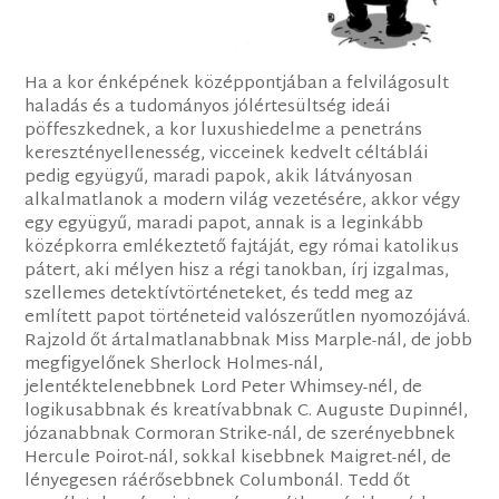
Ha a kor énképének középpontjában a felvilágosult
haladás és a tudományos jólértesültség ideái
pöffeszkednek, a kor luxushiedelme a penetráns
keresztényellenesség, vicceinek kedvelt céltáblái
pedig együgyű, maradi papok, akik látványosan
alkalmatlanok a modern világ vezetésére, akkor végy
egy együgyű, maradi papot, annak is a leginkább
középkorra emlékeztető fajtáját, egy római katolikus
pátert, aki mélyen hisz a régi tanokban, írj izgalmas,
szellemes detektívtörténeteket, és tedd meg az
említett papot történeteid valószerűtlen nyomozójává.
Rajzold őt ártalmatlanabbnak Miss Marple-nál, de jobb
megfigyelőnek Sherlock Holmes-nál,
jelentéktelenebbnek Lord Peter Whimsey-nél, de
logikusabbnak és kreatívabbnak C. Auguste Dupinnél,
józanabbnak Cormoran Strike-nál, de szerényebbnek
Hercule Poirot-nál, sokkal kisebbnek Maigret-nél, de
lényegesen ráérősebbnek Columbonál. Tedd őt