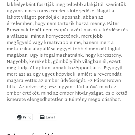
lakhelyeként fosztják meg teltebb alakjától: szerintük
ugyanis nincs transzcendens kiterjedése. Magát a
lakott világot gondolják laposnak, abban az
értelemben, hogy nem tartozik hozzá menny. Páter
Brownnak tehát nem csupán azért mások a kérdései és
a válaszai, mint a környezetének, mert jobb
megfigyelő vagy kreatívabb elme, hanem mert a
metafizikai alapállása eggyel több dimenziót foglal
magában. Úgy is fogalmazhatnánk, hogy keresztény.
Nagyobb, kerekebb, gömbölyűbb világban él, ezért
meg tudja állapítani annak középpontját is. Együgyű,
mert azt az egy ügyet képviseli, amiért a reverendát
magára vette: az ember üdvösségét. Ez Páter Brown
titka. Az üdvösség teszi ugyanis láthatóvá mind az
ember értékét, mind az ember hitványságát, és e kettő
ismerete elengedhetetlen a Bűntény megoldásához.
Print
Email