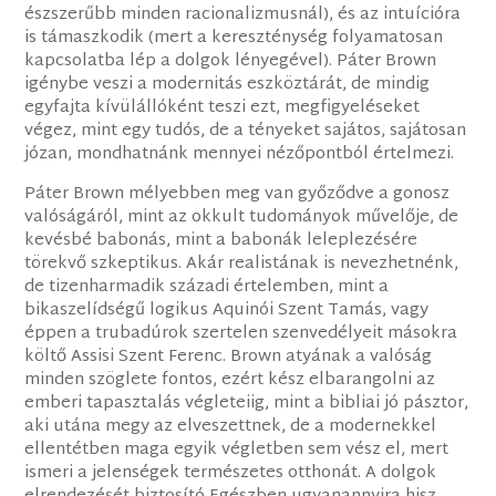
észszerűbb minden racionalizmusnál), és az intuícióra
is támaszkodik (mert a kereszténység folyamatosan
kapcsolatba lép a dolgok lényegével). Páter Brown
igénybe veszi a modernitás eszköztárát, de mindig
egyfajta kívülállóként teszi ezt, megfigyeléseket
végez, mint egy tudós, de a tényeket sajátos, sajátosan
józan, mondhatnánk mennyei nézőpontból értelmezi.
Páter Brown mélyebben meg van győződve a gonosz
valóságáról, mint az okkult tudományok művelője, de
kevésbé babonás, mint a babonák leleplezésére
törekvő szkeptikus. Akár realistának is nevezhetnénk,
de tizenharmadik századi értelemben, mint a
bikaszelídségű logikus Aquinói Szent Tamás, vagy
éppen a trubadúrok szertelen szenvedélyeit másokra
költő Assisi Szent Ferenc. Brown atyának a valóság
minden szöglete fontos, ezért kész elbarangolni az
emberi tapasztalás végleteiig, mint a bibliai jó pásztor,
aki utána megy az elveszettnek, de a modernekkel
ellentétben maga egyik végletben sem vész el, mert
ismeri a jelenségek természetes otthonát. A dolgok