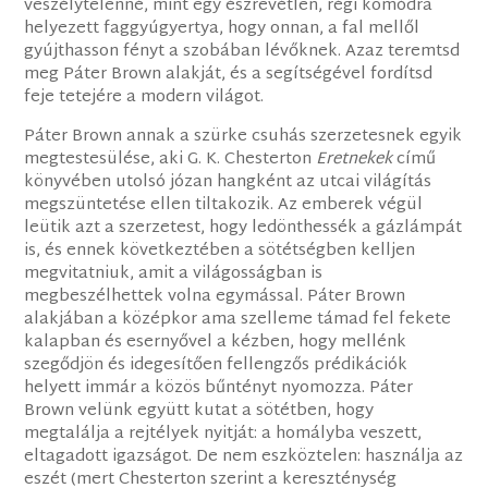
veszélytelenné, mint egy észrevétlen, régi komódra
helyezett faggyúgyertya, hogy onnan, a fal mellől
gyújthasson fényt a szobában lévőknek. Azaz teremtsd
meg Páter Brown alakját, és a segítségével fordítsd
feje tetejére a modern világot.
Páter Brown annak a szürke csuhás szerzetesnek egyik
megtestesülése, aki G. K. Chesterton
Eretnekek
című
könyvében utolsó józan hangként az utcai világítás
megszüntetése ellen tiltakozik. Az emberek végül
leütik azt a szerzetest, hogy ledönthessék a gázlámpát
is, és ennek következtében a sötétségben kelljen
megvitatniuk, amit a világosságban is
megbeszélhettek volna egymással. Páter Brown
alakjában a középkor ama szelleme támad fel fekete
kalapban és esernyővel a kézben, hogy mellénk
szegődjön és idegesítően fellengzős prédikációk
helyett immár a közös bűntényt nyomozza. Páter
Brown velünk együtt kutat a sötétben, hogy
megtalálja a rejtélyek nyitját: a homályba veszett,
eltagadott igazságot. De nem eszköztelen: használja az
eszét (mert Chesterton szerint a kereszténység