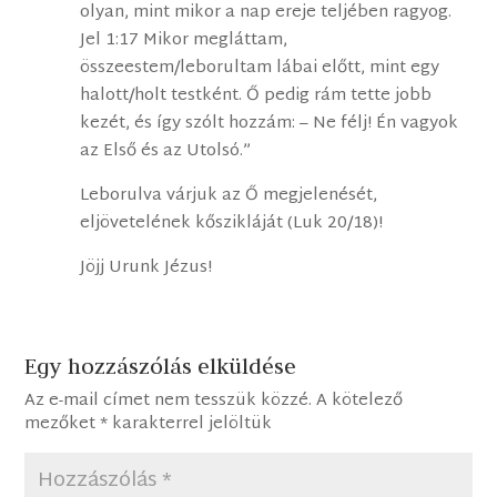
olyan, mint mikor a nap ereje teljében ragyog.
Jel 1:17 Mikor megláttam,
összeestem/leborultam lábai előtt, mint egy
halott/holt testként. Ő pedig rám tette jobb
kezét, és így szólt hozzám: – Ne félj! Én vagyok
az Első és az Utolsó.”
Leborulva várjuk az Ő megjelenését,
eljövetelének kőszikláját (Luk 20/18)!
Jöjj Urunk Jézus!
Egy hozzászólás elküldése
Az e-mail címet nem tesszük közzé.
A kötelező
mezőket
*
karakterrel jelöltük