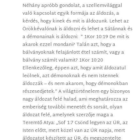
Néhány apróbb gondolat, a szellemvilággal
való kapcsolat egyik formája az áldozás, a
kérdés, hogy kinek és mit is áldozunk. Lehet az
Örökkévalónak is áldozni és lehet a Sátánnak és
a démonainak is áldozni: ” 1Kor 10:19 De mit is
akarok ezzel mondani? Talán azt, hogy a
bálványoknak felajánlott étel számít, vagy a
bálvány számít valamit? 1Kor 10:20
Ellenkezőleg, éppen azt, hogy amit áldozatul
leölnek, azt démonoknak és nem Istennek
áldozzák – és nem akarom, hogy démonokban
részesedjetek.” A világtörténelem egy bizonyos
nagy áldozat felé halad, ami meghatározza az
emberiség további menetét és sorsát, olyan
áldozat felé, amelynek szerzője maga a
Teremtő Atya: „Sof 1:7 Csönd legyen az ÚR, az
Isten előtt, mert közel van az ÚR napja, mert
áldozatot készített az ÚR, és megszentelte