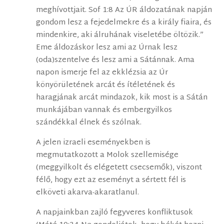
meghívottjait. Sof 1:8 Az ÚR áldozatának napján
gondom lesz a fejedelmekre és a király fiaira, és
mindenkire, aki álruhának viseletébe öltözik.”
Eme áldozáskor lesz ami az Úrnak lesz
(oda)szentelve és lesz ami a Sátánnak. Ama
napon ismerje fel az ekklézsia az Úr
könyörületének arcát és ítéletének és
haragjának arcát mindazok, kik most is a Sátán
munkájában vannak és embergyilkos
szándékkal élnek és szólnak.
A jelen izraeli eseményekben is
megmutatkozott a Molok szellemisége
(meggyilkolt és elégetett csecsemők), viszont
félő, hogy ezt az eseményt a sértett fél is
elköveti akarva-akaratlanul.
A napjainkban zajló fegyveres konfliktusok