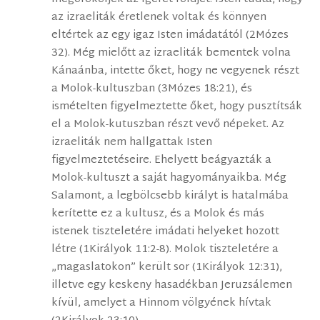
az izraeliták éretlenek voltak és könnyen
eltértek az egy igaz Isten imádatától (2Mózes
32). Még mielőtt az izraeliták bementek volna
Kánaánba, intette őket, hogy ne vegyenek részt
a Molok-kultuszban (3Mózes 18:21), és
ismételten figyelmeztette őket, hogy pusztítsák
el a Molok-kutuszban részt vevő népeket. Az
izraeliták nem hallgattak Isten
figyelmeztetéseire. Ehelyett beágyazták a
Molok-kultuszt a saját hagyományaikba. Még
Salamont, a legbölcsebb királyt is hatalmába
kerítette ez a kultusz, és a Molok és más
istenek tiszteletére imádati helyeket hozott
létre (1Királyok 11:2-8). Molok tiszteletére a
„magaslatokon” került sor (1Királyok 12:31),
illetve egy keskeny hasadékban Jeruzsálemen
kívül, amelyet a Hinnom völgyének hívtak