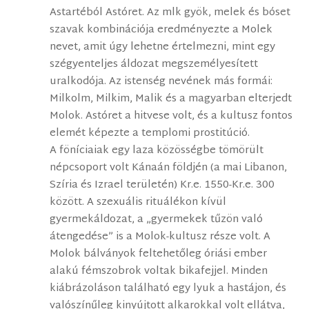
Astartéból Astóret. Az mlk gyök, melek és bóset
szavak kombinációja eredményezte a Molek
nevet, amit úgy lehetne értelmezni, mint egy
szégyenteljes áldozat megszemélyesített
uralkodója. Az istenség nevének más formái:
Milkolm, Milkim, Malik és a magyarban elterjedt
Molok. Astóret a hitvese volt, és a kultusz fontos
elemét képezte a templomi prostitúció.
A föníciaiak egy laza közösségbe tömörült
népcsoport volt Kánaán földjén (a mai Libanon,
Szíria és Izrael területén) Kr.e. 1550-Kr.e. 300
között. A szexuális rituálékon kívül
gyermekáldozat, a „gyermekek tűzön való
átengedése” is a Molok-kultusz része volt. A
Molok bálványok feltehetőleg óriási ember
alakú fémszobrok voltak bikafejjel. Minden
kiábrázoláson található egy lyuk a hastájon, és
valószínűleg kinyújtott alkarokkal volt ellátva,