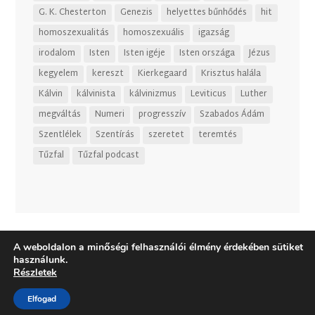
G. K. Chesterton
Genezis
helyettes bűnhődés
hit
homoszexualitás
homoszexuális
igazság
irodalom
Isten
Isten igéje
Isten országa
Jézus
kegyelem
kereszt
Kierkegaard
Krisztus halála
Kálvin
kálvinista
kálvinizmus
Leviticus
Luther
megváltás
Numeri
progresszív
Szabados Ádám
Szentlélek
Szentírás
szeretet
teremtés
Tűzfal
Tűzfal podcast
A weboldalon a minőségi felhasználói élmény érdekében sütiket
használunk.
Részletek
Elfogad
Dizájn:
Elegant Themes
| Motor:
WordPress