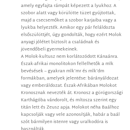
amely egyfajta rámpát képezett a lyukhoz. A
szobor alatt vagy körülötte tüzet gyújtottak,
majd a csecsemőket a szobor karjaiba vagy a
lyukba helyezték. Amikor egy pár feláldozta
elsőszülöttjét, úgy gondolták, hogy ezért Molok
anyagi jólétet biztosít a családnak és
jövendőbeli gyermekeinek.
A Molok-kultusz nem korlátozódott Kánaánra.
Észak-afrikai monolitokon fellelhetők a mlk
bevésések – gyakran mlk’mr és mlk’dm
formákban, amelyek jelentése: bárányáldozat
vagy emberáldozat. Észak-Afrikában Molokot
Kronosznak nevezték át. Kronosz a görögországi
Karthágóba vándorolt, és mítosza szerint egy
titán lett és Zeusz apja. Molokot néha Baálhoz
kapcsolják vagy vele azonosítják, habár a baál
szót bármilyen istenre vagy uralkodóra is
használták.