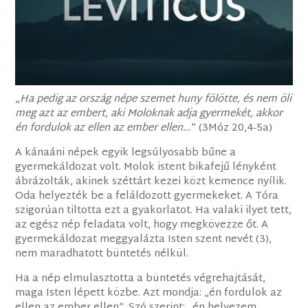
„
Ha pedig az ország népe szemet huny fölötte, és nem öli
meg azt az embert, aki Moloknak adja gyermekét, akkor
én fordulok az ellen az ember ellen…
” (3Móz 20,4-5a)
A kánaáni népek egyik legsúlyosabb bűne a
gyermekáldozat volt. Molok istent bikafejű lényként
ábrázolták, akinek széttárt kezei közt kemence nyílik.
Oda helyezték be a feláldozott gyermekeket. A Tóra
szigorúan tiltotta ezt a gyakorlatot. Ha valaki ilyet tett,
az egész nép feladata volt, hogy megkövezze őt. A
gyermekáldozat meggyalázta Isten szent nevét (3),
nem maradhatott büntetés nélkül.
Ha a nép elmulasztotta a büntetés végrehajtását,
maga Isten lépett közbe. Azt mondja: „én fordulok az
ellen az ember ellen”. Szó szerint: „én helyezem