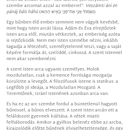
szembe arcomat azzal az emberrel”.
Veszámti áni et-
pánáj báís háhú
(‎וְשַׂמְתִּ֙י אֲנִ֧י אֶת־פָּנַ֛י בָּאִ֥ישׁ הַה֖וּא).
Egy bűnben élő ember semmire nem vágyik kevésbé,
mint hogy Isten arcát lássa. Ádám és Éva elrejtőztek
Isten arca elől, miután vétkeztek, az emberiség azóta
is rejtőzködik. Nem mer Isten szemébe nézni, inkább
tagadja a létezését, személytelenné teszi, vagy a saját
képére formálja át, szelíddé, cinkossá. A szent Istennel
nem akar szembenézni.
A szent Isten arca ugyanis személyes. Molok
mozdulatlan, csak a kemence forrósága mozgatja
körülötte a levegőt. A filozófusok istene is statikus: a
Legfőbb Jó ideája, a Mozdulatlan Mozgató. A
Teremtőnek, Izráel Istenének azonban arca van.
És ha ez az arc szembe fordul a büntetlenül hagyott
bűnössel, a bűnös elveszett. A szent Isten arcán ott a
feláldozott gyermek kiáltása. A vétek miatti
felháborodás. Amikor a gyilkos belenéz ebbe az arcba,
kirajzolódik előtte bűnének elviselhetetlensége, és egy