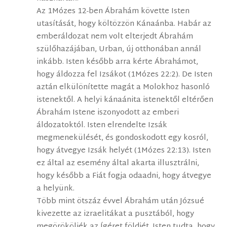
Az 1Mózes 12-ben Ábrahám követte Isten
utasítását, hogy költözzön Kánaánba. Habár az
emberáldozat nem volt elterjedt Ábrahám
szülőhazájában, Urban, új otthonában annál
inkább. Isten később arra kérte Ábrahámot,
hogy áldozza fel Izsákot (1Mózes 22:2). De Isten
aztán elkülönítette magát a Molokhoz hasonló
istenektől. A helyi kánaánita istenektől eltérően
Ábrahám Istene iszonyodott az emberi
áldozatoktól. Isten elrendelte Izsák
megmenekülését, és gondoskodott egy kosról,
hogy átvegye Izsák helyét (1Mózes 22:13). Isten
ez által az esemény által akarta illusztrálni,
hogy később a Fiát fogja odaadni, hogy átvegye
a helyünk.
Több mint ötszáz évvel Ábrahám után Józsué
kivezette az izraelitákat a pusztából, hogy
megörököljék az Ígéret földjét. Isten tudta, hogy