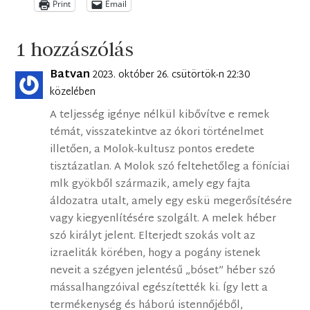
Print
Email
1 hozzászólás
Batvan
2023. október 26. csütörtök-n 22:30
közelében
A teljesség igénye nélkül kibővítve e remek
témát, visszatekintve az ókori történelmet
illetően, a Molok-kultusz pontos eredete
tisztázatlan. A Molok szó feltehetőleg a föníciai
mlk gyökből származik, amely egy fajta
áldozatra utalt, amely egy eskü megerősítésére
vagy kiegyenlítésére szolgált. A melek héber
szó királyt jelent. Elterjedt szokás volt az
izraeliták körében, hogy a pogány istenek
neveit a szégyen jelentésű „bóset” héber szó
mássalhangzóival egészítették ki. Így lett a
termékenység és háború istennőjéből,