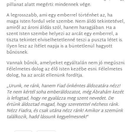
pillanat alatt megérti: mindennek vége.
A legrosszabb, ami egy emberrel történhet az, ha
maga Isten fordul vele szembe. Nem áldó tekintetével,
amiről az ároni áldás szól, hanem haragjában. Ha a
szent Isten szembe helyezi az arcát egy emberrel, a
tiszta tekintet elviselhetetlenné teszi a puszta létet is.
Ilyen lesz az ítélet napja is a büntetlenül hagyott
bűnösnek.
Vannak bűnök, amelyeket egyáltalán nem jó megúszni.
Félelmetes dolog az élő Isten kezébe esni. Félelmetes
dolog, ha az arcát ellenünk fordítja.
„
Urunk, ne ránk, hanem Fiad önkéntes áldozatára nézz!
Te nem kértél soha emberáldozatot, még Ábrahám kezét
is lefogtad, hogy ne gyalázza meg szent nevedet. De
értünk áldoztad magad, hogy szeretettel nézhess ránk.
Nézz Fiadra, és csak utána nézz ránk! Amikor a szemünk
találkozik, hadd lássunk kegyelmesnek!
”