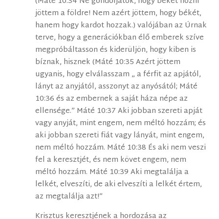
(Máté 10:34 Ne gondoljátok, hogy békét hozni
jöttem a földre! Nem azért jöttem, hogy békét,
hanem hogy kardot hozzak.) valójában az Úrnak
terve, hogy a generációkban élő emberek szíve
megpróbáltasson és kiderüljön, hogy kiben is
bíznak, hisznek (Máté 10:35 Azért jöttem
ugyanis, hogy elválasszam „ a férfit az apjától,
lányt az anyjától, asszonyt az anyósától; Máté
10:36 és az embernek a saját háza népe az
ellensége.” Máté 10:37 Aki jobban szereti apját
vagy anyját, mint engem, nem méltó hozzám; és
aki jobban szereti fiát vagy lányát, mint engem,
nem méltó hozzám. Máté 10:38 És aki nem veszi
fel a keresztjét, és nem követ engem, nem
méltó hozzám. Máté 10:39 Aki megtalálja a
lelkét, elveszíti, de aki elveszíti a lelkét értem,
az megtalálja azt!”
Krisztus keresztjének a hordozása az