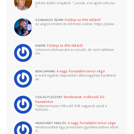
Idézet Ádám imájából: "„Urunk, a te igéd sokszor
f…
SZABADOS ÁDÁM
Polányi az élet titkáról
Az angol eredeti itt elérhető online: https://www.…
ENDRE
Polányi az élet titkáról
Szívesen elolvasnám az esszét, de nem találtam.
Ho…
BENCHMARK
A nagy forradalmi terror vége
A svéd egyház alapvetően államegyházi karakterű
an…
SZILÁGYI JÓZSEF
Rembrandt: A tékozló fiú
hazatérése
"Valamennyien tékozló fiúk vagyunk azzal a
különbs…
MENYHÁRT MIKLÓS
A nagy forradalmi terror vége
Mindazonáltal egy protestáns gyülekezetben adott
d…