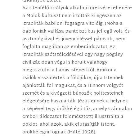
(2Királyok 23:10).
Az istenfélő királyok alkalmi törekvései ellenére
a Molok-kultuszt nem irtották ki egészen az
izraeliták babiloni fogságra viteléig. (Noha a
babiloniak vallása panteisztikus jellegű volt, és
asztrológiával és jövendöléssel párosult, nem
foglalta magában az emberáldozatot. Az
izraeliták szétszéledésével egy nagy pogány
civilizációban végül sikerült valahogy
megtisztulni a hamis isteneiktől. Amikor a
zsidók visszatértek a földjükre, újra Istennek
ajánlották fel magukat, és a Hinnom völgyét
szemét és a kivégzett bűnözők holttesteinek
elégetésére használták. Jézus ennek a helynek
a képével (egy örökké égő tűz, amely számtalan
emberi áldozatot felemésztett) illusztrálta a
poklot, ahol azok, akik elutasítják Istent,
örökké égni fognak (Máté 10:28).