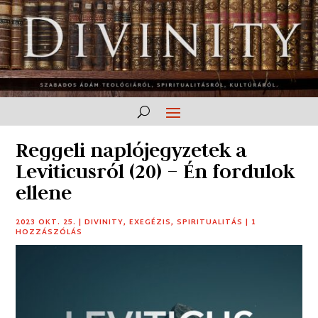
Reggeli naplójegyzetek a
Leviticusról (20) – Én fordulok
ellene
2023 OKT. 25.
|
DIVINITY
,
EXEGÉZIS
,
SPIRITUALITÁS
|
1
HOZZÁSZÓLÁS