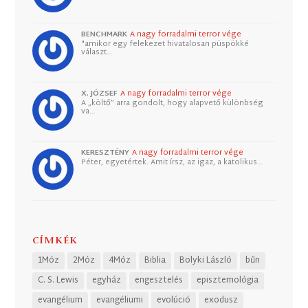
BENCHMARK
A nagy forradalmi terror vége
"amikor egy felekezet hivatalosan püspökké
választ…
X. JÓZSEF
A nagy forradalmi terror vége
A „költő” arra gondolt, hogy alapvető különbség
va…
KERESZTÉNY
A nagy forradalmi terror vége
Péter, egyetértek. Amit írsz, az igaz, a katolikus…
CÍMKÉK
1Móz
2Móz
4Móz
Biblia
Bolyki László
bűn
C. S. Lewis
egyház
engesztelés
episztemológia
evangélium
evangéliumi
evolúció
exodusz