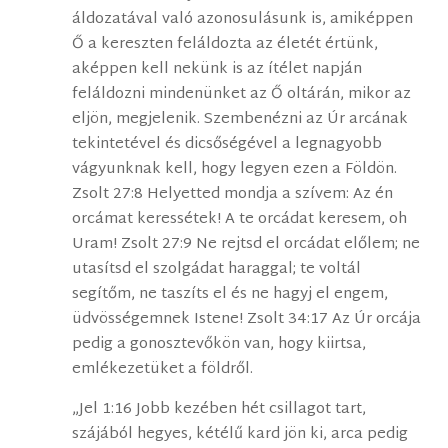
áldozatával való azonosulásunk is, amiképpen
Ő a kereszten feláldozta az életét értünk,
aképpen kell nekünk is az ítélet napján
feláldozni mindenünket az Ő oltárán, mikor az
eljön, megjelenik. Szembenézni az Úr arcának
tekintetével és dicsőségével a legnagyobb
vágyunknak kell, hogy legyen ezen a Földön.
Zsolt 27:8 Helyetted mondja a szívem: Az én
orcámat keressétek! A te orcádat keresem, oh
Uram! Zsolt 27:9 Ne rejtsd el orcádat előlem; ne
utasítsd el szolgádat haraggal; te voltál
segítőm, ne taszíts el és ne hagyj el engem,
üdvösségemnek Istene! Zsolt 34:17 Az Úr orcája
pedig a gonosztevőkön van, hogy kiirtsa,
emlékezetüket a földről.
„Jel 1:16 Jobb kezében hét csillagot tart,
szájából hegyes, kétélű kard jön ki, arca pedig