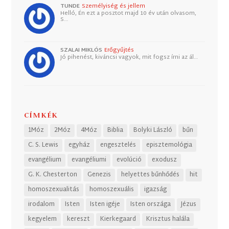
TUNDE
Személyiség és jellem
Helló, Én ezt a posztot majd 10 év után olvasom,
S…
SZALAI MIKLÓS
Erőgyűjtés
Jó pihenést, kiváncsi vagyok, mit fogsz írni az ál…
CÍMKÉK
1Móz
2Móz
4Móz
Biblia
Bolyki László
bűn
C. S. Lewis
egyház
engesztelés
episztemológia
evangélium
evangéliumi
evolúció
exodusz
G. K. Chesterton
Genezis
helyettes bűnhődés
hit
homoszexualitás
homoszexuális
igazság
irodalom
Isten
Isten igéje
Isten országa
Jézus
kegyelem
kereszt
Kierkegaard
Krisztus halála