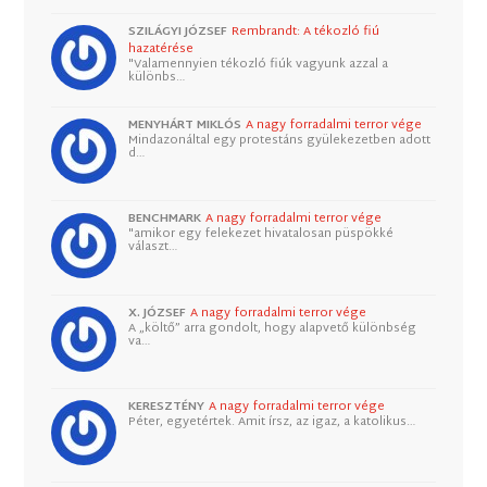
SZILÁGYI JÓZSEF
Rembrandt: A tékozló fiú
hazatérése
"Valamennyien tékozló fiúk vagyunk azzal a
különbs…
MENYHÁRT MIKLÓS
A nagy forradalmi terror vége
Mindazonáltal egy protestáns gyülekezetben adott
d…
BENCHMARK
A nagy forradalmi terror vége
"amikor egy felekezet hivatalosan püspökké
választ…
X. JÓZSEF
A nagy forradalmi terror vége
A „költő” arra gondolt, hogy alapvető különbség
va…
KERESZTÉNY
A nagy forradalmi terror vége
Péter, egyetértek. Amit írsz, az igaz, a katolikus…