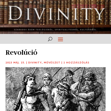
Revolúció
2023 MÁJ. 15.
|
DIVINITY
,
MŰVÉSZET
|
1 HOZZÁSZÓLÁS