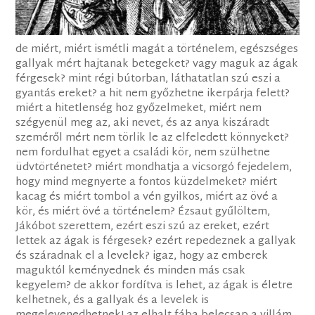
de miért, miért ismétli magát a történelem, egészséges
gallyak mért hajtanak betegeket? vagy maguk az ágak
férgesek? mint régi bútorban, láthatatlan szú eszi a
gyantás ereket? a hit nem győzhetne ikerpárja felett?
miért a hitetlenség hoz győzelmeket, miért nem
szégyenül meg az, aki nevet, és az anya kiszáradt
szeméről mért nem törlik le az elfeledett könnyeket?
nem fordulhat egyet a családi kör, nem szülhetne
üdvtörténetet? miért mondhatja a vicsorgó fejedelem,
hogy mind megnyerte a fontos küzdelmeket? miért
kacag és miért tombol a vén gyilkos, miért az övé a
kör, és miért övé a történelem? Ézsaut gyűlöltem,
Jákóbot szerettem, ezért eszi szú az ereket, ezért
lettek az ágak is férgesek? ezért repedeznek a gallyak
és száradnak el a levelek? igaz, hogy az emberek
maguktól keményednek és minden más csak
kegyelem? de akkor fordítva is lehet, az ágak is életre
kelhetnek, és a gallyak és a levelek is