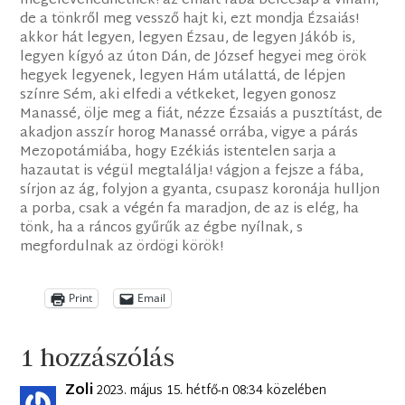
megelevenedhetnek! az elhalt fába belecsap a villám,
de a tönkről meg vessző hajt ki, ezt mondja Ézsaiás!
akkor hát legyen, legyen Ézsau, de legyen Jákób is,
legyen kígyó az úton Dán, de József hegyei meg örök
hegyek legyenek, legyen Hám utálattá, de lépjen
színre Sém, aki elfedi a vétkeket, legyen gonosz
Manassé, ölje meg a fiát, nézze Ézsaiás a pusztítást, de
akadjon asszír horog Manassé orrába, vigye a párás
Mezopotámiába, hogy Ezékiás istentelen sarja a
hazautat is végül megtalálja! vágjon a fejsze a fába,
sírjon az ág, folyjon a gyanta, csupasz koronája hulljon
a porba, csak a végén fa maradjon, de az is elég, ha
tönk, ha a ráncos gyűrűk az égbe nyílnak, s
megfordulnak az ördögi körök!
Print
Email
1 hozzászólás
Zoli
2023. május 15. hétfő-n 08:34 közelében