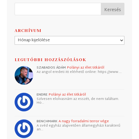
ARCHÍVUM
Archívum
LEGUTÓBBI HOZZÁSZÓLÁSOK
SZABADOS ÁDÁM
Polányi az élet titkáról
Az angol eredeti itt elérhető online: https://www.…
ENDRE
Polányi az élet titkáról
Szívesen elolvasnám az esszét, de nem találtam.
Ho…
BENCHMARK
A nagy forradalmi terror vége
A svéd egyház alapvetően államegyházi karakterű
an…