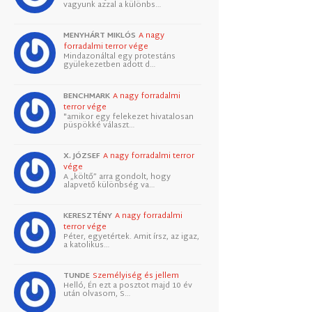
vagyunk azzal a különbs…
MENYHÁRT MIKLÓS
A nagy
forradalmi terror vége
Mindazonáltal egy protestáns
gyülekezetben adott d…
BENCHMARK
A nagy forradalmi
terror vége
"amikor egy felekezet hivatalosan
püspökké választ…
X. JÓZSEF
A nagy forradalmi terror
vége
A „költő” arra gondolt, hogy
alapvető különbség va…
KERESZTÉNY
A nagy forradalmi
terror vége
Péter, egyetértek. Amit írsz, az igaz,
a katolikus…
TUNDE
Személyiség és jellem
Helló, Én ezt a posztot majd 10 év
után olvasom, S…