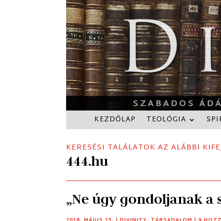
KEZDŐLAP
TEOLÓGIA
SPI
KERESÉSI TALÁLATOK AZ ALÁBBI KIFE
444.hu
„Ne úgy gondoljanak a s
2018. MÁJUS 15.
|
DIVINITY
,
TÁRSADALOM
| 9 HOZ