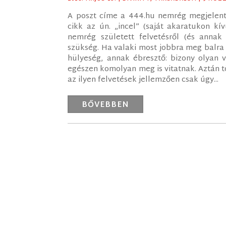
A poszt címe a 444.hu nemrég megjelent c
cikk az ún. „incel” (saját akaratukon kívü
nemrég született felvetésről (és annak k
szükség. Ha valaki most jobbra meg balra 
hülyeség, annak ébresztő: bizony olyan v
egészen komolyan meg is vitatnak. Aztán tö
az ilyen felvetések jellemzően csak úgy...
BŐVEBBEN