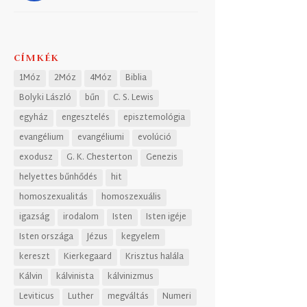
CÍMKÉK
1Móz
2Móz
4Móz
Biblia
Bolyki László
bűn
C. S. Lewis
egyház
engesztelés
episztemológia
evangélium
evangéliumi
evolúció
exodusz
G. K. Chesterton
Genezis
helyettes bűnhődés
hit
homoszexualitás
homoszexuális
igazság
irodalom
Isten
Isten igéje
Isten országa
Jézus
kegyelem
kereszt
Kierkegaard
Krisztus halála
Kálvin
kálvinista
kálvinizmus
Leviticus
Luther
megváltás
Numeri