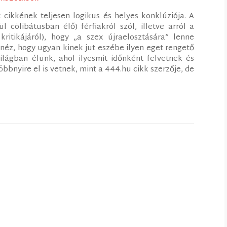
ikkének teljesen logikus és helyes konklúziója. A
l cölibátusban élő) férfiakról szól, illetve arról a
ritikájáról), hogy „a szex újraelosztására” lenne
néz, hogy ugyan kinek jut eszébe ilyen eget rengető
ilágban élünk, ahol ilyesmit időnként felvetnek és
bbnyire el is vetnek, mint a 444.hu cikk szerzője, de