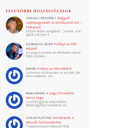
LEGUTÓBBI HOZZÁSZÓLÁSOK
GERGELY ERZSÉBET
Reggeli
naplójegyzetek az Exoduszról (21) –
Felkavaró
Idézet Ádám imájából: "„Urunk, a te
igéd sokszor f…
SZABADOS ÁDÁM
Polányi az élet
titkáról
Az angol eredeti itt elérhető online:
https://www.…
ENDRE
Polányi az élet titkáról
Szívesen elolvasnám az esszét, de
nem találtam. Ho…
BENCHMARK
A nagy forradalmi
terror vége
A svéd egyház alapvetően
államegyházi karakterű an…
SZILÁGYI JÓZSEF
Rembrandt: A
tékozló fiú hazatérése
"Valamennyien tékozló fiúk