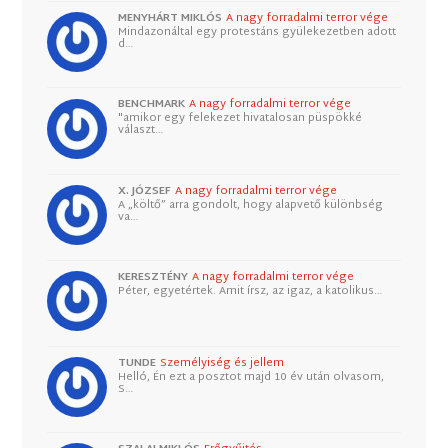
MENYHÁRT MIKLÓS
A nagy forradalmi terror vége
Mindazonáltal egy protestáns gyülekezetben adott
d…
BENCHMARK
A nagy forradalmi terror vége
"amikor egy felekezet hivatalosan püspökké
választ…
X. JÓZSEF
A nagy forradalmi terror vége
A „költő” arra gondolt, hogy alapvető különbség
va…
KERESZTÉNY
A nagy forradalmi terror vége
Péter, egyetértek. Amit írsz, az igaz, a katolikus…
TUNDE
Személyiség és jellem
Helló, Én ezt a posztot majd 10 év után olvasom,
S…