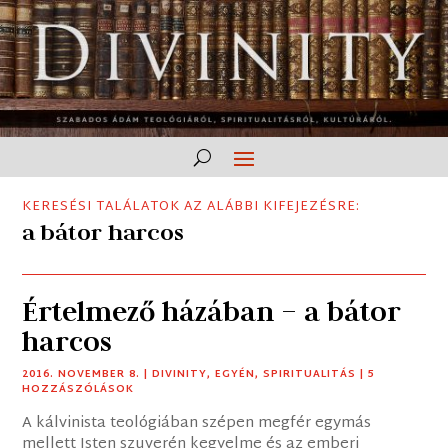
KERESÉSI TALÁLATOK AZ ALÁBBI KIFEJEZÉSRE:
a bátor harcos
Értelmező házában – a bátor
harcos
2016. NOVEMBER 8.
|
DIVINITY
,
EGYÉN
,
SPIRITUALITÁS
| 5
HOZZÁSZÓLÁSOK
A kálvinista teológiában szépen megfér egymás
mellett Isten szuverén kegyelme és az emberi