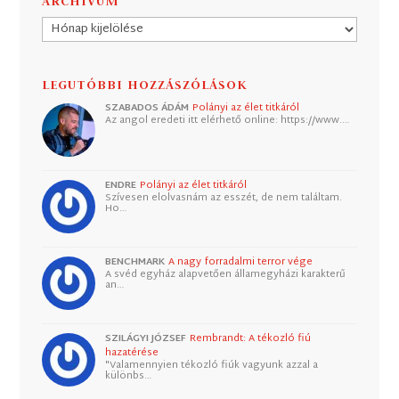
ARCHÍVUM
Archívum
LEGUTÓBBI HOZZÁSZÓLÁSOK
SZABADOS ÁDÁM
Polányi az élet titkáról
Az angol eredeti itt elérhető online: https://www.…
ENDRE
Polányi az élet titkáról
Szívesen elolvasnám az esszét, de nem találtam.
Ho…
BENCHMARK
A nagy forradalmi terror vége
A svéd egyház alapvetően államegyházi karakterű
an…
SZILÁGYI JÓZSEF
Rembrandt: A tékozló fiú
hazatérése
"Valamennyien tékozló fiúk vagyunk azzal a
különbs…