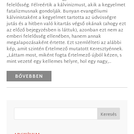
felelősség. Félreértik a kálvinizmust, akik a kegyelmet
fatalizmusnak gondolják. Bunyan evangéliumi
kálvinistaként a kegyelmet tartotta az üdvösségre
jutás és a hitben való kitartás végső okának (ahogy ezt
az előző bejegyzésben is láttuk), azonban ezt nem az
emberi felelősség ellenében, hanem annak
megalapozásaként értette. Ezt szemlélteti az alábbi
kép, amit szintén Értelmező mutatott Keresztyénnek.
„Láttam most, miként fogta Értelmező újból kézen, s
mint vezeté egy kellemes helyre, hol egy nagy,...
BŐVEBBEN