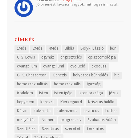
SZALAI MIKLÓS
Erőgyűjtés
Jó pihenést, kiváncsi vagyok, mit fogsz írni az ál…
CÍMKÉK
1Móz
2Móz
4Móz
Biblia
Bolyki László
bűn
C. S. Lewis
egyház
engesztelés
episztemológia
evangélium
evangéliumi
evolúció
exodusz
G. K. Chesterton
Genezis
helyettes bűnhődés
hit
homoszexualitás
homoszexuális
igazság
irodalom
Isten
Isten igéje
Isten országa
Jézus
kegyelem
kereszt
Kierkegaard
Krisztus halála
Kálvin
kálvinista
kálvinizmus
Leviticus
Luther
megváltás
Numeri
progresszív
Szabados Ádám
Szentlélek
Szentírás
szeretet
teremtés
Tűzfal
Tűzfal podcast