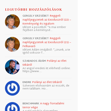
LEGUTÓBBI HOZZÁSZÓLÁSOK
GERGELY ERZSÉBET
Reggeli
naplójegyzetek az Exoduszról (22) –
Keménység és irgalom
Idézet a posztból: "A mai ember
fejében a keménysé…
GERGELY ERZSÉBET
Reggeli
naplójegyzetek az Exoduszról (21) –
Felkavaró
Idézet Ádám imájából: "„Urunk, a te
igéd sokszor f…
SZABADOS ÁDÁM
Polányi az élet
titkáról
Az angol eredeti itt elérhető online:
https://www.…
ENDRE
Polányi az élet titkáról
Szívesen elolvasnám az esszét, de
nem találtam. Ho…
BENCHMARK
A nagy forradalmi
terror vége
A svéd egyház alapvetően