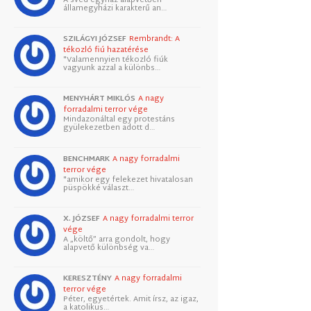
államegyházi karakterű an…
SZILÁGYI JÓZSEF
Rembrandt: A
tékozló fiú hazatérése
"Valamennyien tékozló fiúk
vagyunk azzal a különbs…
MENYHÁRT MIKLÓS
A nagy
forradalmi terror vége
Mindazonáltal egy protestáns
gyülekezetben adott d…
BENCHMARK
A nagy forradalmi
terror vége
"amikor egy felekezet hivatalosan
püspökké választ…
X. JÓZSEF
A nagy forradalmi terror
vége
A „költő” arra gondolt, hogy
alapvető különbség va…
KERESZTÉNY
A nagy forradalmi
terror vége
Péter, egyetértek. Amit írsz, az igaz,
a katolikus…