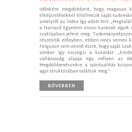
Időnként megdöbbent, hogy magasan kép
elképzelésekkel értelmezik saját tudomány
amelyről az Index így adott hírt: „Megtalál
a Harvard Egyetem orvosi karának egyik i
szaklapban jelent meg. Tudománynépszerűs
részesítik előnyben, ebben nincs semmi k
Ferguson sem venné észre, hogy saját szak
amikor így összegzi a kutatást: „Ered
vallásosság alapja egy mélyen az ide
Megdöbbenésünkre a spiritualitás közpon
agyi struktúrában találtuk meg.”
BŐVEBBEN