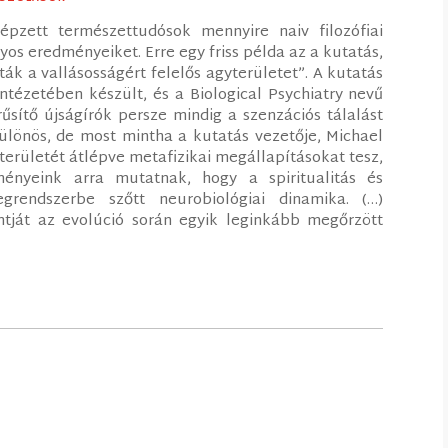
zett természettudósok mennyire naiv filozófiai
os eredményeiket. Erre egy friss példa az a kutatás,
ták a vallásosságért felelős agyterületet”. A kutatás
ntézetében készült, és a Biological Psychiatry nevű
ítő újságírók persze mindig a szenzációs tálalást
ülönös, de most mintha a kutatás vezetője, Michael
területét átlépve metafizikai megállapításokat tesz,
ményeink arra mutatnak, hogy a spiritualitás és
grendszerbe szőtt neurobiológiai dinamika. (…)
tját az evolúció során egyik leginkább megőrzött