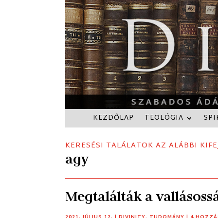
KEZDŐLAP
TEOLÓGIA
SPI
KERESÉSI TALÁLATOK AZ ALÁBBI KIFE
agy
Megtalálták a vallásossá
2021. JÚLIUS 12.
|
DIVINITY
,
TUDOMÁNY
| 4 HOZZ