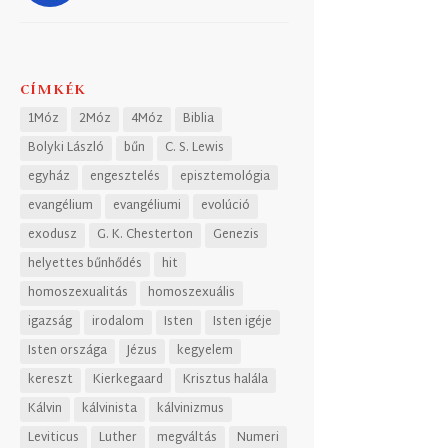
CÍMKÉK
1Móz
2Móz
4Móz
Biblia
Bolyki László
bűn
C. S. Lewis
egyház
engesztelés
episztemológia
evangélium
evangéliumi
evolúció
exodusz
G. K. Chesterton
Genezis
helyettes bűnhődés
hit
homoszexualitás
homoszexuális
igazság
irodalom
Isten
Isten igéje
Isten országa
Jézus
kegyelem
kereszt
Kierkegaard
Krisztus halála
Kálvin
kálvinista
kálvinizmus
Leviticus
Luther
megváltás
Numeri