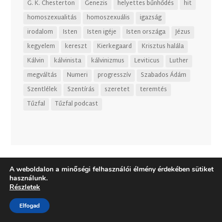
G. K. Chesterton
Genezis
helyettes bűnhődés
hit
homoszexualitás
homoszexuális
igazság
irodalom
Isten
Isten igéje
Isten országa
Jézus
kegyelem
kereszt
Kierkegaard
Krisztus halála
Kálvin
kálvinista
kálvinizmus
Leviticus
Luther
megváltás
Numeri
progresszív
Szabados Ádám
Szentlélek
Szentírás
szeretet
teremtés
Tűzfal
Tűzfal podcast
A weboldalon a minőségi felhasználói élmény érdekében sütiket
használunk.
Részletek
Elfogad
Dizájn:
Elegant Themes
| Motor:
WordPress