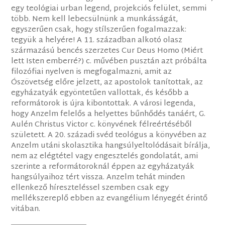
egy teológiai urban legend, projekciós felület, semmi
több. Nem kell lebecsülnünk a munkásságát,
egyszerűen csak, hogy stílszerűen fogalmazzak:
tegyük a helyére! A 11. században alkotó olasz
származású bencés szerzetes Cur Deus Homo (Miért
lett Isten emberré?) c. művében pusztán azt próbálta
filozófiai nyelven is megfogalmazni, amit az
Ószövetség előre jelzett, az apostolok tanítottak, az
egyházatyák egyöntetűen vallottak, és később a
reformátorok is újra kibontottak. A városi legenda,
hogy Anzelm felelős a helyettes bűnhődés tanáért, G.
Aulén Christus Victor c. könyvének félreértéséből
született. A 20. századi svéd teológus a könyvében az
Anzelm utáni skolasztika hangsúlyeltolódásait bírálja,
nem az elégtétel vagy engesztelés gondolatát, ami
szerinte a reformátoroknál éppen az egyházatyák
hangsúlyaihoz tért vissza. Anzelm tehát minden
ellenkező híreszteléssel szemben csak egy
mellékszereplő ebben az evangélium lényegét érintő
vitában.