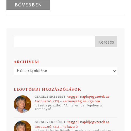
BŐVEBBEN
ARCHÍVUM
Archívum
LEGUTÓBBI HOZZÁSZÓLÁSOK
GERGELY ERZSÉBET
Reggeli naplójegyzetek az
Exoduszról (22) – Keménység és irgalom
Idézet a posztból: "A mai ember fejében a
keménysé…
GERGELY ERZSÉBET
Reggeli naplójegyzetek az
Exoduszról (21) – Felkavaró
Idézet Ádám imájából: "„Urunk, a te igéd sokszor