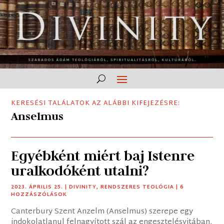
KERESÉSI TALÁLATOK AZ ALÁBBI KIFEJEZÉSRE:
Anselmus
Egyébként miért baj Istenre
uralkodóként utalni?
2023. ÁPRILIS 25.
|
DIVINITY
,
RENDSZERES TEOLÓGIA
| 6
HOZZÁSZÓLÁSOK
Canterbury Szent Anzelm (Anselmus) szerepe egy
indokolatlanul felnagyított szál az engesztelésvitában,