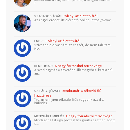
f…
SZABADOS ÁDÁM
Polányi az élet titkáról
Az angol eredeti itt elérhető online: https://www.…
ENDRE
Polányi az élet titkáról
Szívesen elolvasnám az esszét, de nem találtam.
Ho…
BENCHMARK
A nagy forradalmi terror vége
A svéd egyház alapvetően államegyházi karakterű
an…
SZILÁGYI JÓZSEF
Rembrandt: A tékozló fiú
hazatérése
"Valamennyien tékozló fiúk vagyunk azzal a
különbs…
MENYHÁRT MIKLÓS
A nagy forradalmi terror vége
Mindazonáltal egy protestáns gyülekezetben adott
d…