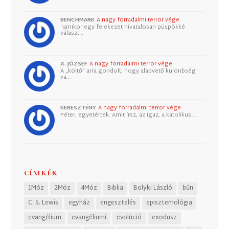
BENCHMARK
A nagy forradalmi terror vége
"amikor egy felekezet hivatalosan püspökké
választ…
X. JÓZSEF
A nagy forradalmi terror vége
A „költő” arra gondolt, hogy alapvető különbség
va…
KERESZTÉNY
A nagy forradalmi terror vége
Péter, egyetértek. Amit írsz, az igaz, a katolikus…
CÍMKÉK
1Móz
2Móz
4Móz
Biblia
Bolyki László
bűn
C. S. Lewis
egyház
engesztelés
episztemológia
evangélium
evangéliumi
evolúció
exodusz