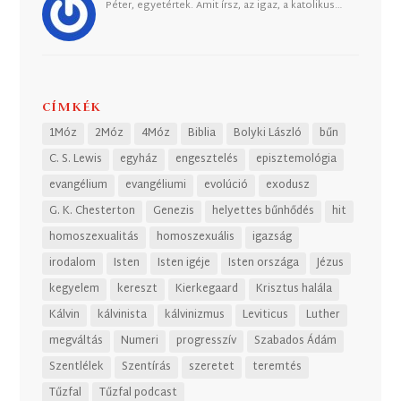
Péter, egyetértek. Amit írsz, az igaz, a katolikus…
CÍMKÉK
1Móz
2Móz
4Móz
Biblia
Bolyki László
bűn
C. S. Lewis
egyház
engesztelés
episztemológia
evangélium
evangéliumi
evolúció
exodusz
G. K. Chesterton
Genezis
helyettes bűnhődés
hit
homoszexualitás
homoszexuális
igazság
irodalom
Isten
Isten igéje
Isten országa
Jézus
kegyelem
kereszt
Kierkegaard
Krisztus halála
Kálvin
kálvinista
kálvinizmus
Leviticus
Luther
megváltás
Numeri
progresszív
Szabados Ádám
Szentlélek
Szentírás
szeretet
teremtés
Tűzfal
Tűzfal podcast