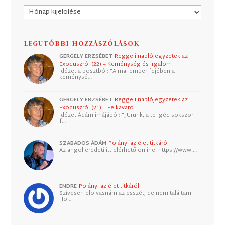
Archívum
LEGUTÓBBI HOZZÁSZÓLÁSOK
GERGELY ERZSÉBET
Reggeli naplójegyzetek az
Exoduszról (22) – Keménység és irgalom
Idézet a posztból: "A mai ember fejében a
keménysé…
GERGELY ERZSÉBET
Reggeli naplójegyzetek az
Exoduszról (21) – Felkavaró
Idézet Ádám imájából: "„Urunk, a te igéd sokszor
f…
SZABADOS ÁDÁM
Polányi az élet titkáról
Az angol eredeti itt elérhető online: https://www.…
ENDRE
Polányi az élet titkáról
Szívesen elolvasnám az esszét, de nem találtam.
Ho…