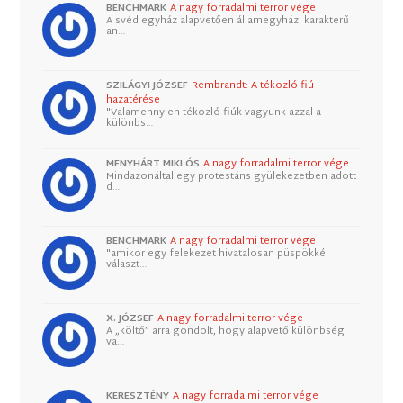
BENCHMARK
A nagy forradalmi terror vége
A svéd egyház alapvetően államegyházi karakterű
an…
SZILÁGYI JÓZSEF
Rembrandt: A tékozló fiú
hazatérése
"Valamennyien tékozló fiúk vagyunk azzal a
különbs…
MENYHÁRT MIKLÓS
A nagy forradalmi terror vége
Mindazonáltal egy protestáns gyülekezetben adott
d…
BENCHMARK
A nagy forradalmi terror vége
"amikor egy felekezet hivatalosan püspökké
választ…
X. JÓZSEF
A nagy forradalmi terror vége
A „költő” arra gondolt, hogy alapvető különbség
va…
KERESZTÉNY
A nagy forradalmi terror vége