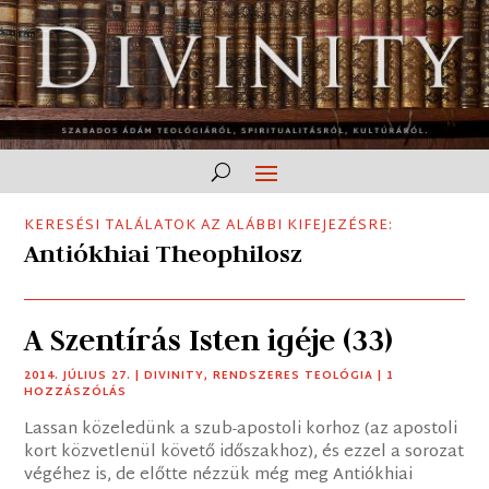
KERESÉSI TALÁLATOK AZ ALÁBBI KIFEJEZÉSRE:
Antiókhiai Theophilosz
A Szentírás Isten igéje (33)
2014. JÚLIUS 27.
|
DIVINITY
,
RENDSZERES TEOLÓGIA
| 1
HOZZÁSZÓLÁS
Lassan közeledünk a szub-apostoli korhoz (az apostoli
kort közvetlenül követő időszakhoz), és ezzel a sorozat
végéhez is, de előtte nézzük még meg Antiókhiai