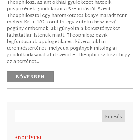
Theophilosz, az antiókhiai gyülekezet hatodik
püspökének gondolatait a Szentírásról. Szent
Theophilosztól egy háromkötetes könyv maradt fenn,
melyet Kr. u. 182 körül írt egy Autolükhosz nevű
pogány embernek, aki gúnyolta a keresztényeket
láthatatlan Istenük miatt. Theophilosz egyik
legfontosabb apologetika eszköze a bibliai
teremtéstörténet, melyet a pogányok mitológiai
gondolkodásával állít szembe. Theophilosz hiszi, hogy
ez a történet...
BŐVEBBEN
ARCHÍVUM