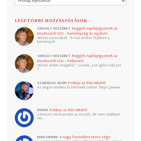
LEGUTÓBBI HOZZÁSZÓLÁSOK
GERGELY ERZSÉBET
Reggeli naplójegyzetek az
Exoduszról (22) – Keménység és irgalom
Idézet a posztból: "A mai ember fejében a
keménysé…
GERGELY ERZSÉBET
Reggeli naplójegyzetek az
Exoduszról (21) – Felkavaró
Idézet Ádám imájából: "„Urunk, a te igéd sokszor
f…
SZABADOS ÁDÁM
Polányi az élet titkáról
Az angol eredeti itt elérhető online: https://www.…
ENDRE
Polányi az élet titkáról
Szívesen elolvasnám az esszét, de nem találtam.
Ho…
BENCHMARK
A nagy forradalmi terror vége