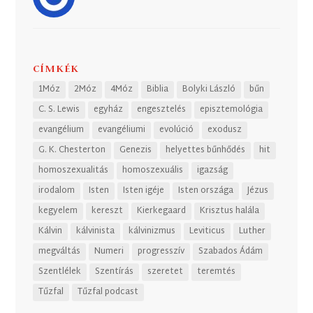
CÍMKÉK
1Móz
2Móz
4Móz
Biblia
Bolyki László
bűn
C. S. Lewis
egyház
engesztelés
episztemológia
evangélium
evangéliumi
evolúció
exodusz
G. K. Chesterton
Genezis
helyettes bűnhődés
hit
homoszexualitás
homoszexuális
igazság
irodalom
Isten
Isten igéje
Isten országa
Jézus
kegyelem
kereszt
Kierkegaard
Krisztus halála
Kálvin
kálvinista
kálvinizmus
Leviticus
Luther
megváltás
Numeri
progresszív
Szabados Ádám
Szentlélek
Szentírás
szeretet
teremtés
Tűzfal
Tűzfal podcast