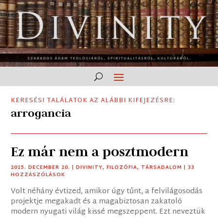
KERESÉSI TALÁLATOK AZ ALÁBBI KIFEJEZÉSRE:
arrogancia
Ez már nem a posztmodern
2015. DECEMBER 20.
|
DIVINITY
,
FILOZÓFIA
,
TÁRSADALOM
| 33
HOZZÁSZÓLÁSOK
Volt néhány évtized, amikor úgy tűnt, a felvilágosodás
projektje megakadt és a magabiztosan zakatoló
modern nyugati világ kissé megszeppent. Ezt neveztük