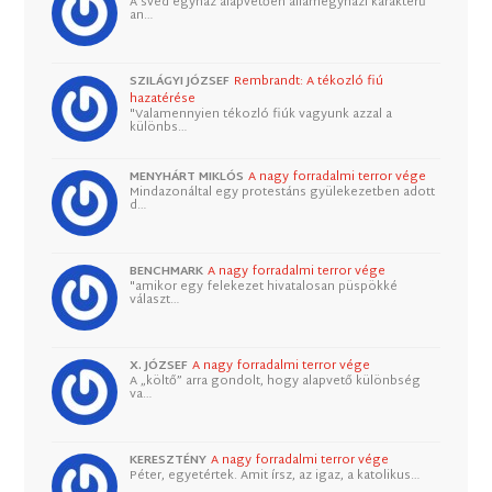
A svéd egyház alapvetően államegyházi karakterű
an…
SZILÁGYI JÓZSEF
Rembrandt: A tékozló fiú
hazatérése
"Valamennyien tékozló fiúk vagyunk azzal a
különbs…
MENYHÁRT MIKLÓS
A nagy forradalmi terror vége
Mindazonáltal egy protestáns gyülekezetben adott
d…
BENCHMARK
A nagy forradalmi terror vége
"amikor egy felekezet hivatalosan püspökké
választ…
X. JÓZSEF
A nagy forradalmi terror vége
A „költő” arra gondolt, hogy alapvető különbség
va…
KERESZTÉNY
A nagy forradalmi terror vége
Péter, egyetértek. Amit írsz, az igaz, a katolikus…