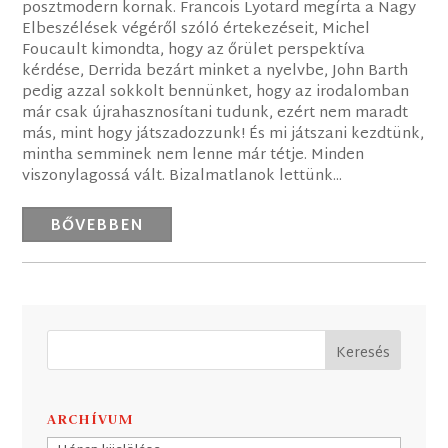
posztmodern kornak. Francois Lyotard megírta a Nagy
Elbeszélések végéről szóló értekezéseit, Michel
Foucault kimondta, hogy az őrület perspektíva
kérdése, Derrida bezárt minket a nyelvbe, John Barth
pedig azzal sokkolt bennünket, hogy az irodalomban
már csak újrahasznosítani tudunk, ezért nem maradt
más, mint hogy játszadozzunk! És mi játszani kezdtünk,
mintha semminek nem lenne már tétje. Minden
viszonylagossá vált. Bizalmatlanok lettünk...
BŐVEBBEN
ARCHÍVUM
Archívum