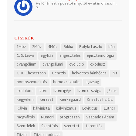
Helló, Én ezt a posztot majd 10 év után olvasom,
S…
CÍMKÉK
1Móz
2Móz
4Móz
Biblia
Bolyki László
bűn
C. S. Lewis
egyház
engesztelés
episztemológia
evangélium
evangéliumi
evolúció
exodusz
G. K. Chesterton
Genezis
helyettes bűnhődés
hit
homoszexualitás
homoszexuális
igazság
irodalom
Isten
Isten igéje
Isten országa
Jézus
kegyelem
kereszt
Kierkegaard
Krisztus halála
Kálvin
kálvinista
kálvinizmus
Leviticus
Luther
megváltás
Numeri
progresszív
Szabados Ádám
Szentlélek
Szentírás
szeretet
teremtés
Tűzfal
Tűzfal podcast