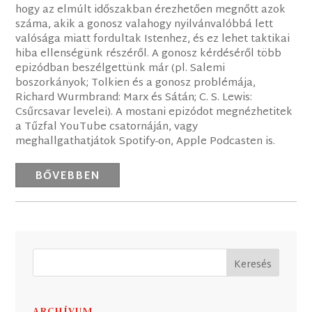
hogy az elmúlt időszakban érezhetően megnőtt azok
száma, akik a gonosz valahogy nyilvánvalóbbá lett
valósága miatt fordultak Istenhez, és ez lehet taktikai
hiba ellenségünk részéről. A gonosz kérdéséről több
epizódban beszélgettünk már (pl. Salemi
boszorkányok; Tolkien és a gonosz problémája,
Richard Wurmbrand: Marx és Sátán; C. S. Lewis:
Csűrcsavar levelei). A mostani epizódot megnézhetitek
a Tűzfal YouTube csatornáján, vagy
meghallgathatjátok Spotify-on, Apple Podcasten is.
BŐVEBBEN
ARCHÍVUM