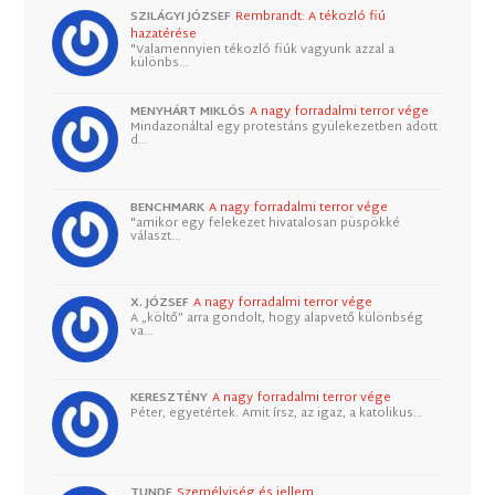
SZILÁGYI JÓZSEF
Rembrandt: A tékozló fiú
hazatérése
"Valamennyien tékozló fiúk vagyunk azzal a
különbs…
MENYHÁRT MIKLÓS
A nagy forradalmi terror vége
Mindazonáltal egy protestáns gyülekezetben adott
d…
BENCHMARK
A nagy forradalmi terror vége
"amikor egy felekezet hivatalosan püspökké
választ…
X. JÓZSEF
A nagy forradalmi terror vége
A „költő” arra gondolt, hogy alapvető különbség
va…
KERESZTÉNY
A nagy forradalmi terror vége
Péter, egyetértek. Amit írsz, az igaz, a katolikus…
TUNDE
Személyiség és jellem