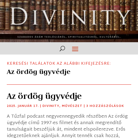
KERESÉSI TALÁLATOK AZ ALÁBBI KIFEJEZÉSRE:
Az ördög ügyvédje
Az ördög ügyvédje
2025. JANUÁR 17.
|
DIVINITY
,
MŰVÉSZET
| 3 HOZZÁSZÓLÁSOK
A Tűzfal podcast negyvennegyedik részében Az ördög
ügyvédje című 1997-es filmet és annak megrendítő
tanulságait beszéljük át, mindent elspoilerezve. Erős
idegzetűeknek ajánljuk. Annyit tennék csak hozzá,