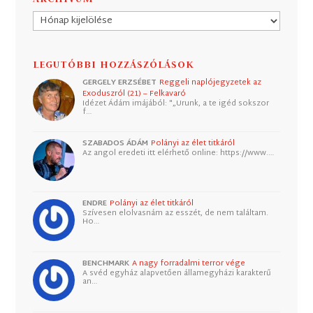
Archívum
LEGUTÓBBI HOZZÁSZÓLÁSOK
GERGELY ERZSÉBET
Reggeli naplójegyzetek az
Exoduszról (21) – Felkavaró
Idézet Ádám imájából: "„Urunk, a te igéd sokszor
f…
SZABADOS ÁDÁM
Polányi az élet titkáról
Az angol eredeti itt elérhető online: https://www.…
ENDRE
Polányi az élet titkáról
Szívesen elolvasnám az esszét, de nem találtam.
Ho…
BENCHMARK
A nagy forradalmi terror vége
A svéd egyház alapvetően államegyházi karakterű
an…