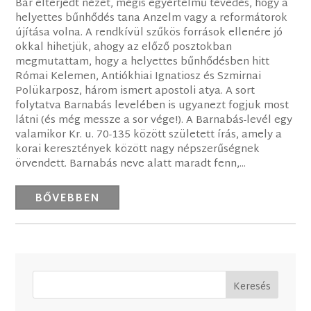
Bár elterjedt nézet, mégis egyértelmű tévedés, hogy a
helyettes bűnhődés tana Anzelm vagy a reformátorok
újítása volna. A rendkívül szűkös források ellenére jó
okkal hihetjük, ahogy az előző posztokban
megmutattam, hogy a helyettes bűnhődésben hitt
Római Kelemen, Antiókhiai Ignatiosz és Szmirnai
Polükarposz, három ismert apostoli atya. A sort
folytatva Barnabás levelében is ugyanezt fogjuk most
látni (és még messze a sor vége!). A Barnabás-levél egy
valamikor Kr. u. 70-135 között született írás, amely a
korai keresztények között nagy népszerűségnek
örvendett. Barnabás neve alatt maradt fenn,...
BŐVEBBEN