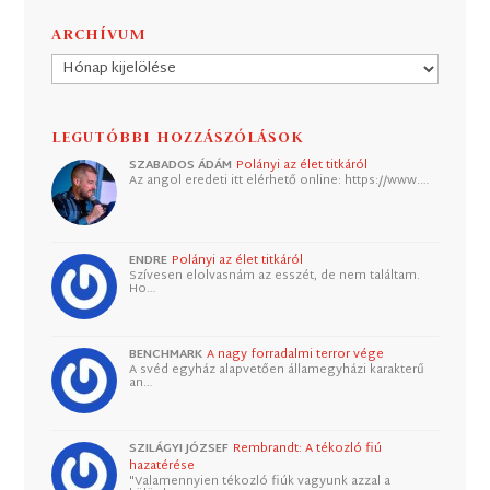
ARCHÍVUM
Archívum
LEGUTÓBBI HOZZÁSZÓLÁSOK
SZABADOS ÁDÁM
Polányi az élet titkáról
Az angol eredeti itt elérhető online: https://www.…
ENDRE
Polányi az élet titkáról
Szívesen elolvasnám az esszét, de nem találtam.
Ho…
BENCHMARK
A nagy forradalmi terror vége
A svéd egyház alapvetően államegyházi karakterű
an…
SZILÁGYI JÓZSEF
Rembrandt: A tékozló fiú
hazatérése
"Valamennyien tékozló fiúk vagyunk azzal a