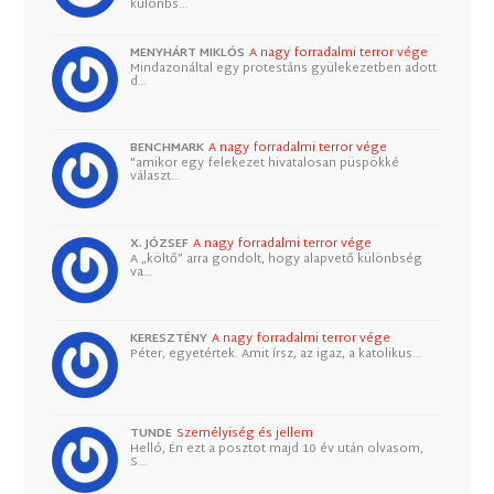
különbs…
MENYHÁRT MIKLÓS
A nagy forradalmi terror vége
Mindazonáltal egy protestáns gyülekezetben adott
d…
BENCHMARK
A nagy forradalmi terror vége
"amikor egy felekezet hivatalosan püspökké
választ…
X. JÓZSEF
A nagy forradalmi terror vége
A „költő” arra gondolt, hogy alapvető különbség
va…
KERESZTÉNY
A nagy forradalmi terror vége
Péter, egyetértek. Amit írsz, az igaz, a katolikus…
TUNDE
Személyiség és jellem
Helló, Én ezt a posztot majd 10 év után olvasom,
S…