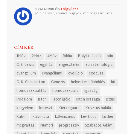
SZALAI MIKLÓS
Erőgyűjtés
Jó pihenést, kiváncsi vagyok, mit fogsz írni az ál…
CÍMKÉK
1Móz
2Móz
4Móz
Biblia
Bolyki László
bűn
C. S. Lewis
egyház
engesztelés
episztemológia
evangélium
evangéliumi
evolúció
exodusz
G. K. Chesterton
Genezis
helyettes bűnhődés
hit
homoszexualitás
homoszexuális
igazság
irodalom
Isten
Isten igéje
Isten országa
Jézus
kegyelem
kereszt
Kierkegaard
Krisztus halála
Kálvin
kálvinista
kálvinizmus
Leviticus
Luther
megváltás
Numeri
progresszív
Szabados Ádám