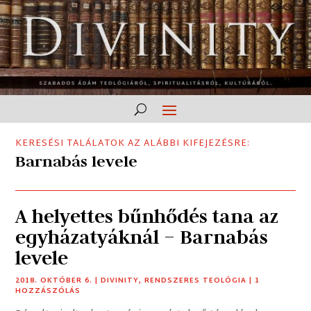
KERESÉSI TALÁLATOK AZ ALÁBBI KIFEJEZÉSRE:
Barnabás levele
A helyettes bűnhődés tana az
egyházatyáknál – Barnabás
levele
2018. OKTÓBER 6.
|
DIVINITY
,
RENDSZERES TEOLÓGIA
| 1
HOZZÁSZÓLÁS