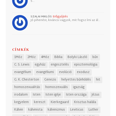
S…
SZALAI MIKLÓS
Erőgyűjtés
Jó pihenést, kiváncsi vagyok, mit fogsz írni az ál…
CÍMKÉK
1Móz
2Móz
4Móz
Biblia
Bolyki László
bűn
C. S. Lewis
egyház
engesztelés
episztemológia
evangélium
evangéliumi
evolúció
exodusz
G. K. Chesterton
Genezis
helyettes bűnhődés
hit
homoszexualitás
homoszexuális
igazság
irodalom
Isten
Isten igéje
Isten országa
Jézus
kegyelem
kereszt
Kierkegaard
Krisztus halála
Kálvin
kálvinista
kálvinizmus
Leviticus
Luther