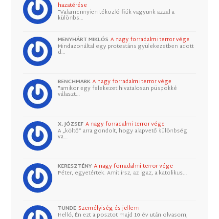
hazatérése
"Valamennyien tékozló fiúk vagyunk azzal a
különbs…
MENYHÁRT MIKLÓS
A nagy forradalmi terror vége
Mindazonáltal egy protestáns gyülekezetben adott
d…
BENCHMARK
A nagy forradalmi terror vége
"amikor egy felekezet hivatalosan püspökké
választ…
X. JÓZSEF
A nagy forradalmi terror vége
A „költő” arra gondolt, hogy alapvető különbség
va…
KERESZTÉNY
A nagy forradalmi terror vége
Péter, egyetértek. Amit írsz, az igaz, a katolikus…
TUNDE
Személyiség és jellem
Helló, Én ezt a posztot majd 10 év után olvasom,