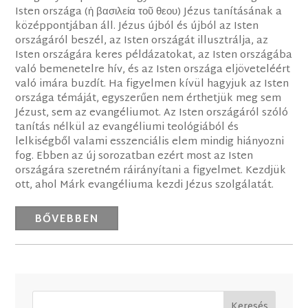
Isten országa (ἡ βασιλεία τοῦ θεου) Jézus tanításának a
középpontjában áll. Jézus újból és újból az Isten
országáról beszél, az Isten országát illusztrálja, az
Isten országára keres példázatokat, az Isten országába
való bemenetelre hív, és az Isten országa eljöveteléért
való imára buzdít. Ha figyelmen kívül hagyjuk az Isten
országa témáját, egyszerűen nem érthetjük meg sem
Jézust, sem az evangéliumot. Az Isten országáról szóló
tanítás nélkül az evangéliumi teológiából és
lelkiségből valami esszenciális elem mindig hiányozni
fog. Ebben az új sorozatban ezért most az Isten
országára szeretném ráirányítani a figyelmet. Kezdjük
ott, ahol Márk evangéliuma kezdi Jézus szolgálatát.
BŐVEBBEN