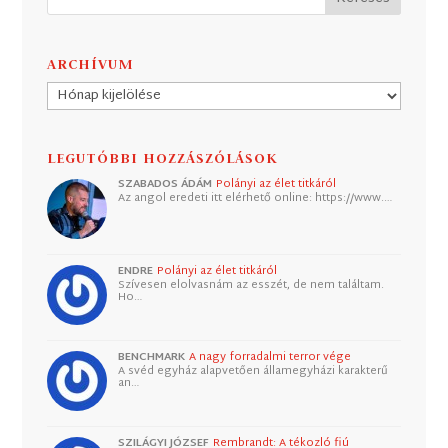
ARCHÍVUM
Archívum
LEGUTÓBBI HOZZÁSZÓLÁSOK
SZABADOS ÁDÁM
Polányi az élet titkáról
Az angol eredeti itt elérhető online: https://www.…
ENDRE
Polányi az élet titkáról
Szívesen elolvasnám az esszét, de nem találtam.
Ho…
BENCHMARK
A nagy forradalmi terror vége
A svéd egyház alapvetően államegyházi karakterű
an…
SZILÁGYI JÓZSEF
Rembrandt: A tékozló fiú