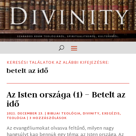
KERESÉSI TALÁLATOK AZ ALÁBBI KIFEJEZÉSRE:
betelt az idő
Az Isten országa (1) – Betelt az
idő
2021. DECEMBER 23.
|
BIBLIAI TEOLÓGIA
,
DIVINITY
,
EXEGÉZIS
,
TEOLÓGIA
| 3 HOZZÁSZÓLÁSOK
Az evangéliumokat olvasva feltűnő, milyen nagy
hangsúlyt kap bennük egy téma: az Isten országa. Az