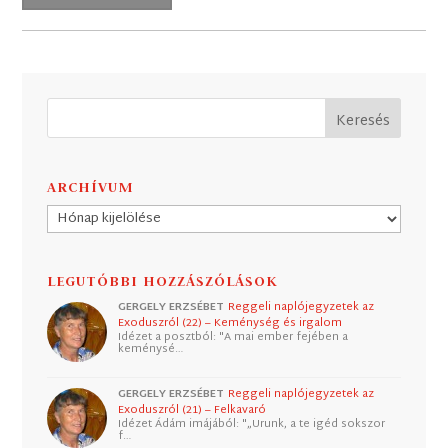
ARCHÍVUM
Archívum
LEGUTÓBBI HOZZÁSZÓLÁSOK
GERGELY ERZSÉBET
Reggeli naplójegyzetek az
Exoduszról (22) – Keménység és irgalom
Idézet a posztból: "A mai ember fejében a
keménysé…
GERGELY ERZSÉBET
Reggeli naplójegyzetek az
Exoduszról (21) – Felkavaró
Idézet Ádám imájából: "„Urunk, a te igéd sokszor
f…