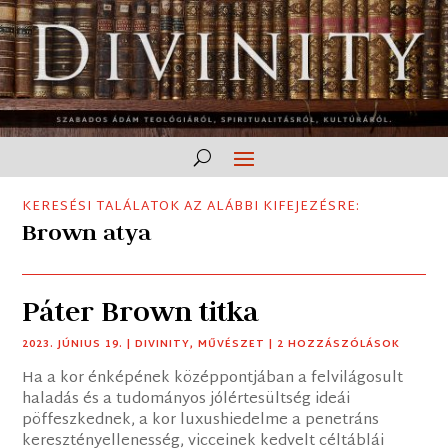
KERESÉSI TALÁLATOK AZ ALÁBBI KIFEJEZÉSRE:
Brown atya
Páter Brown titka
2023. JÚNIUS 19.
|
DIVINITY
,
MŰVÉSZET
| 2 HOZZÁSZÓLÁSOK
Ha a kor énképének középpontjában a felvilágosult
haladás és a tudományos jólértesültség ideái
pöffeszkednek, a kor luxushiedelme a penetráns
keresztényellenesség, vicceinek kedvelt céltáblái