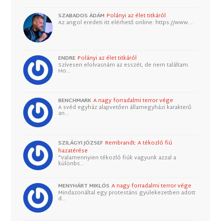
SZABADOS ÁDÁM
Polányi az élet titkáról
Az angol eredeti itt elérhető online: https://www.…
ENDRE
Polányi az élet titkáról
Szívesen elolvasnám az esszét, de nem találtam.
Ho…
BENCHMARK
A nagy forradalmi terror vége
A svéd egyház alapvetően államegyházi karakterű
an…
SZILÁGYI JÓZSEF
Rembrandt: A tékozló fiú
hazatérése
"Valamennyien tékozló fiúk vagyunk azzal a
különbs…
MENYHÁRT MIKLÓS
A nagy forradalmi terror vége
Mindazonáltal egy protestáns gyülekezetben adott
d…