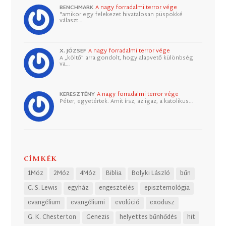
BENCHMARK
A nagy forradalmi terror vége
"amikor egy felekezet hivatalosan püspökké
választ…
X. JÓZSEF
A nagy forradalmi terror vége
A „költő” arra gondolt, hogy alapvető különbség
va…
KERESZTÉNY
A nagy forradalmi terror vége
Péter, egyetértek. Amit írsz, az igaz, a katolikus…
CÍMKÉK
1Móz
2Móz
4Móz
Biblia
Bolyki László
bűn
C. S. Lewis
egyház
engesztelés
episztemológia
evangélium
evangéliumi
evolúció
exodusz
G. K. Chesterton
Genezis
helyettes bűnhődés
hit