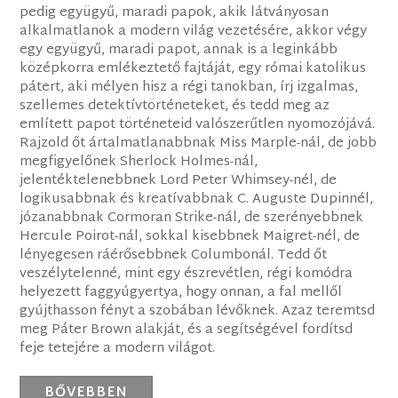
pedig együgyű, maradi papok, akik látványosan
alkalmatlanok a modern világ vezetésére, akkor végy
egy együgyű, maradi papot, annak is a leginkább
középkorra emlékeztető fajtáját, egy római katolikus
pátert, aki mélyen hisz a régi tanokban, írj izgalmas,
szellemes detektívtörténeteket, és tedd meg az
említett papot történeteid valószerűtlen nyomozójává.
Rajzold őt ártalmatlanabbnak Miss Marple-nál, de jobb
megfigyelőnek Sherlock Holmes-nál,
jelentéktelenebbnek Lord Peter Whimsey-nél, de
logikusabbnak és kreatívabbnak C. Auguste Dupinnél,
józanabbnak Cormoran Strike-nál, de szerényebbnek
Hercule Poirot-nál, sokkal kisebbnek Maigret-nél, de
lényegesen ráérősebbnek Columbonál. Tedd őt
veszélytelenné, mint egy észrevétlen, régi komódra
helyezett faggyúgyertya, hogy onnan, a fal mellől
gyújthasson fényt a szobában lévőknek. Azaz teremtsd
meg Páter Brown alakját, és a segítségével fordítsd
feje tetejére a modern világot.
BŐVEBBEN