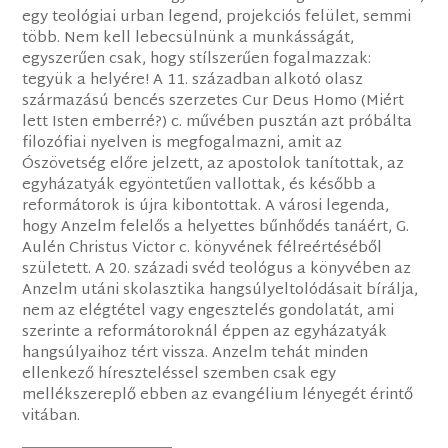
egy teológiai urban legend, projekciós felület, semmi
több. Nem kell lebecsülnünk a munkásságát,
egyszerűen csak, hogy stílszerűen fogalmazzak:
tegyük a helyére! A 11. században alkotó olasz
származású bencés szerzetes Cur Deus Homo (Miért
lett Isten emberré?) c. művében pusztán azt próbálta
filozófiai nyelven is megfogalmazni, amit az
Ószövetség előre jelzett, az apostolok tanítottak, az
egyházatyák egyöntetűen vallottak, és később a
reformátorok is újra kibontottak. A városi legenda,
hogy Anzelm felelős a helyettes bűnhődés tanáért, G.
Aulén Christus Victor c. könyvének félreértéséből
született. A 20. századi svéd teológus a könyvében az
Anzelm utáni skolasztika hangsúlyeltolódásait bírálja,
nem az elégtétel vagy engesztelés gondolatát, ami
szerinte a reformátoroknál éppen az egyházatyák
hangsúlyaihoz tért vissza. Anzelm tehát minden
ellenkező híreszteléssel szemben csak egy
mellékszereplő ebben az evangélium lényegét érintő
vitában.