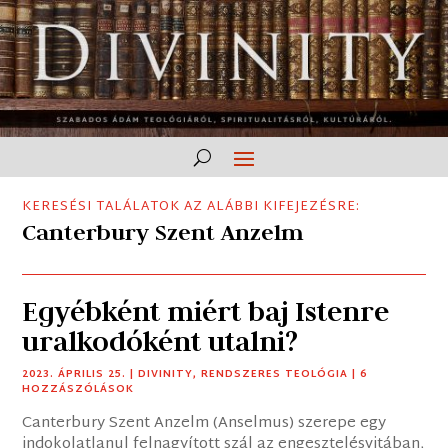
KERESÉSI TALÁLATOK AZ ALÁBBI KIFEJEZÉSRE:
Canterbury Szent Anzelm
Egyébként miért baj Istenre
uralkodóként utalni?
2023. ÁPRILIS 25.
|
DIVINITY
,
RENDSZERES TEOLÓGIA
| 6
HOZZÁSZÓLÁSOK
Canterbury Szent Anzelm (Anselmus) szerepe egy
indokolatlanul felnagyított szál az engesztelésvitában,