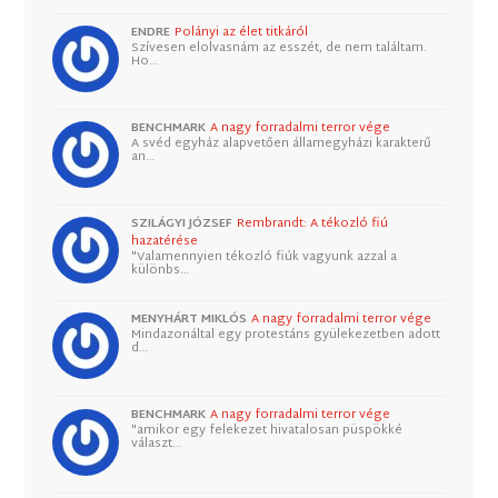
ENDRE
Polányi az élet titkáról
Szívesen elolvasnám az esszét, de nem találtam.
Ho…
BENCHMARK
A nagy forradalmi terror vége
A svéd egyház alapvetően államegyházi karakterű
an…
SZILÁGYI JÓZSEF
Rembrandt: A tékozló fiú
hazatérése
"Valamennyien tékozló fiúk vagyunk azzal a
különbs…
MENYHÁRT MIKLÓS
A nagy forradalmi terror vége
Mindazonáltal egy protestáns gyülekezetben adott
d…
BENCHMARK
A nagy forradalmi terror vége
"amikor egy felekezet hivatalosan püspökké
választ…