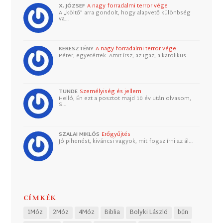
X. JÓZSEF
A nagy forradalmi terror vége
A „költő” arra gondolt, hogy alapvető különbség
va…
KERESZTÉNY
A nagy forradalmi terror vége
Péter, egyetértek. Amit írsz, az igaz, a katolikus…
TUNDE
Személyiség és jellem
Helló, Én ezt a posztot majd 10 év után olvasom,
S…
SZALAI MIKLÓS
Erőgyűjtés
Jó pihenést, kiváncsi vagyok, mit fogsz írni az ál…
CÍMKÉK
1Móz
2Móz
4Móz
Biblia
Bolyki László
bűn