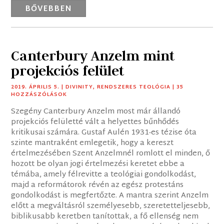
BŐVEBBEN
Canterbury Anzelm mint
projekciós felület
2019. ÁPRILIS 5.
|
DIVINITY
,
RENDSZERES TEOLÓGIA
| 35
HOZZÁSZÓLÁSOK
Szegény Canterbury Anzelm most már állandó
projekciós felületté vált a helyettes bűnhődés
kritikusai számára. Gustaf Aulén 1931-es tézise óta
szinte mantraként emlegetik, hogy a kereszt
értelmezésében Szent Anzelmnél romlott el minden, ő
hozott be olyan jogi értelmezési keretet ebbe a
témába, amely félrevitte a teológiai gondolkodást,
majd a reformátorok révén az egész protestáns
gondolkodást is megfertőzte. A mantra szerint Anzelm
előtt a megváltásról személyesebb, szeretetteljesebb,
biblikusabb keretben tanítottak, a fő ellenség nem