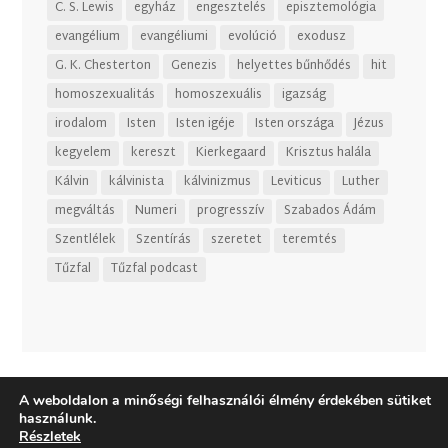
C. S. Lewis
egyház
engesztelés
episztemológia
evangélium
evangéliumi
evolúció
exodusz
G. K. Chesterton
Genezis
helyettes bűnhődés
hit
homoszexualitás
homoszexuális
igazság
irodalom
Isten
Isten igéje
Isten országa
Jézus
kegyelem
kereszt
Kierkegaard
Krisztus halála
Kálvin
kálvinista
kálvinizmus
Leviticus
Luther
megváltás
Numeri
progresszív
Szabados Ádám
Szentlélek
Szentírás
szeretet
teremtés
Tűzfal
Tűzfal podcast
A weboldalon a minőségi felhasználói élmény érdekében sütiket
használunk.
Részletek