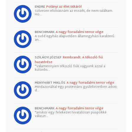
ENDRE
Polányi az élet titkáról
Szívesen elolvasnám az esszét, de nem találtam.
Ho…
BENCHMARK
A nagy forradalmi terror vége
A svéd egyház alapvetően államegyházi karakterű
an…
SZILÁGYI JÓZSEF
Rembrandt: A tékozló fiú
hazatérése
"Valamennyien tékozló fiúk vagyunk azzal a
különbs…
MENYHÁRT MIKLÓS
A nagy forradalmi terror vége
Mindazonáltal egy protestáns gyülekezetben adott
d…
BENCHMARK
A nagy forradalmi terror vége
"amikor egy felekezet hivatalosan püspökké
választ…