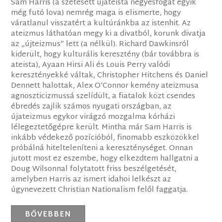
Sam Harris (a szétesett újateista négyesfogat egyik
még futó lova) nemrég maga is elismerte, hogy
váratlanul visszatért a kultúránkba az istenhit. Az
ateizmus láthatóan megy ki a divatból, korunk divatja
az „újteizmus” lett (a nélkül). Richard Dawkinsról
kiderült, hogy kulturális keresztény (bár továbbra is
ateista), Ayaan Hirsi Ali és Louis Perry valódi
keresztényekké váltak, Christopher Hitchens és Daniel
Dennett halottak, Alex O’Connor kemény ateizmusa
agnoszticizmussá szelídült, a fiatalok közt csendes
ébredés zajlik számos nyugati országban, az
újateizmus egykor virágzó mozgalma kórházi
lélegeztetőgépre került. Mintha már Sam Harris is
inkább védekező pozícióból, finomabb eszközökkel
próbálná hitelteleníteni a kereszténységet. Onnan
jutott most ez eszembe, hogy elkezdtem hallgatni a
Doug Wilsonnal folytatott friss beszélgetését,
amelyben Harris az ismert idahoi lelkészt az
úgynevezett Christian Nationalism felől faggatja.
BŐVEBBEN