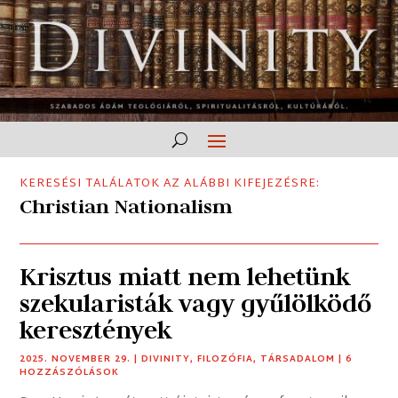
KERESÉSI TALÁLATOK AZ ALÁBBI KIFEJEZÉSRE:
Christian Nationalism
Krisztus miatt nem lehetünk
szekularisták vagy gyűlölködő
keresztények
2025. NOVEMBER 29.
|
DIVINITY
,
FILOZÓFIA
,
TÁRSADALOM
| 6
HOZZÁSZÓLÁSOK