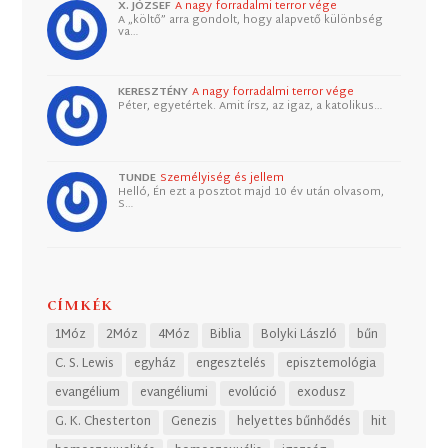
X. JÓZSEF
A nagy forradalmi terror vége
A „költő” arra gondolt, hogy alapvető különbség
va…
KERESZTÉNY
A nagy forradalmi terror vége
Péter, egyetértek. Amit írsz, az igaz, a katolikus…
TUNDE
Személyiség és jellem
Helló, Én ezt a posztot majd 10 év után olvasom,
S…
CÍMKÉK
1Móz
2Móz
4Móz
Biblia
Bolyki László
bűn
C. S. Lewis
egyház
engesztelés
episztemológia
evangélium
evangéliumi
evolúció
exodusz
G. K. Chesterton
Genezis
helyettes bűnhődés
hit