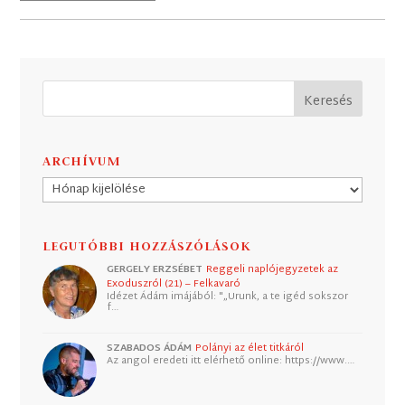
ARCHÍVUM
Archívum
LEGUTÓBBI HOZZÁSZÓLÁSOK
GERGELY ERZSÉBET
Reggeli naplójegyzetek az
Exoduszról (21) – Felkavaró
Idézet Ádám imájából: "„Urunk, a te igéd sokszor
f…
SZABADOS ÁDÁM
Polányi az élet titkáról
Az angol eredeti itt elérhető online: https://www.…