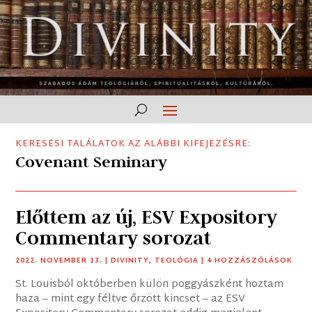
KERESÉSI TALÁLATOK AZ ALÁBBI KIFEJEZÉSRE:
Covenant Seminary
Előttem az új, ESV Expository
Commentary sorozat
2022. NOVEMBER 13.
|
DIVINITY
,
TEOLÓGIA
| 4 HOZZÁSZÓLÁSOK
St. Louisból októberben külön poggyászként hoztam
haza – mint egy féltve őrzött kincset – az ESV