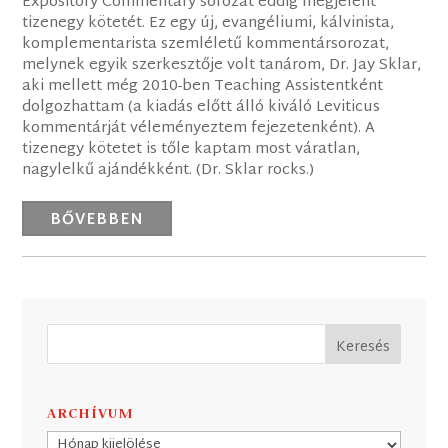
Expository Commentary sorozat eddig megjelent
tizenegy kötetét. Ez egy új, evangéliumi, kálvinista,
komplementarista szemléletű kommentársorozat,
melynek egyik szerkesztője volt tanárom, Dr. Jay Sklar,
aki mellett még 2010-ben Teaching Assistentként
dolgozhattam (a kiadás előtt álló kiváló Leviticus
kommentárját véleményeztem fejezetenként). A
tizenegy kötetet is tőle kaptam most váratlan,
nagylelkű ajándékként. (Dr. Sklar rocks.)
BŐVEBBEN
ARCHÍVUM
Archívum