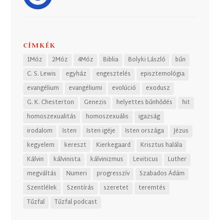
CÍMKÉK
1Móz
2Móz
4Móz
Biblia
Bolyki László
bűn
C. S. Lewis
egyház
engesztelés
episztemológia
evangélium
evangéliumi
evolúció
exodusz
G. K. Chesterton
Genezis
helyettes bűnhődés
hit
homoszexualitás
homoszexuális
igazság
irodalom
Isten
Isten igéje
Isten országa
Jézus
kegyelem
kereszt
Kierkegaard
Krisztus halála
Kálvin
kálvinista
kálvinizmus
Leviticus
Luther
megváltás
Numeri
progresszív
Szabados Ádám
Szentlélek
Szentírás
szeretet
teremtés
Tűzfal
Tűzfal podcast