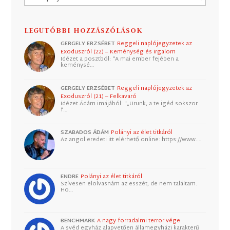
LEGUTÓBBI HOZZÁSZÓLÁSOK
GERGELY ERZSÉBET
Reggeli naplójegyzetek az
Exoduszról (22) – Keménység és irgalom
Idézet a posztból: "A mai ember fejében a
keménysé…
GERGELY ERZSÉBET
Reggeli naplójegyzetek az
Exoduszról (21) – Felkavaró
Idézet Ádám imájából: "„Urunk, a te igéd sokszor
f…
SZABADOS ÁDÁM
Polányi az élet titkáról
Az angol eredeti itt elérhető online: https://www.…
ENDRE
Polányi az élet titkáról
Szívesen elolvasnám az esszét, de nem találtam.
Ho…
BENCHMARK
A nagy forradalmi terror vége
A svéd egyház alapvetően államegyházi karakterű