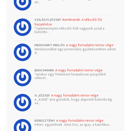
an…
SZILÁGYI JÓZSEF
Rembrandt: A tékozló fiú
hazatérése
"Valamennyien tékozló fiúk vagyunk azzal a
különbs…
MENYHÁRT MIKLÓS
A nagy forradalmi terror vége
Mindazonáltal egy protestáns gyülekezetben adott
d…
BENCHMARK
A nagy forradalmi terror vége
"amikor egy felekezet hivatalosan püspökké
választ…
X. JÓZSEF
A nagy forradalmi terror vége
A „költő” arra gondolt, hogy alapvető különbség
va…
KERESZTÉNY
A nagy forradalmi terror vége
Péter, egyetértek. Amit írsz, az igaz, a katolikus…