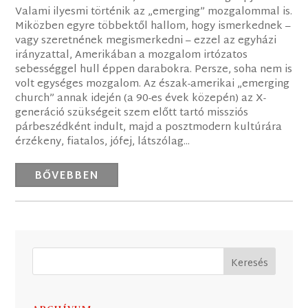
Valami ilyesmi történik az „emerging” mozgalommal is.
Miközben egyre többektől hallom, hogy ismerkednek –
vagy szeretnének megismerkedni – ezzel az egyházi
irányzattal, Amerikában a mozgalom irtózatos
sebességgel hull éppen darabokra. Persze, soha nem is
volt egységes mozgalom. Az észak-amerikai „emerging
church” annak idején (a 90-es évek közepén) az X-
generáció szükségeit szem előtt tartó missziós
párbeszédként indult, majd a posztmodern kultúrára
érzékeny, fiatalos, jófej, látszólag...
BŐVEBBEN