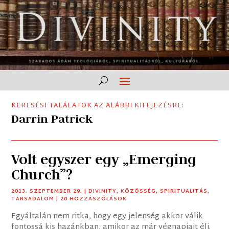
KERESÉSI TALÁLATOK AZ ALÁBBI KIFEJEZÉSRE:
Darrin Patrick
Volt egyszer egy „Emerging
Church”?
2013. SZEPTEMBER 29.
|
DIVINITY
,
KÖZÖSSÉG
,
SPIRITUALITÁS
,
TÁRSADALOM
| 20 HOZZÁSZÓLÁSOK
Egyáltalán nem ritka, hogy egy jelenség akkor válik
fontossá kis hazánkban, amikor az már végnapjait éli.