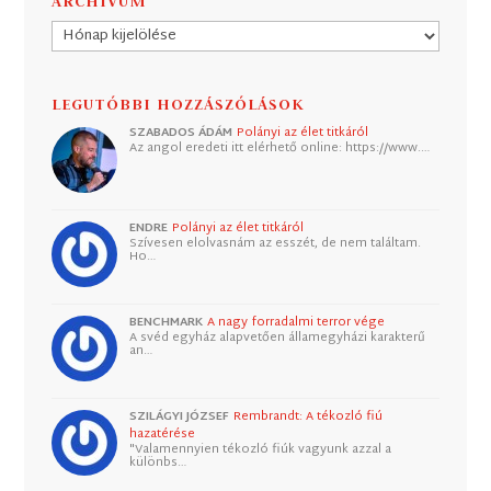
ARCHÍVUM
Archívum
LEGUTÓBBI HOZZÁSZÓLÁSOK
SZABADOS ÁDÁM
Polányi az élet titkáról
Az angol eredeti itt elérhető online: https://www.…
ENDRE
Polányi az élet titkáról
Szívesen elolvasnám az esszét, de nem találtam.
Ho…
BENCHMARK
A nagy forradalmi terror vége
A svéd egyház alapvetően államegyházi karakterű
an…
SZILÁGYI JÓZSEF
Rembrandt: A tékozló fiú
hazatérése
"Valamennyien tékozló fiúk vagyunk azzal a
különbs…