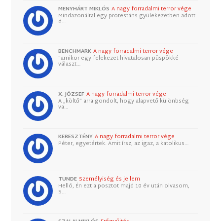
MENYHÁRT MIKLÓS
A nagy forradalmi terror vége
Mindazonáltal egy protestáns gyülekezetben adott
d…
BENCHMARK
A nagy forradalmi terror vége
"amikor egy felekezet hivatalosan püspökké
választ…
X. JÓZSEF
A nagy forradalmi terror vége
A „költő” arra gondolt, hogy alapvető különbség
va…
KERESZTÉNY
A nagy forradalmi terror vége
Péter, egyetértek. Amit írsz, az igaz, a katolikus…
TUNDE
Személyiség és jellem
Helló, Én ezt a posztot majd 10 év után olvasom,
S…