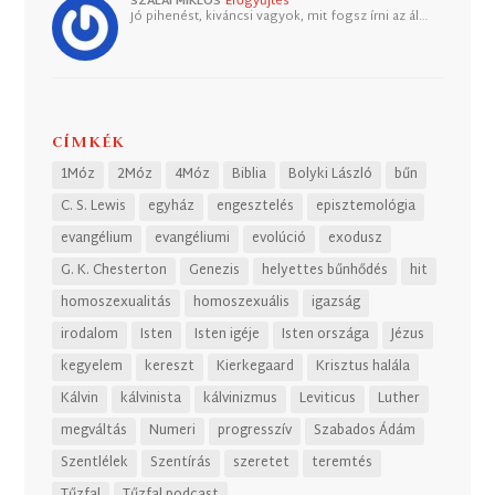
SZALAI MIKLÓS
Erőgyűjtés
Jó pihenést, kiváncsi vagyok, mit fogsz írni az ál…
CÍMKÉK
1Móz
2Móz
4Móz
Biblia
Bolyki László
bűn
C. S. Lewis
egyház
engesztelés
episztemológia
evangélium
evangéliumi
evolúció
exodusz
G. K. Chesterton
Genezis
helyettes bűnhődés
hit
homoszexualitás
homoszexuális
igazság
irodalom
Isten
Isten igéje
Isten országa
Jézus
kegyelem
kereszt
Kierkegaard
Krisztus halála
Kálvin
kálvinista
kálvinizmus
Leviticus
Luther
megváltás
Numeri
progresszív
Szabados Ádám
Szentlélek
Szentírás
szeretet
teremtés
Tűzfal
Tűzfal podcast