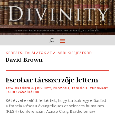
KERESÉSI TALÁLATOK AZ ALÁBBI KIFEJEZÉSRE:
David Brown
Escobar társszerzője lettem
2024. OKTÓBER 6.
|
DIVINITY
,
FILOZÓFIA
,
TEOLÓGIA
,
TUDOMÁNY
| 4 HOZZÁSZÓLÁSOK
Két évvel ezelőtt felkértek, hogy tartsak egy előadást
a francia Réseau évangéliques et sciences humaines
(RESH) konferencián. Aznap Craig Bartholomew