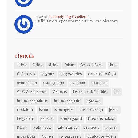
TUNDE
Személyiség és jellem
Helló, Én ezt a posztot majd 10 év után olvasom,
S…
CÍMKÉK
1Móz
2Móz
4Móz
Biblia
Bolyki László
bűn
C. S. Lewis
egyház
engesztelés
episztemológia
evangélium
evangéliumi
evolúció
exodusz
G. K. Chesterton
Genezis
helyettes bűnhődés
hit
homoszexualitás
homoszexuális
igazság
irodalom
Isten
Isten igéje
Isten országa
Jézus
kegyelem
kereszt
Kierkegaard
Krisztus halála
Kálvin
kálvinista
kálvinizmus
Leviticus
Luther
megváltás
Numeri
progresszív
Szabados Ádám