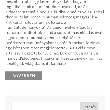
beszélt arról, hogy keresztényekként hogyan
foglalkozzunk a humántudományokkal, az én
előadásom témája pedig a kritikai elmélet volt (Critical
theory: its influence in human sciences; magyarul: A
kritikai elmélet és annak hatása a
humántudományokra). Az angol nyelvű előadást
franciára fordították, majd a sorozat más előadásaival
együtt írott tanulmányként is bekérték, és a
beérkezett tanulmányokat szintén franciára fordítva
egy kötetben most megjelentették. A David Brown
által szerkesztett könyv címe: Être chrétien dans un
monde d’idéologies (magyarul: Kereszténynek lenni az
ideológiák világában), itt kapható.
BŐVEBBEN