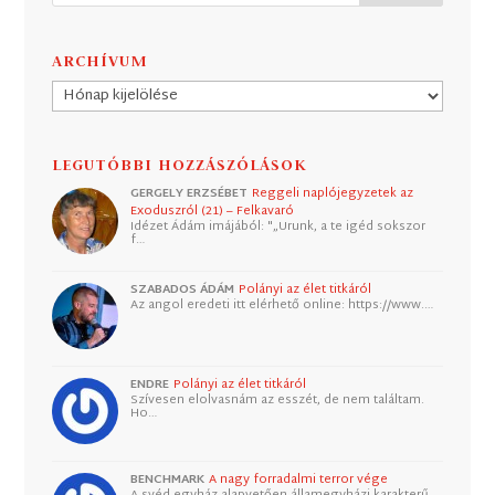
ARCHÍVUM
Archívum
LEGUTÓBBI HOZZÁSZÓLÁSOK
GERGELY ERZSÉBET
Reggeli naplójegyzetek az
Exoduszról (21) – Felkavaró
Idézet Ádám imájából: "„Urunk, a te igéd sokszor
f…
SZABADOS ÁDÁM
Polányi az élet titkáról
Az angol eredeti itt elérhető online: https://www.…
ENDRE
Polányi az élet titkáról
Szívesen elolvasnám az esszét, de nem találtam.
Ho…
BENCHMARK
A nagy forradalmi terror vége
A svéd egyház alapvetően államegyházi karakterű