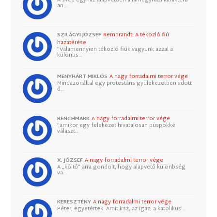
an…
SZILÁGYI JÓZSEF
Rembrandt: A tékozló fiú
hazatérése
"Valamennyien tékozló fiúk vagyunk azzal a
különbs…
MENYHÁRT MIKLÓS
A nagy forradalmi terror vége
Mindazonáltal egy protestáns gyülekezetben adott
d…
BENCHMARK
A nagy forradalmi terror vége
"amikor egy felekezet hivatalosan püspökké
választ…
X. JÓZSEF
A nagy forradalmi terror vége
A „költő” arra gondolt, hogy alapvető különbség
va…
KERESZTÉNY
A nagy forradalmi terror vége
Péter, egyetértek. Amit írsz, az igaz, a katolikus…