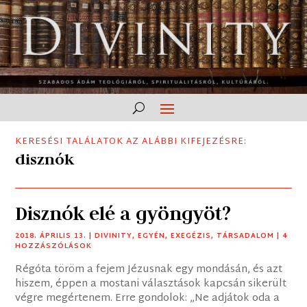
KERESÉSI TALÁLATOK AZ ALÁBBI KIFEJEZÉSRE:
disznók
Disznók elé a gyöngyöt?
2018. ÁPRILIS 13.
|
DIVINITY
,
EGYÉN
,
EXEGÉZIS
,
TÁRSADALOM
| 4
HOZZÁSZÓLÁSOK
Régóta töröm a fejem Jézusnak egy mondásán, és azt
hiszem, éppen a mostani választások kapcsán sikerült
végre megértenem. Erre gondolok: „Ne adjátok oda a