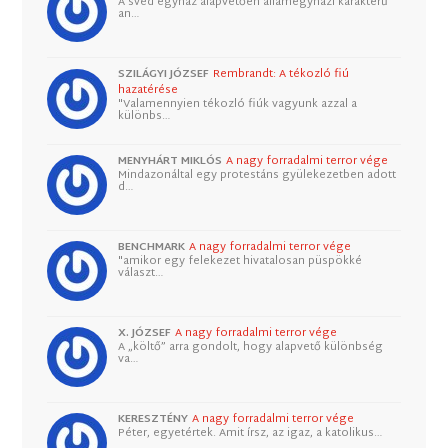
A svéd egyház alapvetően államegyházi karakterű
an…
SZILÁGYI JÓZSEF
Rembrandt: A tékozló fiú
hazatérése
"Valamennyien tékozló fiúk vagyunk azzal a
különbs…
MENYHÁRT MIKLÓS
A nagy forradalmi terror vége
Mindazonáltal egy protestáns gyülekezetben adott
d…
BENCHMARK
A nagy forradalmi terror vége
"amikor egy felekezet hivatalosan püspökké
választ…
X. JÓZSEF
A nagy forradalmi terror vége
A „költő” arra gondolt, hogy alapvető különbség
va…
KERESZTÉNY
A nagy forradalmi terror vége
Péter, egyetértek. Amit írsz, az igaz, a katolikus…