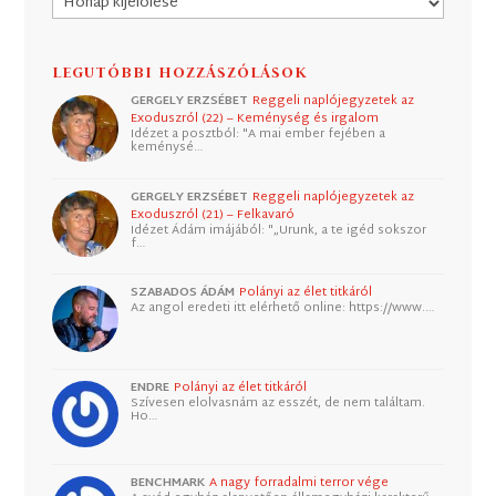
LEGUTÓBBI HOZZÁSZÓLÁSOK
GERGELY ERZSÉBET
Reggeli naplójegyzetek az
Exoduszról (22) – Keménység és irgalom
Idézet a posztból: "A mai ember fejében a
keménysé…
GERGELY ERZSÉBET
Reggeli naplójegyzetek az
Exoduszról (21) – Felkavaró
Idézet Ádám imájából: "„Urunk, a te igéd sokszor
f…
SZABADOS ÁDÁM
Polányi az élet titkáról
Az angol eredeti itt elérhető online: https://www.…
ENDRE
Polányi az élet titkáról
Szívesen elolvasnám az esszét, de nem találtam.
Ho…
BENCHMARK
A nagy forradalmi terror vége