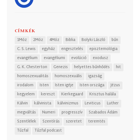
CÍMKÉK
1Móz
2Móz
4Móz
Biblia
Bolyki László
bűn
C. S. Lewis
egyház
engesztelés
episztemológia
evangélium
evangéliumi
evolúció
exodusz
G. K. Chesterton
Genezis
helyettes bűnhődés
hit
homoszexualitás
homoszexuális
igazság
irodalom
Isten
Isten igéje
Isten országa
Jézus
kegyelem
kereszt
Kierkegaard
Krisztus halála
Kálvin
kálvinista
kálvinizmus
Leviticus
Luther
megváltás
Numeri
progresszív
Szabados Ádám
Szentlélek
Szentírás
szeretet
teremtés
Tűzfal
Tűzfal podcast