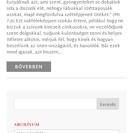
kutyáknak azt, ami szent, gyöngyeiteket se dobjátok
oda a disznók elé, nehogy lábukkal széttapossák
azokat, majd megfordulva széttépjenek titeket.” (Mt
7,6) Ezt sokféleképpen szokás érteni, például hogy ne
bízzuk a szívünk kincseit cinikusokra, ne viccelődjünk
szent dolgokkal, tudjunk különbséget tenni és helyes
ítéletet alkotni, mérjük fel, hogy kinek és hogyan
beszélünk az Isten országáról, és hasonlók. Bár ezek
mind igazak, azt hiszem,...
BŐVEBBEN
ARCHÍVUM
Archívum