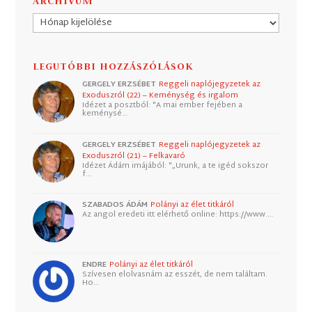
ARCHÍVUM
Archívum
LEGUTÓBBI HOZZÁSZÓLÁSOK
GERGELY ERZSÉBET
Reggeli naplójegyzetek az
Exoduszról (22) – Keménység és irgalom
Idézet a posztból: "A mai ember fejében a
keménysé…
GERGELY ERZSÉBET
Reggeli naplójegyzetek az
Exoduszról (21) – Felkavaró
Idézet Ádám imájából: "„Urunk, a te igéd sokszor
f…
SZABADOS ÁDÁM
Polányi az élet titkáról
Az angol eredeti itt elérhető online: https://www.…
ENDRE
Polányi az élet titkáról
Szívesen elolvasnám az esszét, de nem találtam.
Ho…