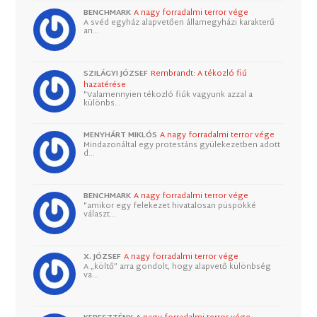
BENCHMARK
A nagy forradalmi terror vége
A svéd egyház alapvetően államegyházi karakterű
an…
SZILÁGYI JÓZSEF
Rembrandt: A tékozló fiú
hazatérése
"Valamennyien tékozló fiúk vagyunk azzal a
különbs…
MENYHÁRT MIKLÓS
A nagy forradalmi terror vége
Mindazonáltal egy protestáns gyülekezetben adott
d…
BENCHMARK
A nagy forradalmi terror vége
"amikor egy felekezet hivatalosan püspökké
választ…
X. JÓZSEF
A nagy forradalmi terror vége
A „költő” arra gondolt, hogy alapvető különbség
va…