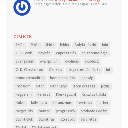
KERESZTÉNY
A nagy forradalmi terror vége
Péter, egyetértek. Amit írsz, az igaz, a katolikus…
CÍMKÉK
1Móz
2Móz
4Móz
Biblia
Bolyki László
bűn
C. S. Lewis
egyház
engesztelés
episztemológia
evangélium
evangéliumi
evolúció
exodusz
G. K. Chesterton
Genezis
helyettes bűnhődés
hit
homoszexualitás
homoszexuális
igazság
irodalom
Isten
Isten igéje
Isten országa
Jézus
kegyelem
kereszt
Kierkegaard
Krisztus halála
Kálvin
kálvinista
kálvinizmus
Leviticus
Luther
megváltás
Numeri
progresszív
Szabados Ádám
Szentlélek
Szentírás
szeretet
teremtés
Tűzfal
Tűzfal podcast