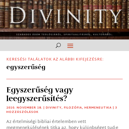
KERESÉSI TALÁLATOK AZ ALÁBBI KIFEJEZÉSRE:
egyszerűség
Egyszerűség vagy
leegyszerűsítés?
2010. NOVEMBER 18.
|
DIVINITY
,
FILOZÓFIA
,
HERMENEUTIKA
| 3
HOZZÁSZÓLÁSOK
Az értelmiségi bibliai értelemben vett
megmenekülésének titka az, hogy különbséget tud-e