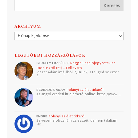
ARCHÍVUM
Archívum
LEGUTÓBBI HOZZÁSZÓLÁSOK
GERGELY ERZSÉBET
Reggeli naplójegyzetek az
Exoduszról (21) – Felkavaró
Idézet Ádám imájából: "„Urunk, a te igéd sokszor
f…
SZABADOS ÁDÁM
Polányi az élet titkáról
Az angol eredeti itt elérhető online: https://www.…
ENDRE
Polányi az élet titkáról
Szívesen elolvasnám az esszét, de nem találtam.
Ho…