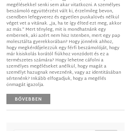
megélésekkel senki sem akar vitatkozni. A személyes
beszámoló együttérzést vált ki, érzelmileg bevon,
csendben lefegyverez és egyetlen puskalövés nélkül
véget vet a vitának. „Ja, ha te így élted ezt meg, akkor
az más.” Mert tényleg, mit is mondhatnánk egy
embernek, aki azért nem hisz Istenben, mert egy pap
molesztálta gyerekkorában? Hogy jönnénk ahhoz,
hogy megkérdőjelezzük egy férfi beszámolóját, hogy
már kisiskolás korától fiúkhoz vonzódott és ez a
természetes számára? Hogy lehetne cáfolni a
személyes megéléseket anélkül, hogy magát a
személyt hazugnak neveznénk, vagy az identitásában
sértenénk? Inkább elfogadjuk, hogy a megélés
önmagát igazolja.
BŐVEBBEN