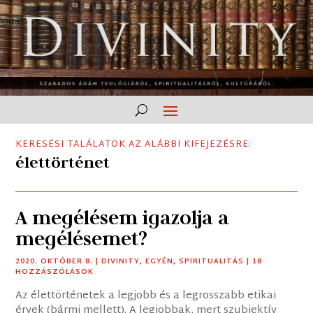
KERESÉSI TALÁLATOK AZ ALÁBBI KIFEJEZÉSRE:
élettörténet
A megélésem igazolja a
megélésemet?
2020. OKTÓBER 8.
|
DIVINITY
,
EGYÉN
,
SPIRITUALITÁS
| 18
HOZZÁSZÓLÁSOK
Az élettörténetek a legjobb és a legrosszabb etikai
érvek (bármi mellett). A legjobbak, mert szubjektív