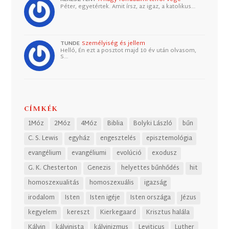
Péter, egyetértek. Amit írsz, az igaz, a katolikus…
TUNDE
Személyiség és jellem
Helló, Én ezt a posztot majd 10 év után olvasom,
S…
CÍMKÉK
1Móz
2Móz
4Móz
Biblia
Bolyki László
bűn
C. S. Lewis
egyház
engesztelés
episztemológia
evangélium
evangéliumi
evolúció
exodusz
G. K. Chesterton
Genezis
helyettes bűnhődés
hit
homoszexualitás
homoszexuális
igazság
irodalom
Isten
Isten igéje
Isten országa
Jézus
kegyelem
kereszt
Kierkegaard
Krisztus halála
Kálvin
kálvinista
kálvinizmus
Leviticus
Luther