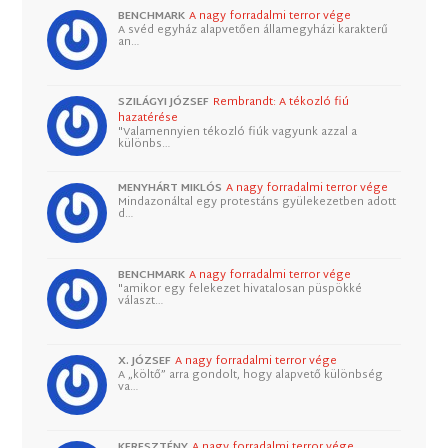
BENCHMARK
A nagy forradalmi terror vége
A svéd egyház alapvetően államegyházi karakterű
an…
SZILÁGYI JÓZSEF
Rembrandt: A tékozló fiú
hazatérése
"Valamennyien tékozló fiúk vagyunk azzal a
különbs…
MENYHÁRT MIKLÓS
A nagy forradalmi terror vége
Mindazonáltal egy protestáns gyülekezetben adott
d…
BENCHMARK
A nagy forradalmi terror vége
"amikor egy felekezet hivatalosan püspökké
választ…
X. JÓZSEF
A nagy forradalmi terror vége
A „költő” arra gondolt, hogy alapvető különbség
va…
KERESZTÉNY
A nagy forradalmi terror vége