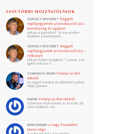
LEGUTÓBBI HOZZÁSZÓLÁSOK
GERGELY ERZSÉBET
Reggeli
naplójegyzetek az Exoduszról (22) –
Keménység és irgalom
Idézet a posztból: "A mai ember
fejében a keménysé…
GERGELY ERZSÉBET
Reggeli
naplójegyzetek az Exoduszról (21) –
Felkavaró
Idézet Ádám imájából: "„Urunk, a te
igéd sokszor f…
SZABADOS ÁDÁM
Polányi az élet
titkáról
Az angol eredeti itt elérhető online:
https://www.…
ENDRE
Polányi az élet titkáról
Szívesen elolvasnám az esszét, de
nem találtam. Ho…
BENCHMARK
A nagy forradalmi
terror vége
A svéd egyház alapvetően