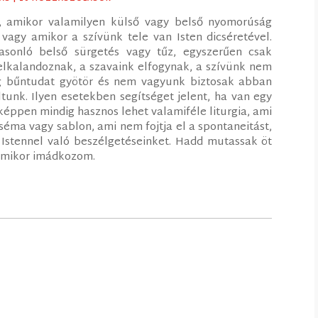
, amikor valamilyen külső vagy belső nyomorúság
 vagy amikor a szívünk tele van Isten dicséretével.
asonló belső sürgetés vagy tűz, egyszerűen csak
elkalandoznak, a szavaink elfogynak, a szívünk nem
leg bűntudat gyötör és nem vagyunk biztosak abban
tunk. Ilyen esetekben segítséget jelent, ha van egy
éppen mindig hasznos lehet valamiféle liturgia, ami
séma vagy sablon, ami nem fojtja el a spontaneitást,
z Istennel való beszélgetéseinket. Hadd mutassak öt
 amikor imádkozom.