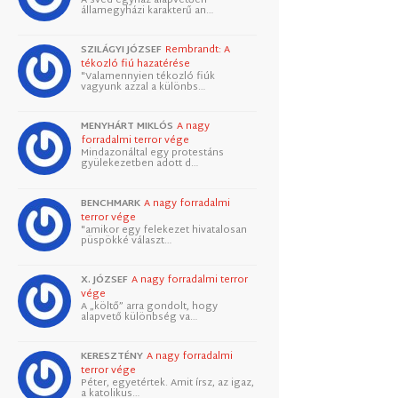
államegyházi karakterű an…
SZILÁGYI JÓZSEF
Rembrandt: A
tékozló fiú hazatérése
"Valamennyien tékozló fiúk
vagyunk azzal a különbs…
MENYHÁRT MIKLÓS
A nagy
forradalmi terror vége
Mindazonáltal egy protestáns
gyülekezetben adott d…
BENCHMARK
A nagy forradalmi
terror vége
"amikor egy felekezet hivatalosan
püspökké választ…
X. JÓZSEF
A nagy forradalmi terror
vége
A „költő” arra gondolt, hogy
alapvető különbség va…
KERESZTÉNY
A nagy forradalmi
terror vége
Péter, egyetértek. Amit írsz, az igaz,
a katolikus…