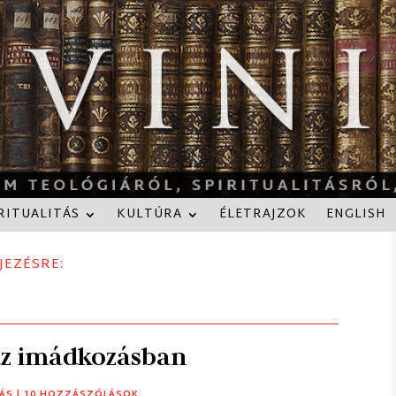
RITUALITÁS
KULTÚRA
ÉLETRAJZOK
ENGLISH
JEZÉSRE:
az imádkozásban
TÁS
| 10 HOZZÁSZÓLÁSOK