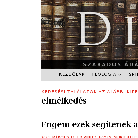
KEZDŐLAP
TEOLÓGIA
SPI
KERESÉSI TALÁLATOK AZ ALÁBBI KIFE
elmélkedés
Engem ezek segítenek 
2023. MÁRCIUS 11.
|
DIVINITY
,
EGYÉN
,
SPIRITUALI