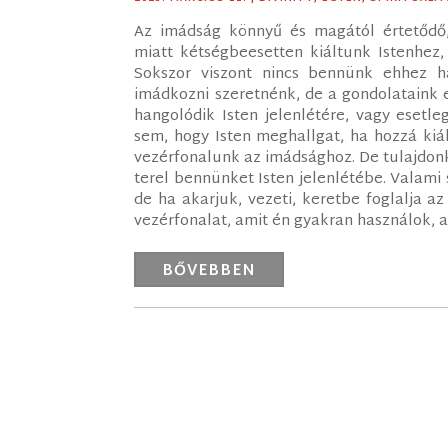
Az imádság könnyű és magától értetődő
miatt kétségbeesetten kiáltunk Istenhez,
Sokszor viszont nincs bennünk ehhez h
imádkozni szeretnénk, de a gondolataink 
hangolódik Isten jelenlétére, vagy eset
sem, hogy Isten meghallgat, ha hozzá kiál
vezérfonalunk az imádsághoz. De tulajdonk
terel bennünket Isten jelenlétébe. Valami 
de ha akarjuk, vezeti, keretbe foglalja a
vezérfonalat, amit én gyakran használok,
BŐVEBBEN