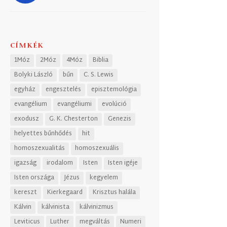
CÍMKÉK
1Móz
2Móz
4Móz
Biblia
Bolyki László
bűn
C. S. Lewis
egyház
engesztelés
episztemológia
evangélium
evangéliumi
evolúció
exodusz
G. K. Chesterton
Genezis
helyettes bűnhődés
hit
homoszexualitás
homoszexuális
igazság
irodalom
Isten
Isten igéje
Isten országa
Jézus
kegyelem
kereszt
Kierkegaard
Krisztus halála
Kálvin
kálvinista
kálvinizmus
Leviticus
Luther
megváltás
Numeri