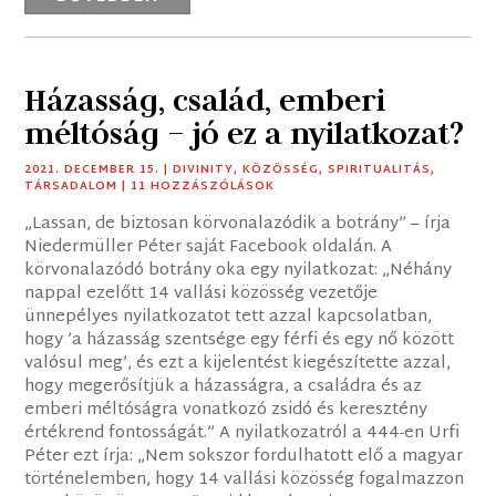
Házasság, család, emberi
méltóság – jó ez a nyilatkozat?
2021. DECEMBER 15.
|
DIVINITY
,
KÖZÖSSÉG
,
SPIRITUALITÁS
,
TÁRSADALOM
| 11 HOZZÁSZÓLÁSOK
„Lassan, de biztosan körvonalazódik a botrány” – írja
Niedermüller Péter saját Facebook oldalán. A
körvonalazódó botrány oka egy nyilatkozat: „Néhány
nappal ezelőtt 14 vallási közösség vezetője
ünnepélyes nyilatkozatot tett azzal kapcsolatban,
hogy ’a házasság szentsége egy férfi és egy nő között
valósul meg’, és ezt a kijelentést kiegészítette azzal,
hogy megerősítjük a házasságra, a családra és az
emberi méltóságra vonatkozó zsidó és keresztény
értékrend fontosságát.” A nyilatkozatról a 444-en Urfi
Péter ezt írja: „Nem sokszor fordulhatott elő a magyar
történelemben, hogy 14 vallási közösség fogalmazzon