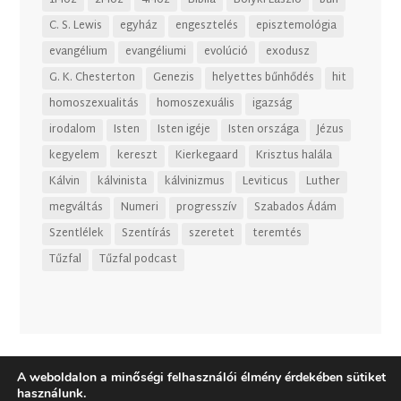
C. S. Lewis
egyház
engesztelés
episztemológia
evangélium
evangéliumi
evolúció
exodusz
G. K. Chesterton
Genezis
helyettes bűnhődés
hit
homoszexualitás
homoszexuális
igazság
irodalom
Isten
Isten igéje
Isten országa
Jézus
kegyelem
kereszt
Kierkegaard
Krisztus halála
Kálvin
kálvinista
kálvinizmus
Leviticus
Luther
megváltás
Numeri
progresszív
Szabados Ádám
Szentlélek
Szentírás
szeretet
teremtés
Tűzfal
Tűzfal podcast
A weboldalon a minőségi felhasználói élmény érdekében sütiket
használunk.