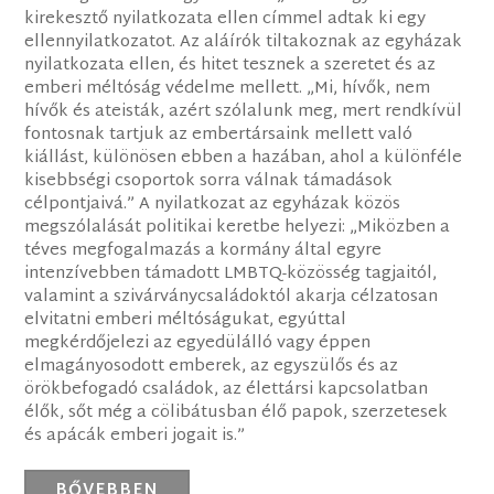
kirekesztő nyilatkozata ellen címmel adtak ki egy
ellennyilatkozatot. Az aláírók tiltakoznak az egyházak
nyilatkozata ellen, és hitet tesznek a szeretet és az
emberi méltóság védelme mellett. „Mi, hívők, nem
hívők és ateisták, azért szólalunk meg, mert rendkívül
fontosnak tartjuk az embertársaink mellett való
kiállást, különösen ebben a hazában, ahol a különféle
kisebbségi csoportok sorra válnak támadások
célpontjaivá.” A nyilatkozat az egyházak közös
megszólalását politikai keretbe helyezi: „Miközben a
téves megfogalmazás a kormány által egyre
intenzívebben támadott LMBTQ-közösség tagjaitól,
valamint a szivárványcsaládoktól akarja célzatosan
elvitatni emberi méltóságukat, egyúttal
megkérdőjelezi az egyedülálló vagy éppen
elmagányosodott emberek, az egyszülős és az
örökbefogadó családok, az élettársi kapcsolatban
élők, sőt még a cölibátusban élő papok, szerzetesek
és apácák emberi jogait is.”
BŐVEBBEN