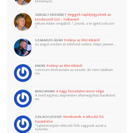
keménysé…
GERGELY ERZSÉBET
Reggeli naplójegyzetek az
Exoduszról (21) – Felkavaró
Idézet Ádám imájából: "„Urunk, a te igéd sokszor
f…
SZABADOS ÁDÁM
Polányi az élet titkáról
Az angol eredeti itt elérhető online: https://www.…
ENDRE
Polányi az élet titkáról
Szívesen elolvasnám az esszét, de nem találtam.
Ho…
BENCHMARK
A nagy forradalmi terror vége
A svéd egyház alapvetően államegyházi karakterű
an…
SZILÁGYI JÓZSEF
Rembrandt: A tékozló fiú
hazatérése
"Valamennyien tékozló fiúk vagyunk azzal a
különbs…