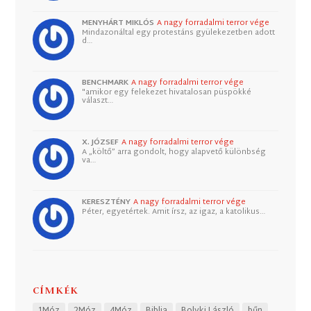
MENYHÁRT MIKLÓS
A nagy forradalmi terror vége
Mindazonáltal egy protestáns gyülekezetben adott
d…
BENCHMARK
A nagy forradalmi terror vége
"amikor egy felekezet hivatalosan püspökké
választ…
X. JÓZSEF
A nagy forradalmi terror vége
A „költő” arra gondolt, hogy alapvető különbség
va…
KERESZTÉNY
A nagy forradalmi terror vége
Péter, egyetértek. Amit írsz, az igaz, a katolikus…
CÍMKÉK
1Móz
2Móz
4Móz
Biblia
Bolyki László
bűn