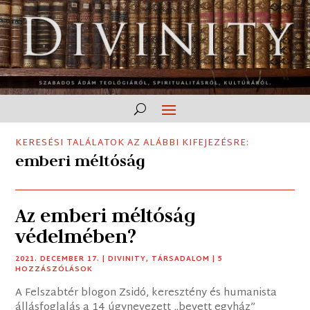
KERESÉSI TALÁLATOK AZ ALÁBBI KIFEJEZÉSRE:
emberi méltóság
Az emberi méltóság
védelmében?
2021. DECEMBER 17.
|
DIVINITY
,
TÁRSADALOM
| 5
HOZZÁSZÓLÁSOK
A Felszabtér blogon Zsidó, keresztény és humanista
állásfoglalás a 14 úgynevezett „bevett egyház”