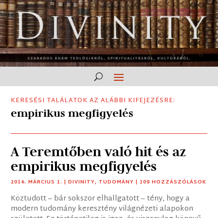
KERESÉSI TALÁLATOK AZ ALÁBBI KIFEJEZÉSRE:
empirikus megfigyelés
A Teremtőben való hit és az
empirikus megfigyelés
2014. MÁRCIUS 1.
|
DIVINITY
,
TUDOMÁNY
| 109 HOZZÁSZÓLÁSOK
Köztudott – bár sokszor elhallgatott – tény, hogy a
modern tudomány keresztény világnézeti alapokon