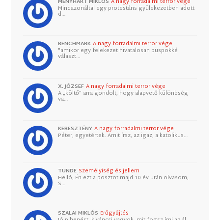
MENYHÁRT MIKLÓS
A nagy forradalmi terror vége
Mindazonáltal egy protestáns gyülekezetben adott
d…
BENCHMARK
A nagy forradalmi terror vége
"amikor egy felekezet hivatalosan püspökké
választ…
X. JÓZSEF
A nagy forradalmi terror vége
A „költő” arra gondolt, hogy alapvető különbség
va…
KERESZTÉNY
A nagy forradalmi terror vége
Péter, egyetértek. Amit írsz, az igaz, a katolikus…
TUNDE
Személyiség és jellem
Helló, Én ezt a posztot majd 10 év után olvasom,
S…
SZALAI MIKLÓS
Erőgyűjtés