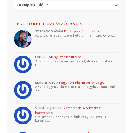
Archívum
LEGUTÓBBI HOZZÁSZÓLÁSOK
SZABADOS ÁDÁM
Polányi az élet titkáról
Az angol eredeti itt elérhető online: https://www.…
ENDRE
Polányi az élet titkáról
Szívesen elolvasnám az esszét, de nem találtam.
Ho…
BENCHMARK
A nagy forradalmi terror vége
A svéd egyház alapvetően államegyházi karakterű
an…
SZILÁGYI JÓZSEF
Rembrandt: A tékozló fiú
hazatérése
"Valamennyien tékozló fiúk vagyunk azzal a
különbs…