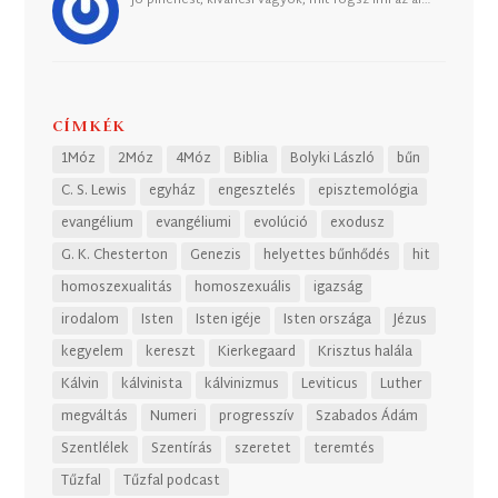
Jó pihenést, kiváncsi vagyok, mit fogsz írni az ál…
CÍMKÉK
1Móz
2Móz
4Móz
Biblia
Bolyki László
bűn
C. S. Lewis
egyház
engesztelés
episztemológia
evangélium
evangéliumi
evolúció
exodusz
G. K. Chesterton
Genezis
helyettes bűnhődés
hit
homoszexualitás
homoszexuális
igazság
irodalom
Isten
Isten igéje
Isten országa
Jézus
kegyelem
kereszt
Kierkegaard
Krisztus halála
Kálvin
kálvinista
kálvinizmus
Leviticus
Luther
megváltás
Numeri
progresszív
Szabados Ádám
Szentlélek
Szentírás
szeretet
teremtés
Tűzfal
Tűzfal podcast