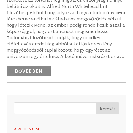
született. Ez történetileg is igaz, és viszonylag könnyű
belátni az okait is. Alfred North Whitehead brit
filozófus például hangsúlyozza, hogy a tudomány nem
létezhetne anélkül az általános meggyőződés nélkül,
hogy létezik Rend, az ember pedig rendelkezik azzal a
képességgel, hogy ezt a rendet megismerhesse.
Tudományfilozófusok tudják, hogy mindkét
előfeltevés eredetileg abból a kettős keresztény
meggyőződésből táplálkozott, hogy egyrészt az
univerzum egy értelmes Alkotó műve, másrészt ez az...
BŐVEBBEN
ARCHÍVUM