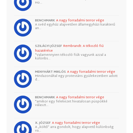
Ho…
BENCHMARK
A nagy forradalmi terror vége
A svéd egyház alapvetően államegyházi karakterű
an…
SZILÁGYI JÓZSEF
Rembrandt: A tékozló fiú
hazatérése
"Valamennyien tékozló fiúk vagyunk azzal a
különbs…
MENYHÁRT MIKLÓS
A nagy forradalmi terror vége
Mindazonáltal egy protestáns gyülekezetben adott
d…
BENCHMARK
A nagy forradalmi terror vége
"amikor egy felekezet hivatalosan püspökké
választ…
X. JÓZSEF
A nagy forradalmi terror vége
A „költő” arra gondolt, hogy alapvető különbség
va…