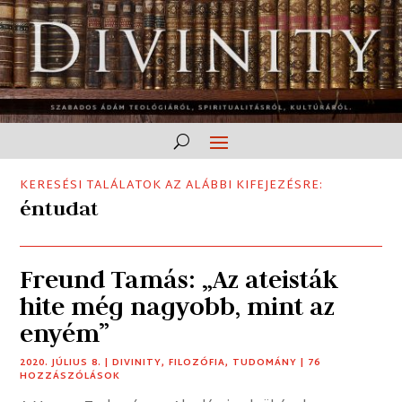
KERESÉSI TALÁLATOK AZ ALÁBBI KIFEJEZÉSRE:
éntudat
Freund Tamás: „Az ateisták
hite még nagyobb, mint az
enyém”
2020. JÚLIUS 8.
|
DIVINITY
,
FILOZÓFIA
,
TUDOMÁNY
| 76
HOZZÁSZÓLÁSOK