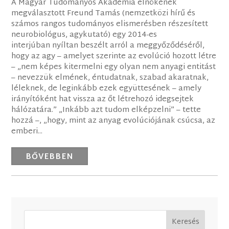
A Magyar Tudományos Akadémia elnökének
megválasztott Freund Tamás (nemzetközi hírű és
számos rangos tudományos elismerésben részesített
neurobiológus, agykutató) egy 2014-es
interjúban nyíltan beszélt arról a meggyőződéséről,
hogy az agy – amelyet szerinte az evolúció hozott létre
– „nem képes kitermelni egy olyan nem anyagi entitást
– nevezzük elmének, éntudatnak, szabad akaratnak,
léleknek, de leginkább ezek együttesének – amely
irányítóként hat vissza az őt létrehozó idegsejtek
hálózatára.” „Inkább azt tudom elképzelni” – tette
hozzá –, „hogy, mint az anyag evolúciójának csúcsa, az
emberi...
BŐVEBBEN