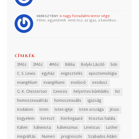
KERESZTÉNY
A nagy forradalmi terror vége
Péter, egyetértek. Amit írsz, az igaz, a katolikus…
CÍMKÉK
1Móz
2Móz
4Móz
Biblia
Bolyki László
bűn
C. S. Lewis
egyház
engesztelés
episztemológia
evangélium
evangéliumi
evolúció
exodusz
G. K. Chesterton
Genezis
helyettes bűnhődés
hit
homoszexualitás
homoszexuális
igazság
irodalom
Isten
Isten igéje
Isten országa
Jézus
kegyelem
kereszt
Kierkegaard
Krisztus halála
Kálvin
kálvinista
kálvinizmus
Leviticus
Luther
megváltás
Numeri
progresszív
Szabados Ádám