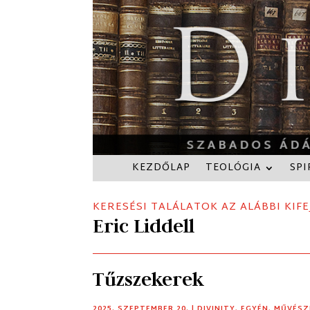
KEZDŐLAP
TEOLÓGIA
SPI
KERESÉSI TALÁLATOK AZ ALÁBBI KIFE
Eric Liddell
Tűzszekerek
2025. SZEPTEMBER 20.
|
DIVINITY
,
EGYÉN
,
MŰVÉSZ