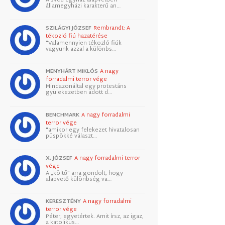
államegyházi karakterű an…
SZILÁGYI JÓZSEF
Rembrandt: A
tékozló fiú hazatérése
"Valamennyien tékozló fiúk
vagyunk azzal a különbs…
MENYHÁRT MIKLÓS
A nagy
forradalmi terror vége
Mindazonáltal egy protestáns
gyülekezetben adott d…
BENCHMARK
A nagy forradalmi
terror vége
"amikor egy felekezet hivatalosan
püspökké választ…
X. JÓZSEF
A nagy forradalmi terror
vége
A „költő” arra gondolt, hogy
alapvető különbség va…
KERESZTÉNY
A nagy forradalmi
terror vége
Péter, egyetértek. Amit írsz, az igaz,
a katolikus…