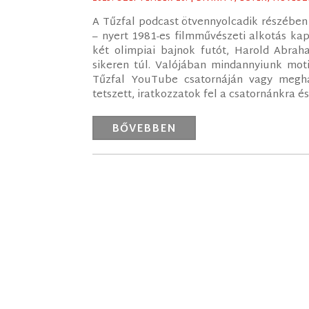
A Tűzfal podcast ötvennyolcadik részében 
– nyert 1981-es filmművészeti alkotás kap
két olimpiai bajnok futót, Harold Abrah
sikeren túl. Valójában mindannyiunk moti
Tűzfal YouTube csatornáján vagy meghal
tetszett, iratkozzatok fel a csatornánkra 
BŐVEBBEN