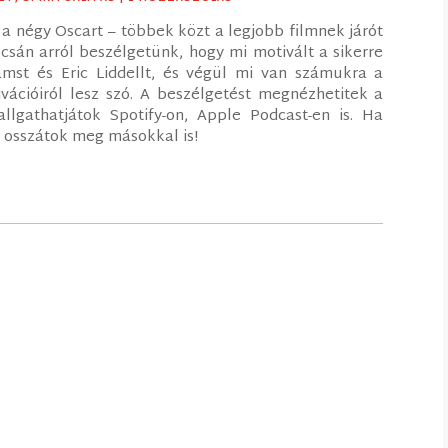
a négy Oscart – többek közt a legjobb filmnek járót
csán arról beszélgetünk, hogy mi motivált a sikerre
amst és Eric Liddellt, és végül mi van számukra a
vációiról lesz szó. A beszélgetést megnézhetitek a
lgathatjátok Spotify-on, Apple Podcast-en is. Ha
és osszátok meg másokkal is!