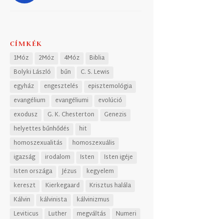
CÍMKÉK
1Móz
2Móz
4Móz
Biblia
Bolyki László
bűn
C. S. Lewis
egyház
engesztelés
episztemológia
evangélium
evangéliumi
evolúció
exodusz
G. K. Chesterton
Genezis
helyettes bűnhődés
hit
homoszexualitás
homoszexuális
igazság
irodalom
Isten
Isten igéje
Isten országa
Jézus
kegyelem
kereszt
Kierkegaard
Krisztus halála
Kálvin
kálvinista
kálvinizmus
Leviticus
Luther
megváltás
Numeri