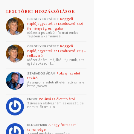
LEGUTÓBBI HOZZÁSZÓLÁSOK
GERGELY ERZSÉBET
Reggeli
naplójegyzetek az Exoduszról (22) –
Keménység és irgalom
Idézet a posztból: "A mai ember
fejében a keménysé…
GERGELY ERZSÉBET
Reggeli
naplójegyzetek az Exoduszról (21) –
Felkavaró
Idézet Ádám imájából: "„Urunk, a te
igéd sokszor f…
SZABADOS ÁDÁM
Polányi az élet
titkáról
Az angol eredeti itt elérhető online:
https://www.…
ENDRE
Polányi az élet titkáról
Szívesen elolvasnám az esszét, de
nem találtam. Ho…
BENCHMARK
A nagy forradalmi
terror vége
A svéd egyház alapvetően