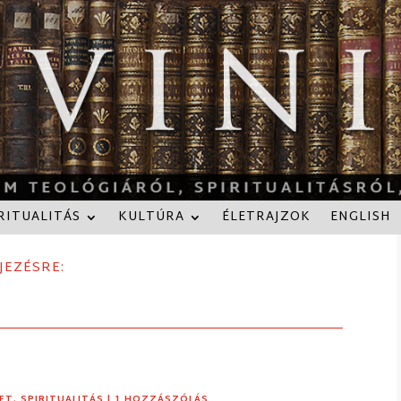
RITUALITÁS
KULTÚRA
ÉLETRAJZOK
ENGLISH
JEZÉSRE:
ET
,
SPIRITUALITÁS
| 1 HOZZÁSZÓLÁS