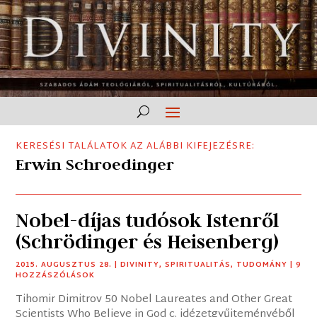
KERESÉSI TALÁLATOK AZ ALÁBBI KIFEJEZÉSRE:
Erwin Schroedinger
Nobel-díjas tudósok Istenről
(Schrödinger és Heisenberg)
2015. AUGUSZTUS 28.
|
DIVINITY
,
SPIRITUALITÁS
,
TUDOMÁNY
| 9
HOZZÁSZÓLÁSOK
Tihomir Dimitrov 50 Nobel Laureates and Other Great
Scientists Who Believe in God c. idézetgyűjteményéből