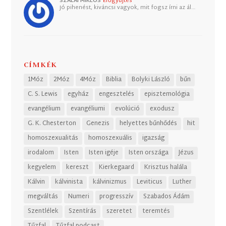
SZALAI MIKLÓS
Erőgyűjtés
Jó pihenést, kiváncsi vagyok, mit fogsz írni az ál…
CÍMKÉK
1Móz
2Móz
4Móz
Biblia
Bolyki László
bűn
C. S. Lewis
egyház
engesztelés
episztemológia
evangélium
evangéliumi
evolúció
exodusz
G. K. Chesterton
Genezis
helyettes bűnhődés
hit
homoszexualitás
homoszexuális
igazság
irodalom
Isten
Isten igéje
Isten országa
Jézus
kegyelem
kereszt
Kierkegaard
Krisztus halála
Kálvin
kálvinista
kálvinizmus
Leviticus
Luther
megváltás
Numeri
progresszív
Szabados Ádám
Szentlélek
Szentírás
szeretet
teremtés
Tűzfal
Tűzfal podcast