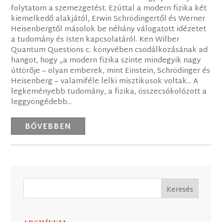
folytatom a szemezgetést. Ezúttal a modern fizika két
kiemelkedő alakjától, Erwin Schrödingertől és Werner
Heisenbergtől másolok be néhány válogatott idézetet
a tudomány és Isten kapcsolatáról. Ken Wilber
Quantum Questions c. könyvében csodálkozásának ad
hangot, hogy „a modern fizika szinte mindegyik nagy
úttörője – olyan emberek, mint Einstein, Schrödinger és
Heisenberg – valamiféle lelki misztikusok voltak... A
legkeményebb tudomány, a fizika, összecsókolózott a
leggyöngédebb...
BŐVEBBEN