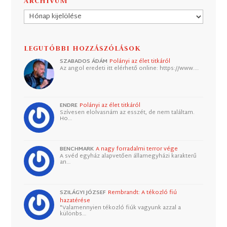
ARCHÍVUM
Archívum
LEGUTÓBBI HOZZÁSZÓLÁSOK
SZABADOS ÁDÁM
Polányi az élet titkáról
Az angol eredeti itt elérhető online: https://www.…
ENDRE
Polányi az élet titkáról
Szívesen elolvasnám az esszét, de nem találtam.
Ho…
BENCHMARK
A nagy forradalmi terror vége
A svéd egyház alapvetően államegyházi karakterű
an…
SZILÁGYI JÓZSEF
Rembrandt: A tékozló fiú
hazatérése
"Valamennyien tékozló fiúk vagyunk azzal a
különbs…