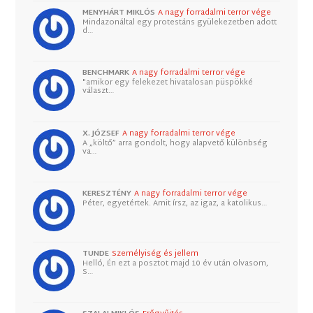
MENYHÁRT MIKLÓS
A nagy forradalmi terror vége
Mindazonáltal egy protestáns gyülekezetben adott
d…
BENCHMARK
A nagy forradalmi terror vége
"amikor egy felekezet hivatalosan püspökké
választ…
X. JÓZSEF
A nagy forradalmi terror vége
A „költő” arra gondolt, hogy alapvető különbség
va…
KERESZTÉNY
A nagy forradalmi terror vége
Péter, egyetértek. Amit írsz, az igaz, a katolikus…
TUNDE
Személyiség és jellem
Helló, Én ezt a posztot majd 10 év után olvasom,
S…