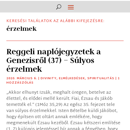
KERESÉSI TALÁLATOK AZ ALÁBBI KIFEJEZÉSRE:
érzelmek
Reggeli naplójegyzetek a
Genezisről (37) – Súlyos
érzelmek
2020. MÁRCIUS 6.
|
DIVINITY
,
ELMÉLKEDÉSEK
,
SPIRITUALITÁS
| 1
HOZZÁSZÓLÁS
„Akkor elhunyt Izsák, meghalt öregen, betelve az
élettel, és elődei mellé került. Fiai, Ézsau és Jákób
temették el.” (1Móz 35,29) Az egész 35. fejezet tele
van súlyos érzelmekkel. Isten Bételbe küldi Jákóbot,
hogy építsen ott oltárt annak emlékére, hogy
megmenekült Ézsau kezéből. Ézsau kétszeri említése
(1, 7) különös jelentéssel bír annak a fényében, hogy