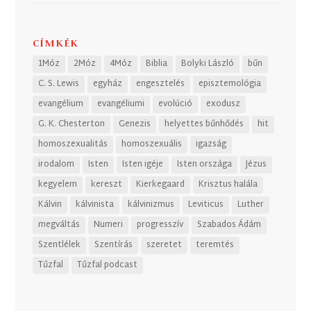
CÍMKÉK
1Móz
2Móz
4Móz
Biblia
Bolyki László
bűn
C. S. Lewis
egyház
engesztelés
episztemológia
evangélium
evangéliumi
evolúció
exodusz
G. K. Chesterton
Genezis
helyettes bűnhődés
hit
homoszexualitás
homoszexuális
igazság
irodalom
Isten
Isten igéje
Isten országa
Jézus
kegyelem
kereszt
Kierkegaard
Krisztus halála
Kálvin
kálvinista
kálvinizmus
Leviticus
Luther
megváltás
Numeri
progresszív
Szabados Ádám
Szentlélek
Szentírás
szeretet
teremtés
Tűzfal
Tűzfal podcast