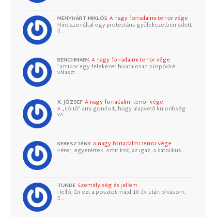
MENYHÁRT MIKLÓS
A nagy forradalmi terror vége
Mindazonáltal egy protestáns gyülekezetben adott
d…
BENCHMARK
A nagy forradalmi terror vége
"amikor egy felekezet hivatalosan püspökké
választ…
X. JÓZSEF
A nagy forradalmi terror vége
A „költő” arra gondolt, hogy alapvető különbség
va…
KERESZTÉNY
A nagy forradalmi terror vége
Péter, egyetértek. Amit írsz, az igaz, a katolikus…
TUNDE
Személyiség és jellem
Helló, Én ezt a posztot majd 10 év után olvasom,
S…