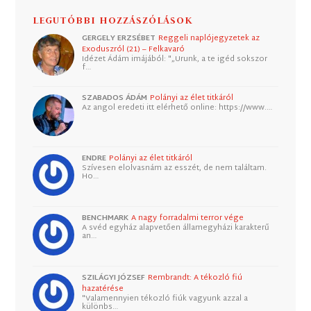
LEGUTÓBBI HOZZÁSZÓLÁSOK
GERGELY ERZSÉBET
Reggeli naplójegyzetek az
Exoduszról (21) – Felkavaró
Idézet Ádám imájából: "„Urunk, a te igéd sokszor
f…
SZABADOS ÁDÁM
Polányi az élet titkáról
Az angol eredeti itt elérhető online: https://www.…
ENDRE
Polányi az élet titkáról
Szívesen elolvasnám az esszét, de nem találtam.
Ho…
BENCHMARK
A nagy forradalmi terror vége
A svéd egyház alapvetően államegyházi karakterű
an…
SZILÁGYI JÓZSEF
Rembrandt: A tékozló fiú
hazatérése
"Valamennyien tékozló fiúk vagyunk azzal a
különbs…