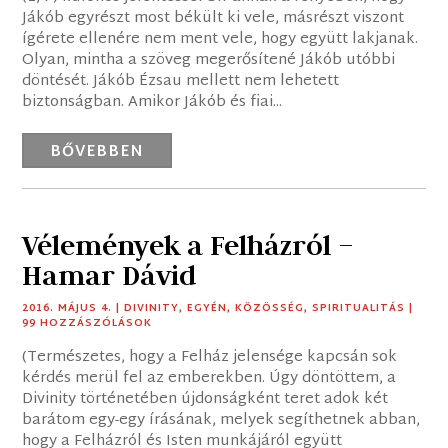
Jákób egyrészt most békült ki vele, másrészt viszont
ígérete ellenére nem ment vele, hogy együtt lakjanak.
Olyan, mintha a szöveg megerősítené Jákób utóbbi
döntését. Jákób Ézsau mellett nem lehetett
biztonságban. Amikor Jákób és fiai...
BŐVEBBEN
Vélemények a Felházról –
Hamar Dávid
2016. MÁJUS 4.
|
DIVINITY
,
EGYÉN
,
KÖZÖSSÉG
,
SPIRITUALITÁS
|
99 HOZZÁSZÓLÁSOK
(Természetes, hogy a Felház jelensége kapcsán sok
kérdés merül fel az emberekben. Úgy döntöttem, a
Divinity történetében újdonságként teret adok két
barátom egy-egy írásának, melyek segíthetnek abban,
hogy a Felházról és Isten munkájáról együtt