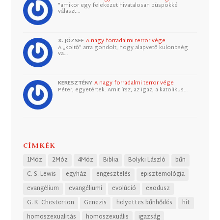
"amikor egy felekezet hivatalosan püspökké
választ…
X. JÓZSEF
A nagy forradalmi terror vége
A „költő” arra gondolt, hogy alapvető különbség
va…
KERESZTÉNY
A nagy forradalmi terror vége
Péter, egyetértek. Amit írsz, az igaz, a katolikus…
CÍMKÉK
1Móz
2Móz
4Móz
Biblia
Bolyki László
bűn
C. S. Lewis
egyház
engesztelés
episztemológia
evangélium
evangéliumi
evolúció
exodusz
G. K. Chesterton
Genezis
helyettes bűnhődés
hit
homoszexualitás
homoszexuális
igazság