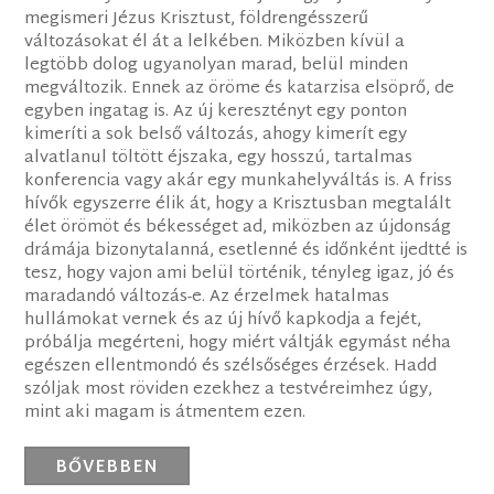
megismeri Jézus Krisztust, földrengésszerű
változásokat él át a lelkében. Miközben kívül a
legtöbb dolog ugyanolyan marad, belül minden
megváltozik. Ennek az öröme és katarzisa elsöprő, de
egyben ingatag is. Az új keresztényt egy ponton
kimeríti a sok belső változás, ahogy kimerít egy
alvatlanul töltött éjszaka, egy hosszú, tartalmas
konferencia vagy akár egy munkahelyváltás is. A friss
hívők egyszerre élik át, hogy a Krisztusban megtalált
élet örömöt és békességet ad, miközben az újdonság
drámája bizonytalanná, esetlenné és időnként ijedtté is
tesz, hogy vajon ami belül történik, tényleg igaz, jó és
maradandó változás-e. Az érzelmek hatalmas
hullámokat vernek és az új hívő kapkodja a fejét,
próbálja megérteni, hogy miért váltják egymást néha
egészen ellentmondó és szélsőséges érzések. Hadd
szóljak most röviden ezekhez a testvéreimhez úgy,
mint aki magam is átmentem ezen.
BŐVEBBEN