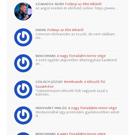
SZABADOS ÁDÁM
Polányi az élet titkáról
Az angol eredeti itt elérhető online: https://www.…
ENDRE
Polányi az élet titkáról
Szívesen elolvasnám az esszét, de nem találtam.
Ho…
BENCHMARK
A nagy forradalmi terror vége
A svéd egyház alapvetően államegyházi karakterű
an…
SZILÁGYI JÓZSEF
Rembrandt: A tékozló fiú
hazatérése
"Valamennyien tékozló fiúk vagyunk azzal a
különbs…
MENYHÁRT MIKLÓS
A nagy forradalmi terror vége
Mindazonáltal egy protestáns gyülekezetben adott
d…
BENCHMARK
A nagy forradalmi terror vége