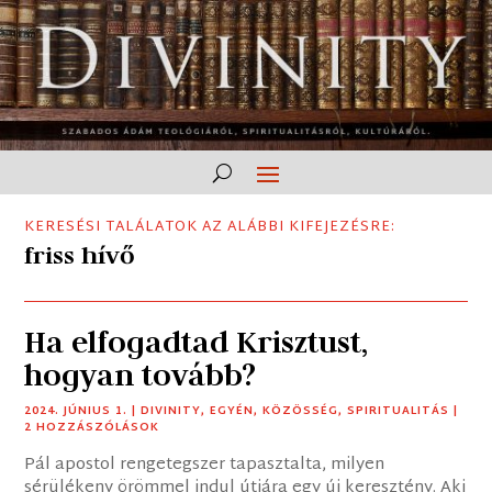
KERESÉSI TALÁLATOK AZ ALÁBBI KIFEJEZÉSRE:
friss hívő
Ha elfogadtad Krisztust,
hogyan tovább?
2024. JÚNIUS 1.
|
DIVINITY
,
EGYÉN
,
KÖZÖSSÉG
,
SPIRITUALITÁS
|
2 HOZZÁSZÓLÁSOK
Pál apostol rengetegszer tapasztalta, milyen
sérülékeny örömmel indul útjára egy új keresztény. Aki