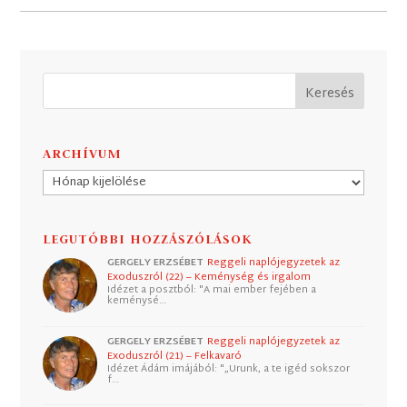
ARCHÍVUM
Archívum
LEGUTÓBBI HOZZÁSZÓLÁSOK
GERGELY ERZSÉBET
Reggeli naplójegyzetek az
Exoduszról (22) – Keménység és irgalom
Idézet a posztból: "A mai ember fejében a
keménysé…
GERGELY ERZSÉBET
Reggeli naplójegyzetek az
Exoduszról (21) – Felkavaró
Idézet Ádám imájából: "„Urunk, a te igéd sokszor
f…