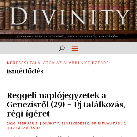
KERESÉSI TALÁLATOK AZ ALÁBBI KIFEJEZÉSRE:
ismétlődés
Reggeli naplójegyzetek a
Genezisről (29) – Új találkozás,
régi ígéret
2020. FEBRUÁR 5.
|
DIVINITY
,
ELMÉLKEDÉSEK
,
SPIRITUALITÁS
| 2
HOZZÁSZÓLÁSOK