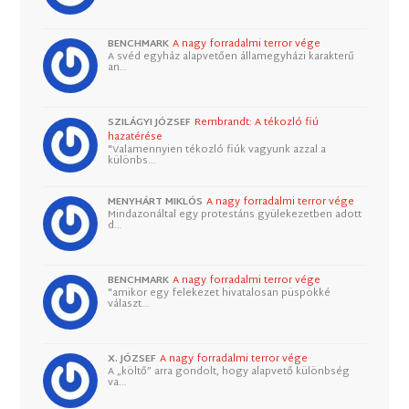
BENCHMARK
A nagy forradalmi terror vége
A svéd egyház alapvetően államegyházi karakterű
an…
SZILÁGYI JÓZSEF
Rembrandt: A tékozló fiú
hazatérése
"Valamennyien tékozló fiúk vagyunk azzal a
különbs…
MENYHÁRT MIKLÓS
A nagy forradalmi terror vége
Mindazonáltal egy protestáns gyülekezetben adott
d…
BENCHMARK
A nagy forradalmi terror vége
"amikor egy felekezet hivatalosan püspökké
választ…
X. JÓZSEF
A nagy forradalmi terror vége
A „költő” arra gondolt, hogy alapvető különbség
va…