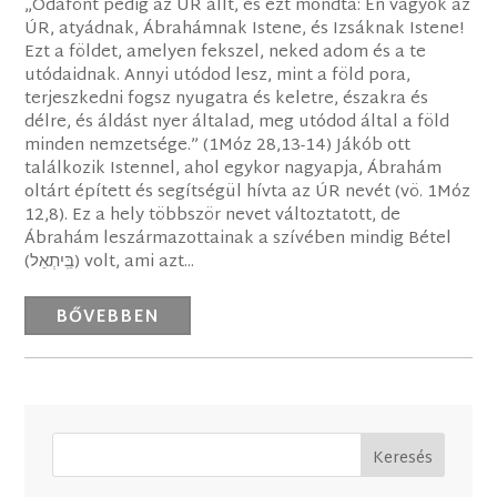
„Odafönt pedig az ÚR állt, és ezt mondta: Én vagyok az
ÚR, atyádnak, Ábrahámnak Istene, és Izsáknak Istene!
Ezt a földet, amelyen fekszel, neked adom és a te
utódaidnak. Annyi utódod lesz, mint a föld pora,
terjeszkedni fogsz nyugatra és keletre, északra és
délre, és áldást nyer általad, meg utódod által a föld
minden nemzetsége.” (1Móz 28,13-14) Jákób ott
találkozik Istennel, ahol egykor nagyapja, Ábrahám
oltárt épített és segítségül hívta az ÚR nevét (vö. 1Móz
12,8). Ez a hely többször nevet változtatott, de
Ábrahám leszármazottainak a szívében mindig Bétel
(בֵּֽיתְאֵל) volt, ami azt...
BŐVEBBEN