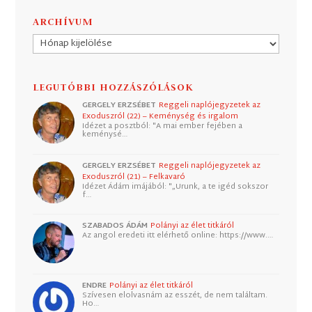
ARCHÍVUM
Archívum
LEGUTÓBBI HOZZÁSZÓLÁSOK
GERGELY ERZSÉBET
Reggeli naplójegyzetek az
Exoduszról (22) – Keménység és irgalom
Idézet a posztból: "A mai ember fejében a
keménysé…
GERGELY ERZSÉBET
Reggeli naplójegyzetek az
Exoduszról (21) – Felkavaró
Idézet Ádám imájából: "„Urunk, a te igéd sokszor
f…
SZABADOS ÁDÁM
Polányi az élet titkáról
Az angol eredeti itt elérhető online: https://www.…
ENDRE
Polányi az élet titkáról
Szívesen elolvasnám az esszét, de nem találtam.
Ho…