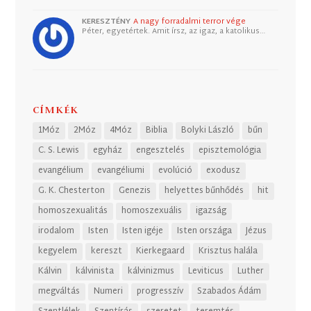
KERESZTÉNY
A nagy forradalmi terror vége
Péter, egyetértek. Amit írsz, az igaz, a katolikus…
CÍMKÉK
1Móz
2Móz
4Móz
Biblia
Bolyki László
bűn
C. S. Lewis
egyház
engesztelés
episztemológia
evangélium
evangéliumi
evolúció
exodusz
G. K. Chesterton
Genezis
helyettes bűnhődés
hit
homoszexualitás
homoszexuális
igazság
irodalom
Isten
Isten igéje
Isten országa
Jézus
kegyelem
kereszt
Kierkegaard
Krisztus halála
Kálvin
kálvinista
kálvinizmus
Leviticus
Luther
megváltás
Numeri
progresszív
Szabados Ádám