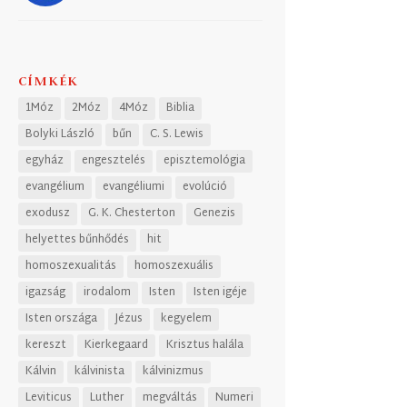
CÍMKÉK
1Móz
2Móz
4Móz
Biblia
Bolyki László
bűn
C. S. Lewis
egyház
engesztelés
episztemológia
evangélium
evangéliumi
evolúció
exodusz
G. K. Chesterton
Genezis
helyettes bűnhődés
hit
homoszexualitás
homoszexuális
igazság
irodalom
Isten
Isten igéje
Isten országa
Jézus
kegyelem
kereszt
Kierkegaard
Krisztus halála
Kálvin
kálvinista
kálvinizmus
Leviticus
Luther
megváltás
Numeri