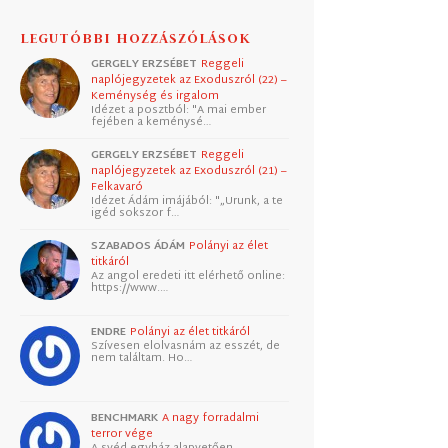
LEGUTÓBBI HOZZÁSZÓLÁSOK
GERGELY ERZSÉBET
Reggeli
naplójegyzetek az Exoduszról (22) –
Keménység és irgalom
Idézet a posztból: "A mai ember
fejében a keménysé…
GERGELY ERZSÉBET
Reggeli
naplójegyzetek az Exoduszról (21) –
Felkavaró
Idézet Ádám imájából: "„Urunk, a te
igéd sokszor f…
SZABADOS ÁDÁM
Polányi az élet
titkáról
Az angol eredeti itt elérhető online:
https://www.…
ENDRE
Polányi az élet titkáról
Szívesen elolvasnám az esszét, de
nem találtam. Ho…
BENCHMARK
A nagy forradalmi
terror vége
A svéd egyház alapvetően