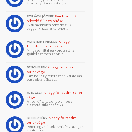
államegyházi karakterű an…
SZILÁGYI JÓZSEF
Rembrandt: A
tékozló fiú hazatérése
"Valamennyien tékozló fiúk
vagyunk azzal a különbs…
MENYHÁRT MIKLÓS
A nagy
forradalmi terror vége
Mindazonáltal egy protestáns
gyülekezetben adott d…
BENCHMARK
A nagy forradalmi
terror vége
"amikor egy felekezet hivatalosan
püspökké választ…
X. JÓZSEF
A nagy forradalmi terror
vége
A „költő” arra gondolt, hogy
alapvető különbség va…
KERESZTÉNY
A nagy forradalmi
terror vége
Péter, egyetértek. Amit írsz, az igaz,
a katolikus…