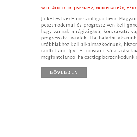
2018. ÁPRILIS 15.
|
DIVINITY
,
SPIRITUALITÁS
,
TÁR
Jó két évtizede missziológiai trend Magyar
posztmodernül és progresszíven kell gon
hogy vannak a régivágású, konzervatív vag
progresszív fiatalok. Ha haladni akarun
utóbbiakhoz kell alkalmazkodnunk, hiszen
tanítottam így. A mostani választáso
megfontolandó, ha esetleg berzenkedünk el
BŐVEBBEN