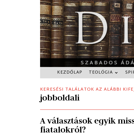
KEZDŐLAP
TEOLÓGIA
SPI
KERESÉSI TALÁLATOK AZ ALÁBBI KIFE
jobboldali
A választások egyik mis
fiatalokról?