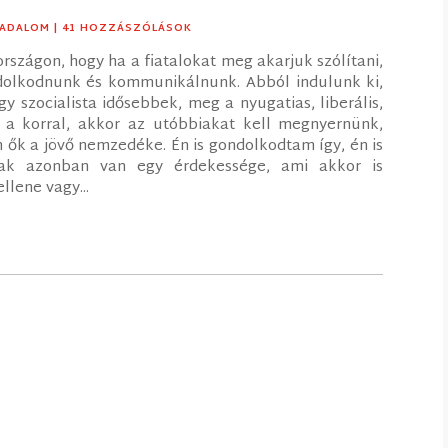
SADALOM
| 41 HOZZÁSZÓLÁSOK
országon, hogy ha a fiatalokat meg akarjuk szólítani,
dolkodnunk és kommunikálnunk. Abból indulunk ki,
y szocialista idősebbek, meg a nyugatias, liberális,
k a korral, akkor az utóbbiakat kell megnyernünk,
 ők a jövő nemzedéke. Én is gondolkodtam így, én is
knak azonban van egy érdekessége, ami akkor is
lene vagy...