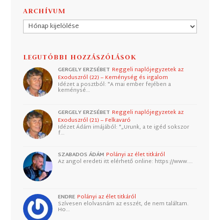
ARCHÍVUM
Archívum
LEGUTÓBBI HOZZÁSZÓLÁSOK
GERGELY ERZSÉBET
Reggeli naplójegyzetek az
Exoduszról (22) – Keménység és irgalom
Idézet a posztból: "A mai ember fejében a
keménysé…
GERGELY ERZSÉBET
Reggeli naplójegyzetek az
Exoduszról (21) – Felkavaró
Idézet Ádám imájából: "„Urunk, a te igéd sokszor
f…
SZABADOS ÁDÁM
Polányi az élet titkáról
Az angol eredeti itt elérhető online: https://www.…
ENDRE
Polányi az élet titkáról
Szívesen elolvasnám az esszét, de nem találtam.
Ho…