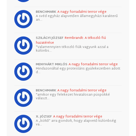
BENCHMARK
A nagy forradalmi terror vége
A svéd egyház alapvetően államegyházi karakterű
an…
SZILÁGYI JÓZSEF
Rembrandt: A tékozló fiú
hazatérése
"Valamennyien tékozló fiúk vagyunk azzal a
különbs…
MENYHÁRT MIKLÓS
A nagy forradalmi terror vége
Mindazonáltal egy protestáns gyülekezetben adott
d…
BENCHMARK
A nagy forradalmi terror vége
"amikor egy felekezet hivatalosan püspökké
választ…
X. JÓZSEF
A nagy forradalmi terror vége
A „költő” arra gondolt, hogy alapvető különbség
va…