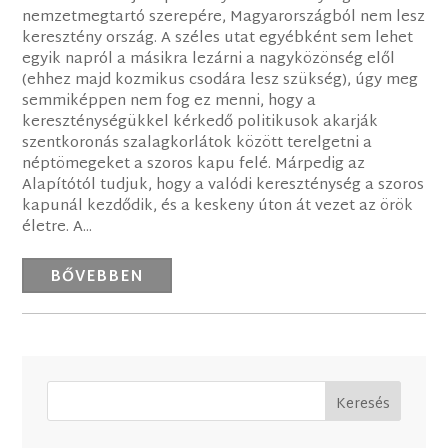
nemzetmegtartó szerepére, Magyarországból nem lesz
keresztény ország. A széles utat egyébként sem lehet
egyik napról a másikra lezárni a nagyközönség elől
(ehhez majd kozmikus csodára lesz szükség), úgy meg
semmiképpen nem fog ez menni, hogy a
kereszténységükkel kérkedő politikusok akarják
szentkoronás szalagkorlátok között terelgetni a
néptömegeket a szoros kapu felé. Márpedig az
Alapítótól tudjuk, hogy a valódi kereszténység a szoros
kapunál kezdődik, és a keskeny úton át vezet az örök
életre. A...
BŐVEBBEN