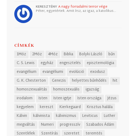
KERESZTÉNY
A nagy forradalmi terror vége
Péter, egyetértek. Amit írsz, az igaz, a katolikus…
CÍMKÉK
1Móz
2Móz
4Móz
Biblia
Bolyki László
bűn
C. S. Lewis
egyház
engesztelés
episztemológia
evangélium
evangéliumi
evolúció
exodusz
G. K. Chesterton
Genezis
helyettes bűnhődés
hit
homoszexualitás
homoszexuális
igazság
irodalom
Isten
Isten igéje
Isten országa
Jézus
kegyelem
kereszt
Kierkegaard
Krisztus halála
Kálvin
kálvinista
kálvinizmus
Leviticus
Luther
megváltás
Numeri
progresszív
Szabados Ádám
Szentlélek
Szentírás
szeretet
teremtés