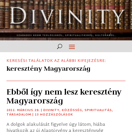
KERESÉSI TALÁLATOK AZ ALÁBBI KIFEJEZÉSRE:
keresztény Magyarország
Ebből így nem lesz keresztény
Magyarország
2012. MÁRCIUS 29.
|
DIVINITY
,
KÖZÖSSÉG
,
SPIRITUALITÁS
,
TÁRSADALOM
| 13 HOZZÁSZÓLÁSOK
A dolgok alakulását figyelve úgy látom, hiába
hivatkozik az új Alaptörvény a kereszténység