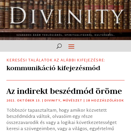
KERESÉSI TALÁLATOK AZ ALÁBBI KIFEJEZÉSRE:
kommunikáció kifejezésmód
Az indirekt beszédmód öröme
2021. OKTÓBER 13.
|
DIVINITY
,
MŰVÉSZET
| 18 HOZZÁSZÓLÁSOK
Többször tapasztaltam, hogy amikor közvetett
beszédmódra váltok, olvasóim egy része
összezavarodik és vagy a logikai következetességet
keresi a szövegeimben, vagy a világos, egyértelmű