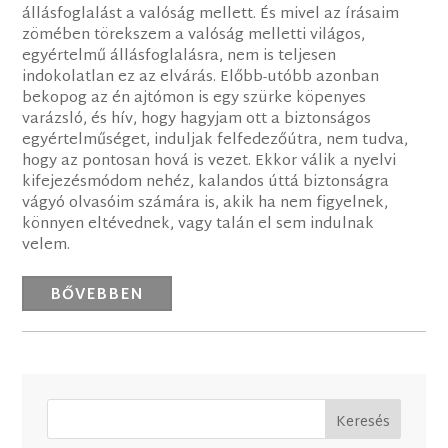
állásfoglalást a valóság mellett. És mivel az írásaim
zömében törekszem a valóság melletti világos,
egyértelmű állásfoglalásra, nem is teljesen
indokolatlan ez az elvárás. Előbb-utóbb azonban
bekopog az én ajtómon is egy szürke köpenyes
varázsló, és hív, hogy hagyjam ott a biztonságos
egyértelműséget, induljak felfedezőútra, nem tudva,
hogy az pontosan hová is vezet. Ekkor válik a nyelvi
kifejezésmódom nehéz, kalandos úttá biztonságra
vágyó olvasóim számára is, akik ha nem figyelnek,
könnyen eltévednek, vagy talán el sem indulnak
velem.
BŐVEBBEN