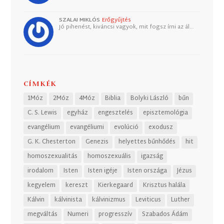
SZALAI MIKLÓS
Erőgyűjtés
Jó pihenést, kiváncsi vagyok, mit fogsz írni az ál…
CÍMKÉK
1Móz
2Móz
4Móz
Biblia
Bolyki László
bűn
C. S. Lewis
egyház
engesztelés
episztemológia
evangélium
evangéliumi
evolúció
exodusz
G. K. Chesterton
Genezis
helyettes bűnhődés
hit
homoszexualitás
homoszexuális
igazság
irodalom
Isten
Isten igéje
Isten országa
Jézus
kegyelem
kereszt
Kierkegaard
Krisztus halála
Kálvin
kálvinista
kálvinizmus
Leviticus
Luther
megváltás
Numeri
progresszív
Szabados Ádám