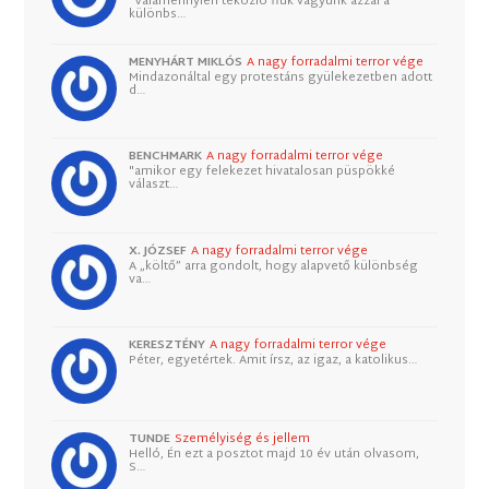
"Valamennyien tékozló fiúk vagyunk azzal a
különbs…
MENYHÁRT MIKLÓS
A nagy forradalmi terror vége
Mindazonáltal egy protestáns gyülekezetben adott
d…
BENCHMARK
A nagy forradalmi terror vége
"amikor egy felekezet hivatalosan püspökké
választ…
X. JÓZSEF
A nagy forradalmi terror vége
A „költő” arra gondolt, hogy alapvető különbség
va…
KERESZTÉNY
A nagy forradalmi terror vége
Péter, egyetértek. Amit írsz, az igaz, a katolikus…
TUNDE
Személyiség és jellem
Helló, Én ezt a posztot majd 10 év után olvasom,
S…