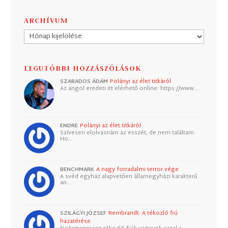
ARCHÍVUM
Archívum
LEGUTÓBBI HOZZÁSZÓLÁSOK
SZABADOS ÁDÁM
Polányi az élet titkáról
Az angol eredeti itt elérhető online: https://www.…
ENDRE
Polányi az élet titkáról
Szívesen elolvasnám az esszét, de nem találtam.
Ho…
BENCHMARK
A nagy forradalmi terror vége
A svéd egyház alapvetően államegyházi karakterű
an…
SZILÁGYI JÓZSEF
Rembrandt: A tékozló fiú
hazatérése