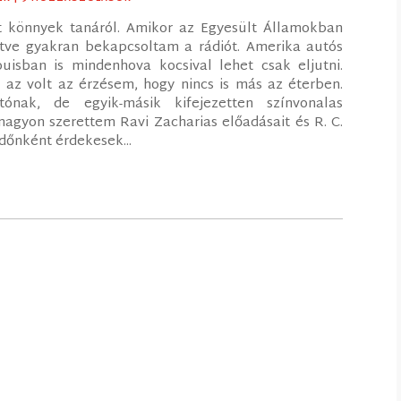
t könnyek tanáról. Amikor az Egyesült Államokban
etve gyakran bekapcsoltam a rádiót. Amerika autós
uisban is mindenhova kocsival lehet csak eljutni.
a az volt az érzésem, hogy nincs is más az éterben.
ónak, de egyik-másik kifejezetten színvonalas
nagyon szerettem Ravi Zacharias előadásait és R. C.
időnként érdekesek...