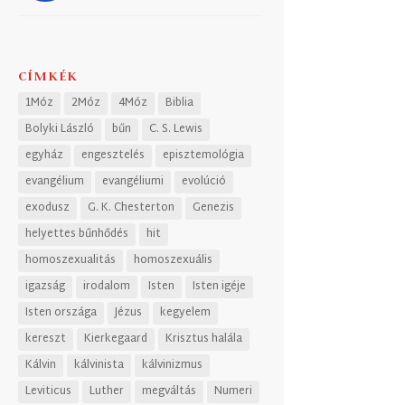
CÍMKÉK
1Móz
2Móz
4Móz
Biblia
Bolyki László
bűn
C. S. Lewis
egyház
engesztelés
episztemológia
evangélium
evangéliumi
evolúció
exodusz
G. K. Chesterton
Genezis
helyettes bűnhődés
hit
homoszexualitás
homoszexuális
igazság
irodalom
Isten
Isten igéje
Isten országa
Jézus
kegyelem
kereszt
Kierkegaard
Krisztus halála
Kálvin
kálvinista
kálvinizmus
Leviticus
Luther
megváltás
Numeri