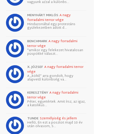
vagyunk azzal a különbs…
MENYHÁRT MIKLÓS
A nagy
forradalmi terror vége
Mindazonáltal egy protestáns
gyülekezetben adott d…
BENCHMARK
A nagy forradalmi
terror vége
"amikor egy felekezet hivatalosan
püspökké választ…
X. JÓZSEF
A nagy forradalmi terror
vége
A „költő” arra gondolt, hogy
alapvető különbség va…
KERESZTÉNY
A nagy forradalmi
terror vége
Péter, egyetértek. Amit írsz, az igaz,
a katolikus…
TUNDE
Személyiség és jellem
Helló, Én ezt a posztot majd 10 év
után olvasom, S…