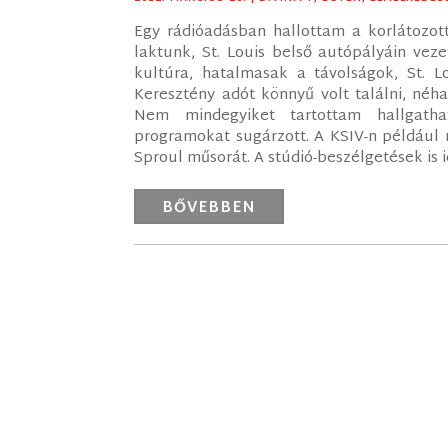
Egy rádióadásban hallottam a korlátozot
laktunk, St. Louis belső autópályáin vez
kultúra, hatalmasak a távolságok, St. Lo
Keresztény adót könnyű volt találni, néh
Nem mindegyiket tartottam hallgathat
programokat sugárzott. A KSIV-n például 
Sproul műsorát. A stúdió-beszélgetések is 
BŐVEBBEN