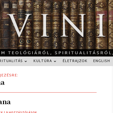
RITUALITÁS
KULTÚRA
ÉLETRAJZOK
ENGLISH
JEZÉSRE:
na
tana
EK
| 9 HOZZÁSZÓLÁSOK