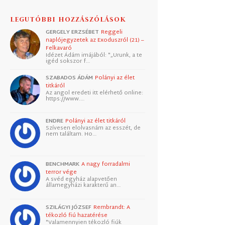
LEGUTÓBBI HOZZÁSZÓLÁSOK
GERGELY ERZSÉBET
Reggeli
naplójegyzetek az Exoduszról (21) –
Felkavaró
Idézet Ádám imájából: "„Urunk, a te
igéd sokszor f…
SZABADOS ÁDÁM
Polányi az élet
titkáról
Az angol eredeti itt elérhető online:
https://www.…
ENDRE
Polányi az élet titkáról
Szívesen elolvasnám az esszét, de
nem találtam. Ho…
BENCHMARK
A nagy forradalmi
terror vége
A svéd egyház alapvetően
államegyházi karakterű an…
SZILÁGYI JÓZSEF
Rembrandt: A
tékozló fiú hazatérése
"Valamennyien tékozló fiúk