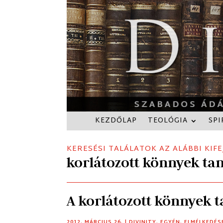
KEZDŐLAP
TEOLÓGIA
SPI
KERESÉSI TALÁLATOK AZ ALÁBBI KIFE
korlátozott könnyek ta
A korlátozott könnyek 
2012. MÁRCIUS 26.
|
DIVINITY
,
EGYÉN
,
ELMÉLKEDÉS