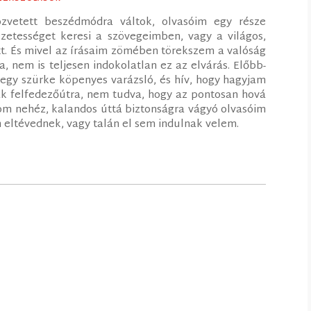
zvetett beszédmódra váltok, olvasóim egy része
zetességet keresi a szövegeimben, vagy a világos,
tt. És mivel az írásaim zömében törekszem a valóság
a, nem is teljesen indokolatlan ez az elvárás. Előbb-
gy szürke köpenyes varázsló, és hív, hogy hagyjam
jak felfedezőútra, nem tudva, hogy az pontosan hová
ódom nehéz, kalandos úttá biztonságra vágyó olvasóim
n eltévednek, vagy talán el sem indulnak velem.