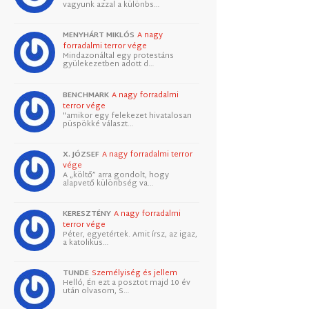
vagyunk azzal a különbs…
MENYHÁRT MIKLÓS
A nagy
forradalmi terror vége
Mindazonáltal egy protestáns
gyülekezetben adott d…
BENCHMARK
A nagy forradalmi
terror vége
"amikor egy felekezet hivatalosan
püspökké választ…
X. JÓZSEF
A nagy forradalmi terror
vége
A „költő” arra gondolt, hogy
alapvető különbség va…
KERESZTÉNY
A nagy forradalmi
terror vége
Péter, egyetértek. Amit írsz, az igaz,
a katolikus…
TUNDE
Személyiség és jellem
Helló, Én ezt a posztot majd 10 év
után olvasom, S…