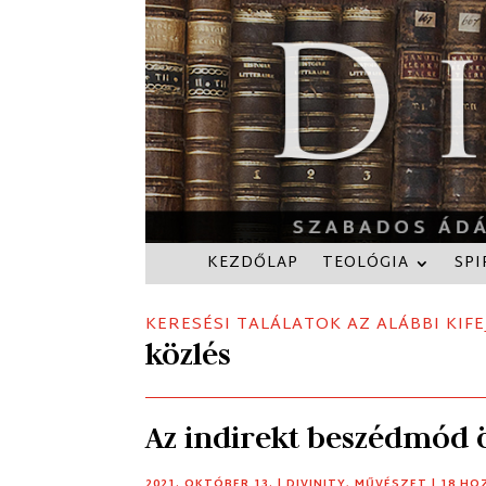
KEZDŐLAP
TEOLÓGIA
SPI
KERESÉSI TALÁLATOK AZ ALÁBBI KIFE
közlés
Az indirekt beszédmód
2021. OKTÓBER 13.
|
DIVINITY
,
MŰVÉSZET
| 18 H