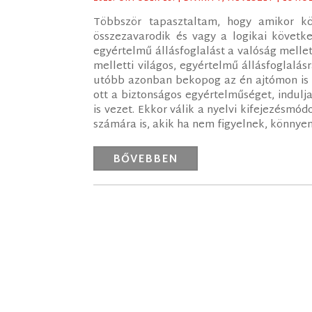
Többször tapasztaltam, hogy amikor kö
összezavarodik és vagy a logikai követke
egyértelmű állásfoglalást a valóság melle
melletti világos, egyértelmű állásfoglalásr
utóbb azonban bekopog az én ajtómon is e
ott a biztonságos egyértelműséget, indul
is vezet. Ekkor válik a nyelvi kifejezésm
számára is, akik ha nem figyelnek, könnye
BŐVEBBEN