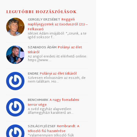
LEGUTÓBBI HOZZÁSZÓLÁSOK
GERGELY ERZSÉBET
Reggeli
naplójegyzetek az Exoduszról (21) –
Felkavaró
Idézet Ádám imájából: "„Urunk, a te
igéd sokszor f…
SZABADOS ÁDÁM
Polányi az élet
titkáról
Az angol eredeti itt elérhető online:
https://www.…
ENDRE
Polányi az élet titkáról
Szívesen elolvasnám az esszét, de
nem találtam. Ho…
BENCHMARK
A nagy forradalmi
terror vége
A svéd egyház alapvetően
államegyházi karakterű an…
SZILÁGYI JÓZSEF
Rembrandt: A
tékozló fiú hazatérése
"Valamennyien tékozló fiúk