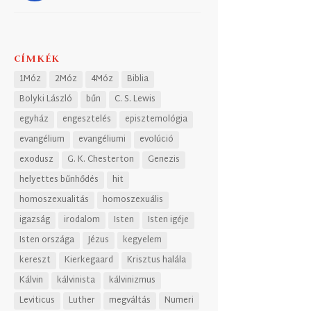
CÍMKÉK
1Móz
2Móz
4Móz
Biblia
Bolyki László
bűn
C. S. Lewis
egyház
engesztelés
episztemológia
evangélium
evangéliumi
evolúció
exodusz
G. K. Chesterton
Genezis
helyettes bűnhődés
hit
homoszexualitás
homoszexuális
igazság
irodalom
Isten
Isten igéje
Isten országa
Jézus
kegyelem
kereszt
Kierkegaard
Krisztus halála
Kálvin
kálvinista
kálvinizmus
Leviticus
Luther
megváltás
Numeri