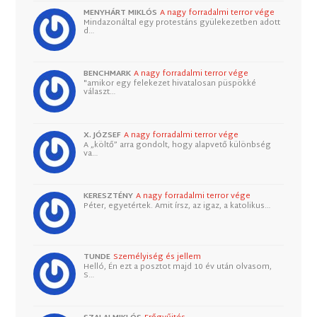
MENYHÁRT MIKLÓS
A nagy forradalmi terror vége
Mindazonáltal egy protestáns gyülekezetben adott
d…
BENCHMARK
A nagy forradalmi terror vége
"amikor egy felekezet hivatalosan püspökké
választ…
X. JÓZSEF
A nagy forradalmi terror vége
A „költő” arra gondolt, hogy alapvető különbség
va…
KERESZTÉNY
A nagy forradalmi terror vége
Péter, egyetértek. Amit írsz, az igaz, a katolikus…
TUNDE
Személyiség és jellem
Helló, Én ezt a posztot majd 10 év után olvasom,
S…