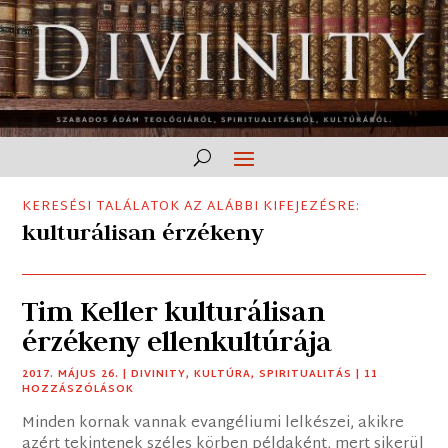
KERESÉSI TALÁLATOK AZ ALÁBBI KIFEJEZÉSRE:
kulturálisan érzékeny
Tim Keller kulturálisan
érzékeny ellenkultúrája
2017. MÁJUS 26.
|
DIVINITY
,
KULTÚRA
,
SPIRITUALITÁS
| 11
HOZZÁSZÓLÁSOK
Minden kornak vannak evangéliumi lelkészei, akikre
azért tekintenek széles körben példaként, mert sikerül