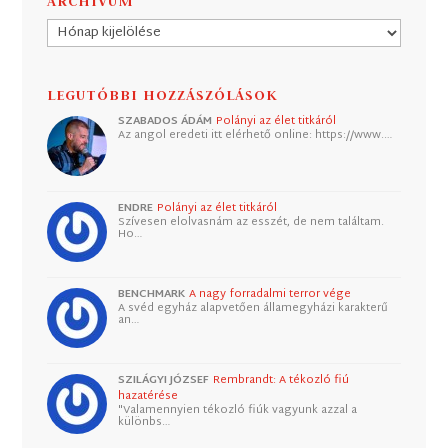
ARCHÍVUM
Archívum
LEGUTÓBBI HOZZÁSZÓLÁSOK
SZABADOS ÁDÁM
Polányi az élet titkáról
Az angol eredeti itt elérhető online: https://www.…
ENDRE
Polányi az élet titkáról
Szívesen elolvasnám az esszét, de nem találtam.
Ho…
BENCHMARK
A nagy forradalmi terror vége
A svéd egyház alapvetően államegyházi karakterű
an…
SZILÁGYI JÓZSEF
Rembrandt: A tékozló fiú
hazatérése
"Valamennyien tékozló fiúk vagyunk azzal a
különbs…