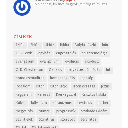
SZALAI MIKLÓS
Erőgyűjtés
Jó pihenést, kiváncsi vagyok, mit fogsz írni az ál…
CÍMKÉK
1Móz
2Móz
4Móz
Biblia
Bolyki László
bűn
C. S. Lewis
egyház
engesztelés
episztemológia
evangélium
evangéliumi
evolúció
exodusz
G. K. Chesterton
Genezis
helyettes bűnhődés
hit
homoszexualitás
homoszexuális
igazság
irodalom
Isten
Isten igéje
Isten országa
Jézus
kegyelem
kereszt
Kierkegaard
Krisztus halála
Kálvin
kálvinista
kálvinizmus
Leviticus
Luther
megváltás
Numeri
progresszív
Szabados Ádám
Szentlélek
Szentírás
szeretet
teremtés
Tűzfal
Tűzfal podcast