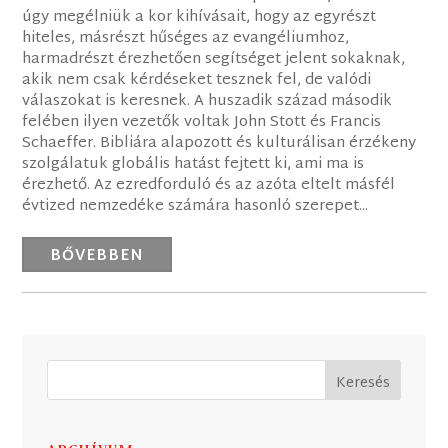
úgy megélniük a kor kihívásait, hogy az egyrészt
hiteles, másrészt hűséges az evangéliumhoz,
harmadrészt érezhetően segítséget jelent sokaknak,
akik nem csak kérdéseket tesznek fel, de valódi
válaszokat is keresnek. A huszadik század második
felében ilyen vezetők voltak John Stott és Francis
Schaeffer. Bibliára alapozott és kulturálisan érzékeny
szolgálatuk globális hatást fejtett ki, ami ma is
érezhető. Az ezredforduló és az azóta eltelt másfél
évtized nemzedéke számára hasonló szerepet...
BŐVEBBEN