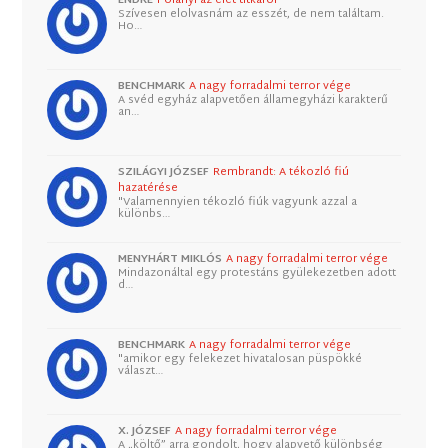
Szívesen elolvasnám az esszét, de nem találtam.
Ho…
BENCHMARK
A nagy forradalmi terror vége
A svéd egyház alapvetően államegyházi karakterű
an…
SZILÁGYI JÓZSEF
Rembrandt: A tékozló fiú
hazatérése
"Valamennyien tékozló fiúk vagyunk azzal a
különbs…
MENYHÁRT MIKLÓS
A nagy forradalmi terror vége
Mindazonáltal egy protestáns gyülekezetben adott
d…
BENCHMARK
A nagy forradalmi terror vége
"amikor egy felekezet hivatalosan püspökké
választ…
X. JÓZSEF
A nagy forradalmi terror vége
A „költő” arra gondolt, hogy alapvető különbség