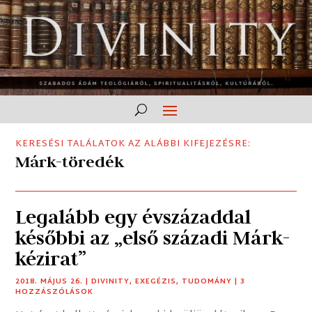
KERESÉSI TALÁLATOK AZ ALÁBBI KIFEJEZÉSRE:
Márk-töredék
Legalább egy évszázaddal
későbbi az „első századi Márk-
kézirat”
2018. MÁJUS 26.
|
DIVINITY
,
EXEGÉZIS
,
TUDOMÁNY
| 3
HOZZÁSZÓLÁSOK