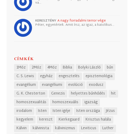
va…
KERESZTÉNY
A nagy forradalmi terror vége
Péter, egyetértek. Amit írsz, az igaz, a katolikus…
CÍMKÉK
1Móz
2Móz
4Móz
Biblia
Bolyki László
bűn
C. S. Lewis
egyház
engesztelés
episztemológia
evangélium
evangéliumi
evolúció
exodusz
G. K. Chesterton
Genezis
helyettes bűnhődés
hit
homoszexualitás
homoszexuális
igazság
irodalom
Isten
Isten igéje
Isten országa
Jézus
kegyelem
kereszt
Kierkegaard
Krisztus halála
Kálvin
kálvinista
kálvinizmus
Leviticus
Luther