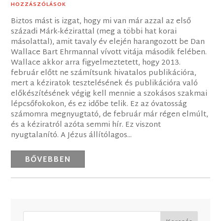
HOZZÁSZÓLÁSOK
Biztos mást is izgat, hogy mi van már azzal az első
századi Márk-kézirattal (meg a többi hat korai
másolattal), amit tavaly év elején harangozott be Dan
Wallace Bart Ehrmannal vívott vitája második felében.
Wallace akkor arra figyelmeztetett, hogy 2013.
február előtt ne számítsunk hivatalos publikációra,
mert a kéziratok tesztelésének és publikációra való
előkészítésének végig kell mennie a szokásos szakmai
lépcsőfokokon, és ez időbe telik. Ez az óvatosság
számomra megnyugtató, de február már régen elmúlt,
és a kéziratról azóta semmi hír. Ez viszont
nyugtalanító. A Jézus állítólagos...
BŐVEBBEN