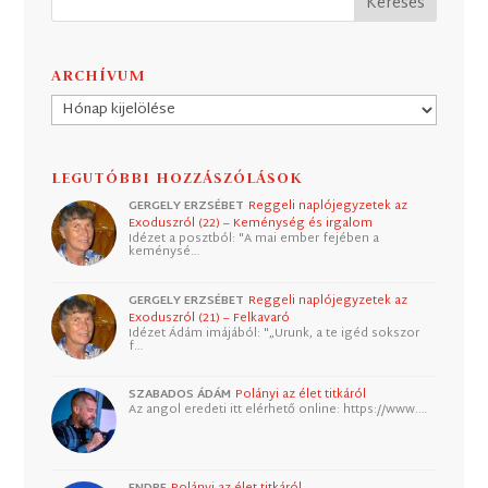
ARCHÍVUM
Archívum
LEGUTÓBBI HOZZÁSZÓLÁSOK
GERGELY ERZSÉBET
Reggeli naplójegyzetek az
Exoduszról (22) – Keménység és irgalom
Idézet a posztból: "A mai ember fejében a
keménysé…
GERGELY ERZSÉBET
Reggeli naplójegyzetek az
Exoduszról (21) – Felkavaró
Idézet Ádám imájából: "„Urunk, a te igéd sokszor
f…
SZABADOS ÁDÁM
Polányi az élet titkáról
Az angol eredeti itt elérhető online: https://www.…
ENDRE
Polányi az élet titkáról