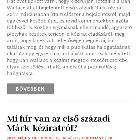
Hat évet kellett várni, hogy kiderüljön, létezik-e a Dan
Wallace által bejelentett első századi Márk-kézirat.
2012 márciusában írtam először a bejelentésről, majd
egy évvel később újra, és rövid kommentekben azóta
többször is. Közben egymásnak ellentmondó, aggasztó
pletykák kezdtek terjedni a kézirat eladásáról, meg
arról, hogy kinek volt lehetősége megnézni, hol
találták meg, és hogy mik a publikálás halogatásának
okai. Az ügy egyre kínosabbá vált, amit csak mélyített,
hogy Dan Wallace a kézirat megtekintéséért cserébe
olyan szerződést írt alá, amely őt a publikálásig
hallgatásra...
BŐVEBBEN
Mi hír van az első századi
Márk-kéziratról?
2013. MÁJUS 18.
|
DIVINITY
,
EXEGÉZIS
,
TUDOMÁNY
| 10